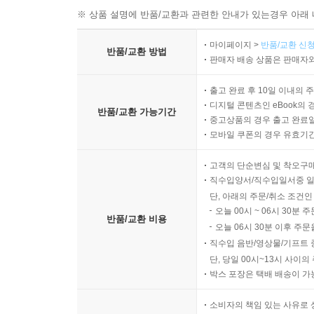
※ 상품 설명에 반품/교환과 관련한 안내가 있는경우 아래 
마이페이지 >
반품/교환 신청
반품/교환 방법
판매자 배송 상품은 판매자와
출고 완료 후 10일 이내의 
디지털 콘텐츠인 eBook의 
반품/교환 가능기간
중고상품의 경우 출고 완료일
모바일 쿠폰의 경우 유효기간(
고객의 단순변심 및 착오구
직수입양서/직수입일서중 일
단, 아래의 주문/취소 조건인
오늘 00시 ~ 06시 30분 
반품/교환 비용
오늘 06시 30분 이후 주문
직수입 음반/영상물/기프트 
단, 당일 00시~13시 사이
박스 포장은 택배 배송이 가
소비자의 책임 있는 사유로 