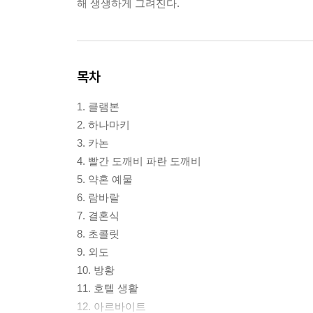
해 생생하게 그려진다.
목차
1. 클램본
2. 하나마키
3. 카논
4. 빨간 도깨비 파란 도깨비
5. 약혼 예물
6. 람바랄
7. 결혼식
8. 초콜릿
9. 외도
10. 방황
11. 호텔 생활
12. 아르바이트