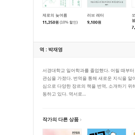
제로의 늦여름
러브 레터
쏘
볼
11,250
원
(10% 할인)
9,100
원
7
역 :
박재영
서경대학교 일어학과를 졸업했다. 어릴 때부터
관심을 가졌다. 번역을 통해 새로운 지식을 알
심으로 다양한 장르의 책을 번역, 소개하기 위
동하고 있다. 역서로...
작가의 다른 상품