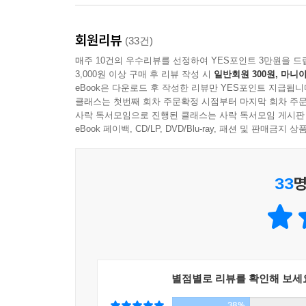
추천의 말
회원리뷰
*끝없이 변화하는 우리의 인생이 담겨 있다. 보다 많
(33건)
매주 10건의 우수리뷰를 선정하여 YES포인트 3만원을 드
3,000원 이상 구매 후 리뷰 작성 시
일반회원 300원, 마니아
*위로를 바라는 사람들의 마음속 빈자리를 상냥하게 
eBook은 다운로드 후 작성한 리뷰만 YES포인트 지급됩니
클래스는 첫번째 회차 주문확정 시점부터 마지막 회차 주문
*마음을 뒤흔드는, 눈물이 나는, 그러면서도 웃게 되
사락 독서모임으로 진행된 클래스는 사락 독서모임 게시판
eBook 페이백, CD/LP, DVD/Blu-ray, 패션 및 판매금
*산다는 것의 아름답지 못한 부분까지 부드럽게 감싸
33
명
*음울한 현대를 행복으로 채색하는 이와이 ?지의 마
*모두가 가면을 쓰는 이 시대에 이와이 ?지가 던지
*마치 아름다운 그림책을 보는 듯한 시간이었다. - 
별점별로 리뷰를 확인해 보세
*행복은 '깨닫는' 것이라는 사실을 배웠다. 함께 보
38%