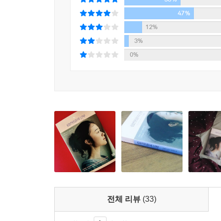
*보이는 것만이 진실은 아니다. 마음은 서로에게 닿
47%
12%
*SNS 시대를 배경으로 그려낸 걸작, 압도적인 라스
3%
0%
*냉철하고도 따뜻한 현대 사회의 우화-「마이니치
전체 리뷰
(33)