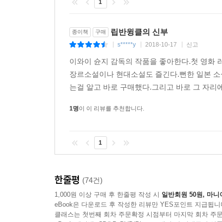
1
립반윙클의 신부
종이책
구매
s*****y
2018-10-17
신고
|
|
|
이와이 슌지 감독의 작품을 좋아한다.첫 영화
장르소설이나 현대소설도 즐긴다.뻔한 일본 
는걸 알고 바로 구매했다.그리고 바로 그 자리에
1명
이 이 리뷰를 추천합니다.
1
한줄평
(74건)
1,000원 이상 구매 후 한줄평 작성 시
일반회원 50원, 마니
eBook은 다운로드 후 작성한 리뷰만 YES포인트 지급됩니
클래스는 첫번째 회차 주문확정 시점부터 마지막 회차 주문