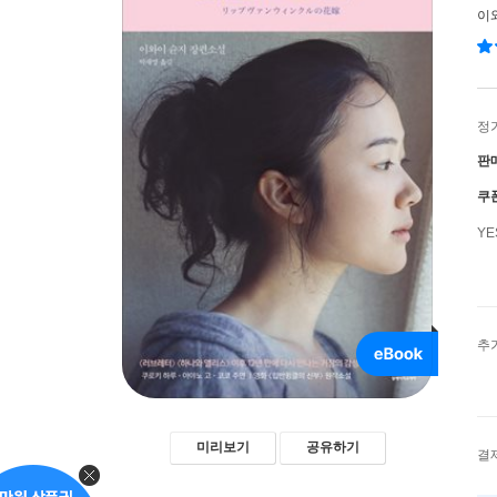
이
정
판
쿠
Y
추
미리보기
공유하기
결