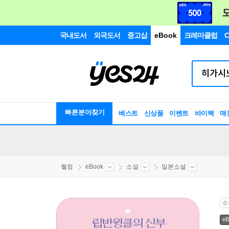
국내도서
외국도서
중고샵
eBook
크레마클럽
C
빠른분야찾기
베스트
신상품
이벤트
바이백
매
웰컴
eBook
소설
일본소설
소
eB