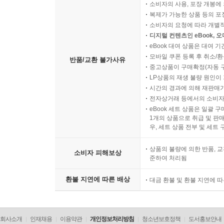
소비자의 사용, 포장 개봉에 
복제가 가능한 상품 등의 포장을 
소비자의 요청에 따라 개별
디지털 컨텐츠인 eBook, 
eBook 대여 상품은 대여 기
모바일 쿠폰 등록 후 취소/환
반품/교환 불가사유
중고상품이 구매확정(자동 
LP상품의 재생 불량 원인이 기
시간의 경과에 의해 재판매가
전자상거래 등에서의 소비자
eBook 세트 상품은 일괄 
1개의 상품으로 취급 및 판매
우, 세트 상품 전부 및 세트
상품의 불량에 의한 반품, 교
소비자 피해보상
준하여 처리됨
환불 지연에 따른 배상
대금 환불 및 환불 지연에 
회사소개
인재채용
이용약관
개인정보처리방침
청소년보호정책
도서홍보안내