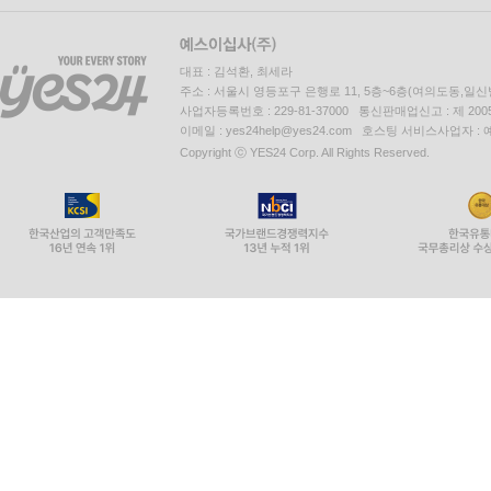
대표 : 김석환, 최세라
주소 : 서울시 영등포구 은행로 11, 5층~6층(여의도동,일신
사업자등록번호 : 229-81-37000 통신판매업신고 : 제 200
이메일 : yes24help@yes24.com 호스팅 서비스사업자 :
Copyright ⓒ YES24 Corp. All Rights Reserved.