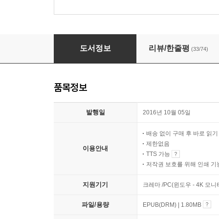
립반윙클의 신부
도서정보
리뷰/한줄평
(33/74)
품목정보
발행일
2016년 10월 05일
배송 없이 구매 후 바로 읽
제한없음
이용안내
TTS 가능
저작권 보호를 위해 인쇄 기
지원기기
크레마 /PC(윈도우 - 4K 모
파일/용량
EPUB(DRM) | 1.80MB