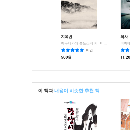
지옥변
화차
아쿠타가와 류노스케 저
미니문고
미야베
|
10건
500
원
11,2
이 책과
내용이 비슷한 추천 책