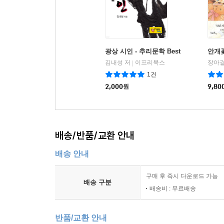
광상 시인 - 추리문학 Best
안개
김내성 저
이프리북스
장아결
|
1건
2,000
원
9,80
배송/반품/교환 안내
배송 안내
구매 후 즉시 다운로드 가능
배송 구분
배송비 : 무료배송
반품/교환 안내