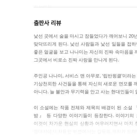
신성모독.
나나미에게는 종교가 없었지만 예배당의 가운데에 놓
출판사 리뷰
하느님, 모든 것을 보고 계시다면 이 어리석고 불쌍한 
낯선 곳에서 술을 마시고 잠들었다가 깨어보니 2
그러고 보니 오늘은 마치 립반윙클과 같은 하루였다.
맞닥뜨리게 된다. 낯선 사람들과 낯선 일들을 접하
지난 후의 세상이면 어떡하지? 과연 어떤 세상일까? 이 
좋은 얼굴을 보고 나나미는 자신의 진짜 속마음을 
그곳에서 비로소 진짜 사랑을 만나게 된다.
두 사람은 자연스럽게 키스를 했다. 사랑을 형태로 
스였다. --- p.262
주인공 나나미, 서비스 맨 아무로, ‘립반윙클’이라는
기상천외한 사건들을 통해 자신의 새로운 면모를 깨
“이 세상은 사실 행복으로 가득 차 있어. 모든 사
아니다. 늘 불안과 무기력을 안고 사는 현대인들이 읽
는 모르는 사람이 우산을 준 적도 있어. 하지만 그
그런 걸 위해 존재할 거야. 사람들의 진심이나 친절
이 소설에는 작품 전체와 제목의 배경이 된 소설
모두 돈으로 대신하며 그런 걸 보지 않은 척하는 거야
밤』 등 다양한 이야기들이 등장한다. 이야기의
이것이 차가운 현실의 상황과 어우러지면서 마치 
--- p.271
명대사에서 차용한 부분에서는 감독의 재치가 드러