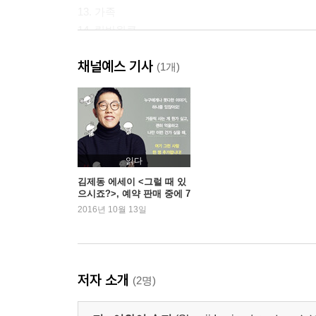
13. 가족
14. 립반윙클
15. 가정부
채널예스 기사
16. 저택
(1개)
17. 럼블 피시
18. 심해어
19. 지는 해
20. 고둥과 유골
21. 어머니
읽다
22. 신부
김제동 에세이 <그럴 때 있
으시죠?>, 예약 판매 중에 7
위 기록
2016년 10월 13일
저자 소개
(2명)