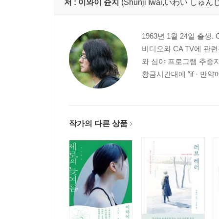
저 :
이와이 슌지
(Shunji Iwai,いわい しゅ
1963년 1월 24일 출
비디오와 CA TV에 관
와 심야 프로그램 추종자
황금시간대에 “if · 만
작가의 다른 상품