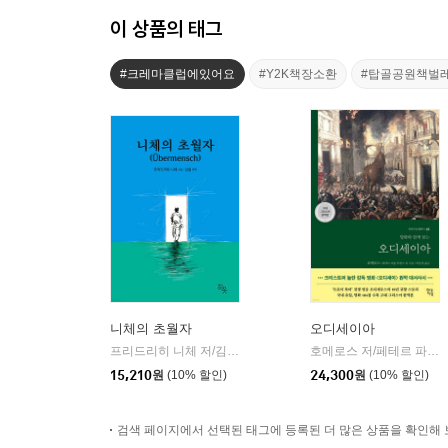
이 상품의 태그
#크레마클럽에있어요
#Y2K책장소환
#탑골공원책벌
니체의 초월자
오디세이아
프리드리히 니체 저/김철 편역
히읏
호메로스 저/페테르 파울 루벤스 그림/박문재 역
|
15,210
원
(10% 할인)
24,300
원
(10% 할인)
검색 페이지에서 선택된 태그에 등록된 더 많은 상품을 확인해 