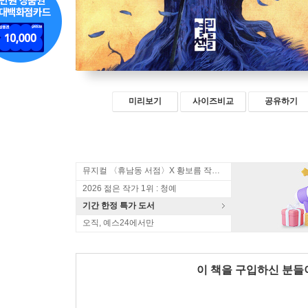
미리보기
사이즈비교
공유하기
뮤지컬 〈휴남동 서점〉X 황보름 작가 북토크
2026 젊은 작가 1위 : 청예
기간 한정 특가 도서
오직, 예스24에서만
이 책을 구입하신 분