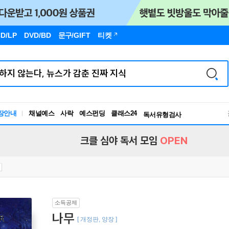
D/LP
DVD/BD
문구
/GIFT
티켓
장안내
채널예스
사락
예스펀딩
클래스24
독서유형검사
RBTI Lab
독서유형검사
크클 심야 독서 모임
OPEN
소득공제
나무
[ 개정판, 양장 ]