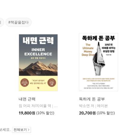
레
#책끝을접다
내면 근력
독하게 돈 공부
짐 머피 저/지여울 역
현대지성
윌북(willbook)
박소연 저
메이븐
|
|
|
19,800
원
(10% 할인)
20,700
원
(10% 할인)
보세요.
전체보기