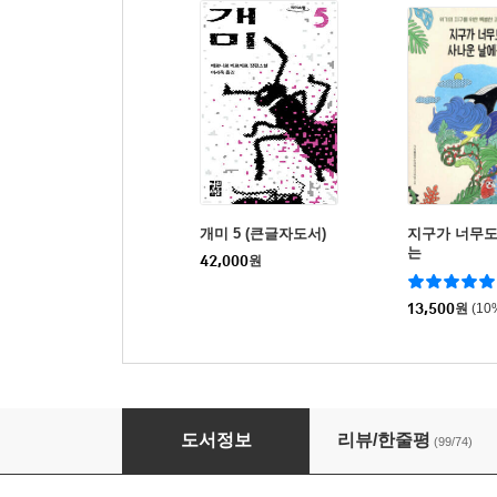
개미 5 (큰글자도서)
지구가 너무도
는
42,000
원
13,500
원
(10
나무
도서정보
리뷰/한줄평
(99/74)