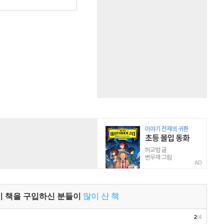
원
AD
이 책을 구입하신 분들이
많이 산 책
2
/4