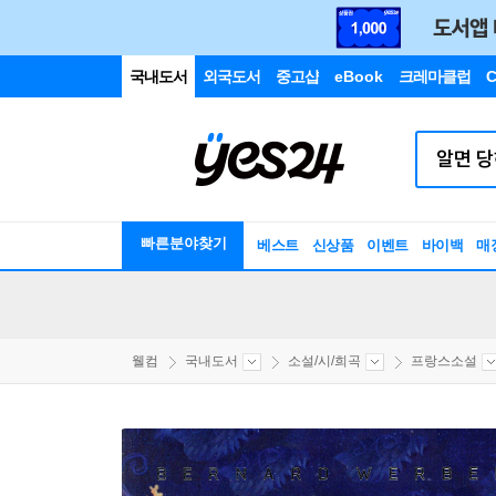
국내도서
외국도서
중고샵
eBook
크레마클럽
C
빠른분야찾기
베스트
신상품
이벤트
바이백
매
웰컴
국내도서
소설/시/희곡
프랑스소설