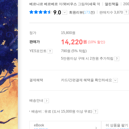
베르나르 베르베르
저/
뫼비우스
그림/
이세욱
역
열린책들
20
9.0
회원리뷰(
173
건)
판매지수 3,870
정가
15,800원
14,220
원
판매가
(10% 할인)
YES포인트
790원 (5% 적립)
5만원이상 구매 시 2천원 추가적립
결제혜택
카드/간편결제 혜택을 확인하세요
배송안내
배송비 : 유료 (도서 15,000원 이상 무료)
eBook
이 상품을 팔기