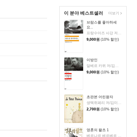
이 분야 베스트셀러
더보기
브람스를 좋아하세
요...
프랑수아즈 사강 저/김남주 역
9,000
원
(10% 할인)
이방인
알베르 카뮈 저/김화영 역
9,000
원
(10% 할인)
초판본 어린왕자
생텍쥐페리 저/김미정 역
2,700
원
(10% 할인)
영혼의 왈츠 1
베르나르 베르베르 저/전미연 역