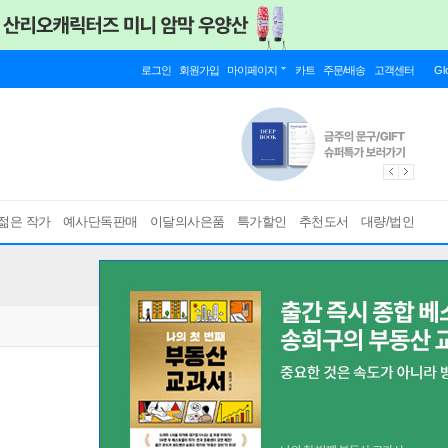
로그인
회원가입
마이페이지
카트
주문/배송
고객센터
Gl
젊은 작가
예사단독판매
이달의사은품
특가할인
추천도서
대량/법인