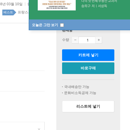
08년 03월 10일
원제 :
L'Arbre des possibles
프랑스소설 51위
소설/시/희곡 top100 4주
베스트
오늘은 그만 보기
판매중
수량
카트에 넣기
바로구매
국내배송만 가능
문화비소득공제 가능
리스트에 넣기