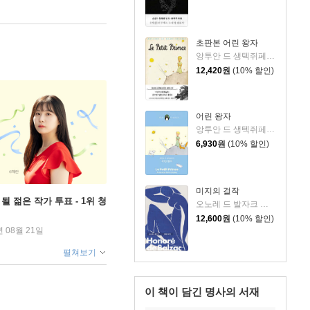
초판본 어린 왕자
앙투안 드 생텍쥐페리 저/김미정 역
12,420
원
(10% 할인)
어린 왕자
앙투안 드 생텍쥐페리 저/김미정 역
6,930
원
(10% 할인)
미지의 걸작
될 젊은 작가 투표 - 1위 청
오노레 드 발자크 저/박명숙 역
12,600
원
(10% 할인)
년 08월 21일
펼쳐보기
이 책이 담긴
명사의 서재