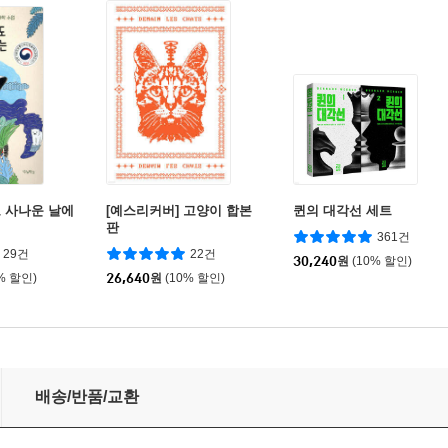
 사나운 날에
[예스리커버] 고양이 합본
퀸의 대각선 세트
판
361건
29건
22건
30,240
원
(10% 할인)
% 할인)
26,640
원
(10% 할인)
배송/반품/교환