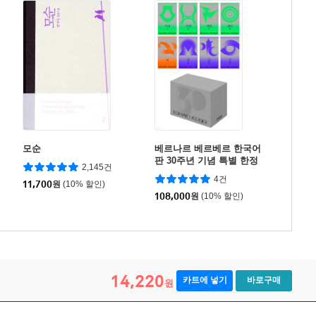
모순
베르나르 베르베르 한국어
판 30주년 기념 특별 한정
2,145건
판 세트
4건
11,700
원
(10% 할인)
108,000
원
(10% 할인)
14,220
카트에 넣기
바로구매
원