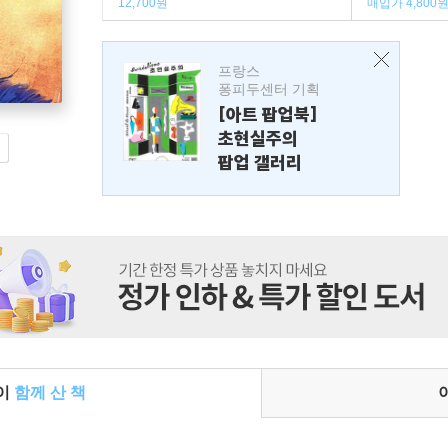
12,700원
매입가 4,800
프랑스
퐁피두센터 기획
[아트 팝업북]
초현실주의
팝업 갤러리
들이
함께 산 책