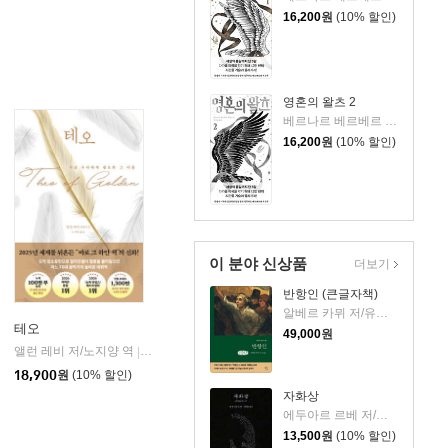
16,200
원
(10% 할인)
영혼의 왈츠 2
베르나르 베르베르 저/전미연 역
16,200
원
(10% 할인)
이 분야 신상품
더보기
반항인 (큰글자책)
알베르 카뮈 저/유기환 역
테오
49,000
원
앨런 레비 저/노지양 역
오팬하우스
|
18,900
원
(10% 할인)
자화상
에두아르 르베 저/정영문 역
13,500
원
(10% 할인)