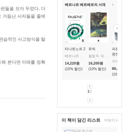
베르나르 베르베르의 서재
편들을 모아 두었다. 다
로 거듭난 사자들을 줄에
 관습적인 사고방식을 탈
타나토노트 2
유빅
파운데이션
완전판 세트
베르나르 베르베르 저/이세욱 역
필립 K. 딕 저/김상훈 역
아이작 아시모프 저/김옥수 역
토해 본다면 미래를 정확
14,220
원
16,200
원
86,400
원
10
%
10
%
10
%
1
/1
이 책이 담긴
리스트
더보기
s*****l
님의 리스트