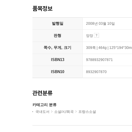
품목정보
발행일
2008년 03월 10일
판형
양장
쪽수, 무게, 크기
309쪽 | 464g | 125*194*30
ISBN13
9788932907871
ISBN10
8932907870
관련분류
카테고리 분류
국내도서
소설/시/희곡
프랑스소설