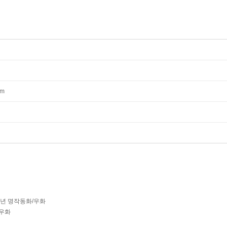
mm
학년 명작동화/우화
우화