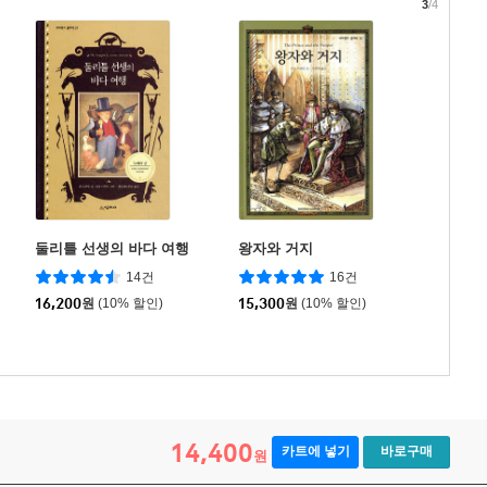
3
/4
둘리틀 선생의 바다 여행
왕자와 거지
14건
16건
16,200
원
(10% 할인)
15,300
원
(10% 할인)
14,400
카트에 넣기
바로구매
원