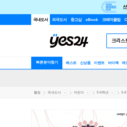
국내도서
외국도서
중고샵
eBook
크레마클럽
C
빠른분야찾기
베스트
신상품
이벤트
바이백
매
웰컴
국내도서
어린이
5-6학년
5-