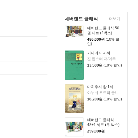
네버랜드 클래식
더보기
네버랜드 클래식 50
권 세트 (2박스)
486,000
원
(10% 할
인)
키다리 아저씨
진 웹스터 저/이주령 역
13,500
원
(10% 할인)
마치우시 왕 1세
야누쉬 코르착 글/크리스티나 립카-슈타르바워 그림/이지원 역
16,200
원
(10% 할인)
네버랜드 클래식
48+1 세트 (두 박스)
259,000
원