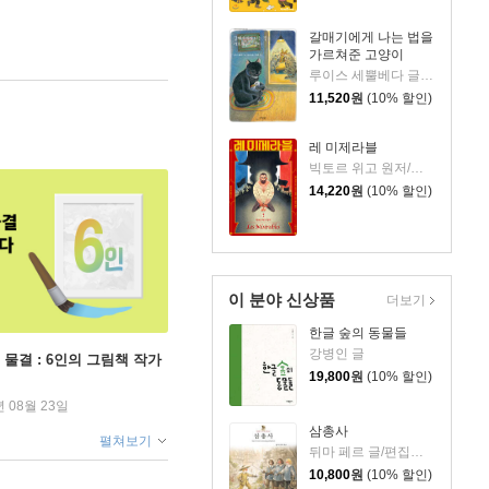
갈매기에게 나는 법을
가르쳐준 고양이
루이스 세뿔베다 글/이억배 그림/유왕무 역
11,520
원
(10% 할인)
레 미제라블
빅토르 위고 원저/미켈 푸하도 글/다비드 시에라 그림/윤승진 역
14,220
원
(10% 할인)
이 분야 신상품
더보기
한글 숲의 동물들
강병인 글
 물결 : 6인의 그림책 작가
19,800
원
(10% 할인)
년 08월 23일
삼총사
펼쳐보기
뒤마 페르 글/편집부 그림
10,800
원
(10% 할인)