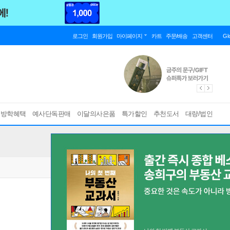
로그인
회원가입
마이페이지
카트
주문/배송
고객센터
Gl
름방학혜택
예사단독판매
이달의사은품
특가할인
추천도서
대량/법인