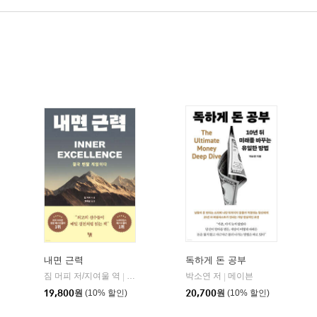
내면 근력
독하게 돈 공부
히읏
짐 머피 저/지여울 역
윌북(willbook)
박소연 저
메이븐
|
|
|
19,800
원
(10% 할인)
20,700
원
(10% 할인)