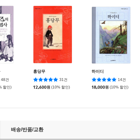
사
홍당무
하이디
48건
31건
14건
% 할인)
12,600
원
(10% 할인)
18,000
원
(10% 할인)
배송/반품/교환