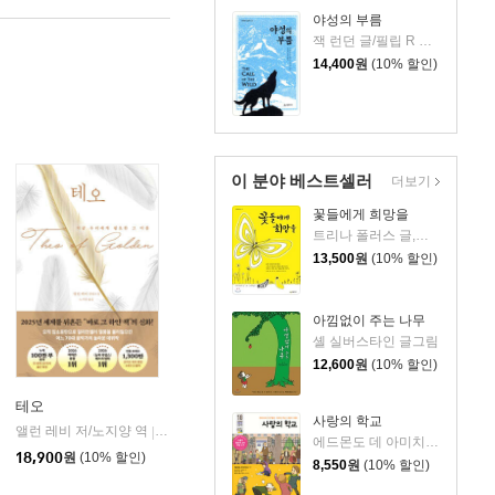
야성의 부름
잭 런던 글/필립 R 굿윈 외 그림/햇살과나무꾼 역
14,400
원
(10% 할인)
이 분야 베스트셀러
더보기
꽃들에게 희망을
트리나 폴러스 글,그림/김석희 역
13,500
원
(10% 할인)
아낌없이 주는 나무
셸 실버스타인 글그림
12,600
원
(10% 할인)
테오
사랑의 학교
앨런 레비 저/노지양 역
오팬하우스
|
에드몬도 데 아미치스 원작/허난희 편/박승원 그림/방민호 감수
18,900
원
(10% 할인)
8,550
원
(10% 할인)