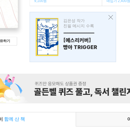
9,100원
매입가 2,400
김은성 작가
친필 메시지 수록
---------------
[예스리커버]
유하기
빵야 TRIGGER
들이
함께 산 책