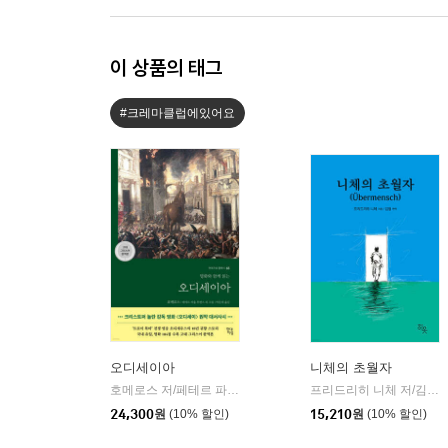
이 상품의 태그
#크레마클럽에있어요
오디세이아
니체의 초월자
호메로스 저/페테르 파울 루벤스 그림/박문재 역
현대지성
프리드리히 니체 저/김철 편역
|
24,300
원
(10% 할인)
15,210
원
(10% 할인)