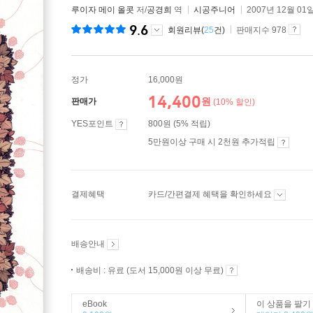
루이자 메이 올콧
저/
공경희
역
시공주니어
2007년 12월 01
9.6
회원리뷰(
25
건)
판매지수 978
정가
16,000원
14,400
원
판매가
(10% 할인)
YES포인트
800원 (5% 적립)
5만원이상 구매 시 2천원 추가적립
결제혜택
카드/간편결제 혜택을 확인하세요
배송안내
배송비 : 유료 (도서 15,000원 이상 무료)
eBook
이 상품을 팔기