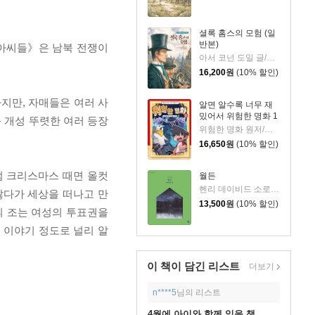
셜록 홈스의 모험 (일
반본)
 아씨들》은 남북 전쟁이
아서 코넌 도일 글/크리스텔 에스피에,안톤 로마예프 그림/김보희 역
16,200
원
(10% 할인)
지만, 자매들은 여러 사
알면 알수록 너무 재
밌어서 위험한 명화 1
등 개성 뚜렷한 여러 등장
위험한 명화 원저/조희애 글/고야 그림
16,650
원
(10% 할인)
럼 크리스마스 때면 올컷
월든
헨리 데이비드 소로 원저/김언 글/윤종태 그림
앓다가 세상을 떠나고 만
13,500
원
(10% 할인)
의 조는 여성의 투표권을
 이야기 정도로 널리 알
이 책이 담긴
리스트
더보기
n****5
님의 리스트
4월에 아이와 함께 읽을 책