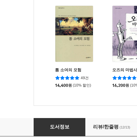
톰 소여의 모험
오즈의 마법
49건
14,400
원
(10% 할인)
16,200
원
(10
작은 아씨들
도서정보
리뷰/한줄평
(12/13)