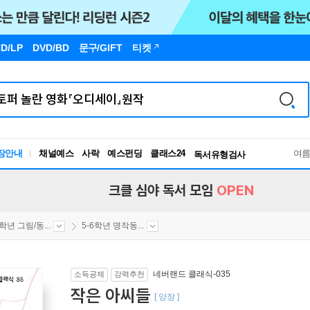
D/LP
DVD/BD
문구
/GIFT
티켓
장안내
채널예스
사락
예스펀딩
클래스24
독서유형검사
여
RBTI Lab
독서유형검사
크클 심야 독서 모임
OPEN
6학년 그림/동...
5-6학년 명작동...
네버랜드 클래식-035
소득공제
강력추천
작은 아씨들
[ 양장 ]