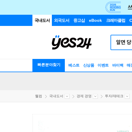
국내도서
외국도서
중고샵
eBook
크레마클럽
C
빠른분야찾기
베스트
신상품
이벤트
바이백
매
웰컴
국내도서
경제 경영
투자/재테크