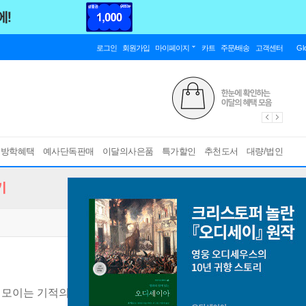
로그인
회원가입
마이페이지
카트
주문/배송
고객센터
Gl
름방학혜택
예사단독판매
이달의사은품
특가할인
추천도서
대량/법인
기
 모이는 기적의 돈 관리