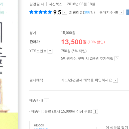
김경필
저
다산북스
2016년 03월 18일
9.5
회원리뷰(
306
건)
판매지수 48
정가
15,000원
13,500
원
판매가
(10% 할인)
YES포인트
750원 (5% 적립)
5만원이상 구매 시 2천원 추가적립
결제혜택
카드/간편결제 혜택을 확인하세요
배송안내
배송비 : 유료 (도서 15,000원 이상 무료)
eBook
이 상품을 팔기