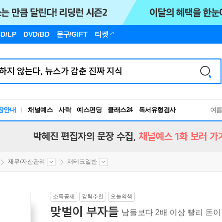
D/LP
DVD/BD
문구
/GIFT
티켓
장안내
채널예스
사락
예스펀딩
클래스24
독서유형검사
여
RBTI Lab
독서유형검사
박혜진 편집자의 문장 수집,
채널예스 1화 보러 가
재무/자산관리
재테크일반
소득공제
강력추천
오늘의책
맞벌이 부자들
남들보다 2배 이상 빨리 돈이