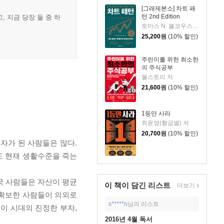
[그래제본소] 차트 패
턴 2nd Edition
 지금 당장 둘 중 하
토마스 N. 불코우스키 저/송미리 역
25,200
원
(10% 할인)
주린이를 위한 최소한
의 주식공부
불스토리 저
21,600
원
(10% 할인)
1등만 사라
최윤영(황금별) 저
20,700
원
(10% 할인)
부자가 된 사람들은 많다.
도 현재 생활수준을 죽는
국 사람들은 자산이 평균
이 책이 담긴
리스트
더보기
 확보한 사람들이 의외로
s*****n
님의 리스트
이 시대의 진정한 부자,
2016년 4월 독서