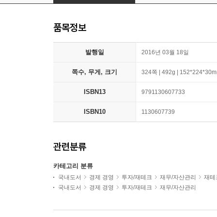
품목정보
발행일
2016년 03월 18일
쪽수, 무게, 크기
324쪽 | 492g | 152*224*30
ISBN13
9791130607733
ISBN10
1130607739
관련분류
카테고리 분류
국내도서
경제 경영
투자/재테크
재무/자산관리
재테
국내도서
경제 경영
투자/재테크
재무/자산관리