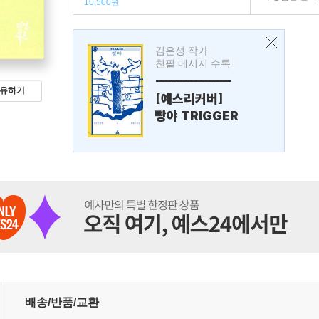
10,500원
김은성 작가
친필 메시지 수록
---------------
유하기
[예스리커버]
빵야 TRIGGER
배송/반품/교환