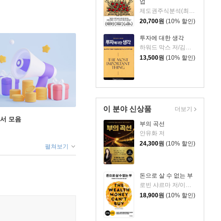
업
제도권주식분석(최기원) 저
20,700
원
(10% 할인)
투자에 대한 생각
하워드 막스 저/김경미 역
13,500
원
(10% 할인)
이 분야 신상품
더보기
도서 모음
부의 곡선
안유화 저
24,300
원
(10% 할인)
펼쳐보기
돈으로 살 수 없는 부
로빈 샤르마 저/이영래 역
18,900
원
(10% 할인)