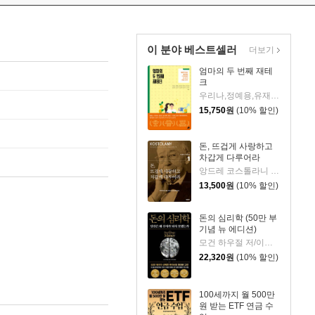
이 분야 베스트셀러
더보기
엄마의 두 번째 재테
크
우리나,정예용,유재숙,양지인,손효영,최미영,조민주,이진현,차미숙,서미숙 저
15,750
원
(10% 할인)
돈, 뜨겁게 사랑하고
차갑게 다루어라
앙드레 코스톨라니 저/한윤진 역
13,500
원
(10% 할인)
돈의 심리학 (50만 부
기념 뉴 에디션)
모건 하우절 저/이지연 역
22,320
원
(10% 할인)
100세까지 월 500만
원 받는 ETF 연금 수