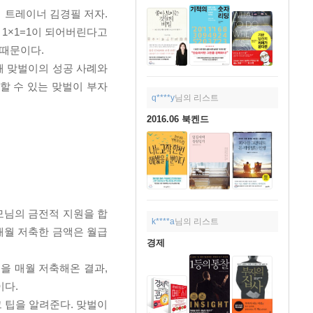
니 트레이너 김경필 저자.
 1×1=1이 되어버린다고
 때문이다.
해 맞벌이의 성공 사례와
할 수 있는 맞벌이 부자
q****y
님의 리스트
2016.06 북켄드
부모님의 금전적 지원을 합
k****a
님의 리스트
 매월 저축한 금액은 월급
경제
원을 매월 저축해온 결과,
이다.
 팁을 알려준다. 맞벌이