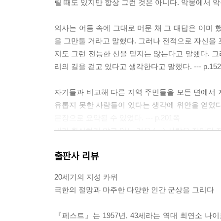
릴 때도 있지만 항상 그런 것은 아니다. 악몽에서 악
의사는 어둠 속에 그대로 머문 채 그 대답은 이미 
을 그만둘 거라고 말했다. 그러나 전적으로 자신을 
지도 그런 전능한 신을 믿지는 않는다고 말했다. 
리의 길을 걷고 있다고 생각한다고 말했다. --- p.152
자기들과 비교해 다른 지역 주민들을 모든 면에서 
유롭지 못한 사람들이 있다는 생각에 위안을 얻었다.
문장으로 요약될 수 있었다. --- p.201쪽
내가 확실하게 알고 있는 것은 (…) 사람은 저마다
지 않으니까요. 그리고 자칫 방심한 순간에 남의 
출판사 리뷰
자연스러운 것이고, 그 외의 것들, 이렇게 말해도 
이에요. --- p.295
20세기의 지성 카뮈
극한의 절망과 마주한 다양한 인간 군상을 그리다
페스트 환자가 되는 것은 피곤한 일이지만, 페스트
요. 오늘날에는 누구나 어느 정도는 페스트 환자거든요. -
『페스트』는 1957년, 43세라는 역대 최연소 