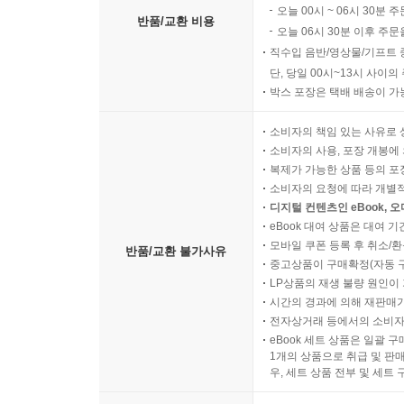
오늘 00시 ~ 06시 30분 
반품/교환 비용
오늘 06시 30분 이후 주문
직수입 음반/영상물/기프트 
단, 당일 00시~13시 사이
박스 포장은 택배 배송이 가
소비자의 책임 있는 사유로 
소비자의 사용, 포장 개봉에 
복제가 가능한 상품 등의 포장을 
소비자의 요청에 따라 개별
디지털 컨텐츠인 eBook, 
eBook 대여 상품은 대여 기
모바일 쿠폰 등록 후 취소/환
반품/교환 불가사유
중고상품이 구매확정(자동 
LP상품의 재생 불량 원인이 기
시간의 경과에 의해 재판매가
전자상거래 등에서의 소비자
eBook 세트 상품은 일괄 
1개의 상품으로 취급 및 판매
우, 세트 상품 전부 및 세트