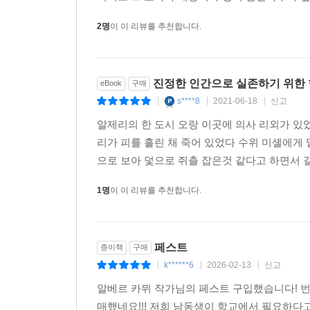
국립중앙도서관 선정 ‘고전 100선’
2명
이 이 리뷰를 추천합니다.
국립중앙도서관 선정 ‘청소년 권장 도서 50선’
진정한 인간으로 실존하기 위한
eBook
구매
s****8
2021-06-18
신고
|
|
|
알제리의 한 도시 오랑 이곳에 의사 리외가 있
리가 피를 흘린 채 죽어 있었다 수위 미셸에게 
으로 보아 덫으로 쥐츨 잡은것 같다고 하면서 길
1명
이 이 리뷰를 추천합니다.
페스트
종이책
구매
k******6
2026-02-13
신고
|
|
|
알베르 카뮈 작가님의 페스트 구입했습니다! 
매했네요!!! 저희 남동생이 학교에서 필요하