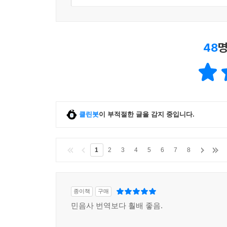
48
명
클린봇
이 부적절한 글을 감지 중입니다.
1
2
3
4
5
6
7
8
종이책
구매
민음사 번역보다 훨배 좋음.