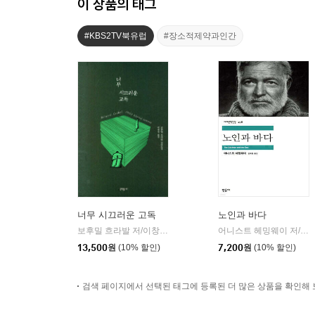
이 상품의 태그
#KBS2TV북유럽
#장소적제약과인간
너무 시끄러운 고독
노인과 바다
보후밀 흐라발 저/이창실 역
문학동네
어니스트 헤밍웨이 저/김욱동 역
|
13,500
원
(10% 할인)
7,200
원
(10% 할인)
검색 페이지에서 선택된 태그에 등록된 더 많은 상품을 확인해 