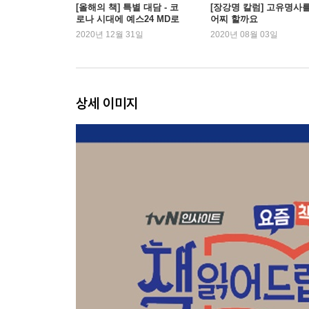
[올해의 책] 특별 대담 - 코
[장강명 칼럼] 고유명사
로나 시대에 예스24 MD로
어찌 할까요
살아가기
2020년 12월 31일
2020년 08월 03일
상세 이미지