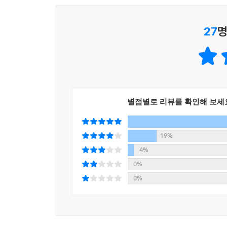
있고, 재앙 앞에서“인간의 구원”의 문제를 성찰하는
도 있다. 그리고 묵묵히 환자들을 치료하면서 이 
27
명
극복하기 위해 투신하는 가운데 조금씩 변화해간다
누가 페스트의 종식을 말하는가?
진정한 인간으로 실존하기 위한 현재형 사투!
공동체를 위하는 과정에서 인물들은 자신의 존재 의
별점별로 리뷰를 확인해 보세
공을 들여 영웅적인 면모를 부여했다. 시청의 말단
아니고, 타루처럼 세상의 진정한 의미를 탐색하는 
되었으면 좋겠다는 심정으로 보건대 일을 묵묵히 
19%
카뮈가 추구하는 인간상, 작가가 그린‘진정한 인
4%
인간,‘나’에서‘우리’로 변화하는 인간이다.
0%
0%
그렇다, 영웅이라고 부를 만한 예나 모델이 제시되
서술자는 이 영웅, 보잘것없고 눈에 띄지도 않으
제시하고자 한다. 그럼으로써 진리에 진리 본연의 것