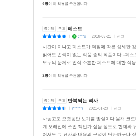
6명
이 이 리뷰를 추천합니다.
관련 서평
페스트
종이책
구매
당신은 하나의 모범이었습니다. 당신은 당신의 내면
c***s
2018-03-21
신고
|
|
|
있었기 때문입니다. _사르트르가 카뮈에게 보낸 
시간이 지나고 페스트가 퍼짐에 따른 섬세한 
자신은 그토록 벗어나기를 원했을 초석 위에 알베르
읽어도 손색이 없는 작품 중의 작품이다...페스트
모두의 문제로 인식 ->흔한 페스트에 대한 적응
나는 페스트를 통해 우리 모두가 고통스럽게 겪은
2명
이 이 리뷰를 추천합니다.
동시에 나는 이 해석을 존재 전반에 대한 개념으로
카뮈에게『페스트』는 죽음에 승리한 삶의 기록이자
반복되는 역사...
종이책
구매
i******i
2021-01-23
신고
1957년 노벨문학상 수상
|
|
|
1947년 비평가상 수상
사놓고도 오랫동안 보기를 망설이다 올해 코로나
옵서버 선정 ‘가장 위대한 소설 100’
게 오래전에 쓰인 책인가 싶을 정도로 현재와 
서울대학교 선정 ‘고전 200선’
어서도 그 묘사와 내용의 구성이 탄탄하구나 싶은