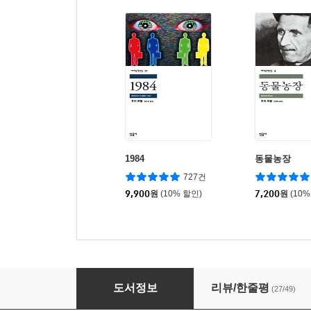
1984
동물농장
727건
9,900
원
(10% 할인)
7,200
원
(10%
페스트
도서정보
리뷰/한줄평
(27/49)