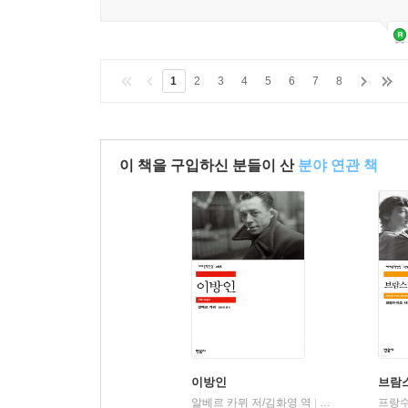
1
2
3
4
5
6
7
8
이 책을 구입하신 분들이 산
분야 연관 책
이방인
브람스
알베르 카뮈 저/김화영 역
민음사
|