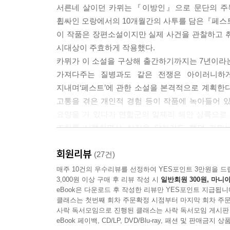
서른네 살이던 카뮈는『이방인』으로 문단의 주목
이 기록은 성자가 될 수도 없고 재앙을 받아들일 
휩싸인 오랑에서의 10개월간의 사투를 담은『페스트
와 그 공포의 지칠 줄 모르는 무기에 대항해 완수해
이 작품은 장편소설이지만 실제 사건을 관찰하고 
시대상이 주효하게 작용했다.
--- p.360
카뮈가 이 소설을 구상해 출간하기까지는 7년이라는 
가져다주는 질병과도 같은 전쟁은 아이러니하게도
지내며‘페스트’에 관한 소설을 본격적으로 계획한다
고통을 겪은 개인적 경험 등이 작품에 녹아들어 
요양을 가 있다가 연합군의 알제리 해안 상륙으로
조치를 시행하면서 실직을 당하기도 했던 카뮈는
성찰했으리라. 이 모든 사회적·개인적 사건의
회원리뷰
가제‘죄수들’이‘이별한 사람들’로, 최종적으로‘페스
(27건)
소설의 무대는 평범하기 이를 데 없는 알제리의 작
매주 10건의 우수리뷰를 선정하여 YES포인트 3만원을 드
3,000원 이상 구매 후 리뷰 작성 시
일반회원 300원, 마니아
이웃이 갑자기 병에 걸려 죽어나가지만 시민들은
eBook은 다운로드 후 작성한 리뷰만 YES포인트 지급됩니
없는‘추상’일 뿐이다. 환자와 사망자 수가 급격히 
클래스는 첫번째 회차 주문확정 시점부터 마지막 회차 주문
레인코트가 병을 이겨내는 데 효험이 있다는 뜬소문
사락 독서모임으로 진행된 클래스는 사락 독서모임 게시판
사태가 장기화되자 극한의 절망과 공포에 대응해 다
eBook 페이백, CD/LP, DVD/Blu-ray, 패션 및 판매금