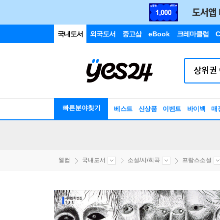
국내도서
외국도서
중고샵
eBook
크레마클럽
C
빠른분야찾기
베스트
신상품
이벤트
바이백
매
웰컴
국내도서
소설/시/희곡
프랑스소설