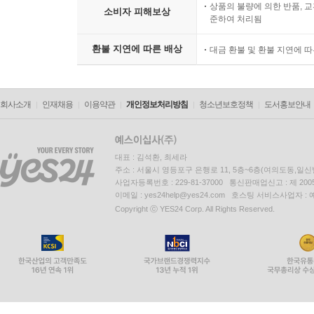
상품의 불량에 의한 반품, 교
소비자 피해보상
준하여 처리됨
환불 지연에 따른 배상
대금 환불 및 환불 지연에 
회사소개
인재채용
이용약관
개인정보처리방침
청소년보호정책
도서홍보안내
대표 : 김석환, 최세라
주소 : 서울시 영등포구 은행로 11, 5층~6층(여의도동,일신
사업자등록번호 : 229-81-37000 통신판매업신고 : 제 200
이메일 : yes24help@yes24.com 호스팅 서비스사업자 :
Copyright ⓒ YES24 Corp. All Rights Reserved.