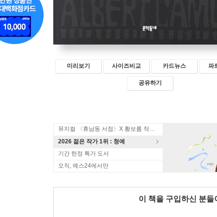
미리보기
사이즈비교
카드뉴스
파
공유하기
뮤지컬 〈휴남동 서점〉X 황보름 작가 북토크
2026 젊은 작가 1위 : 청예
기간 한정 특가 도서
오직, 예스24에서만
이 책을 구입하신 분