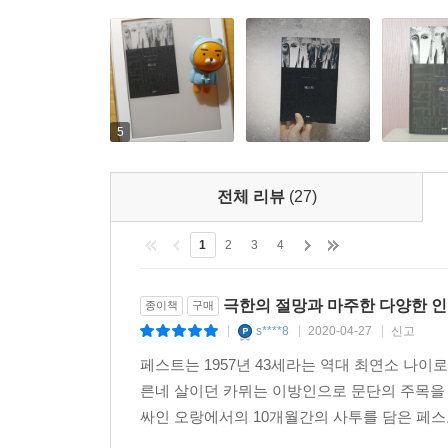
아니라 바로 그 뒷자리라는 본래의 지위를, 즉 
두드러지게 악하지도 않고 또 흥행물처럼 저속하게
_164∼165쪽
『페스트』가 2차세계대전이 끝나고 얼마 안 되어 
페스트에 맞서 투쟁하는 모습을 폭력적인 나치에 맞
5
우리의 운명에 불쑥 끼어들어 우리를 유폐시키고 
계엄령으로 도시가 폐쇄되어 고립된 상황에서“자신
전체 리뷰
(27)
시민은 서로에게 페스트이며 가해자”가 된다. 카
폭로한다.
1
2
3
4
카뮈의 또다른 대표작『이방인』의 주인공 뫼르소
인식한다면,『페스트』의 등장인물들은 그들에게 다
극한의 절망과 마주한 다양한 인
종이책
구매
않고, 각자의 자리에서 성실하게 서로가 서로에게 
s****8
2020-04-27
신고
|
|
|
주제를 대표하는 소설이라면,『페스트』는 반항 또는
페스트는 1957년 43세라는 역대 최연소 나이
카뮈는 절망적이고 혐오스러운 상황에서도 희망과 
른네 살이던 카뮈는 이방인으로 문단의 주목을
인간들 간의 연대의식이 중요하다는 점을 강조한다
싸인 오랑에서의 10개월간의 사투를 담은 페스
겉으로는 견고해 보이지만 언제든 무너질 듯
드라마”이자,“죽음에 승리한 삶의 기록이자 선의의