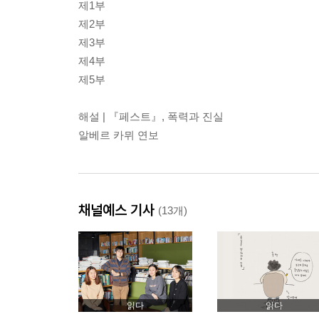
제1부
제2부
제3부
제4부
제5부
해설 | 『페스트』, 폭력과 진실
알베르 카뮈 연보
채널예스 기사
(13개)
읽다
읽다