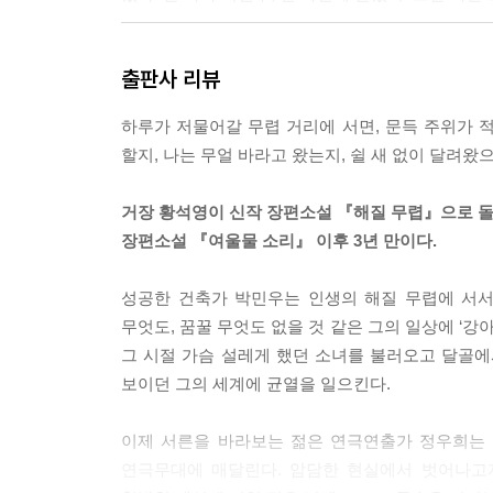
우리가 뭔가 보이지 않는 끈으로 가냘프게 연결되어
출판사 리뷰
전하다가 지난해 겨울에 스스로 삶을 마감했다고 적고
생이 나의 한 시간과 함께 과거 속으로 흘러갔다.--- p
하루가 저물어갈 무렵 거리에 서면, 문득 주위가 적
할지, 나는 무얼 바라고 왔는지, 쉴 새 없이 달려왔
아, 잊었네요. 나는 내 아이의 이름을 민우라고 지
뭘 잘못한 걸까요. 왜 우리 애들을 이렇게 만든 걸까요.-
거장 황석영이 신작 장편소설 『해질 무렵』으로 돌
장편소설 『여울물 소리』 이후 3년 만이다.
컴퓨터에 지도를 띄워놓고 새로운 주택 부지를 찾으며
가족이 없다.--- p.195
성공한 건축가 박민우는 인생의 해질 무렵에 서서
무엇도, 꿈꿀 무엇도 없을 것 같은 그의 일상에 ‘강
나는 길 한복판에서 어느 방향으로 가야 할지 몰라
그 시절 가슴 설레게 했던 소녀를 불러오고 달골에
보이던 그의 세계에 균열을 일으킨다.
--- p.195
이제 서른을 바라보는 젊은 연극연출가 정우희는 
연극무대에 매달린다. 암담한 현실에서 벗어나고