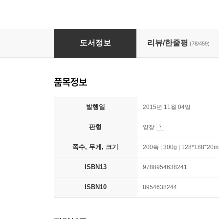
해질 무렵
도서정보
리뷰/한줄평
(78/459)
품목정보
발행일
2015년 11월 04일
판형
양장
쪽수, 무게, 크기
200쪽 | 300g | 128*188*20
ISBN13
9788954638241
ISBN10
8954638244