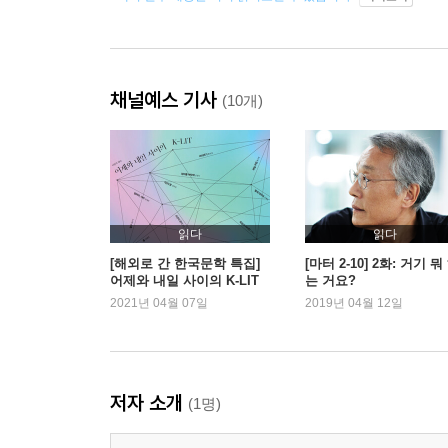
채널예스 기사
(10개)
읽다
읽다
[해외로 간 한국문학 특집]
[마터 2-10] 2화: 거기 뭐
어제와 내일 사이의 K-LIT
는 거요?
2021년 04월 07일
2019년 04월 12일
저자 소개
(1명)