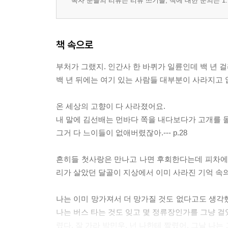
독자 분들의 리뷰는 리뷰 쓰기를, 책에 대한 문의는 1:
책 속으로
부처가 그랬지. 인간사 한 바퀴가 일륜인데 백 년 걸
백 년 뒤에는 여기 있는 사람들 대부분이 사라지고 없을
온 세상의 고향이 다 사라졌어요.
내 말에 김선배는 먼바다 쪽을 내다보다가 고개를 
그거 다 느이들이 없애버렸잖아.--- p.28
흔히들 첫사랑은 만나고 나면 후회한다는데 피차에 
리가 살았던 달골이 지상에서 이미 사라진 기억 속의 박
나는 이미 망가져서 더 망가질 것도 없다고도 생각
나는 버스 타는 것도 잊고 몇 정류장인가를 그냥 걸
렸다. 잘 가라 박민우, 넌 나한테 짤렸어. 그날 나는 그렇