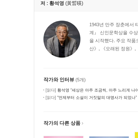
저 :
황석영
(黃晳暎)
1943년 만주 장춘에서
계』 신인문학상을 수상
을 시작했다. 주요 작품
산》, 《오래된 정원》, 
작가와 인터뷰
(5개)
[읽다]
황석영 “세상은 아주 조금씩, 아주 느리게 나
[읽다]
“언제부터 소설이 거짓말의 대명사가 되었나” 
작가의 다른 상품