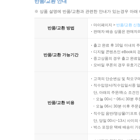
반품/교환 안내
※ 상품 설명에 반품/교환과 관련한 안내가 있는경우 아래 
마이페이지 >
반품/교환 신청
반품/교환 방법
판매자 배송 상품은 판매자와
출고 완료 후 10일 이내의 
디지털 콘텐츠인 eBook의 
반품/교환 가능기간
중고상품의 경우 출고 완료일
모바일 쿠폰의 경우 유효기간(
고객의 단순변심 및 착오구
직수입양서/직수입일서중 일
단, 아래의 주문/취소 조건인
오늘 00시 ~ 06시 30분 
반품/교환 비용
오늘 06시 30분 이후 주문
직수입 음반/영상물/기프트 
단, 당일 00시~13시 사이
박스 포장은 택배 배송이 가