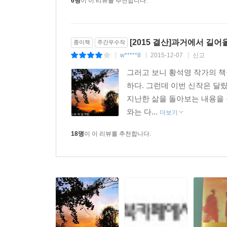
6명
이 이 리뷰를 추천합니다.
[2015 결산]과거에서 길어
종이책
주간우수작
w*****8
2015-12-07
신고
|
|
|
그러고 보니 황석영 작가의 책
하다. 그런데 이번 신작은 달랐
지난한 삶을 돌아보는 내용을 
와는 다...
더보기
18명
이 이 리뷰를 추천합니다.