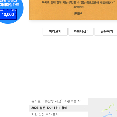
미리보기
파트너샵
공유하기
뮤지컬 〈휴남동 서점〉X 황보름 작가 북토크
2026 젊은 작가 1위 : 청예
기간 한정 특가 도서