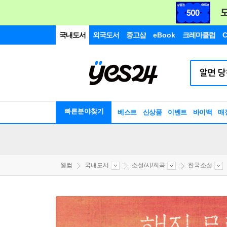
국내도서
외국도서
중고샵
eBook
크레마클럽
C
빠른분야찾기
베스트
신상품
이벤트
바이백
매
웰컴
국내도서
소설/시/희곡
한국소설