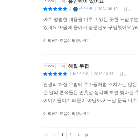
흡인력이 있어요
eBook
구매
c******5
2024-08-19
신고
|
|
|
아주 평범한 내용을 다루고 있는 듯한 도입부
있네요 마음에 들어서 영문판도 구입했어요 ye
이 리뷰가 도움이 되었나요?
해질 무렵
eBook
구매
b*******2
2019-10-17
신고
|
|
|
인생의 해질 무렵에 주마등처럼 스쳐가는 많은 
은 날의 흔적들은 먼훗날 생각해 보면 빛바랜 
이야기들이기 때문이 아닐까.어느날 문득 마주친
이 리뷰가 도움이 되었나요?
1
2