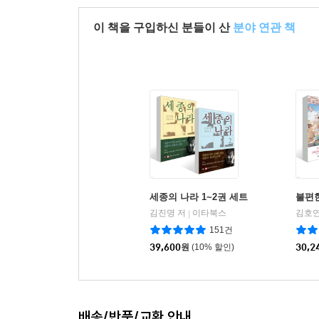
이 책을 구입하신 분들이 산
분야 연관 책
세종의 나라 1~2권 세트
불편
김진명 저
이타북스
김호연
|
151건
39,600
원
(10% 할인)
30,2
배송/반품/교환 안내