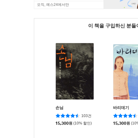
오직, 예스24에서만
이 책을 구입하신 분
손님
바리데기
103건
15,300
원
(10% 할인)
15,300
원
(10