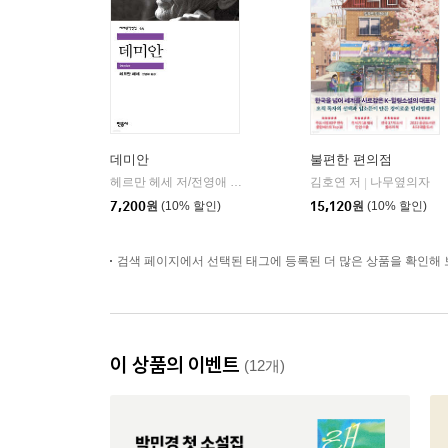
데미안
불편한 편의점
헤르만 헤세 저/전영애 역
민음사
김호연 저
나무옆의자
|
|
7,200
원
(10% 할인)
15,120
원
(10% 할인)
검색 페이지에서 선택된 태그에 등록된 더 많은 상품을 확인해 
이 상품의 이벤트
(12개)