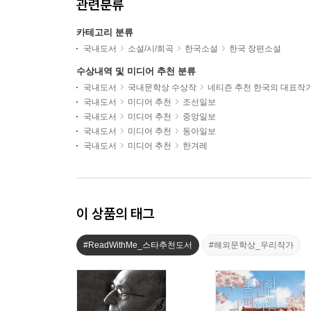
관련분류
카테고리 분류
국내도서
소설/시/희곡
한국소설
한국 장편소설
수상내역 및 미디어 추천 분류
국내도서
국내문학상 수상작
네티즌 추천 한국의 대표작
국내도서
미디어 추천
조선일보
국내도서
미디어 추천
중앙일보
국내도서
미디어 추천
동아일보
국내도서
미디어 추천
한겨레
이 상품의 태그
#ReadWithMe_스타추천도서
#해외문학상_우리작가