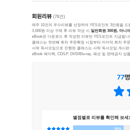
척박한 세상에 지쳐 젊은 날에 스스로 목숨을 버리는 ‘
회원리뷰
이 소설은 짧은 경장편이다. 하지만 이 짧은 소
(78건)
지평이 넓고 풍부하다.
매주 10건의 우수리뷰를 선정하여 YES포인트 3만원을 드
3,000원 이상 구매 후 리뷰 작성 시
일반회원 300원, 마니아
eBook은 다운로드 후 작성한 리뷰만 YES포인트 지급됩니
클래스는 첫번째 회차 주문확정 시점부터 마지막 회차 주문
사락 독서모임으로 진행된 클래스는 사락 독서모임 게시판
* 작가의 말
eBook 페이백, CD/LP, DVD/Blu-ray, 패션 및 판매금
개인의 회한과 사회의 회한은 함께 흔적을 남기지만,
지난 세대의 과거는 업보가 되어 젊은 세대의 현재
77
명
어려운 시절이 오면서 우리는 진작부터 되돌아보아
이것은 그야말로 ‘희미한 옛사랑의 그림자’에 관한 이
별점별로 리뷰를 확인해 보세
58%