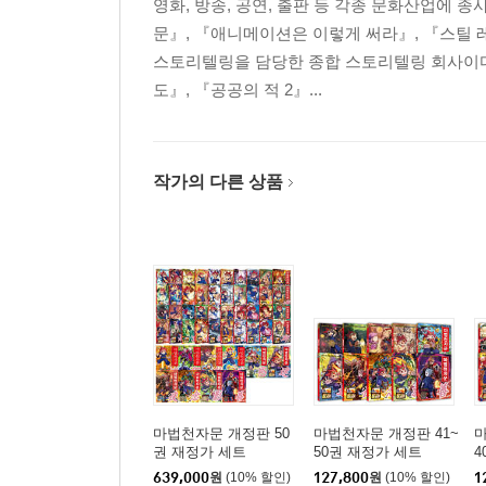
영화, 방송, 공연, 출판 등 각종 문화산업에
문』, 『애니메이션은 이렇게 써라』, 『스틸 
스토리텔링을 담당한 종합 스토리텔링 회사이다
도』, 『공공의 적 2』...
작가의 다른 상품
마법천자문 개정판 50
마법천자문 개정판 41~
마
권 재정가 세트
50권 재정가 세트
4
639,000
원
(10% 할인)
127,800
원
(10% 할인)
1