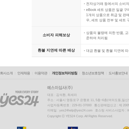
전자상거래 등에서의 소비자
eBook 세트 상품은 일괄 
1개의 상품으로 취급 및 판매
우, 세트 상품 전부 및 세트
상품의 불량에 의한 반품, 교
소비자 피해보상
준하여 처리됨
환불 지연에 따른 배상
대금 환불 및 환불 지연에 
회사소개
인재채용
이용약관
개인정보처리방침
청소년보호정책
도서홍보안내
대표 : 김석환, 최세라
주소 : 서울시 영등포구 은행로 11, 5층~6층(여의도동,일신
사업자등록번호 : 229-81-37000 통신판매업신고 : 제 200
이메일 : yes24help@yes24.com 호스팅 서비스사업자 :
Copyright ⓒ YES24 Corp. All Rights Reserved.