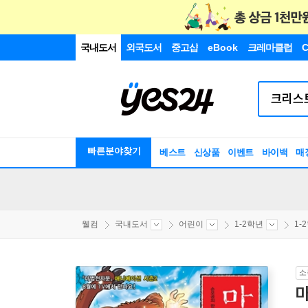
국내도서
외국도서
중고샵
eBook
크레마클럽
C
빠른분야찾기
베스트
신상품
이벤트
바이백
매
웰컴
국내도서
어린이
1-2학년
1-
소