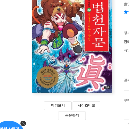
올
정
판
Y
결
구
미리보기
사이즈비교
공유하기