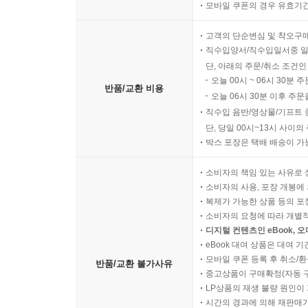
모바일 쿠폰의 경우 유효기간(
고객의 단순변심 및 착오구
직수입양서/직수입일서중 일
단, 아래의 주문/취소 조건인
오늘 00시 ~ 06시 30분 
반품/교환 비용
오늘 06시 30분 이후 주문
직수입 음반/영상물/기프트 
단, 당일 00시~13시 사이
박스 포장은 택배 배송이 가
소비자의 책임 있는 사유로 
소비자의 사용, 포장 개봉에 
복제가 가능한 상품 등의 포장을 
소비자의 요청에 따라 개별
디지털 컨텐츠인 eBook, 
eBook 대여 상품은 대여 기
모바일 쿠폰 등록 후 취소/환
반품/교환 불가사유
중고상품이 구매확정(자동 
LP상품의 재생 불량 원인이 기
시간의 경과에 의해 재판매가