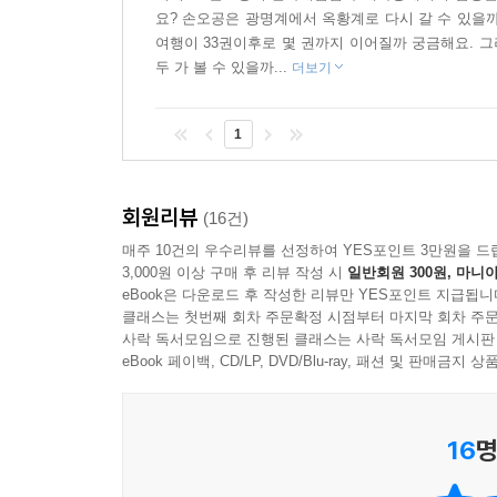
두었습니다. 개별 한자가 다양하게 결합하여 쓰이
요? 손오공은 광명계에서 옥황계로 다시 갈 수 있을
쉽게 이해할 수 있습니다.
여행이 33권이후로 몇 권까지 이어질까 궁금해요. 그
두 가 볼 수 있을까...
더보기
④ 카드를 활용한 다양한 학습!
학습만화 최초로 특허를 획득한 한자카드는 놀이 
1
사자성어 등 한자 어휘까지 익히게 됩니다.
(3) 수상 내역
회원리뷰
(16건)
? 삼성경제연구소(SERI) 선정 ‘10대 히트상품’
매주 10건의 우수리뷰를 선정하여 YES포인트 3만원을 드
? ‘한자카드와 인터넷을 이용한 학습 시스템’ 특허 
3,000원 이상 구매 후 리뷰 작성 시
일반회원 300원, 마니아
? 예스24, 다음 공동 선정 ‘올해의 책’
eBook은 다운로드 후 작성한 리뷰만 YES포인트 지급됩니
클래스는 첫번째 회차 주문확정 시점부터 마지막 회차 주문
? 한국간행물윤리위원회 선정 ‘청소년 권장도서’
사락 독서모임으로 진행된 클래스는 사락 독서모임 게시판
? 한국문화콘텐츠진흥원 선정 ‘문화산업진흥기금 지
eBook 페이백, CD/LP, DVD/Blu-ray, 패션 및 판매금
? 서울신문 선정 ‘소비자만족 히트 상품’
? 인터파크 독자 선정 ‘2013 골든북 어워즈’ 어린이
16
명