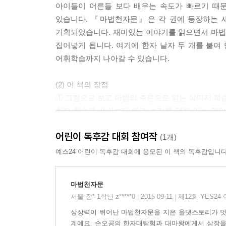
아이들이 어른들 보다 배우는 속도가 빠르기 때문
있습니다. 『마법천자문』은 각 권에 등장하는 새
기획되었습니다. 재미있는 이야기를 읽으면서 마법의
집어넣게 됩니다. 여기에 한자 낱자 두 개를 붙여
어휘학습까지 나아갈 수 있습니다.
(2) 이 책의 장점
① 그림으로 보고 마법의 주문으로 읽는 이미지 학습
한자 학습은 쓰기보다 뜻과 소리를 먼저 읽는 것
읽기 때문에 재미있게 한자를 배웁니다.
어린이 독후감 대회 참여작
(1개)
② 적절한 학습량과 난이도가 섞인 진도로 학습 효과
예스24 어린이 독후감 대회에 응모된 이 책의 독후감입니다
『마법천자문』 각 권에서는 새로 배우는 한자 20자
있습니다.
마법천자문
서울 잠* 1학년 z*****0
2015-09-11
제12회 YES2
|
|
③ 낱자 암기가 아닌 다각적인 한자학습 구현!
상상력이 뛰어난 마법천자문을 지은 올댓스토리가 멋졌
반의어, 동의어 등 단어를 쉽게 조합하고 활용할 수
계예요. 손오공의 한자대탐험과 대마왕에게서 삼장을 