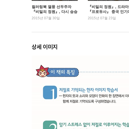
컬러링북 열풍 선두주자
『비밀의 정원』, 드라마
『비밀의 정원』, 다시 승승
『프로듀사』 중국 인기
장구
힘입어 1위
2015년 07월 30일
2015년 07월 23일
상세 이미지