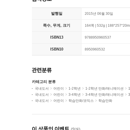
발행일
2015년 06월 30일
쪽수, 무게, 크기
164쪽 | 532g | 188*257*20
ISBN13
9788950960537
ISBN10
8950960532
관련분류
카테고리 분류
국내도서
어린이
1-2학년
1-2학년 만화/애니메이션
국내도서
어린이
3-4학년
3-4학년 만화/애니메이션
국내도서
어린이
학습만화/코믹스
학습만화
이 상품의 이벤트
(9개)