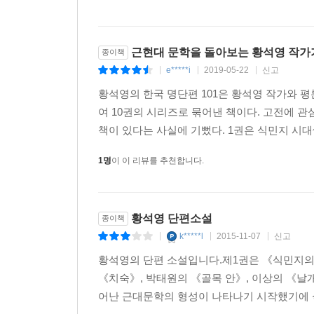
보낸 셈이다. 어떻게 보면 내가 해야 할 일을 떠맡
남아서 사라진 것들을 기억하고 남겨진 이웃들의 
채워놓은 부분이다.”(『07 황석영의 한국 명단편 10
근현대 문학을 돌아보는 황석영 작가
종이책
e*****i
2019-05-22
신고
|
|
|
선배와 동료 작가들에 대한 증언 이후 작가는 ‘현
황석영의 한국 명단편 101은 황석영 작가와 
2000년대까지를 담아낸 전10권 가운데 세 권(8~
여 10권의 시리즈로 묶어낸 책이다. 고전에 
수 있을 것이다. 그러나 바로 이러한 점이 여타의 선
책이 있다는 사실에 기뻤다. 1권은 식민지 시대~
발 딛고 선 이 시대에 중점을 둘 것. 이러한 이유로 
여기서 살아가는 사람들의 삶이 지속되는 한, 소설
1명
이 이 리뷰를 추천합니다.
1980년에 태어난 작가 김애란의 「서른」으로 끝
바뀌어도 영원할 작가와 소설의 운명이 아니었을까. 
정경과 기록은 저 어둡고 캄캄했던 식민지에서부터
황석영 단편소설
종이책
할 또다른 출발점이다. 한국문학은 그런 생명력을 
k*****l
2015-11-07
신고
|
|
|
소설에서 재삼 확인한다.”(『10 황석영의 한국 명단편 
황석영의 단편 소설입니다.제1권은 《식민지의
《치숙》, 박태원의 《골목 안》, 이상의 《날개
어난 근대문학의 형성이 나타나기 시작했기에 식