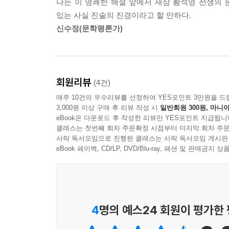
나는 이 명쾌한 해설 앞에서 새삼 황석영 선생의 
힘을 새삼 확인했다. 그들은 동구 밖의 돌담이나 정
있는 사실 진술의 진경이라고 할 만하다.
신수정(문학평론가)
나는 이 명쾌한 해설 앞에서 새삼 황석영 선생의 
있는 사실 진술의 진경이라고 할 만하다. _신수정(
*
회원리뷰
(4건)
매주 10건의 우수리뷰를 선정하여 YES포인트 3만원을 드
그러나 문제는 이러한 반항에 있지 않다
3,000원 이상 구매 후 리뷰 작성 시
일반회원 300원, 마니아
저 젊은이들의 나에 대한 사랑에 있다
eBook은 다운로드 후 작성한 리뷰만 YES포인트 지급됩니
아니 신용이라고 해도 된다
클래스는 첫번째 회차 주문확정 시점부터 마지막 회차 주문
사락 독서모임으로 진행된 클래스는 사락 독서모임 게시판
‘선생님 이야기는 20년 전 이야기이지요’
eBook 페이백, CD/LP, DVD/Blu-ray, 패션 및 판매금
할 때마다 나는 그들의 나이를 찬찬히
소급해가면서 새로운 여유를 느낀다
새로운 역사라고 해도 좋다
이런 경이는 나를 늙게 하는 동시에 젊게 한다
4
명의 예스24 회원이 평가한
아니 늙게 하지도 젊게 하지도 않는다