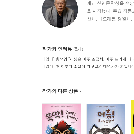
계』 신인문학상을 수상
을 시작했다. 주요 작품
산》, 《오래된 정원》, 
작가와 인터뷰
(5개)
[읽다]
황석영 “세상은 아주 조금씩, 아주 느리게 나
[읽다]
“언제부터 소설이 거짓말의 대명사가 되었나” 
작가의 다른 상품