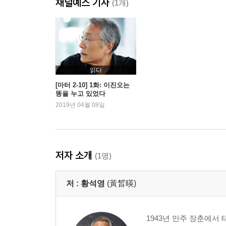
채널예스 기사
박태원, 「골목 안」 _231
(1개)
이 땅에서 사는 작가의 운명 _298
강경애, 「소금」 _313
두만강 푸른 물에 _367
이상, 「날개」 _377
미열微熱과 반항 _408
읽다
김사량, 「빛 속으로」 _415
[마터 2-10] 1화: 이진오는
똥을 누고 있었다
피는 물보다 진하지만 마시고 살 수는 없다 _459
2019년 04월 08일
해설 | 신수정(문학평론가)
어느 아이러니스트의 소설 읽기 _471
저자 소개
(1명)
저 :
황석영
(黃晳暎)
1943년 만주 장춘에서