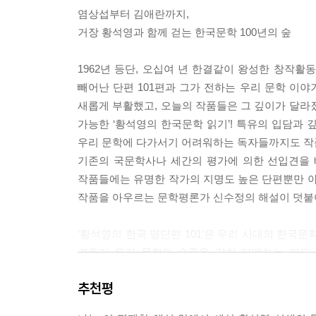
권이 거둔 가외의 소득이라고 할 만하다. 선생과도
염상섭부터 김애란까지,
숙연해지지 않을 도리가 없다. 가난과 요절, 식민지
거장 황석영과 함께 걷는 한국문학 100년의 숲
한 경험으로 확인하게 된 월북 문인들의 말년 이야기
목들을 쉽사리 잊기 어려울 것이다. 선생의 입을 통
1962년 등단, 오십여 년 한결같이 왕성한 창작활
라고 하지 않을 수 없다.
빼어난 단편 101편과 그가 전하는 우리 문학 이
새롭게 부활했고, 오늘의 작품들은 그 깊이가 달라
가능한 ‘황석영의 한국문학 읽기’! 특유의 입담과 
우리 문학에 다가서기 어려워하는 독자들까지도 작
기존의 국문학사나 세간의 평가에 의한 선입견을 
_신수정 해설, 「어느 아이러니스트의 소설 읽기」, 『01
작품들에는 유명한 작가의 지명도 높은 단편뿐만 아
작품을 아우르는 문학평론가 신수정의 해설이 덧붙
‘황석영의 한국 명단편 101’은 우리 시대의 한국
견주어 우리 문학의 수준을 감히 타매하는 이도 
‘고통받은 고통의 치유자, 또는 수난당한 수난의 
추천평
수 있을 것이라 자부한다. 이 작품과 작가들을 보
읽으면서 자신의 갖가지 영욕의 생활을 원고지에 한 