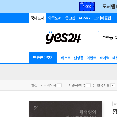
국내도서
외국도서
중고샵
eBook
크레마클럽
C
빠른분야찾기
베스트
신상품
이벤트
바이백
매
웰컴
국내도서
소설/시/희곡
한국소설
소
황