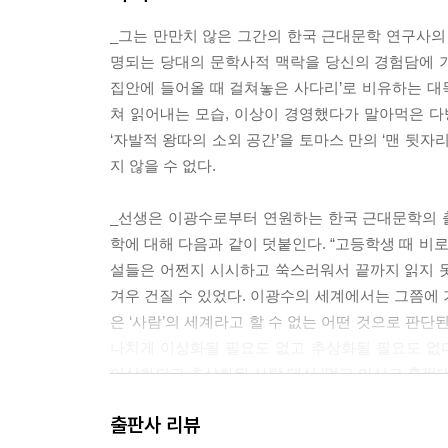
_그는 만만치 않은 그간의 한국 근대문학 연구사의
명되는 당대의 문학사적 맥락을 당신의 경험담에 기초
집안에 들어올 때 걸쳐놓은 사다리’로 비유하는 대
쳐 읽어내는 모습, 이상이 경영했다가 말아먹은 다방
‘자발적 왕따의 소외 공간’을 토마스 만의 ‘맨 뒷
지 않을 수 없다.
_선생은 이광수로부터 연원하는 한국 근대문학의 
학에 대해 다음과 같이 덧붙인다. “고등학생 때 
설들은 어쩐지 시시하고 쑥스러워서 끝까지 읽지 
겨우 건질 수 있었다. 이광수의 세계에서는 그쯤에 가
은 ‘사람’의 세계라고 할 수 없는 어떤 것으로 판단된
나치게 이상화될 필요도 없고 추상화될 필요도 없다
이상화되고 추상화된 사람 대신 ‘먹고 마시고 훌쩍대’
출판사 리뷰
_그가 공들여 묘사하고 있는 당대의 정치적 상황과