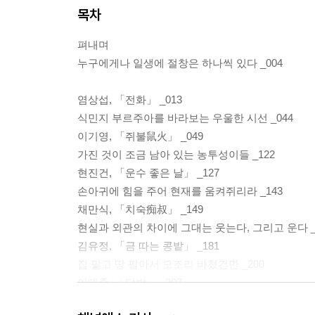
목차
펴내며
누구에게나 일생에 절창은 하나씩 있다 _004
염상섭, 「전화」 _013
식민지 부르주아를 바라보는 우울한 시선 _044
이기영, 「쥐불鼠火」 _049
가진 것이 조금 남아 있는 농투성이들 _122
현진건, 「운수 좋은 날」 _127
손아귀에 힘을 주어 현재를 움켜쥐리라 _143
채만식, 「치숙痴叔」 _149
현실과 외관의 차이에 그대는 웃는다, 그리고 운다 _
김유정, 「금 따는 콩밭」 _181
집 팔고 땅 팔아서 모조리 바쳤건만 _200
이태준, 「달밤」 _207
미친년과 바보들은 모두 어디로 가버렸을까? _220