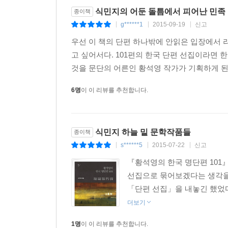
전10권의 책으로 묶어내는 과정을 거치면서 그는 
식민지의 어둔 돌틈에서 피어난 민족
종이책
‘현대식 교량’ 위를 건너다니며 소설 안에 기록된 시
g******1
2015-09-19
신고
|
|
|
이 작업은 그 첫걸음부터 예상을 뛰어넘는다. 우리는
우선 이 책의 단편 하나밖에 안읽은 입장에서 
‘이광수’를 놓는다. 그러나 황석영은 이광수로부
고 싶어서다. 101편의 한국 단편 선집이라면
이광수의 소설 안에 ‘사람’의 세계가 부족하다고
것을 문단의 어른인 황석영 작가가 기획하게 된 
염상섭의 작품 가운데에서도 비교적 알려지지 않은
6명
이 이 리뷰를 추천합니다.
집요한 탐구를 통해 모호한 계몽주의를 벗어나 한
또한 이 작업은 지금의 거장 황석영을 있게 한 선배
식민지 하늘 밑 문학작품들
한번쯤 어깨를 부딪치고 술잔을 기울인 동료들에 
종이책
s******5
2015-07-22
신고
개인사이다. 그것은 어디에 기록된 무엇이라기보다,
|
|
|
수 있다. 기억의 주체가 사라지면 그 기억들 역시 증
『황석영의 한국 명단편 101』
비롯되는 것이 아닐까. 그가 “아, 정말로 이문구를
선집으로 묶어보겠다는 생각을 
곱씹게 되는 것은 나도 늙어간다는 것이리라”(『04
「단편 선집」을 내놓긴 했었다
생생함에 놀라는 한편, 이와 같은 해설을 다른 어
더보기
지칭하며 객관적 서술을 시도하지만 속절없는 회한을
1명
이 이 리뷰를 추천합니다.
소설가 남편과 함께 전라도에 내려갔을 때는 1976