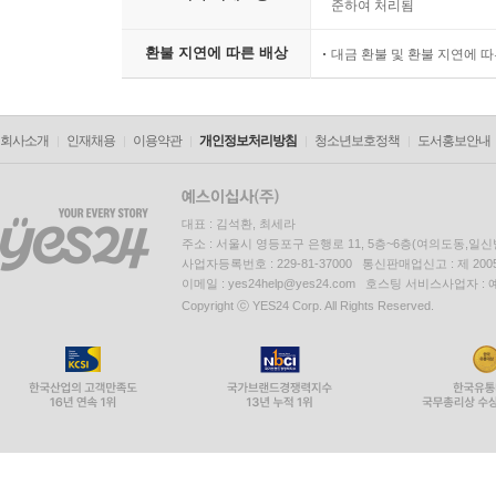
준하여 처리됨
환불 지연에 따른 배상
대금 환불 및 환불 지연에 
회사소개
인재채용
이용약관
개인정보처리방침
청소년보호정책
도서홍보안내
대표 : 김석환, 최세라
주소 : 서울시 영등포구 은행로 11, 5층~6층(여의도동,일신
사업자등록번호 : 229-81-37000 통신판매업신고 : 제 200
이메일 : yes24help@yes24.com 호스팅 서비스사업자 :
Copyright ⓒ YES24 Corp. All Rights Reserved.