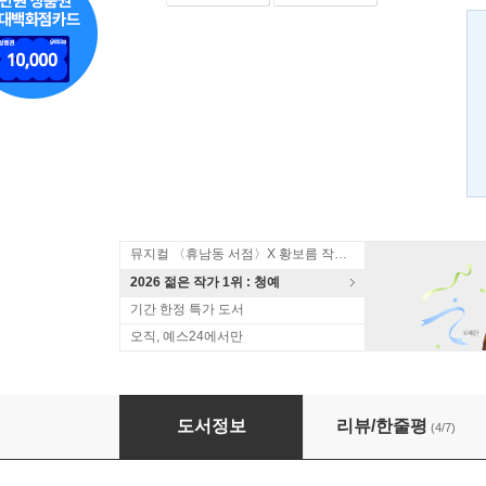
뮤지컬 〈휴남동 서점〉X 황보름 작가 북토크
2026 젊은 작가 1위 : 청예
기간 한정 특가 도서
오직, 예스24에서만
황석영의 한국 명단편 101 - 1 식민지의 어둠
도서정보
리뷰/한줄평
(4/7)