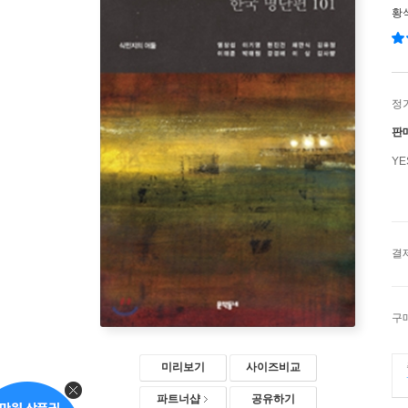
황
정
판
Y
결
구
미리보기
사이즈비교
파트너샵
공유하기