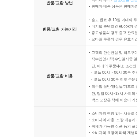
마이페이지 >
반품/교환 신청
반품/교환 방법
판매자 배송 상품은 판매자와
출고 완료 후 10일 이내의 
디지털 콘텐츠인 eBook의 
반품/교환 가능기간
중고상품의 경우 출고 완료일
모바일 쿠폰의 경우 유효기간(
고객의 단순변심 및 착오구
직수입양서/직수입일서중 일
단, 아래의 주문/취소 조건인
오늘 00시 ~ 06시 30분 
반품/교환 비용
오늘 06시 30분 이후 주문
직수입 음반/영상물/기프트 
단, 당일 00시~13시 사이
박스 포장은 택배 배송이 가
소비자의 책임 있는 사유로 
소비자의 사용, 포장 개봉에 
복제가 가능한 상품 등의 포장을 
소비자의 요청에 따라 개별