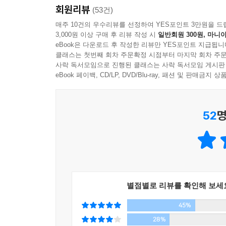
이후 성인 송시열을 비판하는 것은 물리적으로 위
회원리뷰
(53건)
왔다. 그리고 조선이 멸망한 이후에도 노론은 멸망하
매주 10건의 우수리뷰를 선정하여 YES포인트 3만원을 드
3,000원 이상 구매 후 리뷰 작성 시
일반회원 300원, 마니아
eBook은 다운로드 후 작성한 리뷰만 YES포인트 지급됩니
이 책에서 저자는 그 동안 접근조차 금지되어 있던 
클래스는 첫번째 회차 주문확정 시점부터 마지막 회차 주문
조선 역사상 가장 치열한 당쟁의 시대에 온 몸을 내
사락 독서모임으로 진행된 클래스는 사락 독서모임 게시판
금기처럼 되어 있었다. 이 책은 지금까지 나았던 
eBook 페이백, CD/LP, DVD/Blu-ray, 패션 및 판매금
아닌 그를 인간의 자리, 그리고 그가 살았던 시
논쟁작이다.
52
명
시대의 요구와 역사의 변화를 거부한 한 정치가에 
송시열이 살았던 당시 조선은 근본적인 변화를 요구
폐지되어야 했다. 그러나 인조반정으로 집권한 서인
별점별로 리뷰를 확인해 보세
주자학은 주희가 남송(南宋)에서 사대부 계급의 
45%
다한 학문이었다. 송시열은 "다행히 주자 뒤에 
28%