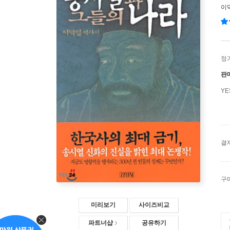
이
정
판
Y
결
구
미리보기
사이즈비교
파트너샵
공유하기