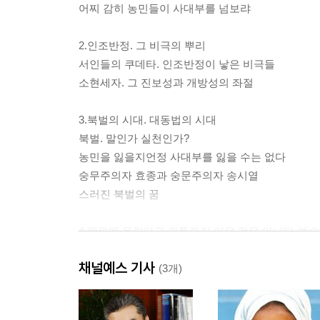
어찌 감히 농민들이 사대부를 넘보랴
2.인조반정. 그 비극의 뿌리
서인들의 쿠데타. 인조반정이 낳은 비극들
소현세자. 그 진보성과 개방성의 좌절
3.북벌의 시대. 대동법의 시대
북벌. 말인가 실천인가?
농민을 잃을지언정 사대부를 잃을 수는 없다
숭무주의자 효종과 숭문주의자 송시열
스러진 북벌의 꿈
4.왕위에 올랐다고 가통까지 이은 것은 아니다-예
임금이라도 차자가 아닌가?
채널예스 기사
적자라는 호칭은 임금에게는 해당되지 않는다
(3개)
종통과 적통이 어찌 다르랴
어찌 감히 주자와 달리 해석하랴