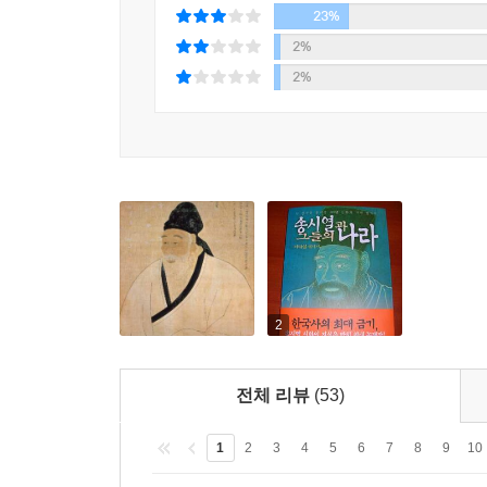
비극이었다. 그리고 이는 조선 전체의 비극을 잉태했
23%
2%
송시열은 주자학의 의리론을 조선으로 가져오는 
2%
명분론을 내세울 것이 아니라, 사회발전에 맞게 학
유학의 진정한 조선화를 위해 사대부 중심의 중세
했다. 그러나 송시열에게 중요했던 것은 사대부
억압받아야 했고, 심지어 송시열은 본관이 다르더라
이 책은 송시열이 무덤 속에서도 화려하게 부활하
대한 찬사는 그릇된 것임을 밝혀냈다. 이는 집권
받았지만, 그 찬사는 공허한 것임을 역사가는 증명하
2
저자는 시대의 변화 요구를 실현하는 데 목숨을 
전체 리뷰
(53)
그러나 송시열은 사대부 계급의 이익과 노론의 당
잡았으나 이는 백성들의 나라가 아니라 그들의 나라
1
2
3
4
5
6
7
8
9
10