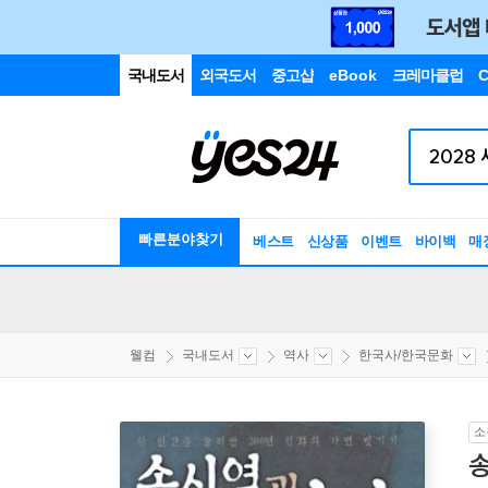
국내도서
외국도서
중고샵
eBook
크레마클럽
C
빠른분야찾기
베스트
신상품
이벤트
바이백
매
웰컴
국내도서
역사
한국사/한국문화
소