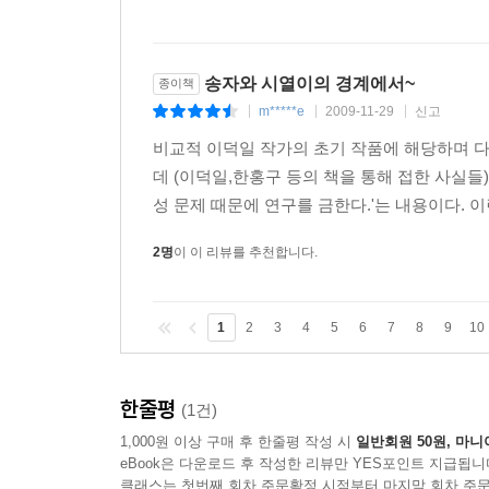
송자와 시열이의 경계에서~
종이책
m*****e
2009-11-29
신고
|
|
|
비교적 이덕일 작가의 초기 작품에 해당하며 
데 (이덕일,한홍구 등의 책을 통해 접한 사실
성 문제 때문에 연구를 금한다.'는 내용이다. 이
2명
이 이 리뷰를 추천합니다.
1
2
3
4
5
6
7
8
9
10
한줄평
(1건)
1,000원 이상 구매 후 한줄평 작성 시
일반회원 50원, 마니
eBook은 다운로드 후 작성한 리뷰만 YES포인트 지급됩니
클래스는 첫번째 회차 주문확정 시점부터 마지막 회차 주문