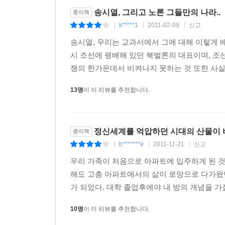
송시열, 그리고 노론 그들만의 나라..
종이책
지역감정이나 비이성적 당쟁이 나라의 운명을 결정
k*****1
2011-02-09
신고
|
|
|
경제·사회적으로 격변기의 한 가운데 있던 송시열
송시열, 우리는 교과서에서 그에 대해 이렇게 
그리고 그를 추종하는 세력들은 송시열에 대한 
시 조선에 팽배해 있던 북벌론의 대표이며, 조
성인으로 추앙되었고, 노론은 조선이 멸망한 이후
쟁의 한가운데서 비켜나지 못하는 것 또한 사실
별칭이 따라다니고 있다.
13명
이 이 리뷰를 추천합니다.
오늘날 지역감정에 기초한 정당의 지도자들은 그
지역감정은 인물에 대한 이성적인 접근조차 힘들게
어떤 결과를 잉태하는지, 그리고 이것은 결국 역사에
정신세계를 억압하던 시대의 산물이 
종이책
송시열과 그들의 이익에 의해 나라의 운명이 좌우
b*******e
2011-11-21
신고
|
|
|
나라의 운명을 결정하는 현 시대의 저급한 정치 인
우리 가족이 처음으로 아파트에 입주하게 된 것
해도 고층 아파트에서의 삶이 로망으로 다가왔
가 되었다. 대학 졸업후에야 내 방의 개념을 가질
10명
이 이 리뷰를 추천합니다.