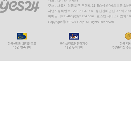
대표 : 김석환, 최세라
주소 : 서울시 영등포구 은행로 11, 5층~6층(여의도동,일신
사업자등록번호 : 229-81-37000 통신판매업신고 : 제 200
이메일 : yes24help@yes24.com 호스팅 서비스사업자 :
Copyright ⓒ YES24 Corp. All Rights Reserved.