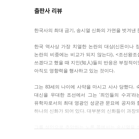
서얼(庶孼)이나 중인들도 소통(疏通) 운동을 전개했
출판사 리뷰
인이면 천인이 되던 양천제(兩賤制)가 예송논쟁의 와
나였다.
한국사의 최대 금기, 송시열 신화의 가면을 벗겨낸
양반들도 이런 변화의 물결에 예외일 수는 없었다.
농민들과 비슷한 처지에 떨어졌다. 농민 사회가 내부
한국 역사상 가장 치열한 논란의 대상(신돈이나 
문이었다.
논란의 비중에는 비교가 되지 않는다), <조선왕조실
쓰겠다고 했을 때 지인(知人)들의 반응은 부정적이었다
--- p. 394
아직도 영향력을 행사하고 있는 것이다.
그가 동지에게 받은 무수한 찬사와 적에게 받은 무
그는 83세의 나이에 사약을 마시고 사사 당했다.
있는 현재의 영향을 평가하게 해 주는 자료일 뿐이다
대신을 우대한 조선에서 그는 '죄인들의 수괴'라
아야 한다. 또한 현 시대는 앞 시대를 이어받아 이
유학자로서의 최대 영광인 성균관 문묘에 공자와 함
하나의 신화가 되어 있다. 대부분의 신화들이 과장
--- p.20
그를 성인으로 추앙하는 노론 쪽에서는 송시열을 성
공적과 과오가 병존하는 일반적인 정치가로 끌어내