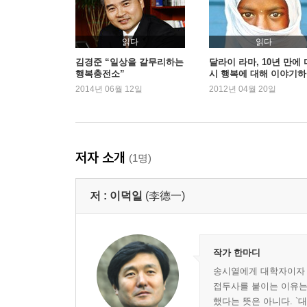
온양 행궁에서 벌어진 싸움
왜 15년 전과 다르단 말인가
읽다
읽다
5.국익보다는 당익이 앞선다
김경준 “일상을 갈무리하는
달라이 라마, 10년 만에 
행복충전소”
시 행복에 대해 이야기
스승만 알고 임금은 알지 못하는구나
-『당신은 행복한가』부
2014년 06월 12일
2012년 04월 20일
아버지가 중한가 스승이 중한가
역사학자 이덕일의 신작
지
정권을 놓치면 모든 것을 잃는다
남인들의 원한을 어찌 풀겠는가?
남인 소생 왕자가 어찌 임금이
저자 소개
(1명)
숙종의 분노
저 :
이덕일
(李德一)
작가 한마디
송시열에게 대학자이자 대
접두사를 붙이는 이유는
했다는 뜻은 아니다. `