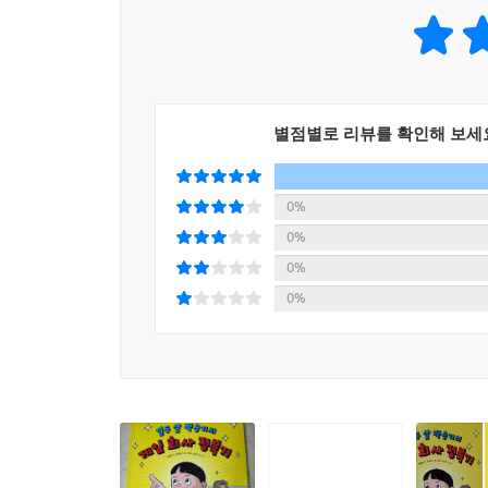
조사하고, 새로운 게임에 대한 아이디어를 내고, 
만드는 전 과정을 상세히 소개하는 것을 그래서이다
게임을 만들어 본 아이들은 그렇지 않은 아이들보다
게임을 사지 말고 직접 만들어 보라. 최신 앱을 내려
열다섯 살에 췌장암 진단 기술을 개발해 화제가 된
별점별로 리뷰를 확인해 보세
자연스러운 놀이이며 생활이다. 관심만 있다면 어린
영리한 방법으로서, 또 오늘날 가장 창조적이며 재미
0%
*열두 살, 백용기 세상을 놀라게 할 게임을 만들다! 
0%
열두 살 용기의 꿈은 게임을 만드는 것이다. 엄
0%
용기에게 일생일대의 기회가 찾아온다. 바로 전설의 
0%
용기는 우여곡절 끝에 팀원들을 모아 새로운 게임
디자이너 황금손, 머릿속 상상을 실제 게임으로 만
내내 용기를 괴롭히며 못살게 굴었던 거짓말 천재
하지만 게임을 만들어 나갈수록 용기는 무언가를 
좌절에 빠진다. 설상가상 이아령은 스트레스성 난청
게임’을 만들 수 있을까?