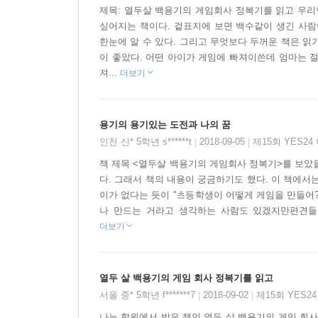
제목: 열두살 백용기의 게임회사 정복기를 읽고 우리
바로잡는다.
싶어지는 책이다. 겉표지에 보면 백수같이 생긴 사람
이 책은 사계절 문학상 대상, 마해송 문학상 대
한눈에 알 수 있다. 그리고 무엇보다 두꺼운 책은 읽
인터뷰하고 게임 제작 과정을 관찰하여 썼다. 그림
이 좋았다. 어떤 아이가 게임에 빠져이쓴데 엄마는 절
파란만장한 게임 제작기를 유머러스하게 보여 준다
져...
더보기
권말에는 넥슨에서 취재한 내용을 바탕으로 게임 
프로그래머, 사운드 디자이너처럼 게임을 만드는 
용기의 용기있는 도전과 나의 꿈
업무에 필요한 능력에 대해 알려 준다. 단순히 각 
인천 신* 5학년 s******t
2018-09-05
제15회 YES2
|
|
대해서도 충실히 설명했다. 또 컴퓨터 산업의 역사
했다. 우리나라가 1990년대 중반 이후 온라인
책 제목 <열두살 백용기의 게임회사 정복기>를 보았
다. 그래서 책의 내용이 궁금하기도 했다. 이 책에서
게임들에 대해서도 알려 준다.
이가 없다는 듯이 "초등학생이 어떻게 게임을 만들어?
나 만드는 거라고 생각하는 사람도 있겠지만편견들을
더보기
●이 책의 특징 및 줄거리
게임, 그간 우리가 잘못 알거나 놓친 점은 없을까?
열두 살 백용기의 게임 회사 정복기를 읽고
게임에 대한 우리 사회의 시선은 두 가지로 나뉜
서울 중* 5학년 f*******7
2018-09-02
제15회 YES2
|
|
있는가 하면 한낱 아이들 장난으로 치부하며 걱정스
나는 학원에서 받은 책인 열두 살 백용기의 게임 회