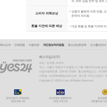
우, 세트 상품 전부 및 세트
상품의 불량에 의한 반품, 교
소비자 피해보상
준하여 처리됨
환불 지연에 따른 배상
대금 환불 및 환불 지연에 
회사소개
인재채용
이용약관
개인정보처리방침
청소년보호정책
도서홍보안내
대표 : 김석환, 최세라
주소 : 서울시 영등포구 은행로 11, 5층~6층(여의도동,일신
사업자등록번호 : 229-81-37000 통신판매업신고 : 제 200
이메일 : yes24help@yes24.com 호스팅 서비스사업자 :
Copyright ⓒ YES24 Corp. All Rights Reserved.