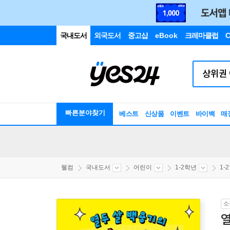
국내도서
외국도서
중고샵
eBook
크레마클럽
C
빠른분야찾기
베스트
신상품
이벤트
바이백
매
웰컴
국내도서
어린이
1-2학년
1-
소
열