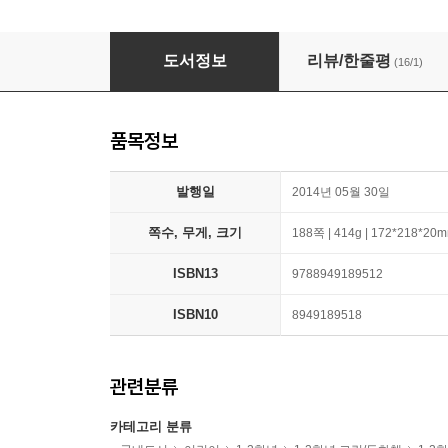
열 두 살 백용기의 게임 회사 정복기
도서정보
리뷰/한줄평
(16/1)
품목정보
발행일
2014년 05월 30일
쪽수, 무게, 크기
188쪽 | 414g | 172*218*20
ISBN13
9788949189512
ISBN10
8949189518
관련분류
카테고리 분류