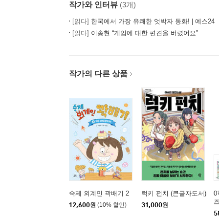
작가와 인터뷰
(3개)
[읽다]
한국에서 가장 유쾌한 엇박자 동화! | 예스24
[읽다]
이송현 “게임에 대한 편견을 버렸어요”
작가의 다른 상품
숙제 외계인 곽배기 2
럭키 펀치 (큰글자도서)
0
즈
12,600
원
(10% 할인)
31,000
원
5