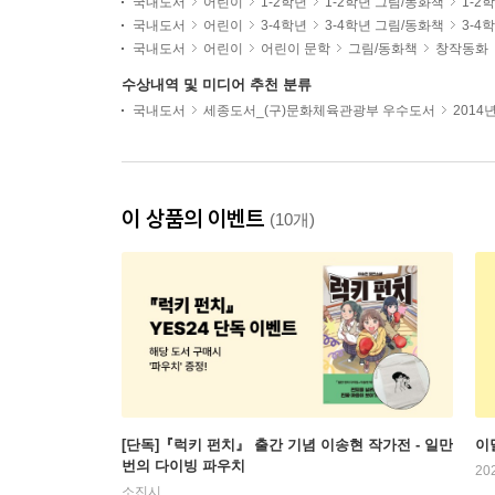
국내도서
어린이
1-2학년
1-2학년 그림/동화책
1-2
국내도서
어린이
3-4학년
3-4학년 그림/동화책
3-4
국내도서
어린이
어린이 문학
그림/동화책
창작동화
수상내역 및 미디어 추천 분류
국내도서
세종도서_(구)문화체육관광부 우수도서
2014
이 상품의 이벤트
(10개)
[단독]『럭키 펀치』 출간 기념 이송현 작가전 - 일만
이
번의 다이빙 파우치
20
소진시