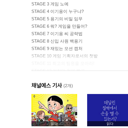
STAGE 3 게임 노예
STAGE 4 이기용이 누구냐?
STAGE 5 용기의 비밀 임무
STAGE 6 뭐? 게임을 만들어?
STAGE 7 이기용 씨 공략법
STAGE 8 신입 사원 백용기
STAGE 9 재밌는 모션 캡처
STAGE 10 게임 기획자로서의 첫발
STAGE 11 최고의 팀원을 모아라!
STAGE 12 거짓말 천재 빡꾸
STAGE 13 오드 아이 이아령
채널예스 기사
STAGE 14 게임 기획자는 신이야!
(2개)
STAGE 15 사람들의 천국을 만나다
STAGE 16 황금손의 비밀
STAGE 17 심장이 뛰는 한 괜찮아
STAGE 18 사이보그 왕만두
STAGE 19 슬럼프에 빠진 용기
읽다
읽다