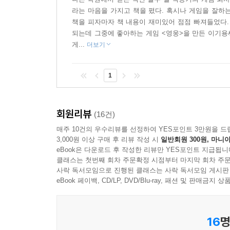
사실 게임은 알려진 것보다 훨씬 다채로운 얼
라는 마음을 가지고 책을 폈다. 혹시나 게임을 잘하
한국콘텐츠진흥원이 발표한 자료에 따르면 게임은 우
책을 피자마자 책 내용이 재미있어 점점 빠져들었다.
되는데 그중에 좋아하는 게임 <영웅>을 만든 이기용
첨단 과학 기술에 이야기와 사운드, 그래픽을 결합
게...
더보기
등이 게임 관련 전시회를 개최하기도 했다.
교육적인 측면에서도 게임은 재평가되고 있다. 예
아니라, 여럿이 함께 팀을 이뤄 게임을 하는 과정
1
이해하기 위해 방대한 양의 세계 역사, 신화, 철학
게임만 한 것도 없다.
회원리뷰
(16건)
게임을 제대로 알고 올바르게 활용하는 법에 대해 
매주 10건의 우수리뷰를 선정하여 YES포인트 3만원을 드
3,000원 이상 구매 후 리뷰 작성 시
일반회원 300원, 마니아
『열두 살 백용기의 게임 회사 정복기』는 게임의 
eBook은 다운로드 후 작성한 리뷰만 YES포인트 지급됩니
여러 가지 측면을 알려 줌으로써 아이들 스스로 게임
클래스는 첫번째 회차 주문확정 시점부터 마지막 회차 주문
이야기 초반, 늘 게임만 하는 통에 엄마의 걱정을 
사락 독서모임으로 진행된 클래스는 사락 독서모임 게시판
eBook 페이백, CD/LP, DVD/Blu-ray, 패션 및 판매금
점 등이 그렇다. 또한 용기와 팀원들이 게임 속
게임은 현실 속에서 꿈꾸는 대로 살아갈 수 없는 많은
만드는 과정에서 많은 사람들이 꿈꾸는 천국을 조사
16
명
무엇보다 이 책의 가장 큰 장점은 아이들에게 게