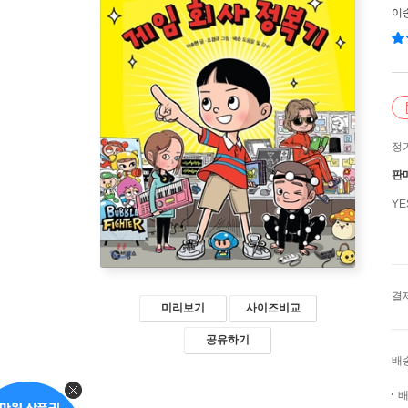
이
정
판
Y
결
미리보기
사이즈비교
공유하기
배
배