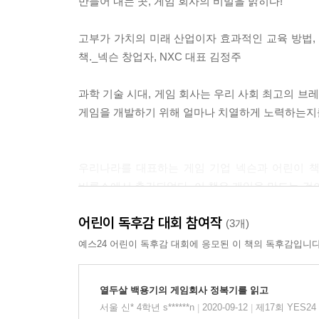
만들어 내는 곳, 게임 회사의 비밀을 밝히다!
고부가 가치의 미래 산업이자 효과적인 교육 방법,
책._넥슨 창업자, NXC 대표 김정주
과학 기술 시대, 게임 회사는 우리 사회 최고의 브
게임을 개발하기 위해 얼마나 치열하게 노력하는지를
우리나라를 대표하는 게임 기업 넥슨과 어린이 책
비룡소에서 출간되었다. 이 책은 게임을 만드는 것
개발 과정, 게임의 역사와 미래 등 게임 산업 전반에
어린이 독후감 대회 참여작
넥슨과 비룡소는 각각 게임과 책이라는 매체를 통해 
(3개)
창립 20주년을 맞은 두 회사는 오랫동안 문화 산
예스24 어린이 독후감 대회에 응모된 이 책의 독후감입니다
책과 게임을 좋아하는 아이들이 즐길 수 있는 색다른
초등학생 백용기는 같은 건물에 사는 유명한 게임 
열두살 백용기의 게임회사 정복기를 읽고
얼마나 많은 사람들의 노력이 들어가는지, 또 게
서울 신* 4학년 s******n
2020-09-12
제17회 YES2
|
|
이상으로 만드는 것도 즐기게 된다. 그리고 그런 용