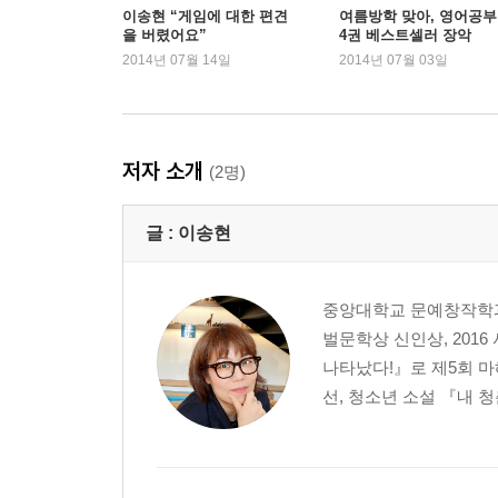
STAGE 20 무서운 방문객
이송현 “게임에 대한 편견
여름방학 맞아, 영어공
을 버렸어요”
4권 베스트셀러 장악
STAGE 21 환상의 짝꿍, 깨지다
2014년 07월 14일
2014년 07월 03일
STAGE 22 행복을 나누는 밥 차
STAGE 23 돌아온 게임의 전설
EPILOGUE 파란 목도리
저자 소개
(2명)
게임을 만드는 사람들
게임은 어떻게 만들까?
글 :
이송현
사람들은 언제부터 게임을 했을까?
게임을 체험하는 또 다른 방법
중앙대학교 문예창작학과
벌문학상 신인상, 201
나타났다!』로 제5회 마
선, 청소년 소설 『내 청