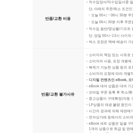
직수입양서/직수입일서중 일
단, 아래의 주문/취소 조건인
오늘 00시 ~ 06시 30분 
반품/교환 비용
오늘 06시 30분 이후 주문
직수입 음반/영상물/기프트 
단, 당일 00시~13시 사이
박스 포장은 택배 배송이 가
소비자의 책임 있는 사유로 
소비자의 사용, 포장 개봉에 
복제가 가능한 상품 등의 포장을 
소비자의 요청에 따라 개별
디지털 컨텐츠인 eBook, 
eBook 대여 상품은 대여 기
모바일 쿠폰 등록 후 취소/환
반품/교환 불가사유
중고상품이 구매확정(자동 
LP상품의 재생 불량 원인이 기
시간의 경과에 의해 재판매가
전자상거래 등에서의 소비자
eBook 세트 상품은 일괄 
1개의 상품으로 취급 및 판매