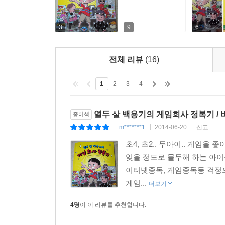
3
9
6
전체 리뷰
(16)
1
2
3
4
열두 살 백용기의 게임회사 정복기 /
종이책
m*******1
2014-06-20
신고
|
|
|
초4, 초2.. 두아이.. 게임
잊을 정도로 몰두해 하는 아이
이터넷중독, 게임중독등 걱정으
게임...
더보기
4명
이 이 리뷰를 추천합니다.