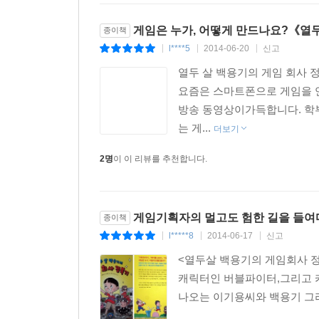
게임은 누가, 어떻게 만드나요?《열두
종이책
l****5
2014-06-20
신고
|
|
|
열두 살 백용기의 게임 회사 정복기 글
요즘은 스마트폰으로 게임을 
방송 동영상이가득합니다. 학
는 게...
더보기
2명
이 이 리뷰를 추천합니다.
게임기획자의 멀고도 험한 길을 들여다
종이책
l*****8
2014-06-17
신고
|
|
|
<열두살 백용기의 게임회사 정
캐릭터인 버블파이터,그리고 
나오는 이기용씨와 백용기 그