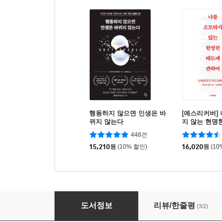
행동하지 않으면 인생은 바
[예스리커버]
뀌지 않는다
지 않는 현명
하여
448건
15,210
원
(10% 할인)
16,020
원
(10
바람이 되어 살아낼게
도서정보
리뷰/한줄평
(3/2)