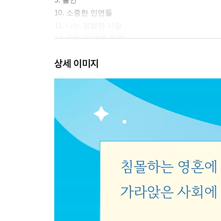
10. 소중한 인연들
11. 나는 평범한 사람
12. 독립, 새로운 목표
13. 마주 보다
상세 이미지
14. 책을 내고 난 후
15. 다시 10주기
오늘을 살아내는 가영이들 _ 김은지 정신과 의사(전
그날 이후의 시간