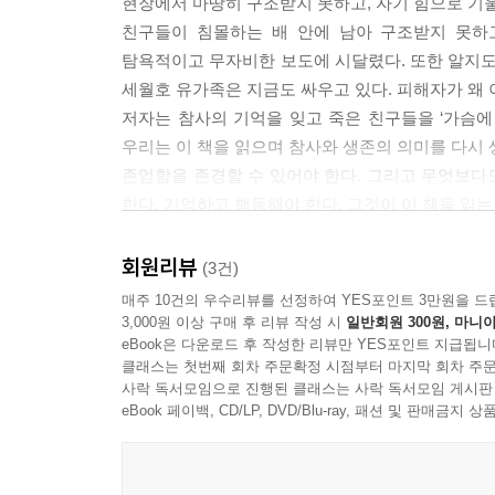
기자님들의 제안을 듣고 처음에 잠시 머뭇거리긴 했습
현장에서 마땅히 구조받지 못하고, 자기 힘으로 기울
폐쇄병동까지 입원하게 되었습니다. 낯선 장소에 들
않은 거리였고 몇 번이나 그 앞을 지나친 적도 있었
친구들이 침몰하는 배 안에 남아 구조받지 못하
겪었습니다. 이렇듯 이십 대 초반 저자의 삶은 외상
아나는 걸 두려워했던 거 같아요. 하지만 언젠가 한 
탐욕적이고 무자비한 보도에 시달렸다. 또한 알지도
감정들과 두려움, 불안”은 저자의 고백처럼 “아마 
도 괜찮을 것 같다는 자신감이 들었어요.
세월호 유가족은 지금도 싸우고 있다. 피해자가 왜 
--- 「책을 내고 난 후」중에서
저자는 참사의 기억을 잊고 죽은 친구들을 ‘가슴에 
“그저 지금의 아이들이 알았으면 했어요.
우리는 이 책을 읽으며 참사와 생존의 의미를 다시 
불과 얼마 전 세상에 무슨 일이 일어났는지,
2014년 4월 16일, 그 배에서 저를 도와주신 분들
존엄함을 존경할 수 있어야 한다. 그리고 무엇보다
그 일을 겪은 아이들이 지금은 어떻게 사는지.”
감사 인사를 전하고 싶습니다.
한다. 기억하고 행동해야 한다. 그것이 이 책을 읽
- 정보라 (<저주토끼> 저자)
저자는 “그날 이후 마음이 죽어 갔던” 긴 상실의 
--- 「다시 10주기」중에서
회원리뷰
(3건)
편의 진실한 호소문과도 같습니다. “감당할 수 없는
열 해 전 학교에서 보았던, 이제 막 스물일곱이 
매주 10건의 우수리뷰를 선정하여 YES포인트 3만원을 드
관심을 가져”달라고, 지난 잘못을 “절대로 잊지” 말
가영이처럼 수많은 부침 속에서 자신만의 속도로, 
3,000원 이상 구매 후 리뷰 작성 시
일반회원 300원, 마니아
삶을 많은 사람 앞에 열어 보여 준 가영이의 용기에
eBook은 다운로드 후 작성한 리뷰만 YES포인트 지급됩니
고립되지 않고, 느리지만 분명히 전진하는
클래스는 첫번째 회차 주문확정 시점부터 마지막 회차 주문
- 김은지 (정신과 의사, 전 단원고 스쿨닥터)
사락 독서모임으로 진행된 클래스는 사락 독서모임 게시판
모든 사람을 위해
eBook 페이백, CD/LP, DVD/Blu-ray, 패션 및 판매금
한때 저자는 가까운 사람조차 피하고 세상을 외면했
그녀와 같은 상실의 아픔을 겪은 사람들을 도우면