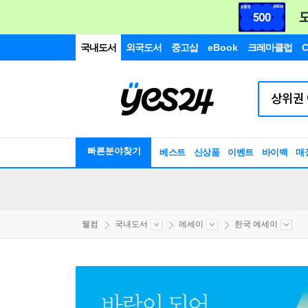
국내도서
외국도서
중고샵
eBook
크레마클럽
C
빠른분야찾기
베스트
신상품
이벤트
바이백
매
웰컴
국내도서
에세이
한국 에세이