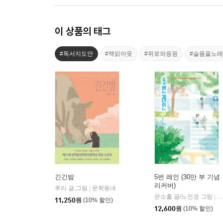
이 상품의 태그
#독서지도안
#책읽아웃
#위로와응원
#슬픔을노
긴긴밤
5번 레인 (30만 부 기념
리커버)
루리 글,그림
문학동네
|
은소홀 글/노인경 그림
문
|
11,250
원
(10% 할인)
12,600
원
(10% 할인)