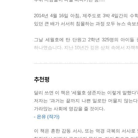
그러던 어느 날이었습니다. 침대에 누워 있는데 땅이
2014년 4월 16일 아침, 제주도로 3박 4일간의
지진은 흔해. 그냥 일상이야. 그리고 이 지역 집들은
있던 큰 배가 서서히 침몰하는 과정 모두 뉴스 속
--- 「새로운 인연들」중에서
그날 세월호에 탄 단원고 2학년 325명의 아이들 
그렇게 잿더미를 살피는 할머니들의 모습을 보다 잊고
하나였습니다. 지난 10년간 깊은 상처 속에서 자책
께 찍은 사진과 돌아가신 아빠와 마지막으로 찍은 사
요. 사고 후에 그게 정말 아쉬웠는데, 몇 년이 지
스스로 평범한 사람이라는 것을 깨닫기까지, 보통의 
지 않을 수 없었습니다.
끊임없이 상처받고 때때로 위로받았습니다. 이윽고 
--- 「독립, 새로운 목표」중에서
추천평
생존자라고 말할 수 있게 되었습니다.
재난은 그 자체로도 끔찍하지만 이후에 가장 고통스러
달리 쓰면 이 책은 ‘세월호 생존자는 이렇게 말했다’
거대한 참사를 겪은 생존자가
는’ 경험, ‘다른 사람들이 나를 어떻게 바라볼지 
저자는 ‘과거는 끝까지 나쁜 일로만 머물지 않는다
지금의 아이들, 어른들에게
은 재난이 만든 상처가 치유되는 것을 더디게 합니
가라앉는 사회에 영감을 줄 것이다.
용기 내어 전하는 이야기
같은 것입니다. 그 후 만약 아무도 손 내밀지 않았
- 은유 (작가)
--- 「오늘을 살아내는 가영이들」중에서
사고 이후 저자의 삶은 송두리째 바뀌었습니다. 책
이 책은 흔한 감동 서사, 또는 역경 극복의 서사로
좌절되었습니다. 더욱이 시간이 지날수록 고통은 