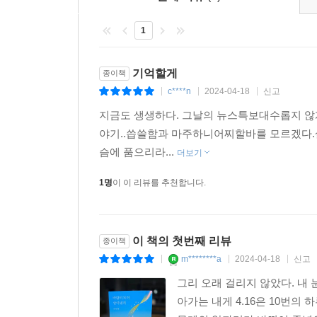
1
기억할게
종이책
c****n
2024-04-18
신고
|
|
|
지금도 생생하다. 그날의 뉴스특보대수롭지 않
야기..씁쓸함과 마주하니어찌할바를 모르겠다.
슴에 품으리라...
더보기
1명
이 이 리뷰를 추천합니다.
이 책의 첫번째 리뷰
종이책
m********a
2024-04-18
신고
|
|
|
그리 오래 걸리지 않았다. 내 
아가는 내게 4.16은 10번의