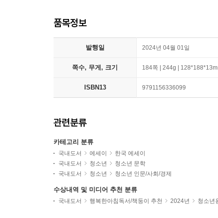
품목정보
발행일
2024년 04월 01일
쪽수, 무게, 크기
184쪽 | 244g | 128*188*13
ISBN13
9791156336099
관련분류
카테고리 분류
국내도서
에세이
한국 에세이
국내도서
청소년
청소년 문학
국내도서
청소년
청소년 인문/사회/경제
수상내역 및 미디어 추천 분류
국내도서
행복한아침독서/책둥이 추천
2024년
청소년용