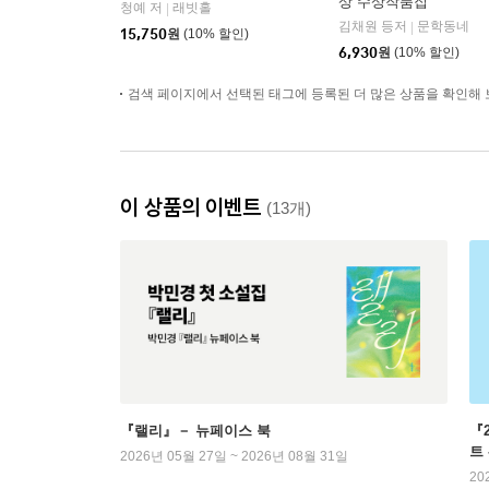
상 수상작품집
청예 저
래빗홀
|
김채원 등저
문학동네
|
15,750
원
(10% 할인)
6,930
원
(10% 할인)
검색 페이지에서 선택된 태그에 등록된 더 많은 상품을 확인해 
이 상품의 이벤트
(13개)
『랠리』－ 뉴페이스 북
『
트
2026년 05월 27일 ~ 2026년 08월 31일
20