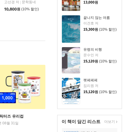
고선경 저
문학동네
|
13,000
원
10,800
원
(10% 할인)
끝나지 않는 여름
이건호 저
15,300
원
(10% 할인)
유령의 비행
문수인 저
15,120
원
(10% 할인)
펫페페페
짐리원 저
15,120
원
(10% 할인)
캐릭터즈 유리컵
이 책이 담긴
리스트
더보기
년 08월 31일