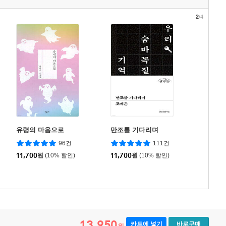
2
/4
유령의 마음으로
만조를 기다리며
96건
111건
11,700
원
(10% 할인)
11,700
원
(10% 할인)
13,950
카트에 넣기
바로구매