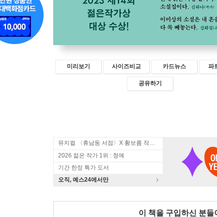
미리보기
사이즈비교
카드뉴스
파
공유하기
뮤지컬 〈휴남동 서점〉X 황보름 작가 북토크
2026 젊은 작가 1위 : 청예
기간 한정 특가 도서
오직, 예스24에서만
이 책을 구입하신 분