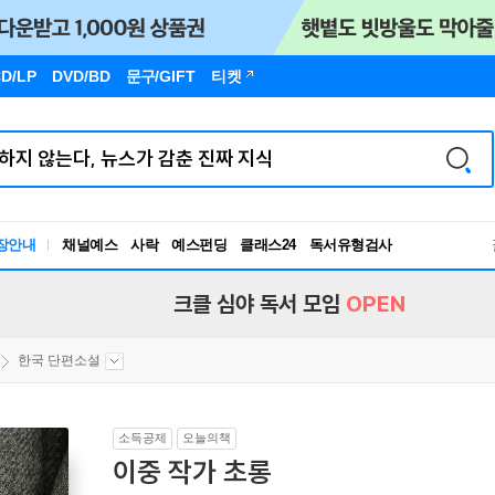
D/LP
DVD/BD
문구
/GIFT
티켓
독서유형검사
장안내
채널예스
사락
예스펀딩
클래스24
RBTI Lab
독서유형검사
크클 심야 독서 모임
OPEN
한국 단편소설
소득공제
오늘의책
이중 작가 초롱