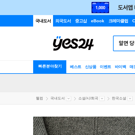
국내도서
외국도서
중고샵
eBook
크레마클럽
C
빠른분야찾기
베스트
신상품
이벤트
바이백
매
웰컴
국내도서
소설/시/희곡
한국소설