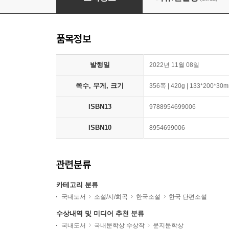
품목정보
발행일
2022년 11월 08일
쪽수, 무게, 크기
356쪽 | 420g | 133*200*30
ISBN13
9788954699006
ISBN10
8954699006
관련분류
카테고리 분류
국내도서
소설/시/희곡
한국소설
한국 단편소설
수상내역 및 미디어 추천 분류
국내도서
국내문학상 수상작
문지문학상