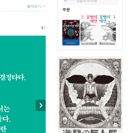
h*******2
님의 리스트
펼쳐보기
주문
1
/7