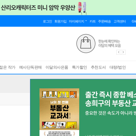
로그인
회원가입
마이페이지
카트
주문/배송
고객센터
Gl
젊은 작가
예사단독판매
이달의사은품
특가할인
추천도서
대량/법인