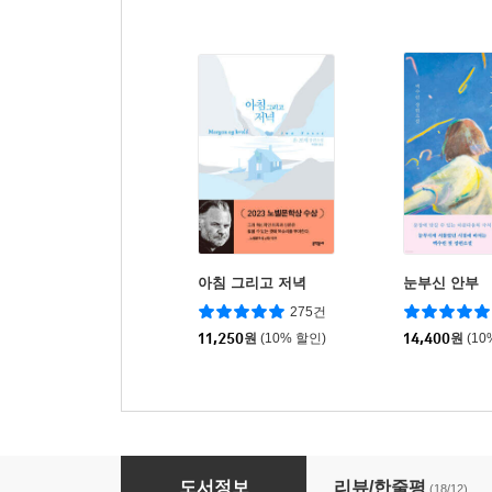
아침 그리고 저녁
눈부신 안부
275건
11,250
원
(10% 할인)
14,400
원
(10
이중 작가 초롱
도서정보
리뷰/한줄평
(18/12)