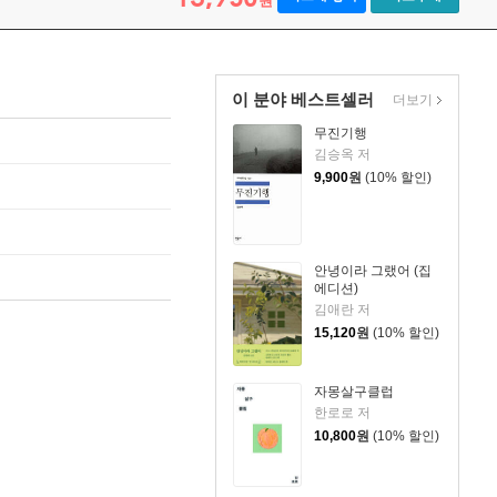
원
이 분야 베스트셀러
더보기
무진기행
김승옥 저
9,900
원
(10% 할인)
안녕이라 그랬어 (집
에디션)
김애란 저
15,120
원
(10% 할인)
자몽살구클럽
한로로 저
10,800
원
(10% 할인)