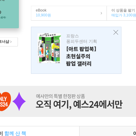
eBook
이 상품을 팔기
10,900원
매입가 3,100
프랑스
퐁피두센터 기획
트너샵
[아트 팝업북]
초현실주의
팝업 갤러리
들이
함께 산 책