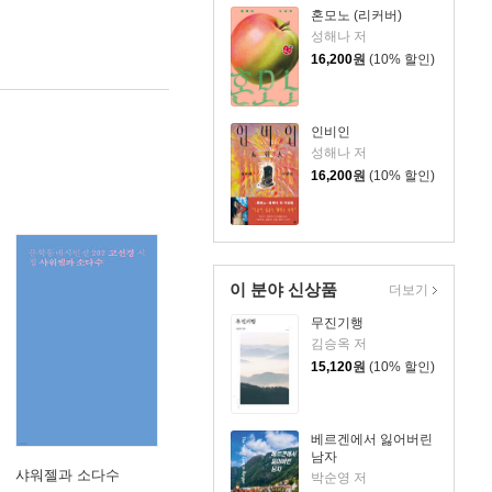
혼모노 (리커버)
성해나 저
16,200
원
(10% 할인)
인비인
성해나 저
16,200
원
(10% 할인)
이 분야 신상품
더보기
무진기행
김승옥 저
15,120
원
(10% 할인)
베르겐에서 잃어버린
남자
샤워젤과 소다수
박순영 저