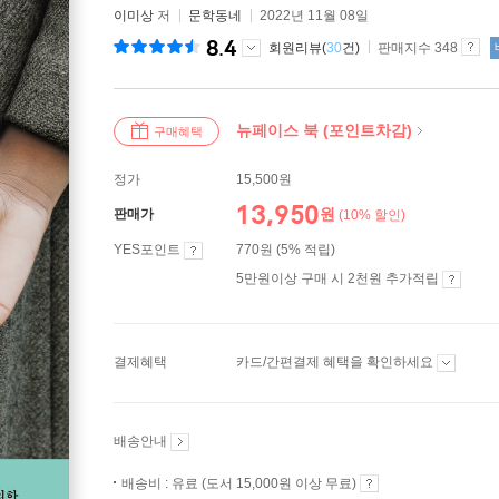
이미상
저
문학동네
2022년 11월 08일
8.4
회원리뷰(
30
건)
판매지수 348
뉴페이스 북 (포인트차감)
구매혜택
정가
15,500원
13,950
원
판매가
(10% 할인)
YES포인트
770원 (5% 적립)
5만원이상 구매 시 2천원 추가적립
결제혜택
카드/간편결제 혜택을 확인하세요
배송안내
배송비 : 유료 (도서 15,000원 이상 무료)