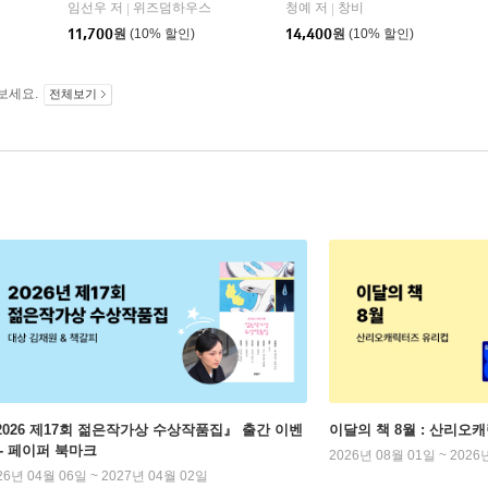
임선우 저
위즈덤하우스
청예 저
창비
|
|
11,700
원
(10% 할인)
14,400
원
(10% 할인)
보세요.
전체보기
2026 제17회 젊은작가상 수상작품집』 출간 이벤
이달의 책 8월 : 산리오
 - 페이퍼 북마크
2026년 08월 01일 ~ 2026
26년 04월 06일 ~ 2027년 04월 02일