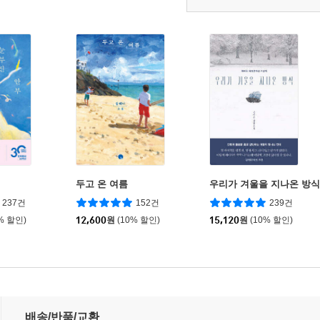
두고 온 여름
우리가 겨울을 지나온 방식
237건
152건
239건
% 할인)
12,600
원
(10% 할인)
15,120
원
(10% 할인)
배송/반품/교환