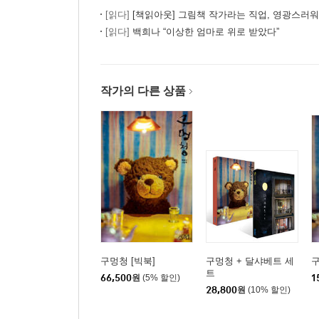
[읽다]
[책읽아웃] 그림책 작가라는 직업, 영광스러워요
[읽다]
백희나 “이상한 엄마로 위로 받았다”
작가의 다른 상품
구멍청 [빅북]
구멍청 + 달샤베트 세
트
66,500
원
(5% 할인)
1
28,800
원
(10% 할인)