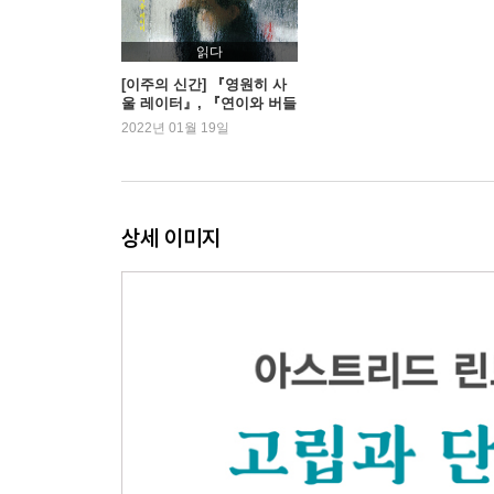
읽다
[이주의 신간] 『영원히 사
울 레이터』, 『연이와 버들
도령』 외
2022년 01월 19일
상세 이미지