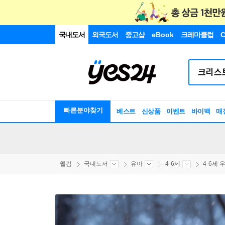
국내도서
외국도서
중고샵
eBook
크레마클럽
C
빠른분야찾기
베스트
신상품
이벤트
바이백
매
웰컴
국내도서
유아
4-6세
4-6세 우