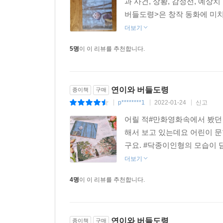
과 사건, 상황, 감정선, 예상
버들도령>은 창작 동화에 미치지
더보기
5명
이 이 리뷰를 추천합니다.
연이와 버들도령
종이책
구매
p********1
2022-01-24
신고
|
|
|
어릴 적#만화영화속에서 봤던
해서 보고 있는데요 어린이 
구요. #닥종이인형의 모습이 
더보기
4명
이 이 리뷰를 추천합니다.
연이와 버들도령
종이책
구매