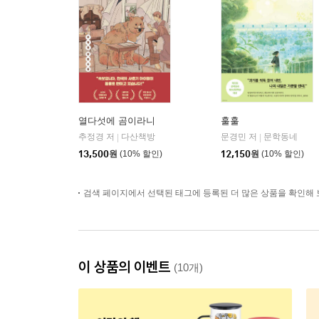
열다섯에 곰이라니
훌훌
추정경 저
다산책방
문경민 저
문학동네
|
|
13,500
원
(10% 할인)
12,150
원
(10% 할인)
검색 페이지에서 선택된 태그에 등록된 더 많은 상품을 확인해 
이 상품의 이벤트
(10개)