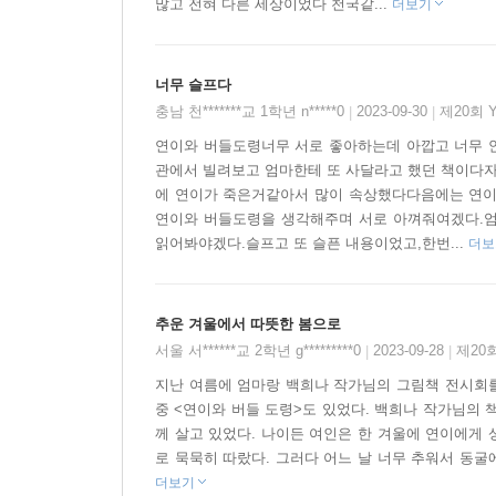
많고 전혀 다른 세상이었다 천국같...
더보기
동굴 장면들은 빛이 은은히 비쳐 나오는 한지의 
라이트박스와 트레이싱지를 활용해 선보였던 기법
너무 슬프다
버들 도령이 사는 동굴은 더없이 아름답고 풍요롭지
충남 천*******교 1학년 n*****0
2023-09-30
제20회 
|
|
연이는 내면의 동굴에서 나와 더 높은 차원을 향
연이와 버들도령너무 서로 좋아하는데 아깝고 너무 
작가가 이 아름답지만 연약한 세계를 딛고 또 어디로
관에서 빌려보고 엄마한테 또 사달라고 했던 책이다
에 연이가 죽은거같아서 많이 속상했다다음에는 연이
연이와 버들도령을 생각해주며 서로 아껴줘여겠다.
읽어봐야겠다.슬프고 또 슬픈 내용이었고,한번...
더보
추운 겨울에서 따뜻한 봄으로
서울 서******교 2학년 g*********0
2023-09-28
제20
|
|
지난 여름에 엄마랑 백희나 작가님의 그림책 전시회를
중 <연이와 버들 도령>도 있었다. 백희나 작가님의 
께 살고 있었다. 나이든 여인은 한 겨울에 연이에게
로 묵묵히 따랐다. 그러다 어느 날 너무 추워서 동굴
더보기