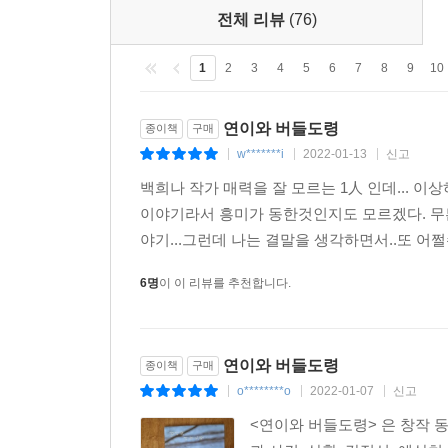
전체 리뷰
(76)
1
2
3
4
5
6
7
8
9
10
연이와 버들도령
종이책
구매
w*******i
2022-01-13
신고
|
|
|
백희나 작가 매력을 잘 모르는 1人 인데... 
이야기라서 흥미가 동한것인지도 모르겠다. 무
야기...그런데 나는 결말을 생각하면서..또 어쩔
6명
이 이 리뷰를 추천합니다.
연이와 버들도령
종이책
구매
o********o
2022-01-07
신고
|
|
|
<연이와 버들도령> 은 창작 