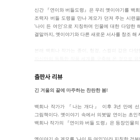
신간 『연이와 버들도령』은 우리 옛이야기를 백희
조력자 버들 도령을 만나 계모가 던져 주는 시련을
'나이 든 여인'으로 지칭하며 인물에 대한 다양한 
결말까지, 옛이야기와 다른 새로운 서사를 창조 해
본래 백희나 작가는 종이, 헝겊, 스컬피 같은 다
자신만의 독특한 작품 세계를 구축해 온 것으로 
작업 기법을 집대성해, 더욱 생생하고 섬세하며 
선물 세트와 같은 최고의 선물이 된 것입니다.
출판사 리뷰
긴 겨울의 끝에 마주하는 찬란한 봄!
한편 『연이와 버들도령』은 독자에 따라 다양한 
어쩌면 백희나 작가가 펜데믹이라는 긴 겨울을 
백희나 작가가 『나는 개다』 이후 3년 만에 
희망의 메시지와 함께 긴 겨울의 끝에 마주할 눈부신
그림책이다. 옛이야기 속에서 의붓딸 연이는 초인
백희나 작가의 『연이와 버들 도령』은 등장인물의
옛이야기 속 계모를 ‘나이 든 여인’이라 지칭한 것부