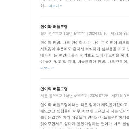
이...
더보기
백희나 작가는 종이, 헝겊, 스컬피(sculpy) 
자신만의 독특한 작품 세계를 구축해 왔다. 『연
연이와 버들도령
작품이다.
경기 현****교 1학년 h******r
2024-08-10
제21회 Y
|
|
연이와 버들 도령, 나이 든 여인은 『팥죽 할머
연이야 안녕. 나도 연이야.너는 나이 든 여인이 해오
시켰잖아.추운데도 혼자서 씩씩하게 심부름을 가고 넌
연이의 얼굴은 닥종이로 만든 탓에 솜털이 보송보송
데 나이 든 여인이 몰래 지켜보고 있다가 도령을 죽여
때로는 머리를 콩 쥐어박고 싶을 만큼 의뭉스러워
야 울지 말고 잘 지내. 버들도령아 안녕. 나도 연이야
잡아내기가 쉽지 않다. 그럼에도 연이와 버들 도령의
더보기
나이 든 여인은 더 말할 것도 없다. 옴팡한 두 눈
면모를 생생하게 드러낸다.
연이와 버들도령
연이와 나이 든 여인이 사는 마을 주변 풍경은 『
서울 동****교 1학년 s******7
2024-07-25
제21회 Y
|
|
눈길을 오가는 장면들은 눈이 오는 날을 기다려 정
연이와 버들도령이라는 책은 엄마가 재밌을거같다고 
둘이 사는 집은 여러 작품에서 보여 주었듯 실제에 
재밌었고 인형들이 너무 예쁘게 느껴졌다 나는 연이의
롭히는걸까엄마가 어렸을때 연이와 버들도령이야기를 만
읽어주면서도 엄마가 울었다엄마는 연이가 너무 불
반면 도령이 사는 동굴은 한지에 한국화 기법으로 그