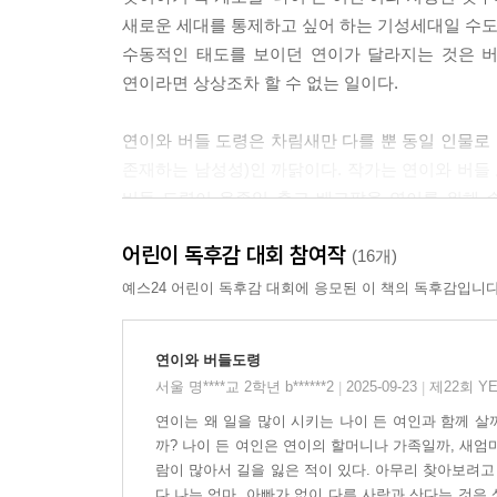
새로운 세대를 통제하고 싶어 하는 기성세대일 수도,
수동적인 태도를 보이던 연이가 달라지는 것은 버
연이라면 상상조차 할 수 없는 일이다.
연이와 버들 도령은 차림새만 다를 뿐 동일 인물로 
존재하는 남성성)인 까닭이다. 작가는 연이와 버들
버들 도령이 온종일 춥고 배고팠을 연이를 위해 
진달래꽃을 피워 내는 마법을 지닌 존재임에도 말이
어린이 독후감 대회 참여작
(16개)
연이라는 미성숙하고 수동적인 여성적 자아는 내
예스24 어린이 독후감 대회에 응모된 이 책의 독후감입니다
넘어서면서 보다 성숙하고 주체적인 자아로 거듭난
누구나 거쳐야 할 자아 통합과 성장의 과정으로 재해
연이와 버들도령
서울 명****교 2학년 b******2
2025-09-23
제22회 Y
|
|
나아가 이 이야기는 펜데믹이라는 긴 겨울을 지나고 
연이는 왜 일을 많이 시키는 나이 든 여인과 함께 살
풍요로운 내면의 동굴이 있으며, 우리는 그 동굴에
까? 나이 든 여인은 연이의 할머니나 가족일까, 새
람이 많아서 길을 잃은 적이 있다. 아무리 찾아보려고
독보적인 3D 일러스트레이션 기법의 집대성
다.나는 엄마, 아빠가 없이 다른 사람과 산다는 것은