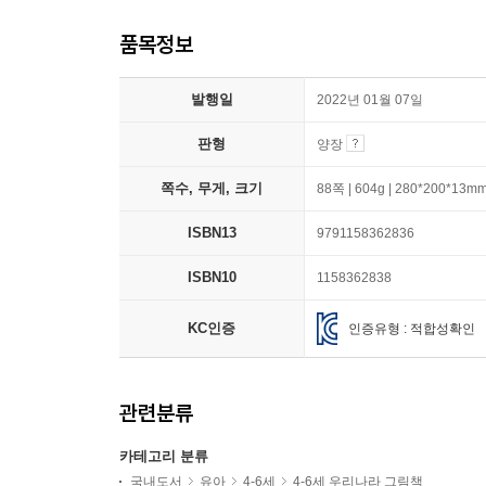
품목정보
발행일
2022년 01월 07일
판형
양장
쪽수, 무게, 크기
88쪽 | 604g | 280*200*13m
ISBN13
9791158362836
ISBN10
1158362838
KC인증
인증유형 : 적합성확인
관련분류
카테고리 분류
국내도서
유아
4-6세
4-6세 우리나라 그림책