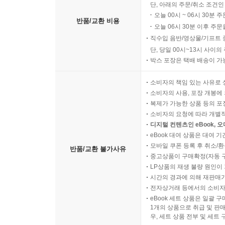
단, 아래의 주문/취소 조건인
오늘 00시 ~ 06시 30분 
반품/교환 비용
오늘 06시 30분 이후 주문
직수입 음반/영상물/기프트 
단, 당일 00시~13시 사이
박스 포장은 택배 배송이 가
소비자의 책임 있는 사유로 
소비자의 사용, 포장 개봉에 
복제가 가능한 상품 등의 포장을 
소비자의 요청에 따라 개별
디지털 컨텐츠인 eBook, 
eBook 대여 상품은 대여 기
모바일 쿠폰 등록 후 취소/환
반품/교환 불가사유
중고상품이 구매확정(자동 
LP상품의 재생 불량 원인이 기
시간의 경과에 의해 재판매가
전자상거래 등에서의 소비자
eBook 세트 상품은 일괄 
1개의 상품으로 취급 및 판매
우, 세트 상품 전부 및 세트