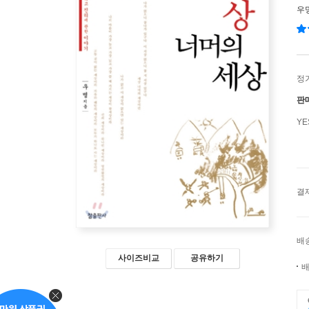
우
정
판
Y
결
배
사이즈비교
공유하기
배