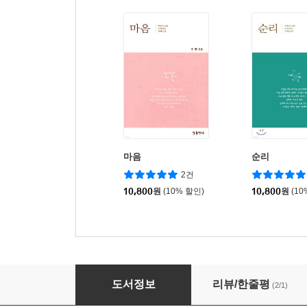
마음
순리
2건
10,800
원
(10% 할인)
10,800
원
(10
세상 너머의 세상
도서정보
리뷰/한줄평
(2/1)