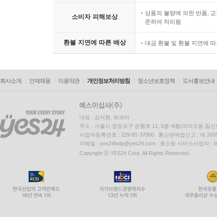
상품의 불량에 의한 반품, 교
소비자 피해보상
준하여 처리됨
환불 지연에 따른 배상
대금 환불 및 환불 지연에 
회사소개
인재채용
이용약관
개인정보처리방침
청소년보호정책
도서홍보안내
대표 : 김석환, 최세라
주소 : 서울시 영등포구 은행로 11, 5층~6층(여의도동,일신
사업자등록번호 : 229-81-37000 통신판매업신고 : 제 200
이메일 : yes24help@yes24.com 호스팅 서비스사업자 :
Copyright ⓒ YES24 Corp. All Rights Reserved.