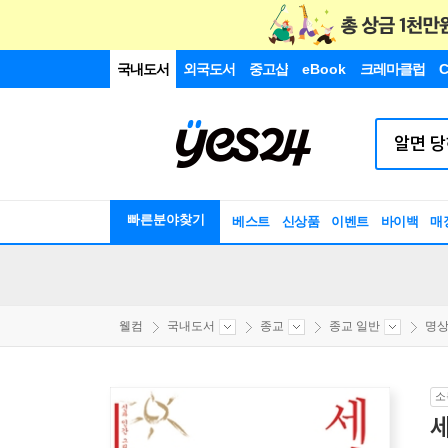
국내도서
외국도서
중고샵
eBook
크레마클럽
C
빠른분야찾기
베스트
신상품
이벤트
바이백
매
웰컴
국내도서
종교
종교 일반
명
소