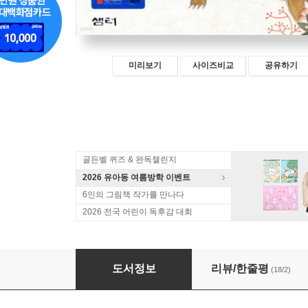
미리보기
사이즈비교
공유하기
골든벨 퀴즈 & 완독챌린지
2026 유아동 여름방학 이벤트
6인의 그림책 작가를 만나다
2026 전국 어린이 독후감 대회
꿈꾸는 수렵도
도서정보
리뷰/한줄평
(18/2)