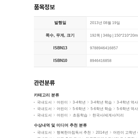
품목정보
발행일
2013년 08월 19일
쪽수, 무게, 크기
192쪽 | 348g | 150*210*20
ISBN13
9788946416857
ISBN10
8946416858
관련분류
카테고리 분류
국내도서
어린이
3-4학년
3-4학년 학습
3-4학년 역
국내도서
어린이
5-6학년
5-6학년 학습
5-6학년 역
국내도서
어린이
초등학습
한국사/세계사/지리
수상내역 및 미디어 추천 분류
국내도서
행복한아침독서 추천
2014년
어린이 고학년