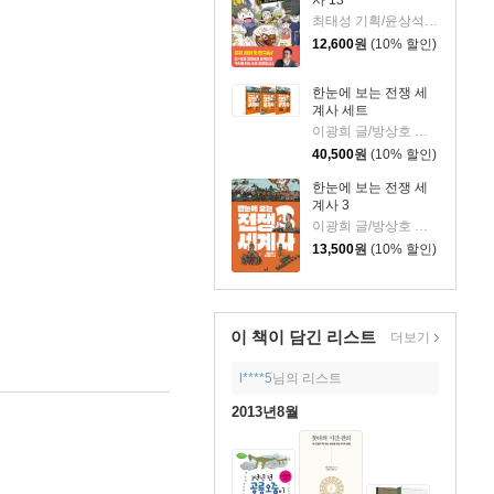
최태성 기획/윤상석 글/이태영 그림
12,600
원
(10% 할인)
한눈에 보는 전쟁 세
계사 세트
이광희 글/방상호 그림
40,500
원
(10% 할인)
한눈에 보는 전쟁 세
계사 3
이광희 글/방상호 그림
13,500
원
(10% 할인)
이 책이 담긴
리스트
더보기
l****5
님의 리스트
2013년8월