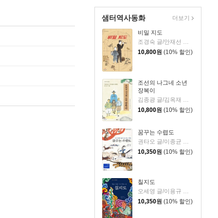
샘터역사동화
더보기
비밀 지도
조경숙 글/안재선 그림/이지수 감수
10,800
원
(10% 할인)
조선의 나그네 소년
장복이
김종광 글/김옥재 그림
10,800
원
(10% 할인)
꿈꾸는 수렵도
권타오 글/이종균 그림
10,350
원
(10% 할인)
칠지도
오세영 글/이용규 그림
10,350
원
(10% 할인)