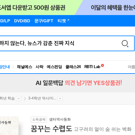
D/LP
DVD/BD
문구
/GIFT
티켓
독서유형검사
장안내
채널예스
사락
예스펀딩
클래스24
RBTI Lab
여
독서유형검사
AI 일문백답
의견 남기면 YES상품권!
4학년 학습
3-4학년 역사/지...
샘터역사동화
소득공제
꿈꾸는 수렵도
고구려의 얼이 숨 쉬는 벽화