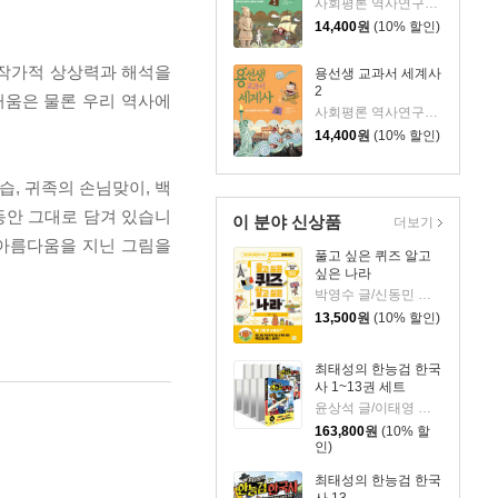
사회평론 역사연구소 글/뭉선생,이우일 그림/전국초등사회교과모임 감수
14,400
원
(10% 할인)
 작가적 상상력과 해석을
용선생 교과서 세계사
2
거움은 물론 우리 역사에
사회평론 역사연구소 글/뭉선생,이우일 그림/전국초등사회교과모임 감수
14,400
원
(10% 할인)
습, 귀족의 손님맞이, 백
동안 그대로 담겨 있습니
이 분야 신상품
더보기
 아름다움을 지닌 그림을
풀고 싶은 퀴즈 알고
싶은 나라
박영수 글/신동민 그림
13,500
원
(10% 할인)
최태성의 한능검 한국
사 1~13권 세트
윤상석 글/이태영 그림
163,800
원
(10% 할
인)
최태성의 한능검 한국
사 13