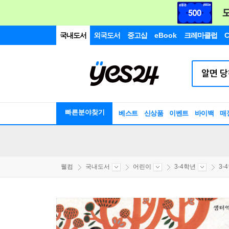
국내도서
외국도서
중고샵
eBook
크레마클럽
C
빠른분야찾기
베스트
신상품
이벤트
바이백
매
웰컴
국내도서
어린이
3-4학년
3-