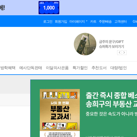
로그인
회원가입
마이페이지
카트
주문/배송
고객센터
Gl
름방학혜택
예사단독판매
이달의사은품
특가할인
추천도서
대량/법인