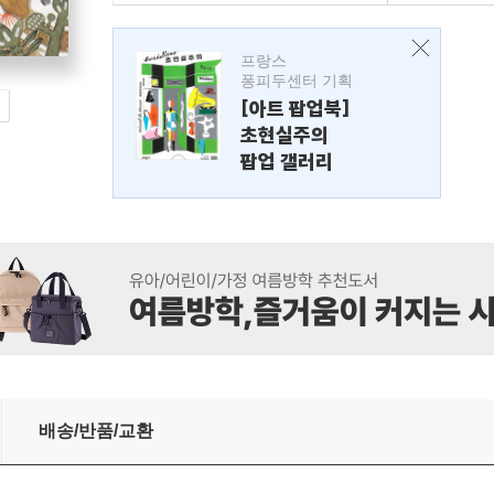
프랑스
퐁피두센터 기획
[아트 팝업북]
초현실주의
팝업 갤러리
배송/반품/교환