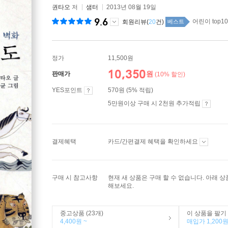
권타오
저
샘터
2013년 08월 19일
9.6
어린이 top10
회원리뷰(
20
건)
베스트
정가
11,500원
10,350
원
판매가
(10% 할인)
YES포인트
570원 (5% 적립)
5만원이상 구매 시 2천원 추가적립
결제혜택
카드/간편결제 혜택을 확인하세요
구매 시 참고사항
현재 새 상품은 구매 할 수 없습니다. 아래 
해보세요.
중고상품 (23개)
이 상품을 팔기
4,400원 ~
매입가 1,200