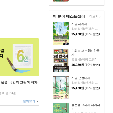
이 분야 베스트셀러
더보기
지금 세계사 1
최태성 글/류경은 그림
15,120
원
(10% 할인)
만화로 보는 5분 한국
사
유요 글/미정 그림/신병주 감수
16,920
원
(10% 할인)
지금 근현대사
 물결 : 6인의 그림책 작가
최태성 글/신진호 그림
15,120
원
(10% 할인)
년 08월 23일
펼쳐보기
용선생 교과서 세계사
1