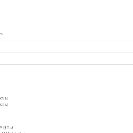
mm
사/지리
사/지리
 추천도서