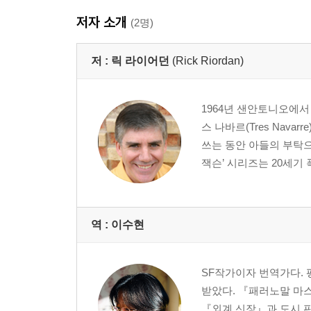
저자 소개
(2명)
저 :
릭 라이어던
(Rick Riordan)
1964년 샌안토니오에
스 나바르(Tres Nav
쓰는 동안 아들의 부탁으로 『
잭슨’ 시리즈는 20세기 
역 :
이수현
SF작가이자 번역가다.
받았다. 『패러노말 마
『외계 신장』과 도시 