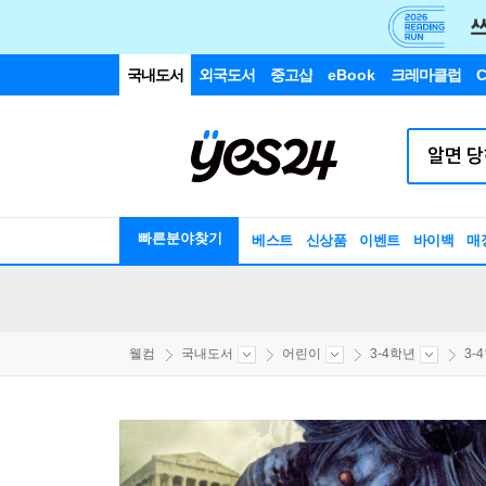
국내도서
외국도서
중고샵
eBook
크레마클럽
C
빠른분야찾기
베스트
신상품
이벤트
바이백
매
웰컴
국내도서
어린이
3-4학년
3-