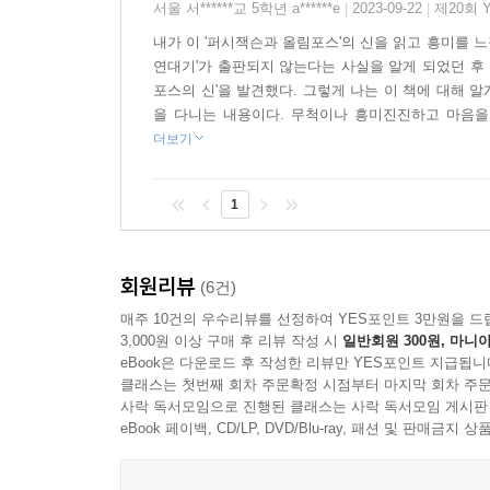
서울 서******교 5학년 a******e
2023-09-22
제20회 
|
|
벌이는 엄청난 전쟁과 음모에 휘말리면서 벌이는 
신화와는 전혀 다르게 그려지는 시·공간적 배경과
내가 이 '퍼시잭슨과 올림포스'의 신을 읽고 흥미를 느
연대기'가 출판되지 않는다는 사실을 알게 되었던 후 
손에서 책을 떼려야 뗄 수 없게 만드는 마력이 있습
포스의 신'을 발견했다. 그렇게 나는 이 책에 대해 알
을 다니는 내용이다. 무척이나 흥미진진하고 마음을 
더보기
1
회원리뷰
(6건)
매주 10건의 우수리뷰를 선정하여 YES포인트 3만원을 드
3,000원 이상 구매 후 리뷰 작성 시
일반회원 300원, 마니아
eBook은 다운로드 후 작성한 리뷰만 YES포인트 지급됩니
클래스는 첫번째 회차 주문확정 시점부터 마지막 회차 주문
사락 독서모임으로 진행된 클래스는 사락 독서모임 게시판
eBook 페이백, CD/LP, DVD/Blu-ray, 패션 및 판매금