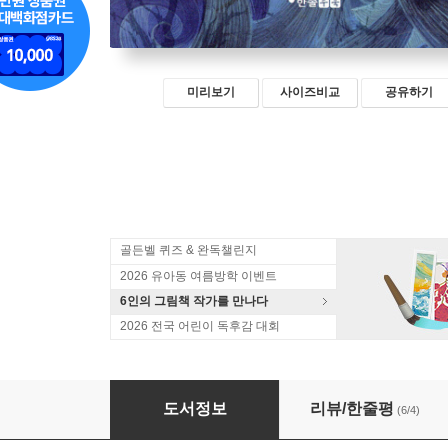
미리보기
사이즈비교
공유하기
골든벨 퀴즈 & 완독챌린지
2026 유아동 여름방학 이벤트
6인의 그림책 작가를 만나다
2026 전국 어린이 독후감 대회
퍼시 잭슨과 올림포스의 신 1
도서정보
리뷰/한줄평
(6/4)