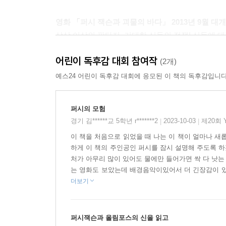
영화 「퍼시 잭슨과 괴물의 바다」 2013년 9월 대개
상상 이상의 판타지, 거대한 신들의 전쟁! 신들에 
판타지의 교본이라 불리며 많은 사랑을 받았던 「퍼
어린이 독후감 대회 참여작
개봉합니다. 더욱 강력해진 스토리와 스펙터클한 
(2개)
예스24 어린이 독후감 대회에 응모된 이 책의 독후감입니다
반신반인 소년 퍼시 잭슨!
주인공 퍼시 잭슨은 올림포스 신과 인간 사이에 난
퍼시의 모험
고대 그리스 신화의 많은 영웅들이 신과 인간 사이
경기 김******교 5학년 r*******2
2023-10-03
제20회 
|
|
신화 속의 영웅 페스세우스는 제우스의 아들이지만,
이 책을 처음으로 읽었을 때 나는 이 책이 얼마나 새롭
정도면 대략 짐작을 할 수 있겠지만, 이 시리즈는 
하게 이 책의 주인공인 퍼시를 잠시 설명해 주도록 하
세계 곳곳에 있다는 상상을 바탕으로 합니다. 게
처가 아무리 많이 있어도 물에만 들어가면 싹 다 낫는
사이에서 영웅적인 모험을 펼칩니다.
는 영화도 보았는데 배경음악이있어서 더 긴장감이 있었
더보기
그리스 신화를 현대적으로 구성한 놀랄 만한 스펙타
우리의 주인공 퍼시 잭슨도 신과 인간 사이에서 때
퍼시잭슨과 올림포스의 신을 읽고
잭슨과 올림포스의 신’ 시리즈는 바로 반쪽 피 퍼