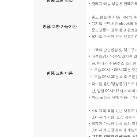
반품/교환 방법
판매자 배송 상품은 판매자와
출고 완료 후 10일 이내의 
디지털 콘텐츠인 eBook의 
반품/교환 가능기간
중고상품의 경우 출고 완료일
모바일 쿠폰의 경우 유효기간(
고객의 단순변심 및 착오구
직수입양서/직수입일서중 일
단, 아래의 주문/취소 조건인
오늘 00시 ~ 06시 30분 
반품/교환 비용
오늘 06시 30분 이후 주문
직수입 음반/영상물/기프트 
단, 당일 00시~13시 사이
박스 포장은 택배 배송이 가
소비자의 책임 있는 사유로 
소비자의 사용, 포장 개봉에 
복제가 가능한 상품 등의 포장을 
소비자의 요청에 따라 개별
디지털 컨텐츠인 eBook, 