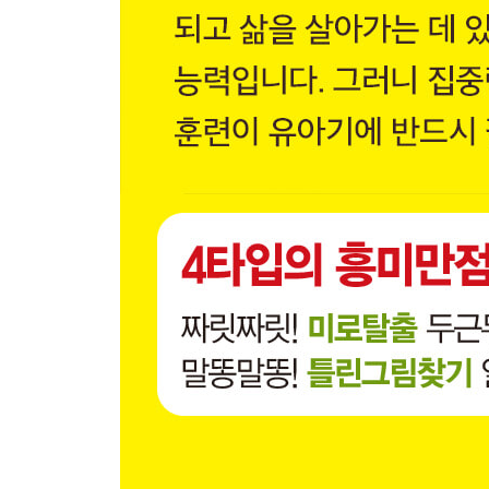
전통 문화재에서 틀린그림찾기
· 팔만대장경
· 자격루
· 측우기
· 성덕대왕신종
· 신기전
· 고려청자
· 판소리
· 단원풍속도첩
· 전통 문화재 소개
· 매직아이 2
수수께끼 중급편 난센스 수수께끼
역사를 빛낸 위인들로 숨은그림찾기
· 주몽
· 김유신