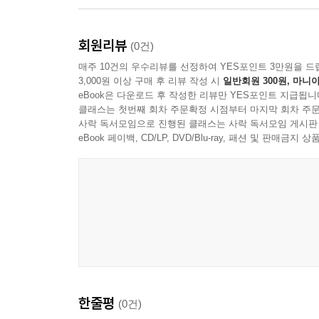
한편 [미로 대탈출]에 수록된 퍼즐들은 뒤로 갈
회원리뷰
배려한 후 중반부터는 난이도를 올려 보다 많은
(0건)
진행되는 최고난이도의 ‘멀고 먼 미로’는 아이들의 
매주 10건의 우수리뷰를 선정하여 YES포인트 3만원을 드
3,000원 이상 구매 후 리뷰 작성 시
일반회원 300원, 마니아
eBook은 다운로드 후 작성한 리뷰만 YES포인트 지급됩니
그리고 무엇보다 이 책의 가장 큰 장점은 ‘미로 찾기’
클래스는 첫번째 회차 주문확정 시점부터 마지막 회차 주문
접근하고 즐길 수 있는 게임이라는 것입니다. 가
사락 독서모임으로 진행된 클래스는 사락 독서모임 게시판
절로 배양될 것입니다.
eBook 페이백, CD/LP, DVD/Blu-ray, 패션 및 판매금
1권 매일매일 두뇌 트레이닝 [미로 대탈출 77
활성화됩니다. 자, 눈을 크게 뜨고 찾아보자고요~
있을지 내기해 볼까요? 처음엔 잘 되지 않을지도 
인지력이 높아져서 금세 찾아낼 수 있어요.
2권 [미로 대탈출 2 한국사 편]은 독특한 그림체에 
다채로운 구성과 난도 높은 미로로 많은 사랑을 받
한줄평
(0건)
한국의 문화유산과 유적지, 위인, 전래동화 등을 소