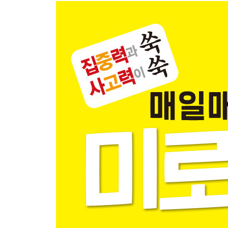
생일 케이크 틀린 그림 찾기
꼬마 천하장사 틀린 그림 찾기
서커스 틀린 그림 찾기
수수께끼 중급 편 넌센스 수수께끼
두근두근 숨은그림찾기
와글와글 닌자 숨은그림찾기
정글 숨은그림찾기
즐거운 여름축제 숨은그림찾기
해수욕장 숨은그림찾기
유령의 집 숨은그림찾기
교통수단 숨은그림찾기
축구장 숨은그림찾기
요정들의 숨바꼭질 숨은그림찾기
수수께끼 고급편 난센스 수수께끼
재미있는 숨은그림찾기