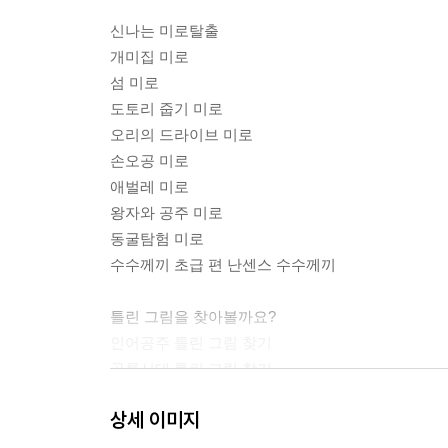
신나는 미로탈출
개미집 미로
섬 미로
도토리 줍기 미로
오리의 드라이브 미로
손오공 미로
애벌레 미로
왕자와 공주 미로
동굴탐험 미로
수수께끼 초급 편 난센스 수수께끼
틀린 그림을 찾아볼까요?
인어공주 틀린 그림 찾기
공룡시대 틀린 그림 찾기
우주여행 틀린 그림 찾기
상세 이미지
비 내리는 개울 틀린 그림 찾기
괴물 틀린 그림 찾기