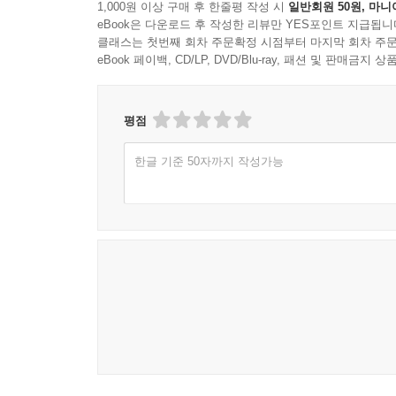
1,000원 이상 구매 후 한줄평 작성 시
일반회원 50원, 마니
eBook은 다운로드 후 작성한 리뷰만 YES포인트 지급됩니
창덕궁, 석굴암, 불국사 등의 문화유적지에서 미로를
클래스는 첫번째 회차 주문확정 시점부터 마지막 회차 주문
이순신 등의 활약상을 보며 숨은 그림을 찾을 수 있
eBook 페이백, CD/LP, DVD/Blu-ray, 패션 및 판매금
고난이도의 미로 퍼즐이 아이들의 승부욕을 자극합
정보 페이지를 추가, [미로 대탈출 2 한국사 편]은
평점
3권 [미로 대탈출 3 세계 요괴 대백과 편] 은 
한글 기준 50자까지 작성가능
각국의 요괴들을 다뤄 아이들이 더욱 흥미를 느끼며
요괴를 다뤘다고 해서 잔인하고 혐오스럽지는 않습
캐릭터입니다. 이 요괴들이 공포감을 조성하며 머
족보가 있는(늑대인간, 외다리귀신, 도깨비, 늑대인간
미로대탈출 시리즈로 여행을 마치고 나면, 아마 척