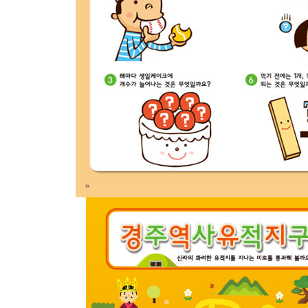
· 도깨비
· 세이렌
· 어떤 요괴들이 있나요?
· 매직아이 1
수수께끼 초급편 난센스 수수께끼
무시무시한 괴물 틀린그림찾기
· 외다리귀신
· 골렘
· 설녀
· 용
· 달걀귀신
· 듀라한
· 서큐버스
· 처녀귀신
· 어떤 요괴들이 있나요?
· 매직아이 2