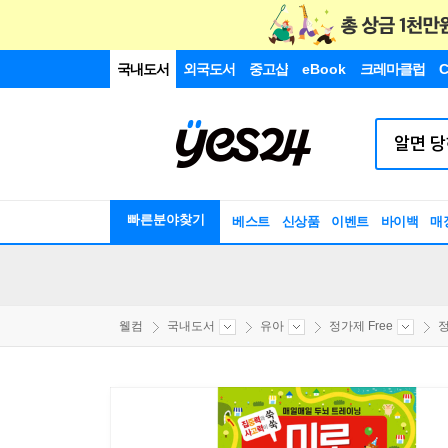
국내도서
외국도서
중고샵
eBook
크레마클럽
C
빠른분야찾기
베스트
신상품
이벤트
바이백
매
웰컴
국내도서
유아
정가제 Free
정