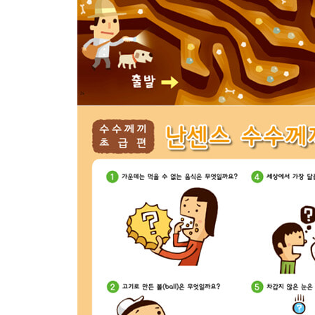
· 선녀와 나무꾼
· 한국의 이야기 소개
· 매직아이 4
수수께끼 특별편 난센스 수수께끼
정 답
3권 세계 요괴 대백과편
무서운 요괴로부터 미로탈출
· 좀비
· 구미호
· 로쿠로쿠비
· 흡혈귀
· 프랑켄슈타인
· 메두사