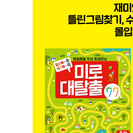
같은 모양의 물고기는 어디 있나요?
포치의 살림살이
쌍둥이는 어디에 있나요?
떨어진 선물 숨은 그림 찾기
수수께끼 특별편 난센스 수수께끼
미로탈출, 틀린 그림 찾기, 숨은 그림 찾기의 달인이
꽃밭 미로
우주탐험 미로
이상한 동물원 틀린 그림 찾기
멋진 성 틀린 그림 찾기
펭귄나라 틀린 그림 찾기
점심시간 숨은 그림 찾기
로봇공장 숨은 그림 찾기
창문 숨은 그림 찾기
해적의 멀고 먼 미로
유령의 멀고 먼 미로