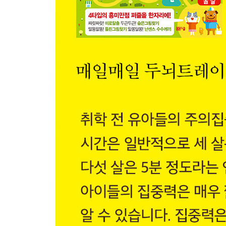
정 답
2권 한국사편
문화유산에서 미로탈출
· 창덕궁
· 석굴암
· 수원화성
· 불국사
· 해인사 장경판전
· 종묘
· 경주역사유적지구
· 고인돌 유적
· 문화유산 소개
· 매직아이 1
수수께끼 초급편 난센스 수수께끼