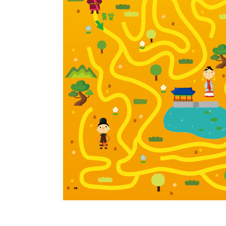
수수께끼 중급편 난센스 수수께끼
오싹한 공포 속에서 숨은그림찾기
· 저승사자
· 만드라고라
· 재버워키
· 설인
· 미라
· 강시
· 갓파
· 아귀
· 어떤 요괴들이 있나요?
· 매직아이 3
수수께끼 고급편 난센스 수수께끼
신비한 신화 속에서 미로찾기 달인
· 늑대인간