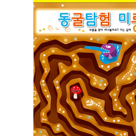
· 을지문덕
· 광개토대왕
· 세종대왕
· 이순신
· 한석봉
· 김정호
· 위인들 소개
· 매직아이 3
수수께끼 고급편 난센스 수수께끼
이야기 속에서 미로탈출
· 별주부전
· 해님달님
· 혹부리영감
· 금도끼와 은도끼
· 흥부와 놀부
· 춘향전
· 콩쥐 팥쥐