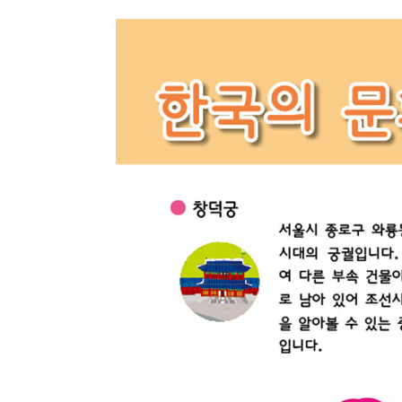
· 미노타우르스
· 사이클롭스
· 야마타노오로치
· 켈베로스
· 우마왕
· 스핑크스
· 크라켄
· 어떤 요괴들이 있나요?
· 매직아이 4
수수께끼 특별편 난센스 수수께끼
정 답