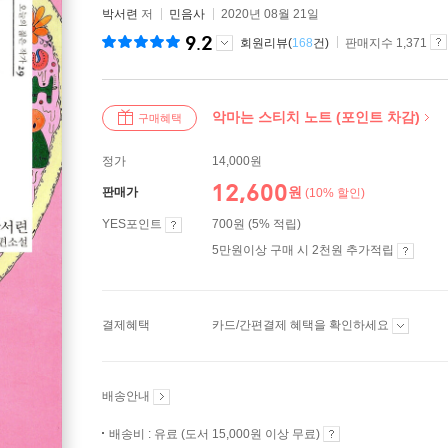
박서련
저
민음사
2020년 08월 21일
9.2
회원리뷰(
168
건)
판매지수 1,371
악마는 스티치 노트 (포인트 차감)
구매혜택
정가
14,000원
12,600
원
판매가
(10% 할인)
YES포인트
700원 (5% 적립)
5만원이상 구매 시 2천원 추가적립
결제혜택
카드/간편결제 혜택을 확인하세요
배송안내
배송비 : 유료 (도서 15,000원 이상 무료)