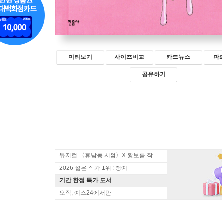
미리보기
사이즈비교
카드뉴스
파
공유하기
뮤지컬 〈휴남동 서점〉X 황보름 작가 북토크
2026 젊은 작가 1위 : 청예
기간 한정 특가 도서
오직, 예스24에서만