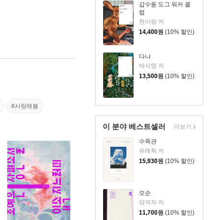
갑수동 도그 워커 클
럽
현이랑 저
14,400
원
(10% 할인)
다나
박서영 저
13,500
원
(10% 할인)
#사랑해봄
이 분야 베스트셀러
더보기
수족관
유래혁 저
15,930
원
(10% 할인)
모순
양귀자 저
11,700
원
(10% 할인)