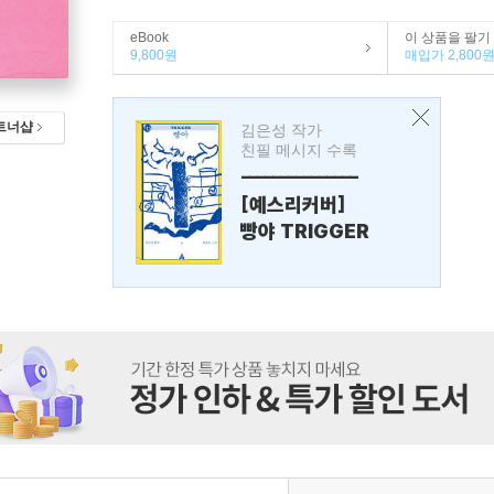
eBook
이 상품을 팔기
9,800원
매입가 2,800
트너샵
김은성 작가
친필 메시지 수록
---------------
[예스리커버]
빵야 TRIGGER