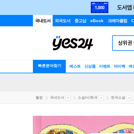
국내도서
외국도서
중고샵
eBook
크레마클럽
C
빠른분야찾기
베스트
신상품
이벤트
바이백
매
웰컴
국내도서
소설/시/희곡
한국소설