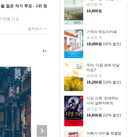
배진희 저
될 젊은 작가 투표 - 1위 청
10,800
원
년 08월 21일
펼쳐보기
기적의 하도리카페
조세핀 저
18,000
원
(10% 할인)
1
/6
우리, 다음 생에 만날
까요?
박영해 저
16,200
원
(10% 할인)
다잉 스완, 친애하는
나의 살해자에게
송대길 저
16,650
원
(10% 할인)
아빠가 아이돌 팬클럽