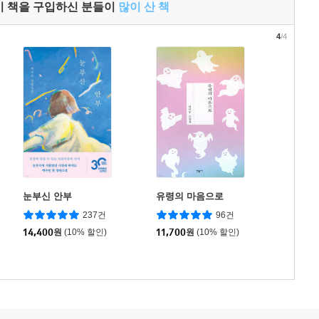
이 책을 구입하신 분들이
많이 산 책
4
/4
눈부신 안부
유령의 마음으로
237건
96건
14,400
원
(10% 할인)
11,700
원
(10% 할인)