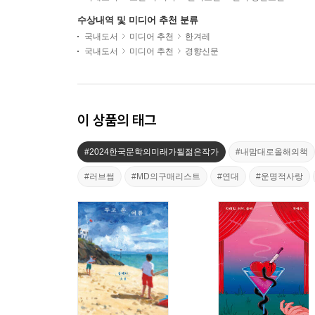
수상내역 및 미디어 추천 분류
국내도서
미디어 추천
한겨레
국내도서
미디어 추천
경향신문
이 상품의 태그
#2024한국문학의미래가될젊은작가
#내맘대로올해의책
#러브썸
#MD의구매리스트
#연대
#운명적사랑