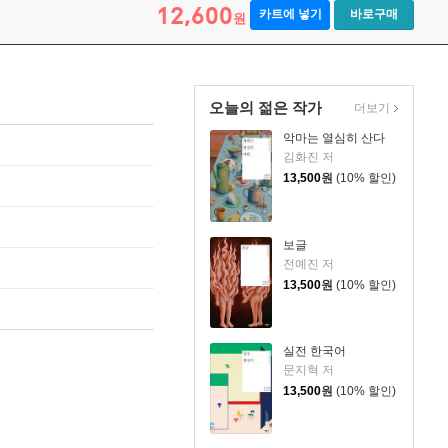
12,600
카트에 넣기
바로구매
원
오늘의 젊은 작가
더보기
악마는 열심히 산다
김화진 저
13,500
원
(10% 할인)
보글
전예진 저
13,500
원
(10% 할인)
실전 한국어
문지혁 저
13,500
원
(10% 할인)