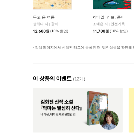
두고 온 여름
칵테일, 러브, 좀비
성해나 저
창비
조예은 저
안전가옥
|
|
12,600
원
(10% 할인)
11,700
원
(10% 할인)
검색 페이지에서 선택된 태그에 등록된 더 많은 상품을 확인해 
이 상품의 이벤트
(12개)