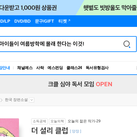
D/LP
DVD/BD
문구
/GIFT
티켓
독서유형검사
장안내
채널예스
사락
예스펀딩
클래스24
RBTI Lab
독서유형검사
크클 심야 독서 모임
OPEN
한국 장편소설
오늘의 젊은 작가-29
소득공제
오늘의책
더 셜리 클럽
[ 양장 ]