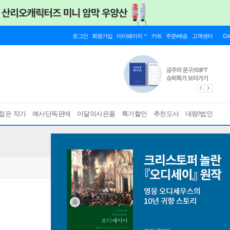
로그인
회원가입
마이페이지
카트
주문/배송
고객센터
Gl
젊은 작가
예사단독판매
이달의사은품
특가할인
추천도서
대량/법인