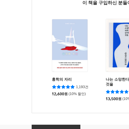
이 책을 구입하신 분
홍학의 자리
나는 소망한다
것을
1,193건
12,600
원
(10% 할인)
13,500
원
(10