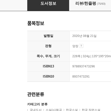
더 셜리 클럽
도서정보
리뷰/한줄평
(75/93)
품목정보
발행일
2020년 08월 21일
판형
양장
쪽수, 무게, 크기
228쪽 | 324g | 135*195*20
ISBN13
9788937473296
ISBN10
8937473291
관련분류
카테고리 분류
국내도서
소설/시/희곡
한국소설
한국 장편소설