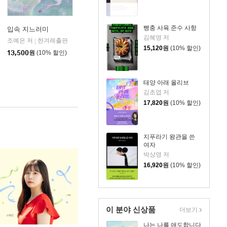
빵충 사육 준수 사항
입속 지느러미
김혜영 저
조예은 저
한겨레출판
|
15,120
원
(10% 할인)
13,500
원
(10% 할인)
태양 아래 올리브
김초엽 저
17,820
원
(10% 할인)
지푸라기 왕관을 쓴
여자
박상영 저
16,920
원
(10% 할인)
이 분야 신상품
더보기
나는 나를 애도합니다