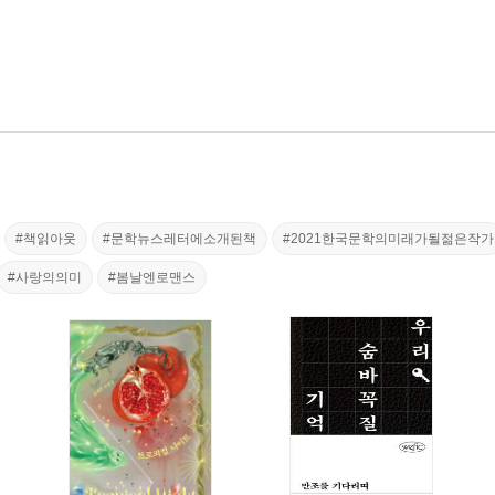
#책읽아웃
#문학뉴스레터에소개된책
#2021한국문학의미래가될젊은작가
#사랑의의미
#봄날엔로맨스