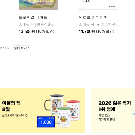
트로피컬 나이트
만조를 기다리며
조예은 저
한겨레출판
조예은 저
위즈덤하우스
|
|
13,500
원
(10% 할인)
11,700
원
(10% 할인)
보세요.
전체보기