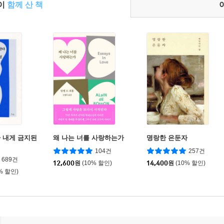
들이
함께 산 책
 내게 금지된
왜 나는 너를 사랑하는가
명랑한 은둔자
104건
257건
689건
12,600
원
(10% 할인)
14,400
원
(10% 할인)
% 할인)