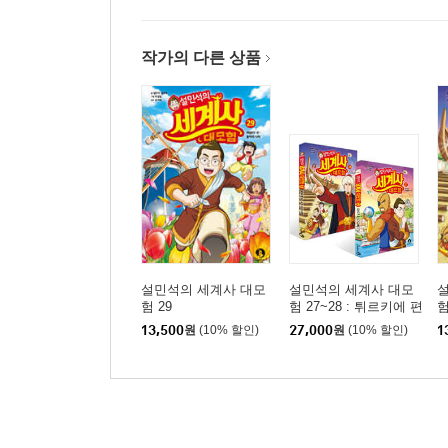
작가의 다른 상품
설민석의 세계사 대모
설민석의 세계사 대모
험 29
험 27~28 : 튀르키에 편
험
세트
13,500
원
(10% 할인)
27,000
원
(10% 할인)
1