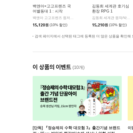
백앤아×고고프렌즈 국
김동희 세계관 호기심
어별동대 1 : 시작
환장 RPG 1
백앤아 고고프렌즈 원저/한바리 글/정수영 그림/김선 감수
백앤
김동희 세계관 원작/박종은 글/이정태 그림
|
15,120
원
(10% 할인)
15,210
원
(10% 할인)
검색 페이지에서 선택된 태그에 등록된 더 많은 상품을 확인해 
이 상품의 이벤트
(10개)
[단독] 『정승제의 수학 대모험 3』출간기념 브랜드
이