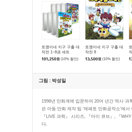
토깽이네 지구 구출 대
토깽이네 지구 구출 대
토
작전 1~8권 세트
작전 8
작
101,250
원
(10% 할인)
13,500
원
(10% 할인)
1
그림 :
박성일
1998년 만화계에 입문하여 20여 년간 역사·
은 아동 만화 제작 팀 ‘제페토 만화공작소’에
『LIVE 과학』 시리즈, 『마이 큐브』, 『W
다.