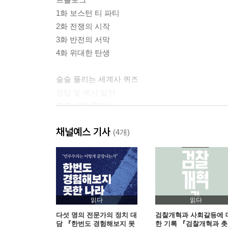
1화 보스턴 티 파티
2화 전쟁의 시작
3화 반전의 서막
4화 위대한 탄생
술술 풀리는 세계사 퀴즈
정답 및 예시 답안
같은 시대 우리는
채널예스 기사
(4개)
읽다
읽다
다섯 명의 전문가의 정치 대
검찰개혁과 사회갈등에 
담 『한번도 경험해보지 못
한 기록 『검찰개혁과 