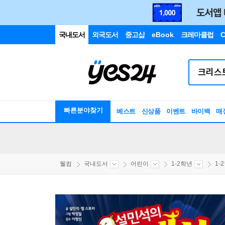
국내도서
외국도서
중고샵
eBook
크레마클럽
C
빠른분야찾기
베스트
신상품
이벤트
바이백
매
웰컴
국내도서
어린이
1-2학년
1-