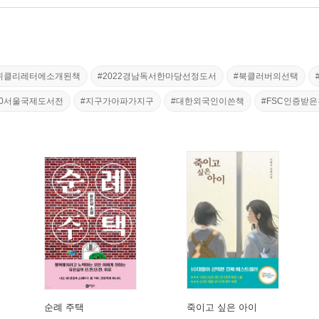
위클리레터에소개된책
#2022경남독서한마당선정도서
#북클러버의선택
20서울국제도서전
#지구가아파가지구
#대한외국인이쓴책
#FSC인증받
순례 주택
죽이고 싶은 아이