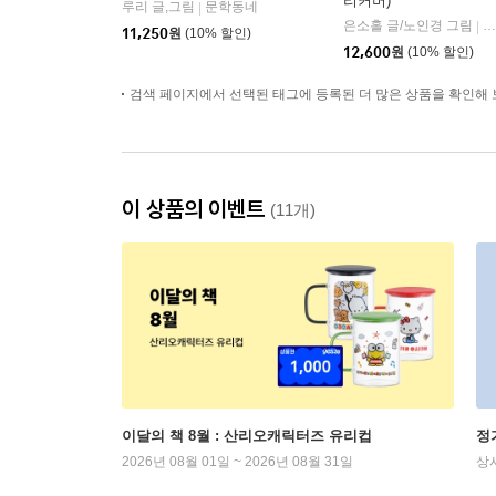
리커버)
루리 글,그림
문학동네
|
은소홀 글/노인경 그림
문
|
11,250
원
(10% 할인)
12,600
원
(10% 할인)
검색 페이지에서 선택된 태그에 등록된 더 많은 상품을 확인해 
이 상품의 이벤트
(11개)
이달의 책 8월 : 산리오캐릭터즈 유리컵
정
2026년 08월 01일 ~ 2026년 08월 31일
상