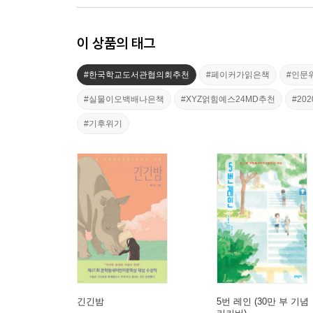
이 상품의 태그
#한국학교도서관협의회추천
#페이커가읽은책
#인문
#실물이오백배나은책
#XYZ얽힘예스24MD추천
#20
#기후위기
긴긴밤
5번 레인 (30만 부 기념