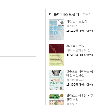
이 분야 베스트셀러
더보기
착한 소비는 없다
최원형 저
15,120
원
(10% 할인)
세계 끝의 버섯
애나 로웬하웁트 칭 저/노고운 역
31,500
원
(10% 할인)
질문으로 시작하는 생
태 감수성 수업
최원형 글,그림
15,300
원
(10% 할인)
달력으로 배우는 지구
환경 수업
최원형 저