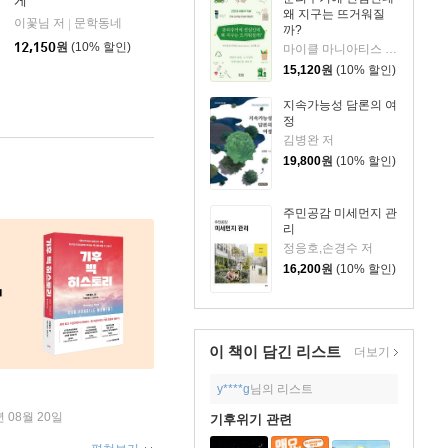
게
왜 지구는 뜨거워질
이꽃님 저
문학동네
|
까?
12,150
원
(10% 할인)
마이클 마니아티스 저/김지혜 역
15,120
원
(10% 할인)
지속가능성 담론의 여
정
김병완 저
19,800
원
(10% 할인)
주민공감 미세먼지 관
리
정응호,손경수 저
16,200
원
(10% 할인)
이 책이 담긴
리스트
더보기
y****g
님의 리스트
년 08월 20일
기후위기 관련