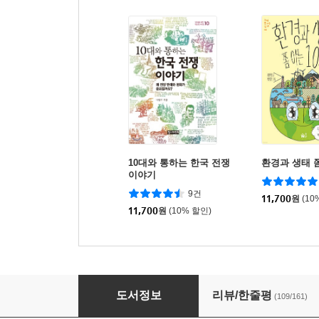
10대와 통하는 한국 전쟁
환경과 생태 쫌
이야기
9건
11,700
원
(10
11,700
원
(10% 할인)
두 번째 지구는 없다
도서정보
리뷰/한줄평
(109/161)