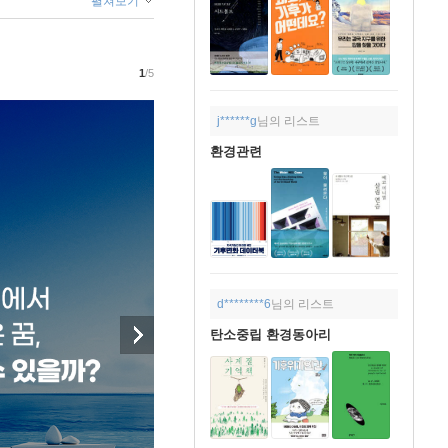
펼쳐보기
1
/5
j******g
님의 리스트
환경관련
d********6
님의 리스트
탄소중립 환경동아리