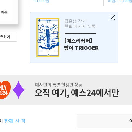
11,900원
매입가 1,700
김은성 작가
친필 메시지 수록
---------------
유하기
[예스리커버]
빵야 TRIGGER
들이
함께 산 책