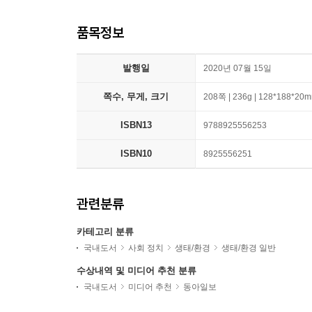
품목정보
발행일
2020년 07월 15일
쪽수, 무게, 크기
208쪽 | 236g | 128*188*20
ISBN13
9788925556253
ISBN10
8925556251
관련분류
카테고리 분류
국내도서
사회 정치
생태/환경
생태/환경 일반
수상내역 및 미디어 추천 분류
국내도서
미디어 추천
동아일보