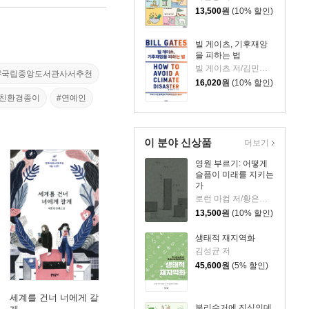
13,500
원
(10% 할인)
빌 게이츠, 기후재앙
을 피하는 법
빌 게이츠 저/김민주,이엽 공역
#국립중앙도서관사서추천
16,020
원
(10% 할인)
은친환경종이
#연예인
이 분야 신상품
더보기
영원 부르기: 어떻게
슬픔이 미래를 지키는
가
로런 마컴 저/황은주 역
13,500
원
(10% 할인)
생태적 재지역화
김성균 저
45,600
원
(5% 할인)
세계를 건너 너에게 갈
분리수거에 진심인데