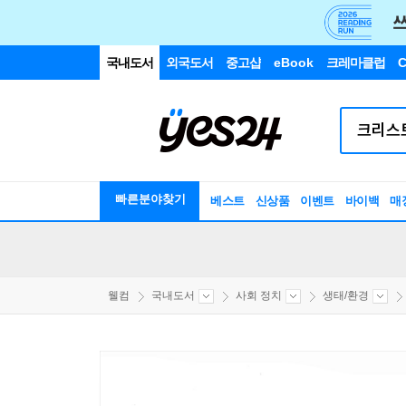
국내도서
외국도서
중고샵
eBook
크레마클럽
C
빠른분야찾기
베스트
신상품
이벤트
바이백
매
웰컴
국내도서
사회 정치
생태/환경