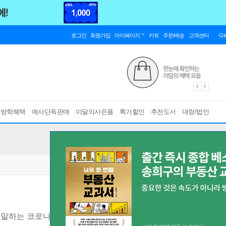
로그인
회원가입
마이페이지
카트
주문/배송
고객센터
Gl
름방학혜택
예사단독판매
이달의사은품
특가할인
추천도서
대량/법인
가 말하는 코로나 이후의 위기