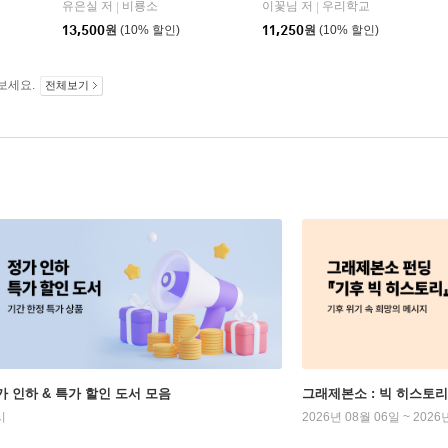
유은실 저
비룡소
이꽃님 저
우리학교
|
|
학동네
13,500
원
(10% 할인)
11,250
원
(10% 할인)
보세요.
전체보기
가 인하 & 특가 할인 도서 모음
그래제본소 : 빅 히스토리
시
2026년 08월 06일 ~ 2026