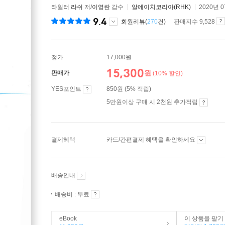
타일러 라쉬
저/
이영란
감수
알에이치코리아(RHK)
2020년 
9.4
회원리뷰(
270
건)
판매지수 9,528
정가
17,000원
15,300
원
판매가
(10% 할인)
YES포인트
850원 (5% 적립)
5만원이상 구매 시 2천원 추가적립
결제혜택
카드/간편결제 혜택을 확인하세요
배송안내
배송비 : 무료
eBook
이 상품을 팔기