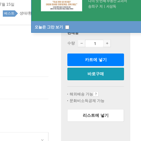
07월 15일
생태/환경 6위
국내도서 top100 2주
베스트
오늘은 그만 보기
판매중
수량
카트에 넣기
바로구매
해외배송 가능
문화비소득공제 가능
리스트에 넣기