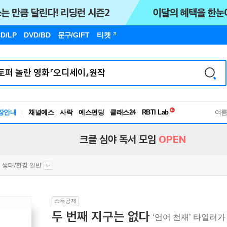
D/LP
DVD/BD
문구
/GIFT
티켓
독서유형검사
장안내
채널예스
사락
예스펀딩
클래스24
RBTI Lab
여
독서유형검사
크클 심야 독서 모임
OPEN
생태/환경 일반
소득공제
두 번째 지구는 없다
‘언어 천재’ 타일러