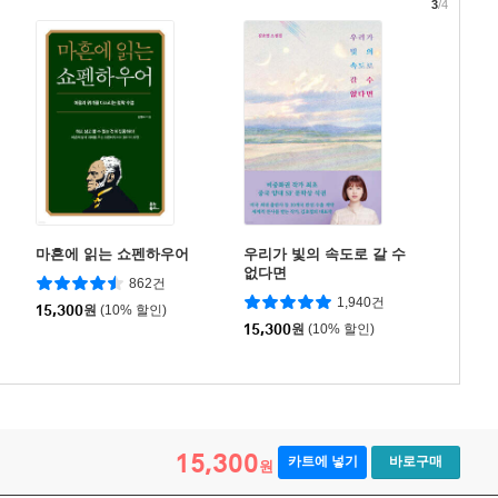
3
/4
마흔에 읽는 쇼펜하우어
우리가 빛의 속도로 갈 수
없다면
862건
1,940건
15,300
원
(10% 할인)
15,300
원
(10% 할인)
15,300
카트에 넣기
바로구매
원