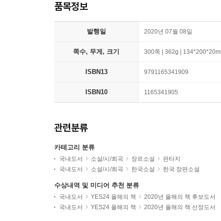
품목정보
발행일
2020년 07월 08일
쪽수, 무게, 크기
300쪽 | 362g | 134*200*20
ISBN13
9791165341909
ISBN10
1165341905
관련분류
카테고리 분류
국내도서
소설/시/희곡
장르소설
판타지
국내도서
소설/시/희곡
한국소설
한국 장편소설
수상내역 및 미디어 추천 분류
국내도서
YES24 올해의 책
2020년 올해의 책 후보도서
국내도서
YES24 올해의 책
2020년 올해의 책 선정도서