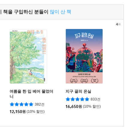
이 책을 구입하신 분들이
많이 산 책
4
/4
여름을 한 입 베어 물었더
지구 끝의 온실
니
833건
382건
16,650
원
(10% 할인)
12,150
원
(10% 할인)