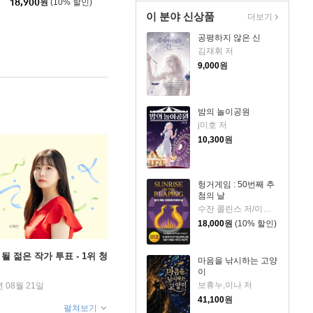
18,900
원
(10% 할인)
이 분야 신상품
더보기
공평하지 않은 신
김재휘 저
9,000
원
밤의 놀이공원
j미호 저
10,300
원
헝거게임 : 50번째 추
첨의 날
수잔 콜린스 저/이원열 역
18,000
원
(10% 할인)
될 젊은 작가 투표 - 1위 청
마음을 낚시하는 고양
이
보휴누,이나 저
년 08월 21일
41,100
원
펼쳐보기