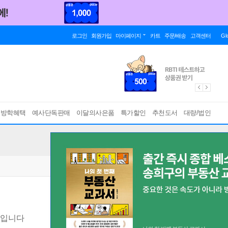
로그인
회원가입
마이페이지
카트
주문/배송
고객센터
Gl
름방학혜택
예사단독판매
이달의사은품
특가할인
추천도서
대량/법인
진입니다