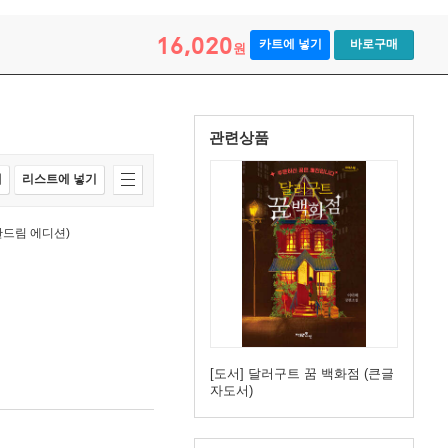
16,020
카트에 넣기
바로구매
원
관련상품
매
리스트에 넣기
칸드림 에디션)
[도서] 달러구트 꿈 백화점 (큰글
자도서)