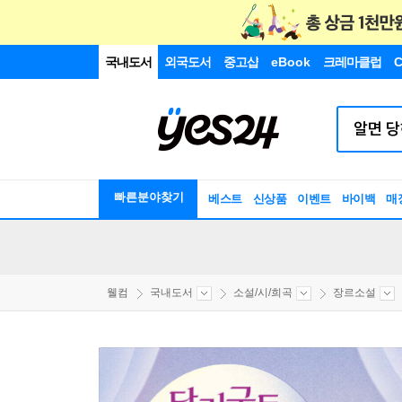
국내도서
외국도서
중고샵
eBook
크레마클럽
C
빠른분야찾기
베스트
신상품
이벤트
바이백
매
웰컴
국내도서
소설/시/희곡
장르소설