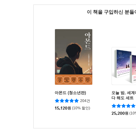
이 책을 구입하신 분
아몬드 (청소년판)
오늘 밤, 세
다 해도 세트
204건
15,120
원
(10% 할인)
25,200
원
(1