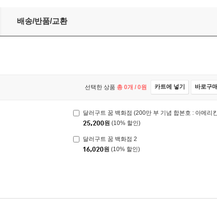
배송/반품/교환
카트에 넣기
바로구
선택한 상품
총
0
개 /
0
원
달러구트 꿈 백화점 (200만 부 기념 합본호 : 아메리
25,200
원
(10% 할인)
달러구트 꿈 백화점 2
16,020
원
(10% 할인)