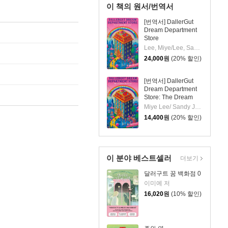
이 책의 원서/번역서
[번역서] DallerGut
Dream Department
Store
Lee, Miye/Lee, Sandy Joosun(TRN)/Ucar, Aysegul(EDT)
24,000
원
(20% 할인)
[번역서] DallerGut
Dream Department
Store: The Dream
You Ordered is Sold
Miye Lee/ Sandy Joosun Lee (TRN)
Out
14,400
원
(20% 할인)
이 분야 베스트셀러
더보기
달러구트 꿈 백화점 0
이미예 저
16,020
원
(10% 할인)