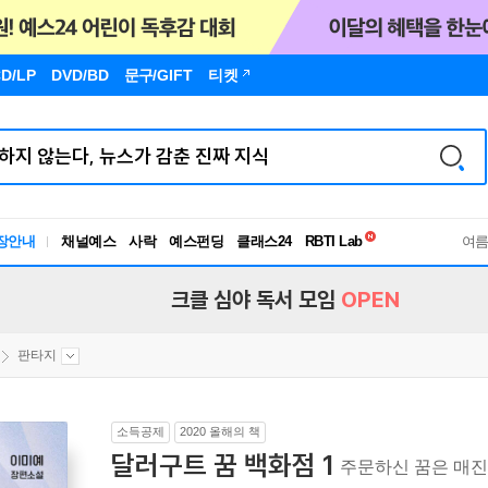
D/LP
DVD/BD
문구
/GIFT
티켓
독서유형검사
장안내
채널예스
사락
예스펀딩
클래스24
RBTI Lab
여
독서유형검사
크클 심야 독서 모임
OPEN
판타지
소득공제
2020 올해의 책
달러구트 꿈 백화점 1
주문하신 꿈은 매