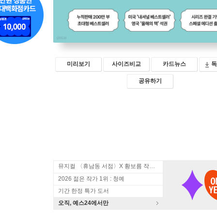
미리보기
사이즈비교
카드뉴스
독
공유하기
뮤지컬 〈휴남동 서점〉X 황보름 작가 북토크
2026 젊은 작가 1위 : 청예
기간 한정 특가 도서
오직, 예스24에서만