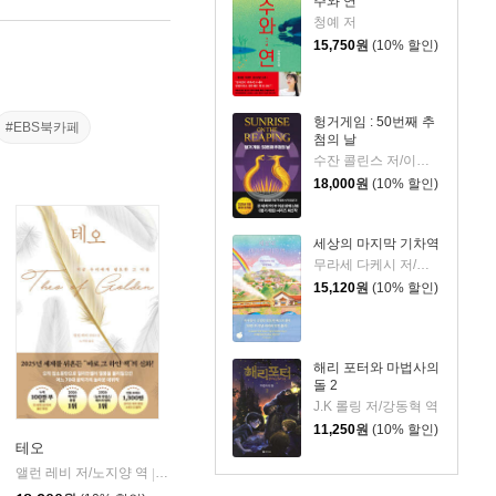
주와 연
청예 저
15,750
원
(10% 할인)
헝거게임 : 50번째 추
#EBS북카페
첨의 날
수잔 콜린스 저/이원열 역
18,000
원
(10% 할인)
세상의 마지막 기차역
무라세 다케시 저/김지연 역
15,120
원
(10% 할인)
해리 포터와 마법사의
돌 2
J.K 롤링 저/강동혁 역
11,250
원
(10% 할인)
테오
앨런 레비 저/노지양 역
오팬하우스
|