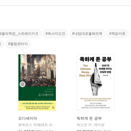
내별의책장_스트레이키즈
#독서지도안
#내맘대로올해의책
#책읽아웃
동
#힐링판타지
오디세이아
독하게 돈 공부
willbook)
호메로스 저/페테르 파울 루벤스 그림/박문재 역
박소연 저
현대지성
메이븐
|
|