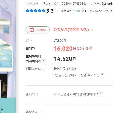
이미예
저
팩토리나인
2020년 07월 08일
번역서 :
DallerG
9.3
회원리뷰(
4,503
건)
판매지수 22,446
양장노트(포인트 차감)
구매혜택
정가
17,800원
16,020
원
판매가
(10% 할인)
크레마머니
14,520
원
최대혜택가
YES포인트
890원 (5% 적립)
5만원이상 구매 시 2천원 추가적립
결제혜택
카드/간편결제 혜택을 확인하세요
배송안내