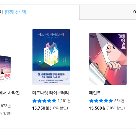
들이
함께 산 책
계에서 사라진
미드나잇 라이브러리
페인트
1,161건
534건
873건
15,750
원
(10% 할인)
13,500
원
(10% 할인)
0% 할인)