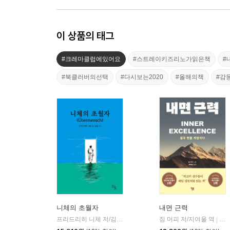
이 상품의 태그
#크레마클럽에있어요
#스트레이키즈리노가읽은책
#
#북클러버의선택
#다시보는2020
#올해의책
#감
니체의 초월자
내면 근력
프리드리히 니체 저/김철 편역
히읏
짐 머피 저/지여울 역
윌북(
|
|