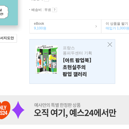
배송비 : 무료
eBook
이 상품을 팔기
9,100원
매입가 1,000
서지도안
프랑스
퐁피두센터 기획
[아트 팝업북]
초현실주의
팝업 갤러리