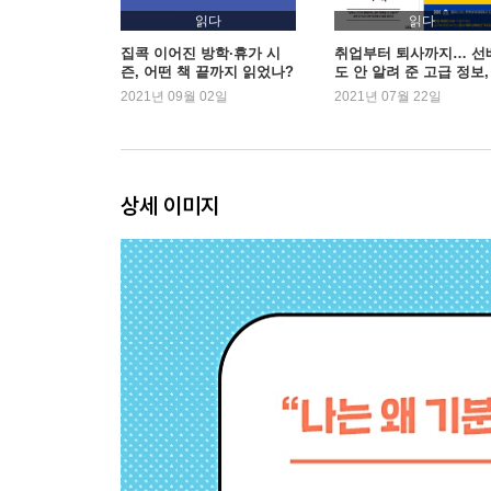
-자세를 바꾸는 것만으로 기분이 바뀐다
읽다
읽다
-나쁜 생각이 내 마음을 지옥으로 만든다
집콕 이어진 방학·휴가 시
취업부터 퇴사까지… 선
즌, 어떤 책 끝까지 읽었나?
도 안 알려 준 고급 정보,
-소중한 친구에게 하는 말을 나 자신에게도
'책'에서 찾는 MZ세대
2021년 09월 02일
2021년 07월 22일
-강의실을 눈물바다로 만든 수업
-‘재수 없는 날’에 대처하는 법
-스트레스는 나를 망치지 못한다
상세 이미지
4장_우리가 감정에 대해 오해하는 것들
-우울증 환자에게 “운동하라”는 조언이 무례한 이유
-할리우드 배우는 왜 죄책감에 시달렸을까
-기쁨도 슬픔도 생각보다 오래가지 않는다
-낙관적인 사람은 항상 같은 곳에서 넘어진다
-감정을 계속 억누르다 보면 생기는 일
5장_나쁜 감정으로부터 나를 지키는 연습