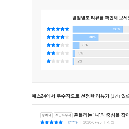
저자는 감정 관리를 배워야만 기분을 다스릴 수 
별점별로 리뷰를 확인해 보세
보여주고 싶은 모습을 보여줄 수 있기 때문이다. 
58%
대해 더 깊이 이야기한다. 감정이 우리를 어떻게
통제해야 한다는 이야기도 있고, 동시에 감정을 
30%
따라서 그것을 다루는 방법은 달라진다.
8%
3%
이제 당신이 자신의 감정의 근원을 찾아가고 부정적
2%
만들어 사용하는 방법을 알게 되면 후회가 사라지고
중국의 심리 분야 베스트셀러
예스24에서 우수작으로 선정한 리뷰가
(1건)
있습
★ 기분을 다스리고 다른 방식으로 말했더니 내가 
★ 마음이 힘들고 복잡할 때마다 찾게 되는 심리 지
★ 감정 관리를 배우면 인간관계가 쉬워지다.
흔들리는 '나'의 중심을 잡
종이책
주간우수작
k****e
2020-07-25
신고
|
|
|