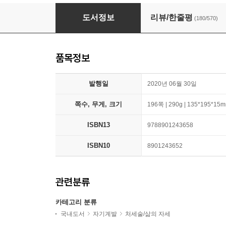
기분이 태도가 되지 않게
도서정보
리뷰/한줄평
(180/570)
품목정보
발행일
2020년 06월 30일
쪽수, 무게, 크기
196쪽 | 290g | 135*195*15
ISBN13
9788901243658
ISBN10
8901243652
관련분류
카테고리 분류
국내도서
자기계발
처세술/삶의 자세