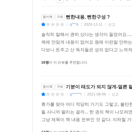
뻔한내용, 뻔한구성 ?
종이책
구매
q***d
2020-12-11
신고
|
|
|
솔직히 말해서 괜히 샀다는 생각이 들었어요...
께에 안맞게 내용이 없어요 원래 이런말 안
다보니 돈주고 산 독자들은 성의 없다고 느껴져요....
16명
이 이 리뷰를 추천합니다.
기분이 태도가 되지 않게-얼른
종이책
구매
g******i
2021-08-06
신고
|
|
|
휴가를 맞아 어디 적당히 가기도 그렇고, 볼만한
들 사니까 팔리는 걸까... 한 권의 책이 나오
그냥 제목이 책 내용 전부인 것 같다. 지하철 가