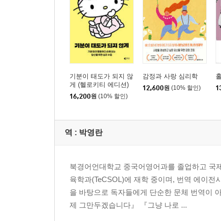
기분이 태도가 되지 않
감정과 사랑 심리학
게 (헬로키티 에디션)
12,600
원
(10% 할인)
1
16,200
원
(10% 할인)
역 :
박영란
북경어언대학교 중국어영어과를 졸업하고 국제
육학과(TeCSOL)에 재학 중이며, 번역 에이
을 바탕으로 독자들에게 단순한 문체 번역이 아닌
제 그만두겠습니다』 『그냥 나로 ...