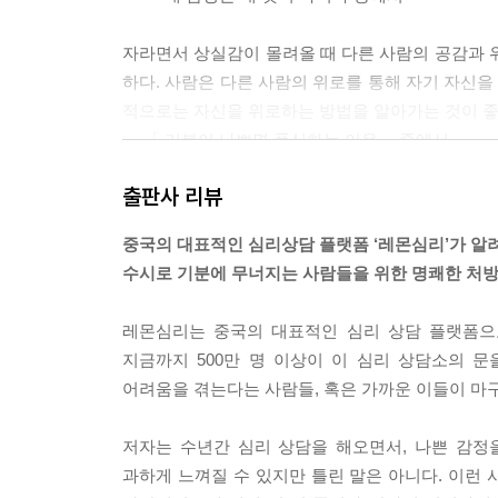
자라면서 상실감이 몰려올 때 다른 사람의 공감과 
하다. 사람은 다른 사람의 위로를 통해 자기 자신을
적으로는 자신을 위로하는 방법을 알아가는 것이 좋
--- 「 기분이 나쁘면 폭식하는 이유」 중에서
출판사 리뷰
누구나 부정적인 감정을 느끼는 것에 대해 걱정한다
제가 있다고 인식한다. 하지만 다양한 감정이 올라
중국의 대표적인 심리상담 플랫폼 ‘레몬심리’가 알
도 말이다. 오히려 유쾌하고 즐거운 감정 이외의 다
수시로 기분에 무너지는 사람들을 위한 명쾌한 처
--- 「 괜찮아, 그건 아주 자연스러운 감정이야」 
레몬심리는 중국의 대표적인 심리 상담 플랫폼으로
에너지 도둑이 나도 같은 불평을 해주기를, 자신의
지금까지 500만 명 이상이 이 심리 상담소의 
도 괜찮다. 습관적으로 남 욕하기, 문제 있으면 남 
어려움을 겪는다는 사람들, 혹은 가까운 이들이 마
--- 「부정적인 사람, 나의 에너지 도둑」 중에서
저자는 수년간 심리 상담을 해오면서, 나쁜 감정
과하게 느껴질 수 있지만 틀린 말은 아니다. 이런