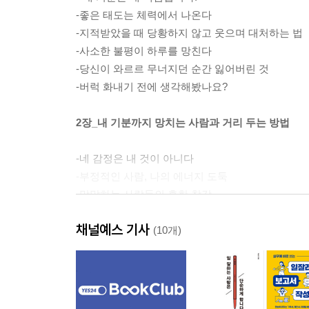
-좋은 태도는 체력에서 나온다
-지적받았을 때 당황하지 않고 웃으며 대처하는 법
-사소한 불평이 하루를 망친다
-당신이 와르르 무너지던 순간 잃어버린 것
-버럭 화내기 전에 생각해봤나요?
2장_내 기분까지 망치는 사람과 거리 두는 방법
-네 감정은 내 것이 아니다
-부정적인 사람, 나의 에너지 도둑
-막말하는 사람들의 흔한 착각
-실망을 잘 다뤄야 인간관계가 힘들지 않다
채널예스 기사
-“괜찮아, 그건 아주 자연스러운 감정이야.”
(10개)
3장_ 기분을 내 편으로 만들면 인생이 달라진다
-내가 아니면 누가 나를 챙겨줄까