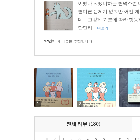
이랬다 저랬다하는 변덕스런 마
별다른 문제가 없지만 어떤 계
데... 그렇게 기분에 따라 행
단단히...
더보기
42명
이 이 리뷰를 추천합니다.
5
2
전체 리뷰
(180)
1
2
3
4
5
6
7
8
9
10