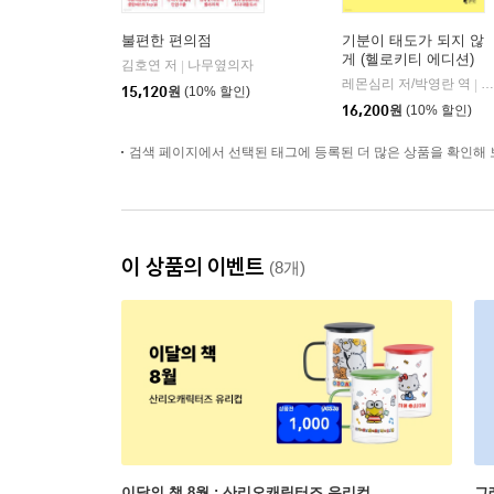
불편한 편의점
기분이 태도가 되지 않
게 (헬로키티 에디션)
김호연 저
나무옆의자
|
레몬심리 저/박영란 역
갤
|
15,120
원
(10% 할인)
16,200
원
(10% 할인)
검색 페이지에서 선택된 태그에 등록된 더 많은 상품을 확인해 
이 상품의 이벤트
(8개)
이달의 책 8월 : 산리오캐릭터즈 유리컵
그