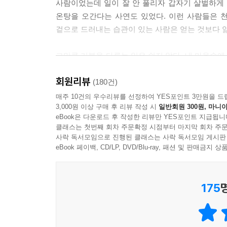
사람이었는데 일이 잘 안 풀리자 갑자기 살벌하게
온탕을 오간다는 사연도 있었다. 이런 사람들은 
겉으로 드러내는 습관이 있는 사람은 얻는 것보다 잃
그만큼 기분을 다루는 일은 쉽지 않다. 내 마음속
탓에 감정을 돌볼 여유가 없다. 우리는 매일 회사 
회원리뷰
트집과 불만뿐이다. 집에서도 가족끼리 서로 오해하
(180건)
그러나 우리는 휘몰아치는 감정을 다루는 방법을 배
매주 10건의 우수리뷰를 선정하여 YES포인트 3만원을 드
3,000원 이상 구매 후 리뷰 작성 시
일반회원 300원, 마니아
eBook은 다운로드 후 작성한 리뷰만 YES포인트 지급됩니
“나는 왜 기분이 안 좋으면 다른 사람이 될까?”
클래스는 첫번째 회차 주문확정 시점부터 마지막 회차 주문
사락 독서모임으로 진행된 클래스는 사락 독서모임 게시판
내 기분이 내 맘대로 되지 않는 이유는
eBook 페이백, CD/LP, DVD/Blu-ray, 패션 및 판매금
감정을 제대로 다루지 못하기 때문이다
175
크고 작은 차이만 있을 뿐이지 누구나 기분을 드러
되면, 보여주고 싶지 않은 모습을 남들에게 보이게
지독한 후회가 이어진다. 나쁜 기분은 순간이지만,
내가 내 감정 하나 제대로 처리하지 못해 손해 보