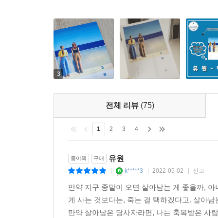
『유원』은 그간에 한국 사회에서 일어난 아픈 
상처받고 의심하며 눈치를 봐야 했던 나날, 사건의
하지만 유원은 함부로 타인을 탓하거나 섣불리 비관하
『유원』을 읽고 우리는 책임감과 부채감을, 죄와 
못한 마음의 파문을 차분하게 응시하는 유원의 목
이어질 삶의 의미를 다잡는 용기를 얻는다는 것이다
3
이름이다.
『유원』을 읽으며 회복이 무엇인지 다시 배운다
전체 리뷰
(75)
살아가는 것. 강해지는 동시에 가벼워지는 것. 이 
1
2
3
4
이슬아(작가, 『일간 이슬아』 발행인)
유원
종이책
구매
k*****3
2022-05-02
신고
|
|
|
만약 지구 종말이 오면 살아남는 게 좋을까, 아
게 사는 것보다는, 죽는 걸 택하겠다고. 살아남
만약 살아남은 당사자라면, 나는 축복받은 사람이