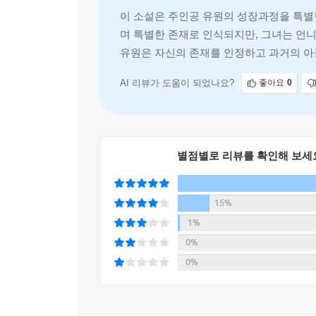
상징’으로 불렸던 유원의 눈에 세상은 부조리 같기만
이 소설은 주인공 유원의 성장과정을 특별
며 특별한 존재로 인식되지만, 그녀는 언니
십이 년 전 기사에는 ‘희망’이나 ‘기적’이나 ‘
유원은 자신의 존재를 인정하고 과거의 아
폭력적으로 느껴진다. (191면)
AI 리뷰가 도움이 되었나요?
좋아요
0
한편, 혼자 있기 위해 올라가곤 하던 학교 옥상
가까워진다. 경계했던 세상 밖으로 조금씩 마음의 
있었다는 걸 듣게 된다. 마음의 짐을 나눠 들고 서
별점별로 리뷰를 확인해 보세
되어 준다는 걸 깨닫는다.
“죄책감의 문제는 미안함으로만 끝나는 것이 아니라 
15%
자신에 대한 분노를 금세 타인에 대한 분노로 옮겨 가
1%
0%
“이름의 뜻은 원하다, 희망하다의 원(願).”
0%
소설에서 돋아난 미약한 희망이
모든 사람들을 위로하기를.