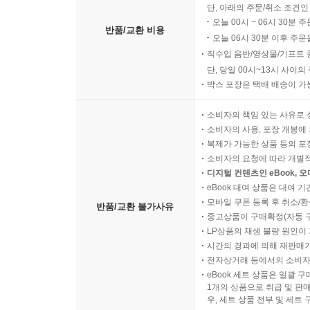
단, 아래의 주문/취소 조건인
오늘 00시 ~ 06시 30분 
반품/교환 비용
오늘 06시 30분 이후 주문
직수입 음반/영상물/기프트 
단, 당일 00시~13시 사이
박스 포장은 택배 배송이 가
소비자의 책임 있는 사유로 
소비자의 사용, 포장 개봉에 
복제가 가능한 상품 등의 포장을 
소비자의 요청에 따라 개별
디지털 컨텐츠인 eBook, 
eBook 대여 상품은 대여 기
모바일 쿠폰 등록 후 취소/환
반품/교환 불가사유
중고상품이 구매확정(자동 
LP상품의 재생 불량 원인이 기
시간의 경과에 의해 재판매가
전자상거래 등에서의 소비자
eBook 세트 상품은 일괄 
1개의 상품으로 취급 및 판매
우, 세트 상품 전부 및 세트