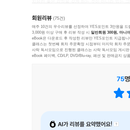
치유란 좋은 감정을 갖게 하는 것이 아니라 있는 
유원은 열여덟 살 고등학생으로, 십이 년 전 화
얻는다. 생존자의 내면에 대한 작가의 깊고 정확
불길이 아래층까지 옮겨붙자 집에 있던 언니가 물
구나, 안심하게 한다. 일상의 트라우마를 통과 중인 
회원리뷰
(75건)
살렸다. 사고 당시 유원은 여섯 살로, 그날의 기억
- 정혜신 (정신과의사, 저자. 『당신이 옳다』)
매주 10건의 우수리뷰를 선정하여 YES포인트 3만원을 드
이야기는 죽은 언니의 생일에 교회 손님들이 찾아오
3,000원 이상 구매 후 리뷰 작성 시
일반회원 300원, 마니아
거의 유일한 위안이다. 많은 이들에게 자랑스러운
모든 소설은 변화를 다룬다. 소설 속에서 사람들
eBook은 다운로드 후 작성한 리뷰만 YES포인트 지급됩니
몫까지 행복”해야 하고, “두 배로 열심히 살”아야
클래스는 첫번째 회차 주문확정 시점부터 마지막 회차 주문
이야기는 아직 만나 보지 못했다. 『유원』을 읽
사락 독서모임으로 진행된 클래스는 사락 독서모임 게시판
너무나도 세세하게 기억하고 있다는 사실이 의아스럽
고쳐먹는 사람들이 이 책에 산다. 그들이 해낸 일
eBook 페이백, CD/LP, DVD/Blu-ray, 패션 및 판매금
않는 것. 상실과 함께 살아가는 것. 강해지는 
마음이 무거워 휘청거릴 때마다
미안하다고 말하는 것. 마음을 자꾸 고쳐먹는 것
나를 부축해 주는 사람이 있다면
언제든 그럴 용기를 낼 수 있을 것 같다.
75
명
- 이슬아 (작가, 『일간 이슬아』 발행인)
유원을 괴롭게 하는 존재는 또 있다. 사고 당시에
어김없이 유원의 집을 찾는다. 그가 절뚝이며 거실
버린 아저씨는 십이 년이 지난 지금까지 종종 부
영웅’이었던 그가 가족에게 매달리는 모습은 유원에게
이처럼 『유원』은 가해와 피해를 쉽게 나눌 수 없는
AI가 리뷰를 요약했어요!
전 인터넷 기사들에 달려 있는 익명의 댓글들, 여전