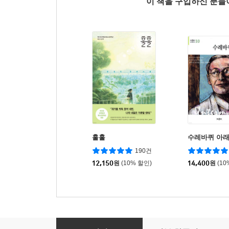
이 책을 구입하신 분
훌훌
수레바퀴 아
190건
12,150
원
(10% 할인)
14,400
원
(10
유원