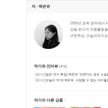
저 :
백온유
1993년 경북 영덕에서
상을 받으며 작품활동을
년문학상, 오늘의작가상
작가와 인터뷰
(4개)
[읽다]
[젊은 작가 특집] 백온유 “언젠가는 공포 소설을 
[읽다]
[오늘의 작가] 백온유, 사랑할 수 없는 아이
작가의 다른 상품