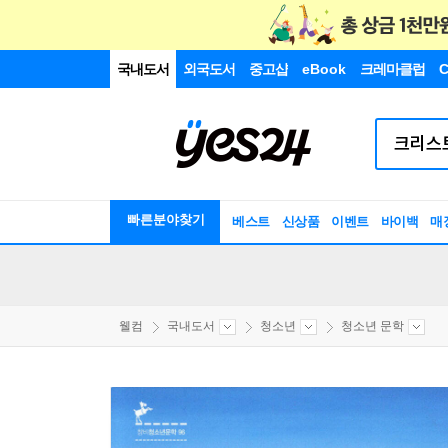
국내도서
외국도서
중고샵
eBook
크레마클럽
C
빠른분야찾기
베스트
신상품
이벤트
바이백
매
웰컴
국내도서
청소년
청소년 문학