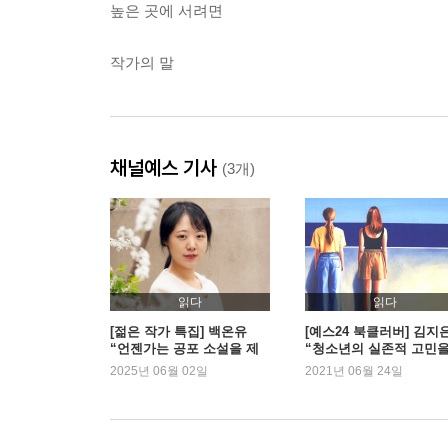
높은 곳에 서려면
작가의 말
채널예스 기사
(3개)
읽다
읽다
[젊은 작가 특집] 백온유
[예스24 북클러버] 김지
“언젠가는 공포 소설을 제
“청소년의 실존적 고민
대로 써보고 싶습니다”
다루는 소설 『유원』”
2025년 06월 02일
2021년 06월 24일