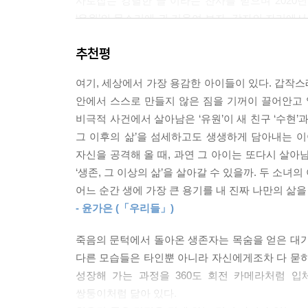
사로잡는 강렬한 글”이라는 찬사를 받으며 202
‘유원’의 목소리에 귀 기울여 보자. 각자의 자리에
수 있을 것이다. 무거웠던 마음에서 벗어나 날아오
추천평
『유원』은 우연한 사고로 인해 비극적 사건에서 생존
인간의 내면에 도사린 자아의 다양한 모습을 예리
여기, 세상에서 가장 용감한 아이들이 있다. 갑작스
주인공에게 응원의 박수를 보낸다. 심사위원(정이현
안에서 스스로 만들지 않은 짐을 기꺼이 끌어안고 
비극적 사건에서 살아남은 ‘유원’이 새 친구 ‘수현
끝난 줄 알았던 사건이 모든 불행의 씨앗이 될 때,
그 이후의 삶’을 섬세하고도 생생하게 담아내는 이
된다. 이 이야기는 생애 가장 큰 용기를 내 진짜 
자신을 공격해 올 때, 과연 그 아이는 또다시 살아
윤가은(영화감독, 「우리들」)
‘생존, 그 이상의 삶’을 살아갈 수 있을까. 두 소녀
어느 순간 생에 가장 큰 용기를 내 진짜 나만의 삶
치유란 좋은 감정을 갖게 하는 것이 아니라 있는 
- 윤가은 (「우리들」)
‘나’들에게 새살이 돋게 하는 치유의 소설 『유원』
죽음의 문턱에서 돌아온 생존자는 목숨을 얻은 대가
‘나’라는 존재 자체가 큰 빚은 아닐까?
다른 모습들은 타인뿐 아니라 자신에게조차 다 묻히고
성찰하는 문장, 예리한 시선,
성장해 가는 과정을 360도 회전 카메라처럼 
새로운 세대의 목소리
쌍둥이처럼 닮아 있다.