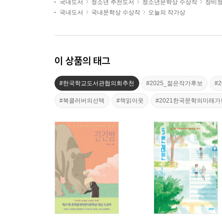
국내도서
청소년 추천도서
청소년문학상 수상작
창비
국내도서
국내문학상 수상작
오늘의 작가상
이 상품의 태그
#한국학교도서관협의회추천
#2025_젊은작가후보
#
#북클러버의선택
#책읽아웃
#2021한국문학의미래