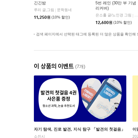
긴긴밤
5번 레인 (30만 부 기념
리커버)
루리 글,그림
문학동네
|
은소홀 글/노인경 그림
문
|
11,250
원
(10% 할인)
12,600
원
(10% 할인)
검색 페이지에서 선택된 태그에 등록된 더 많은 상품을 확인해 
이 상품의 이벤트
(7개)
자기 탐색, 진로 발견, 지식 탐구 「발견의 첫걸음」
이
소진시
20