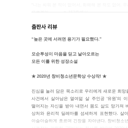
“나는 싸워 본 적이 없어서, 화해해 본 적도 없어.
모르겠어……. ---p. 152중에서
출판사 리뷰
십여 년 전 기사에는 ‘희망’이나 ‘기적’이나 ‘빛’
로 느껴진다.
“높은 곳에 서려면 용기가 필요했다.”
---p. 154중에서
모순투성이 마음을 딛고 날아오르는
모든 이를 위한 성장소설
★ 2020년 창비청소년문학상 수상작! ★
진심을 눌러 담은 목소리로 우리에게 새로운 희망
사건에서 살아남은 열여덟 살 주인공 ‘유원’의 
떨어지는 자신을 받아 내면서 몸도 삶도 망가져 
상처와 윤리적 딜레마를 섬세하게 표현했다. 살아
아슬아슬하게 흐르며 긴장을 자아낸다. 창비청소년