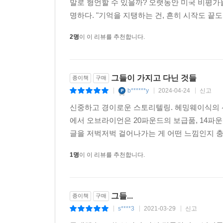
말로 형언할 수 있을까? 오랫동안 미국 비평가
사실 평화에 대한 갈망을 다룬 것이다?전쟁에 대한 
웃음을 지으며 일어앉아 세상으로 돌아온다.”
명하다. "기억을 지탱하는 건, 흔히 시작도 끝도
- 엔터테인먼트 위클리
-259쪽
2명
이 이 리뷰를 추천합니다.
으슬으슬할 만큼 경이로운 책이며 뭔가 전적으로 다른
『그들이 가지고 다닌 것들』은 전쟁소설인 한편 
올라 영화화될 것이고 응당 그래야 한다. 이 책은 
추모이자 불가항력으로 궤도를 이탈해야 했던 세월
결코 일어나지 않은 진실을 열정적으로, 우아하게 
재회하고, 죽음이 이별만은 아님을 말하고, 그렇게
그들이 가지고 다닌 것들
종이책
구매
- 샬럿 옵서버
중 자기가 죽인 사람, 어린 시절 뇌종양으로 죽은 
b******y
2024-04-24
신고
|
|
|
그에 대한 수용을 전쟁의 경험에 빗대어, 소설이라는
신중하고 경이로운 스토리텔링. 헤밍웨이식의 
대가의 붓놀림 같은 형식과 이미지. 오브라이언은 
없는 것들을 기억하게 해주며, 죽음과 삶이라는 
에서 오브라이언은 20파운드의 보급품, 14파
이야기한다. 『카차토를 쫓아서』가 베트남에 관한 
이야기한다.
글을 저벅저벅 걸어나가는 게 어떤 느낌인지 충
- 리치먼드 타임스 디스패치
“마흔세 살, 전쟁은 반평생 전의 일이 되었으나 
1명
이 이 리뷰를 추천합니다.
지독한 책. 앞으로 이만한 진짜를 읽기는 어려울 것
그것을 영원하게 만들 것이다. 그래서 이야기가 
- 세인트루이스 포스트 디스패치
당신이 있는 자리로 어떻게 다다랐는지 기억나지 않
읽는 내내 믿을 수 없을 정도로 평범한, 인간적
영원의 시간을 위해 존재한다.”
그들...
종이책
구매
존재한다.
-55쪽
s****3
2021-03-29
신고
|
|
|
- 휴스턴 크로니클