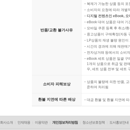
복제가 가능한 상품 등의 포장을 
소비자의 요청에 따라 개별
디지털 컨텐츠인 eBook, 
eBook 대여 상품은 대여 기
모바일 쿠폰 등록 후 취소/환
반품/교환 불가사유
중고상품이 구매확정(자동 
LP상품의 재생 불량 원인이 기
시간의 경과에 의해 재판매가
전자상거래 등에서의 소비자
eBook 세트 상품은 일괄 
1개의 상품으로 취급 및 판매
우, 세트 상품 전부 및 세트
상품의 불량에 의한 반품, 교
소비자 피해보상
준하여 처리됨
환불 지연에 따른 배상
대금 환불 및 환불 지연에 
회사소개
인재채용
이용약관
개인정보처리방침
청소년보호정책
도서홍보안내