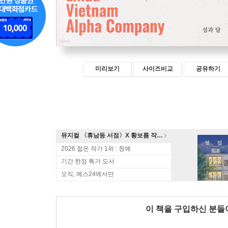
미리보기
사이즈비교
공유하기
뮤지컬 〈휴남동 서점〉X 황보름 작가 북토크
2026 젊은 작가 1위 : 청예
기간 한정 특가 도서
오직, 예스24에서만
이 책을 구입하신 분