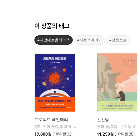
이 상품의 태그
#내맘대로올해의책
#자전적이야기
#전쟁소설
프로젝트 헤일메리
긴긴밤
앤디 위어 저/강동혁 역
알에이치코리아(RHK)
루리 글,그림
문학동네
|
|
19,800
원
(10% 할인)
11,250
원
(10% 할인)