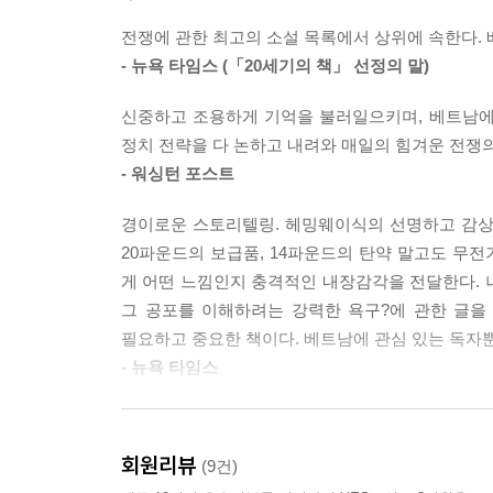
--- p.105
전쟁에 관한 최고의 소설 목록에서 상위에 속한다.
『그들이 가지고 다닌 것들』은 책을 중요하게 다
- 뉴욕 타임스 (「20세기의 책」 선정의 말)
노먼 메일러의 작품과 함께 꼭 언급되는 소설이다.
나서, 으레 전쟁소설에 기대하는 거창한 내러티브
신중하고 조용하게 기억을 불러일으키며, 베트남에
사색을 더해 신중하고 사려 깊게 그린다. 매일같이 
정치 전략을 다 논하고 내려와 매일의 힘겨운 전쟁
전쟁 이야기를 들려주는 법, 전쟁이 끝난 뒤 고
- 워싱턴 포스트
이후의 공허함까지 여러 인물, 여러 입장, 여러 에
경이로운 스토리텔링. 헤밍웨이식의 선명하고 감상
『그들이 가지고 다닌 것들』은 각 장이 단편처럼 
20파운드의 보급품, 14파운드의 탄약 말고도 무
이루는 장편소설이다. 팀 오브라이언은 어디까지가 실
게 어떤 느낌인지 충격적인 내장감각을 전달한다. 나
죽은 이들을 이야기 속에 되살려내 다시 만나는, 
그 공포를 이해하려는 강력한 욕구?에 관한 글을
들려준다.
필요하고 중요한 책이다. 베트남에 관심 있는 독자
- 뉴욕 타임스
『그들이 가지고 다닌 것들』은 1990년 전미도서비
강렬하다. 『그들이 가지고 다닌 것들』은 그의
100선(100 Books to Read in a Lifetime)’,
기술한다. 날것 같은 고백의 힘 때문에 좀처럼 잊히
부 이상 팔렸다.
회원리뷰
(9건)
- 월스트리트 저널