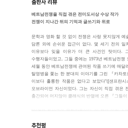
출판사 리뷰
신이 있는 자리로 어떻게 다다랐는지 기억나지 않는 
의 시간을 위해 존재한다.”
베트남전쟁을 직접 겪은 전미도서상 수상 작가
--- p.55
전쟁이 지나간 뒤의 기억과 글쓰기와 위로
내 생각에 우리 모두는 도덕적인 비상사태를 맞으면
문학과 영화 할 것 없이 전쟁은 사랑 못지않게 
행동하길 바랄 것이다. 정말이지 그것은 오래전인 19
담론 외에 손쉬운 접근이 없다. 몇 세기 전의 
악당이 충분히 악하고 선인이 충분히 선하면─지난 
이유보다 잊을 이유가 더 큰 사건인 탓이다. 
유산처럼 유한하게 주어지므로 그걸 절약의 자세로 
수행자들이었고, 그들 중에는 1973년 베트남전
비하는 게 옳은 줄 알았던 것 같다. 위로가 되는
세월 동안 베트남전쟁에 관여된 작품 쓰기에 매달
그것은 번번이 비겁해지는 사람에게 희망과 체면을
탈영병을 쫓는 한 분대의 이야기를 그린 『카차토를
--- pp.56-57
이보다 훌륭한 작품은 없다고 보았다”([샌프란시
오브라이언 자신이었다. 그는 자신이 직접 겪은 
내 잠을 깨우는 건 이 이야기다. 나는 그날 산에서
출간되어 머지않아 클래식의 반열에 오른 『그들이 
이상한 반보를 내디디며 그늘에서 환한 햇살로 나왔고
어서 데이브 젠슨과 내가 나무를 타고 올라가 그를 
“이것은 최상급의 문학작품이다. 이 책은 이런 
란 무엇을 기억한다. 피는 소름 끼쳤고 지금도 내 곁
절제되었으면서도 격렬하고, 깊으면서 거칠고, 예민한
흥얼거리던 데이브 젠슨의 모습이다.
추천평
-[시카고 선타임스]