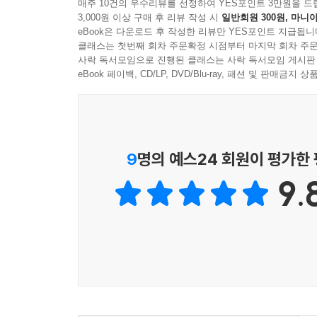
매주 10건의 우수리뷰를 선정하여 YES포인트 3만원을 드
“신중하고 경이로운 스토리텔링. 헤밍웨이식의 선
3,000원 이상 구매 후 리뷰 작성 시
일반회원 300원, 마니아
오브라이언은 너무 직관적이고 또 독자를 너무 달
반드시 필요하고 중요한 책이다. 베트남에 관심 있
eBook은 다운로드 후 작성한 리뷰만 YES포인트 지급됩니
네이팜탄의 수수께끼 같은 아지랑이에 흠뻑 젖은 베
-[뉴욕 타임스]
클래스는 첫번째 회차 주문확정 시점부터 마지막 회차 주문
- 보스턴 글로브
사락 독서모임으로 진행된 클래스는 사락 독서모임 게시판
eBook 페이백, CD/LP, DVD/Blu-ray, 패션 및 판매금
전투 없는 전쟁소설
오브라이언은 그의 소설을 베트남에 관한 필수 소
그들이 짊어지고 견디고 기억하는 것들
살피고 용기와 두려움의 본질을 통찰함으로써, 상
그는 『그들이 가지고 다닌 것들』을 여느 전쟁에 
“기억을 지탱하는 건, 흔히, 시작도 끝도 없는 작고
- 뉴욕타임스 북리뷰
9
명의 예스24 회원이 평가한
-53쪽
완전무결한 장편소설이자 직관적인 자서전. 진실의 
9.
베트남전쟁이 끝난 지 20년, 마흔세 살에 이제는
- 뉴요커
없이, 자기 연민 없이 적어나간다. 그때나 지금이나
벌어진 일이다. 매일같이 짊어지고 걷고 짓궂은 
오브라이언의 장편 『카차토를 쫓아서』가 난데없
떠들던 동료가 증발해버리는 일. 거기다 군인들이 겪
20세기의 절반을 마감하는 소설로 이보다 훌륭한 
짓누르는 죄책감이 담백하되 마음을 어지럽히는 어
예측을 무르게 한다. 오브라이언은 당대 최고의 미국
- 샌프란시스코 이그재미너
『그들이 가지고 다닌 것들』의 각 장은, 기억의
『그들이 가지고 다닌 것들』은 최상급의 문학작