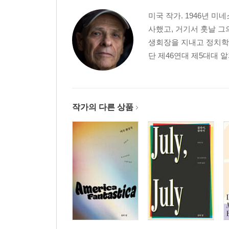
유령 군인
미국 작가. 1946년 
밤일
사했고, 거기서 훗날 
죽은 이들의 삶
생회장을 지내고 정치학 
단 제46연대 제5대대 
감사
옮긴이의 말
이 책에 쏟아진 찬사
작가의 다른 상품