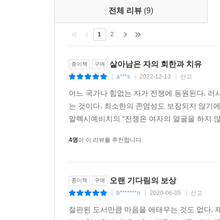
있고, 이 에피소드들이 누적되어 삶의 경이로움
전체 리뷰
(9)
굉장하고 우아한 솜씨로 그것을 부린다. 절제되었
드라마처럼 극적이지도 않은 이야기가 “전쟁에 대한
남자에게 경의를 표한다.
고백이자 허구인 동시에 일종의 르포 같은 관찰로서
1
2
- 시카고 선타임스
“그들은 땅개 또는 보졸로 불렸다. 무언가를 가지
너무 강력해서 숨이 멎을 것 같은 글쓰기. 베트
살아남은 자의 회한과 치유
종이책
구매
오르고 진창을 건너던 것처럼 그걸 짊어진다는 뜻
전쟁에 관한 이야기 이상이다.
a***s
2022-12-13
신고
|
|
|
것을 한참 넘어선 부담이 내포돼 있었다. 거의 모
- 밀워키 저널
사진은 믿음은 안 가지만 사랑으로, 라고 서명된, 
어느 국가나 힘없는 자가 전쟁에 동원된다. 러
입술은 살짝 벌린 채 카메라를 똑바로 쳐다보고 있었
는 것이다. 최소한의 존엄성도 보장되지 않기
나는 당신에게 이 책을 읽혀야만 한다. 어떤 두
사랑했기 때문에, 사진을 찍어준 사람의 그림자가 벽
알렉시예비치의 “전쟁은 여자의 얼굴을 하지 않는
책을 서평하려니 말실수를 할까 봐?이 책의 경이
-18쪽
봐?끔찍한 두려움이 인다. 만약 내가 당신이 밖에 
4명
이 이 리뷰를 추천합니다.
- 댈러스 모닝 뉴스
전쟁 후 20년, 마흔세 살의 작가
기억을 달래는 스토리텔링
단적으로 말해 경이롭다. 제각각 몸을 꼬고 돌고 
오랜 기다림의 보상
종이책
구매
드문데, 이 책에 실린 두세 꼭지는 전쟁에 관해 쓴
b*******n
2020-06-05
신고
“하지만 이 또한 진실이다. 이야기는 우리를 구원할
|
|
|
- 뉴스위크
계속 꾼다. 테드 라벤더도 마찬가지고 카이오와도, 
절판된 도서만큼 마음을 애태우는 것도 없다. 
오브라이언의 이야기는 누구의 것과도 닮지 않았다
내가 한때 시신을 들어 트럭에 털썩 던져 넣은 다