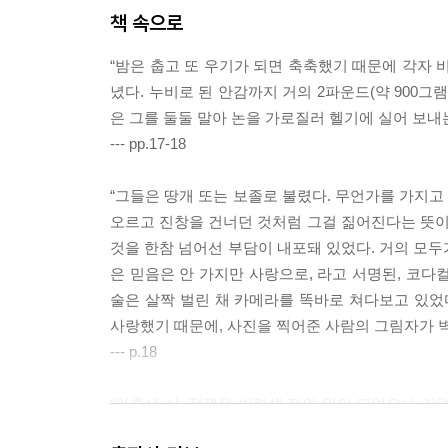
책 속으로
“밤은 춥고 또 우기가 되면 축축했기 때문에 각자 
녔다. 누비로 된 안감까지 거의 2파운드(약 900그
은 그를 둘둘 말아 논을 가로질러 헬기에 실어 보내는
--- pp.17-18
“그들은 땅개 또는 보졸로 불렸다. 무언가를 가지
오르고 진창을 건너던 것처럼 그걸 짊어진다는 뜻
것을 한참 넘어선 부담이 내포돼 있었다. 거의 모두
은 믿음은 안 가지만 사랑으로, 라고 서명된, 코다
술은 살짝 벌린 채 카메라를 똑바로 쳐다보고 있었
사랑했기 때문에, 사진을 찍어준 사람의 그림자가 벽
--- p.18
“마흔세 살, 전쟁은 반평생 전의 일이 되었으나 기
것을 영원하게 만들 것이다. 그래서 이야기가 존재