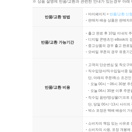
※ 상품 설명에 반품/교환과 관련한 안내가 있는경우 아래 
마이페이지 >
반품/교환 신청
반품/교환 방법
판매자 배송 상품은 판매자와
출고 완료 후 10일 이내의 
디지털 콘텐츠인 eBook의 
반품/교환 가능기간
중고상품의 경우 출고 완료일
모바일 쿠폰의 경우 유효기간(
고객의 단순변심 및 착오구
직수입양서/직수입일서중 일
단, 아래의 주문/취소 조건인
오늘 00시 ~ 06시 30분 
반품/교환 비용
오늘 06시 30분 이후 주문
직수입 음반/영상물/기프트 
단, 당일 00시~13시 사이
박스 포장은 택배 배송이 가
소비자의 책임 있는 사유로 
소비자의 사용, 포장 개봉에 