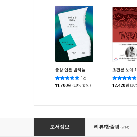
총상 입은 밤하늘
초판본 노예 1
1건
11,700
원
(10% 할인)
12,420
원
(10
그들이 가지고 다닌 것들
도서정보
리뷰/한줄평
(9/14)