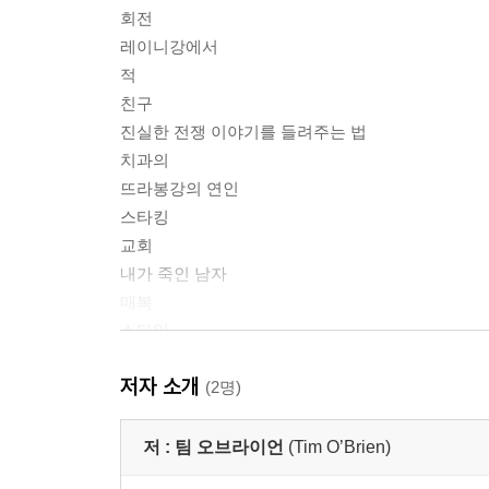
회전
레이니강에서
적
친구
진실한 전쟁 이야기를 들려주는 법
치과의
뜨라봉강의 연인
스타킹
교회
내가 죽인 남자
매복
스타일
용기에 관해 말하기
저자 소개
뒷이야기
(2명)
들판에서
좋은 형식
저 :
팀 오브라이언
(Tim O’Brien)
견학