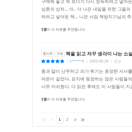
구매해 놓고 쓱 보다가 다시 정독하려고 넣어둔 
상흔의 상처... 아.. 더 나은 내일을 위한 그들
눈부신 작품. 『그들이 가지고 다닌 것들』은 풍부한
하려고 넣어둔 책... 니은 서점 책방지기님의 
야심차고 현대적인 『카차토를 쫓아서』가 미국의 
눈이 부시다?모든 면에서.
1명
이 이 리뷰를 추천합니다.
- 보스턴 선데이 헤럴드
감명 깊은 작품. 오브라이언은 능숙하게 예광탄을 
책을 읽고 자꾸 생각이 나는 소
종이책
구매
상세하게 기술한다. 『그들이 가지고 다닌 것들』
c*******4
2020-05-19
신고
|
|
|
합류한다.
- 탐파 트리뷴 앤 타임스
총과 칼이 난무하고 피가 튀기는 웅장한 서사를
여운이 길었다. 표지에 등장하는 많은 사람들의
위대한 미국 소설을 찾는 일은 끝나지 않을 테지만,
너무 아쉬웠다. 다 읽은 후에도 이 사람들이 지
- 디트로이트 프리 프레스
1명
이 이 리뷰를 추천합니다.
그의 인물과 상황은 독창적이고 눈물 날 정도로 진실
- 미니애폴리스 스타 트리뷴
1
2
강력하면서도 서정적인 소설.