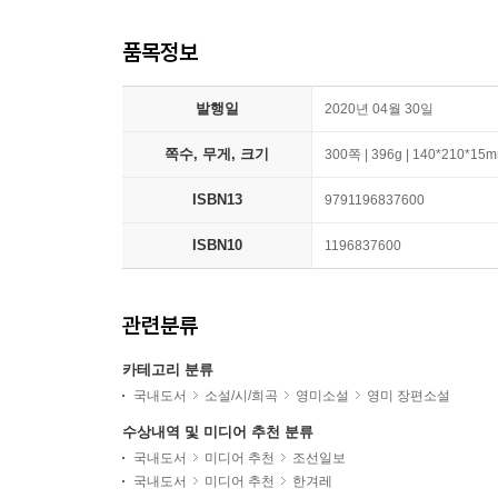
품목정보
발행일
2020년 04월 30일
쪽수, 무게, 크기
300쪽 | 396g | 140*210*15
ISBN13
9791196837600
ISBN10
1196837600
관련분류
카테고리 분류
국내도서
소설/시/희곡
영미소설
영미 장편소설
수상내역 및 미디어 추천 분류
국내도서
미디어 추천
조선일보
국내도서
미디어 추천
한겨레