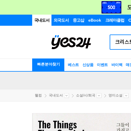
국내도서
외국도서
중고샵
eBook
크레마클럽
C
빠른분야찾기
베스트
신상품
이벤트
바이백
매
웰컴
국내도서
소설/시/희곡
영미소설