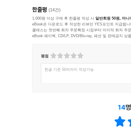
- AP
한줄평
(14건)
필적할 책이 없는 『그들이 가지고 다닌 것들』에
1,000원 이상 구매 후 한줄평 작성 시
일반회원 50원, 마니
가지고 다닌 것들』은 완숙하고 다정하며 사랑스러
eBook은 다운로드 후 작성한 리뷰만 YES포인트 지급됩니
클래스는 첫번째 회차 주문확정 시점부터 마지막 회차 주문
- 캔자스시티 스타
eBook 페이백, CD/LP, DVD/Blu-ray, 패션 및 판매금
가슴 찢어지는, 치유가 되는 걸작. 세월이 이 작품
- 마이클 헤어 (Michael Herr, 『디스패치』 작가)
평점
오브라이언의-전쟁과 기억, 빛과 어둠에 관한-사
한글 기준 50자까지 작성가능
되도록 기여하고 있다. 아름다울 만큼 정직하다. 
- 퍼블리셔스 위클리
14
명