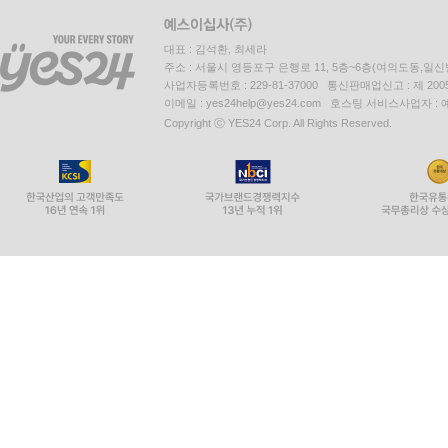
대표 : 김석환, 최세라
주소 : 서울시 영등포구 은행로 11, 5층~6층(여의도동,일신
사업자등록번호 : 229-81-37000 통신판매업신고 : 제 200
이메일 : yes24help@yes24.com 호스팅 서비스사업자 :
Copyright ⓒ YES24 Corp. All Rights Reserved.