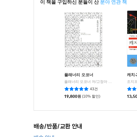
이 책을 구입하신 분들이 산
분야 연관 책
플래너리 오코너
캐치-2
플래너리 오코너 저/고정아 역
현대문학
조지프
|
43건
19,800
원
(10% 할인)
13,5
배송/반품/교환 안내