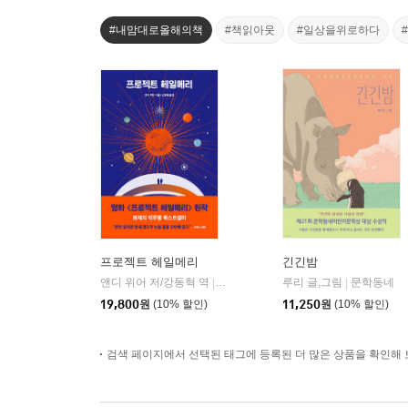
#내맘대로올해의책
#책읽아웃
#일상을위로하다
프로젝트 헤일메리
긴긴밤
앤디 위어 저/강동혁 역
알에이치코리아(RHK)
루리 글,그림
문학동네
|
|
19,800
원
(10% 할인)
11,250
원
(10% 할인)
검색 페이지에서 선택된 태그에 등록된 더 많은 상품을 확인해 