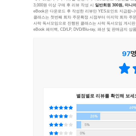
담겨 빛나는지.
3,000원 이상 구매 후 리뷰 작성 시
일반회원 300원, 마니아
--- pp.152-153
eBook은 다운로드 후 작성한 리뷰만 YES포인트 지급됩니
50만 독자가 기다려온 이도우 작가의 깊고 내밀한
클래스는 첫번째 회차 주문확정 시점부터 마지막 회차 주문
『사서함 110호의 우편물』 『잠옷을 입으렴』 
사락 독서모임으로 진행된 클래스는 사락 독서모임 게시판
수안은 내 말대로 눈을 감았어요. 나는 주문처럼 
작품 비하인드 스토리, 그리고 특별한 선물 ‘나뭇잎 
eBook 페이백, CD/LP, DVD/Blu-ray, 패션 및 판매금
그리운 기억은 만들면 돼.
이도우 작가는 『밤은 이야기하기 좋은 시간이니까요』
무서운 기억은 지우면 돼.
97
명
수는 없을 것 같다”고 고백했다. 그만큼 작가의 
작가의 첫 산문집이라는 이유만으로도 독자들에게 
다시 눈을 떴을 때 두 손은 깨끗하고 아무렇지 않아
함께 있어주지 못했던 것이. 하지만 지금은 이렇게 
『밤은 이야기하기 좋은 시간이니까요』는 총 4장으
--- pp.178-179
인연처럼 만나왔던 심상들을 기록하고 있다. ‘2장
더불어 뜻밖의 감동을 안겨주었던 옛 시간들을 그려낸
우리는 더 이상 빛나는 미래를 가진 크리스토퍼 로
별점별로 리뷰를 확인해 보세
살게 될 것만 같다”는 작가의 ‘책덕후 고백’이 담
하는 푸 곰돌이겠지만 대신 이런 말을 들려주리라. 굿 
69
부드러운 경계로 만들어가고자 하는 작가의 시선을 
도 좋은 나날이며, 앞으로도 그러리란 걸 알아주리라
26%
이라고.
특히 이 책에서는 『사서함 110호의 우편물』의 
5%
--- p.290
해원을 탄생시키고, 써 내려가면서 겪었던 다양
0%