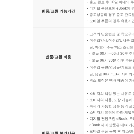
출고 완료 후 10일 이내의 
디지털 콘텐츠인 eBook의 
반품/교환 가능기간
중고상품의 경우 출고 완료일
모바일 쿠폰의 경우 유효기간(
고객의 단순변심 및 착오구
직수입양서/직수입일서중 일
단, 아래의 주문/취소 조건인
오늘 00시 ~ 06시 30분 
반품/교환 비용
오늘 06시 30분 이후 주문
직수입 음반/영상물/기프트 
단, 당일 00시~13시 사이
박스 포장은 택배 배송이 가
소비자의 책임 있는 사유로 
소비자의 사용, 포장 개봉에 
복제가 가능한 상품 등의 포장을 
소비자의 요청에 따라 개별
디지털 컨텐츠인 eBook, 
eBook 대여 상품은 대여 기
모바일 쿠폰 등록 후 취소/환
반품/교환 불가사유