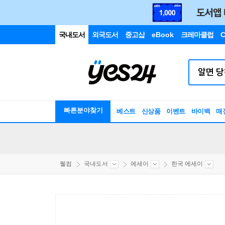
국내도서
외국도서
중고샵
eBook
크레마클럽
C
빠른분야찾기
베스트
신상품
이벤트
바이백
매
웰컴
국내도서
에세이
한국 에세이