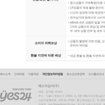
중고상품이 구매확정(자동 
LP상품의 재생 불량 원인이 기
시간의 경과에 의해 재판매가
전자상거래 등에서의 소비자
eBook 세트 상품은 일괄 
1개의 상품으로 취급 및 판매
우, 세트 상품 전부 및 세트
상품의 불량에 의한 반품, 교
소비자 피해보상
준하여 처리됨
환불 지연에 따른 배상
대금 환불 및 환불 지연에 
회사소개
인재채용
이용약관
개인정보처리방침
청소년보호정책
도서홍보안내
대표 : 김석환, 최세라
주소 : 서울시 영등포구 은행로 11, 5층~6층(여의도동,일신
사업자등록번호 : 229-81-37000 통신판매업신고 : 제 200
이메일 : yes24help@yes24.com 호스팅 서비스사업자 :