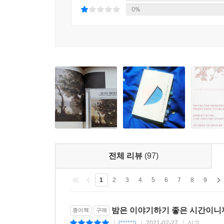
마지막으로 『밤은 이야기하기 좋은 시간이니까요』에
0%
그래서 나는 소설 속의 인물 은섭에게 이 말을 주고 
소설을 애타게 기다리는 독자들에게 짧지만 강렬한 
“그 말 그대로야. 항상 너한테는.”
은섭이 사랑하는 해원은 사람에게 받은 상처가 많은 
아서 함께 산을 내려가려 하자 순간 오해한다. 그녀
해원을 감싸며 말한다. 지금 오두막은 춥고, 그게 유
은섭이 그런 말을 할 수 있는 캐릭터여서 고마웠다.
를 설정을 포기했다. 하룻밤 더 같이 있지 못하더라
--- pp.294-295
이전에 서점 인터뷰에서 기자분이 ‘평생 쓰고자 하는
트 인생이라고 대답한 적이 있습니다. 좋아하고 
란 날들. 잡다한 것들을 껴안고 사는 기억의 호더
전체 리뷰
(97)
쓰는 사람이고 싶습니다.
1
2
3
4
5
6
7
8
9
--- p.325
밤은 이야기하기 좋은 시간이니
종이책
구매
l******i
2021-02-27
신고