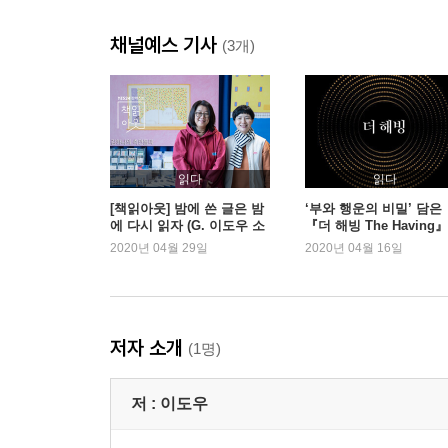
여행｜그 이야기를 해피엔딩으로｜소설 속의 노래
채널예스 기사
싶어요｜디킨시언Dickensian의 집｜이 낱말을 
(3개)
4장 추억이 없는 따뜻한 곳
추억이 없는 따뜻한 곳｜사어死語를 배우고 싶은 
늦가을의 거미줄gossamer｜한 시절에 이별을 고
속의 대화｜2060년 오리온｜울타리들이 말하는 
읽다
읽다
[책읽아웃] 밤에 쓴 글은 밤
‘부와 행운의 비밀’ 담은
에 다시 읽자 (G. 이도우 소
『더 해빙 The Having
설가)
로운 1위
2020년 04월 29일
2020년 04월 16일
저자 소개
(1명)
저 :
이도우