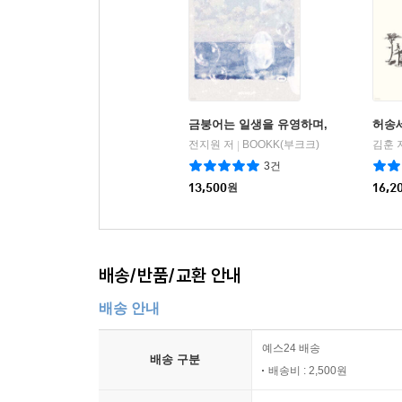
금붕어는 일생을 유영하며,
허송
전지원 저
BOOKK(부크크)
김훈 
|
3건
13,500
원
16,2
배송/반품/교환 안내
배송 안내
예스24 배송
배송 구분
배송비 : 2,500원