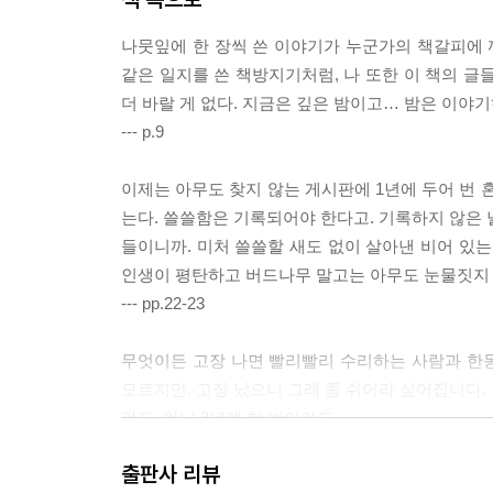
나뭇잎에 한 장씩 쓴 이야기가 누군가의 책갈피에
같은 일지를 쓴 책방지기처럼, 나 또한 이 책의 글
더 바랄 게 없다. 지금은 깊은 밤이고… 밤은 이야
--- p.9
이제는 아무도 찾지 않는 게시판에 1년에 두어 번 
는다. 쓸쓸함은 기록되어야 한다고. 기록하지 않은 
들이니까. 미처 쓸쓸할 새도 없이 살아낸 비어 있는
인생이 평탄하고 버드나무 말고는 아무도 눈물짓지 
--- pp.22-23
무엇이든 고장 나면 빨리빨리 수리하는 사람과 한
모르지만, 고장 났으니 그래 좀 쉬어라 싶어집니다.
라도, 아니 3년에 한 번이라도.
일생 한 번도 쉬지 않는 건 심장이 하는 일과 같을 
출판사 리뷰
을 끝낼 때라니 새삼 왼쪽 가슴에 손을 얹고 고마워