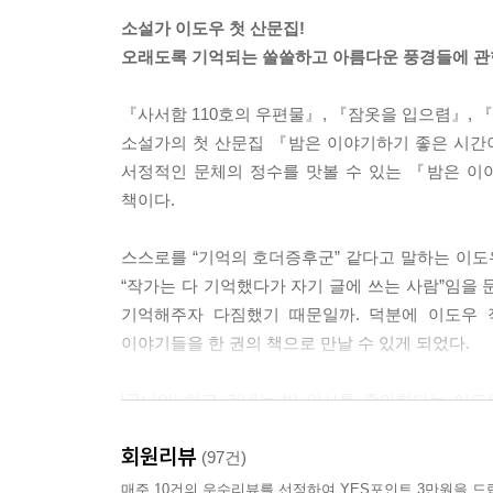
--- pp.58-59
소설가 이도우 첫 산문집!
오래도록 기억되는 쓸쓸하고 아름다운 풍경들에 관
그 소녀에게 말해주고 싶다. ‘나도 중세에 태어났
을 뜯으며 조수 노릇을 했을지도 몰라. 이상하지.
『사서함 110호의 우편물』, 『잠옷을 입으렴』, 
당했던 걸 보면, 금을 만드는 건 괜찮고 약을 만드는
소설가의 첫 산문집 『밤은 이야기하기 좋은 시간
그치?’
서정적인 문체의 정수를 맛볼 수 있는 『밤은 이
들을 수 있다면 둘녕이가 웃었으면 좋겠다. 그리고 
책이다.
--- pp.80-81
스스로를 “기억의 호더증후군” 같다고 말하는 이도우
팬들에게 차를 준비해주는 그의 표정은 다정하고 친절
“작가는 다 기억했다가 자기 글에 쓰는 사람”임을
어난 블렌딩 차가 세상 속에 떠도는 그의 이미지를
기억해주자 다짐했기 때문일까. 덕분에 이도우 작
다. 그토록 오래 누군가를 들여다보았다면 한 조각 
이야기들을 한 권의 책으로 만날 수 있게 되었다.
를 위한 차. 그와 당신을 위한 차.
--- pp.86-87
‘굿나잇’ 하고 건네는 밤 인사를 좋아한다는 이도
이야기가 누군가의 책갈피에 끼워졌다가 바람을 
가끔 진심으로 궁금해진다. 정말 눈빛이란 그렇게 상
회원리뷰
그러니 서로에게 잘 자라고 인사하듯 책장을 펼쳐 들
(97건)
들림 없이 전해지는 믿음에 괜히 딴지를 걸기보다 
밤은 이야기하기 좋은 시간이니까.
매주 10건의 우수리뷰를 선정하여 YES포인트 3만원을 드