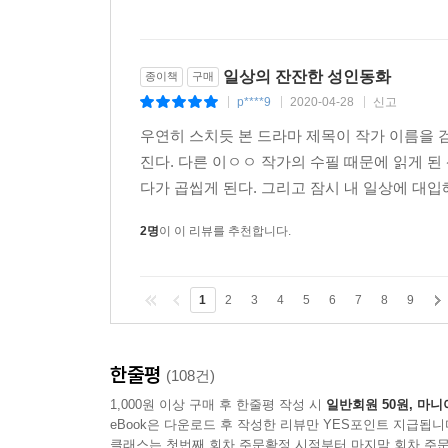
일상의 잔잔한 성인동화
종이책
구매
p****9
2020-04-28
신고
|
|
|
우연히 스치듯 본 드라마 제목이 작가 이름을 
진다. 다른 이ㅇㅇ 작가의 수필 때문에 읽게 된
다가 곱씹게 된다. 그리고 잠시 내 일상에 대입해
2명
이 이 리뷰를 추천합니다.
1
2
3
4
5
6
7
8
9
한줄평
(108건)
1,000원 이상 구매 후 한줄평 작성 시
일반회원 50원, 마니
eBook은 다운로드 후 작성한 리뷰만 YES포인트 지급됩니
클래스는 첫번째 회차 주문확정 시점부터 마지막 회차 주문