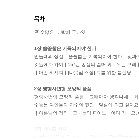
목차
序 수많은 그 밤에 굿나잇
1장 쓸쓸함은 기록되어야 한다
민들레의 상실｜쓸쓸함은 기록되어야 한다｜낮과 밤
것들에 대하여｜157번 종점의 좀머 씨｜우는 모
｜어떤 레시피｜[나뭇잎 소설] 그를 위한 블렌딩
2장 평행사변형 모양의 슬픔
평행사변형 모양의 슬픔｜그때마다 생각나네｜최초의 알
수놓는 여인들과 자수의 뒷면｜털실이 되고 싶어요
｜여름날의 적의｜그녀들의 피아노｜어디 가나요, 
3장 거미줄 서재
네 박자 리듬의 글쓰기｜모퉁이 가게The Shop Ar