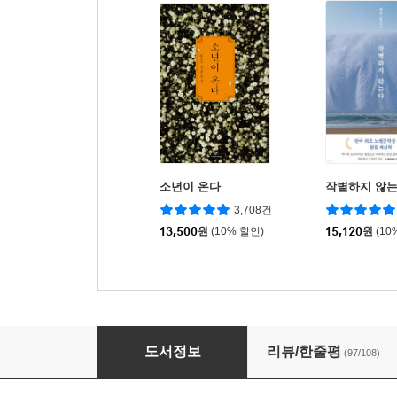
소년이 온다
작별하지 않
3,708건
13,500
원
(10% 할인)
15,120
원
(10
밤은 이야기하기 좋은 시간이니까요
도서정보
리뷰/한줄평
(97/108)