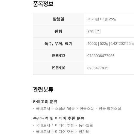
품목정보
발행일
2020년 03월 25일
판형
양장
쪽수, 무게, 크기
400쪽 | 522g | 142*202*25
ISBN13
9788936477936
ISBN10
8936477935
관련분류
카테고리 분류
국내도서
소설/시/희곡
한국소설
한국 장편소설
수상내역 및 미디어 추천 분류
국내도서
미디어 추천
동아일보
국내도서
미디어 추천
한겨레