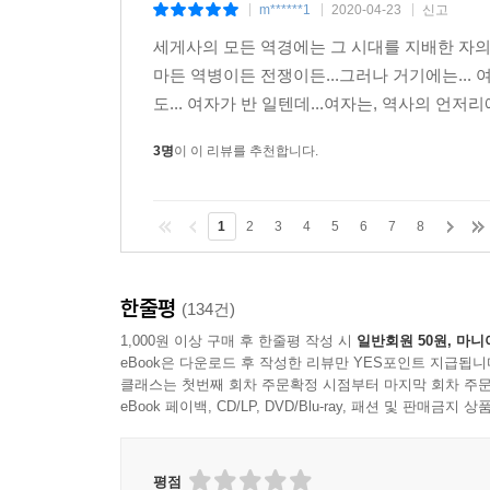
m******1
2020-04-23
신고
|
|
|
세게사의 모든 역경에는 그 시대를 지배한 자의 
마든 역병이든 전쟁이든...그러나 거기에는...
도... 여자가 반 일텐데...여자는, 역사의 언저
3명
이 이 리뷰를 추천합니다.
1
2
3
4
5
6
7
8
한줄평
(134건)
1,000원 이상 구매 후 한줄평 작성 시
일반회원 50원, 마니
eBook은 다운로드 후 작성한 리뷰만 YES포인트 지급됩니
클래스는 첫번째 회차 주문확정 시점부터 마지막 회차 주문
eBook 페이백, CD/LP, DVD/Blu-ray, 패션 및 판매금
평점