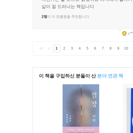
삶이 잘 드러나는 책입니다
2명
이 이 한줄평을 추천합니다.
c**
1
2
3
4
5
6
7
8
9
10
이 책을 구입하신 분들이 산
분야 연관 책