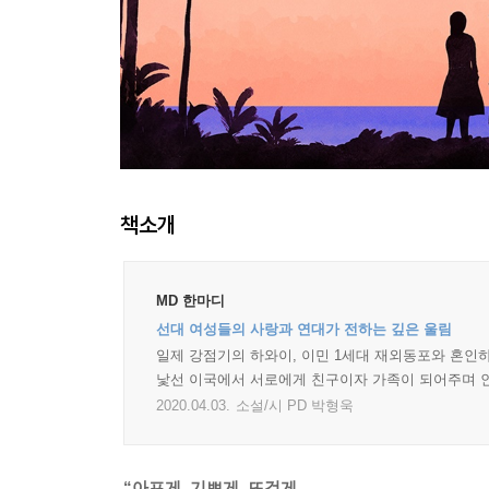
책소개
MD 한마디
선대 여성들의 사랑과 연대가 전하는 깊은 울림
일제 강점기의 하와이, 이민 1세대 재외동포와 혼인
낯선 이국에서 서로에게 친구이자 가족이 되어주며 인
2020.04.03.
소설/시 PD 박형욱
“아프게, 기쁘게, 뜨겁게