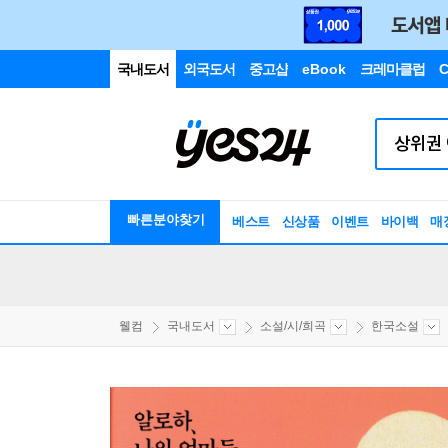
국내도서
외국도서
중고샵
eBook
크레마클럽
C
빠른분야찾기
베스트
신상품
이벤트
바이백
매
웰컴
국내도서
소설/시/희곡
한국소설