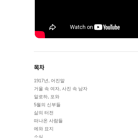
목차
1917년, 어진말
거울 속 여자, 사진 속 남자
알로하, 포와
5월의 신부들
삶의 터전
떠나온 사람들
에와 묘지
소식