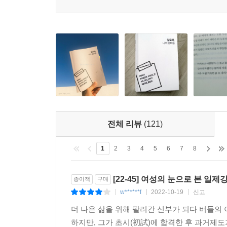
“분명 활자로 이루어져 있는데 마치 영화를 보듯 몰입감이
“400쪽을 어떻게 하루 만에 읽을 수 있었을까? 책을 붙
“긴 여운과 그렁그렁해진 눈 때문에 늦은 새벽에도 바로 
“인생이 사탕수수만큼 달았으면 좋겠지만 (…) 베
눈에 보이는 작품이었다.” @zeni******
“읽기 시작한 지 얼마나 됐다고 눈시울이 붉어지고, 코끝
“놀라운 몰입도, 이건 진짜다.” @jeong********
“그녀들은 부둥켜안고 우는 대신 유쾌하게 웃어넘기는 방
“세상이 내게 등 돌려도 이 악물고 자식들에게 물려줄 터
전체 리뷰
(121)
1
2
3
4
5
6
7
8
[22-45] 여성의 눈으로 본 일
종이책
구매
w******f
2022-10-19
신고
|
|
|
더 나은 삶을 위해 팔려간 신부가 되다 버들의 
하지만, 그가 초시(初試)에 합격한 후 과거제