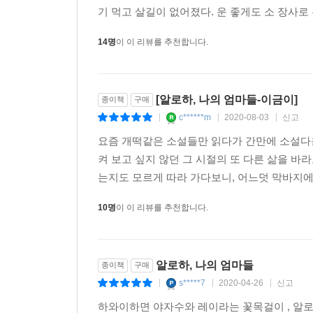
기 먹고 살길이 없어졌다. 운 좋게도 소 장사로 
14명
이 이 리뷰를 추천합니다.
[알로하, 나의 엄마들-이금이]
종이책
구매
c******m
2020-08-03
신고
|
|
|
요즘 개떡같은 소설들만 읽다가 간만에 소설다
켜 보고 싶지 않던 그 시절의 또 다른 삶을 바
는지도 모르게 따라 가다보니, 어느덧 막바지에 와
10명
이 이 리뷰를 추천합니다.
알로하, 나의 엄마들
종이책
구매
s*****7
2020-04-26
신고
|
|
|
하와이하면 야자수와 레이라는 꽃목걸이 , 알