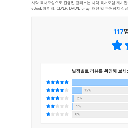
사락 독서모임으로 진행된 클래스는 사락 독서모임 게시판
무엇이 사랑을 낳고 무엇이 인간을 기르는가. 
eBook 페이백, CD/LP, DVD/Blu-ray, 패션 및 판매금
꽃목걸이 ‘레이’를 선물받은 기분이다. 박서련(작가)
손에서 놓을 수 없는 흥미진진한 몰입감, 생생한 디
117
많은 독자에게 널리 가닿을 장편소설의 뛰어난 성
『알로하, 나의 엄마들』은 무엇보다 한 호흡에 읽히
사회 내 독립단의 분열, 백여 년 전 일제 강점기 
앉은 자리에서 다 읽을 만큼 흥미진진한 서사, 가슴
별점별로 리뷰를 확인해 보세
마침내 시대의 선구자를 만나고 운명의 개척자를 만난
12%
『알로하, 나의 엄마들』을 읽는다는 것은 미처 알지
2%
가독성과 몰입도를 지닌 장편소설의 재미와 아름다운
1%
0%
먼저 읽은 사전 서평단 300인의 뜨거운 극찬