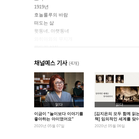
1919년
호놀룰루의 바람
떠도는 삶
윗동네, 아랫동네
와히아와의 무지개
판도라 상자
나의 엄마들
채널예스 기사
(4개)
작가의 말
참고 자료
읽다
읽다
이금이 “놀이보다 이야기를
[김지은의 모두 함께 읽
좋아하는 아이였어요”
책] 임의적인 세계를 맞
면서
2020년 05월 07일
2020년 05월 06일