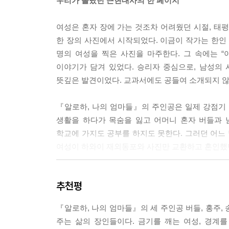
우리가 몰랐던 근현대사의 한 페이지
여성은 혼자 장에 가는 것조차 어려웠던 시절, 태
한 장의 사진에서 시작되었다. 이금이 작가는 한인 
명의 여성을 찍은 사진을 마주한다. 그 속에는 
이야기가 담겨 있었다. 승리자 중심으로, 남성의
뜻깊은 발견이었다. 교과서에도 공들여 소개되지 않
『알로하, 나의 엄마들』의 주인공은 일제 강점기 
생활을 하다가 목숨을 잃고 어머니 혼자 버들과 
학교에 가지도 공부를 하지도 못한다. 그러던 어느
여성이 하와이 재외동포와 사진만 교환하고 혼인했던
더 나은 삶을 꿈꾸며 하와이 이민선에 올랐던 사진 
추천평
뒤로하고 더 나은 삶을 찾아 용기 있게 태평양을 
실물이 스무 살은 더 늙어 보이는 남편을 만나고,
『알로하, 나의 엄마들』의 세 주인공 버들, 홍주,
술주정이 심한 남편을 맞이한다. 이들과 달리 버들은
주는 삶의 장인들이다. 금기를 깨는 여성, 경계