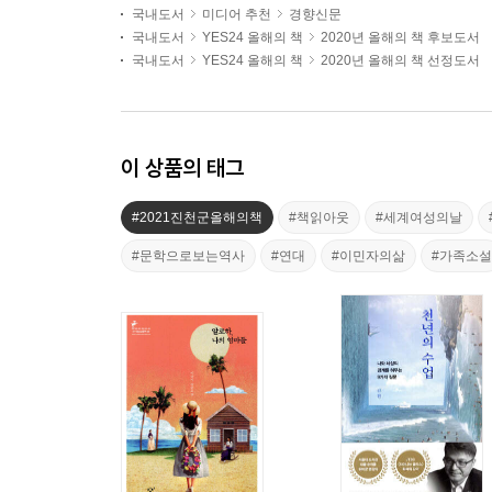
국내도서
미디어 추천
경향신문
국내도서
YES24 올해의 책
2020년 올해의 책 후보도서
국내도서
YES24 올해의 책
2020년 올해의 책 선정도서
이 상품의 태그
#2021진천군올해의책
#책읽아웃
#세계여성의날
#문학으로보는역사
#연대
#이민자의삶
#가족소설