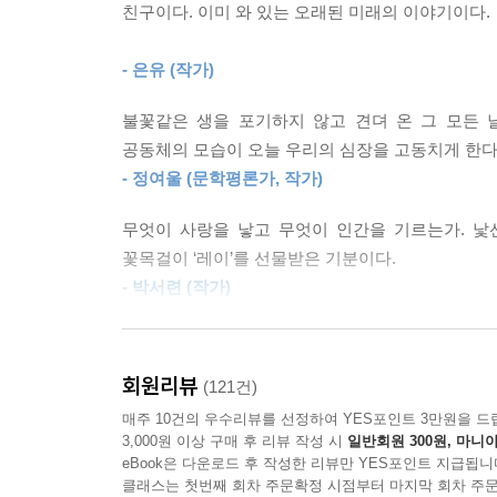
친구이다. 이미 와 있는 오래된 미래의 이야기이다.
탁월하게 그려 낸 여성 중심 공동체의 새로운 발견
배려, 조화, 기쁨, 환대… 우리에게 필요한 알로하의
- 은유 (작가)
그러나 먼 이국땅에서 새로운 배우자를 만나 혼인
불꽃같은 생을 포기하지 않고 견뎌 온 그 모든 
마음을 열지 못한다. 더욱이 고향에서 먼 길까지 함
공동체의 모습이 오늘 우리의 심장을 고동치게 한다
관리자에게 혹독하게 차별당하고 같은 이민 노동
- 정여울 (문학평론가, 작가)
고향에 보내 주고 공부도 하고 싶었던 버들 앞에 험
무엇이 사랑을 낳고 무엇이 인간을 기르는가. 
버들이 의지할 수 있는 사람들은 버들과 비슷한 
꽃목걸이 ‘레이’를 선물받은 기분이다.
편지로 씩씩한 근황을 전해주는 홍주, 속세에 물
- 박서련 (작가)
도우며 가족이 되어 준다. 예상치 못했던 비밀이
앉은자리에서 다 읽을 만큼 흥미진진한 서사, 가슴
된다. 낯선 땅에 뿌리내려 사랑과 연대를 행해 온 
마침내 시대의 선구자를 만나고 운명의 개척자를 만
회원리뷰
(121건)
- 김민식 (PD, 작가)
“어디서나 흔히 들을 수 있는 ‘알로하’라는 말은 단
매주 10건의 우수리뷰를 선정하여 YES포인트 3만원을 드
만든 말이었다. 그 인사말 속에는 서로 사랑하고 배
3,000원 이상 구매 후 리뷰 작성 시
일반회원 300원, 마니아
_365면 「판도라 상자」 중에서
eBook은 다운로드 후 작성한 리뷰만 YES포인트 지급됩니
클래스는 첫번째 회차 주문확정 시점부터 마지막 회차 주문