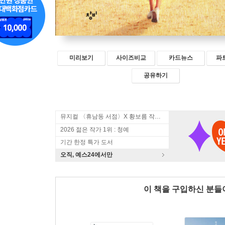
미리보기
사이즈비교
카드뉴스
파
공유하기
뮤지컬 〈휴남동 서점〉X 황보름 작가 북토크
2026 젊은 작가 1위 : 청예
기간 한정 특가 도서
오직, 예스24에서만
이 책을 구입하신 분