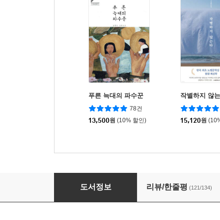
푸른 늑대의 파수꾼
작별하지 않
78건
13,500
원
(10% 할인)
15,120
원
(10
알로하, 나의 엄마들
도서정보
리뷰/한줄평
(121/134)