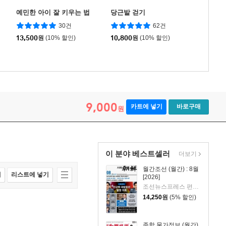
예민한 아이 잘 키우는 법
당근밭 걷기
30건
62건
13,500
원
(10% 할인)
10,800
원
(10% 할인)
9,000
카트에 넣기
바로구매
원
이 분야 베스트셀러
더보기
월간조선 (월간) : 8월
매
리스트에 넣기
[2026]
조선뉴스프레스 편집부
14,250
원
(5% 할인)
종합 물가정보 (월간)