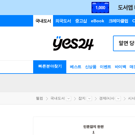
국내도서
외국도서
중고샵
eBook
크레마클럽
C
빠른분야찾기
베스트
신상품
이벤트
바이백
매
웰컴
국내도서
잡지
경제/시사
시사