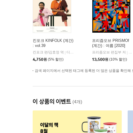
킨포크 KINFOLK (계간)
프리즘오브 PRISMOf
: vol.39
(계간) : 여름 [2020]
킨포크 편/김효정 역
디자인이음
프리즘오브 편집부 저
프
|
|
4,750
원
(5% 할인)
13,500
원
(10% 할인)
검색 페이지에서 선택된 태그에 등록된 더 많은 상품을 확인해 
이 상품의 이벤트
(4개)