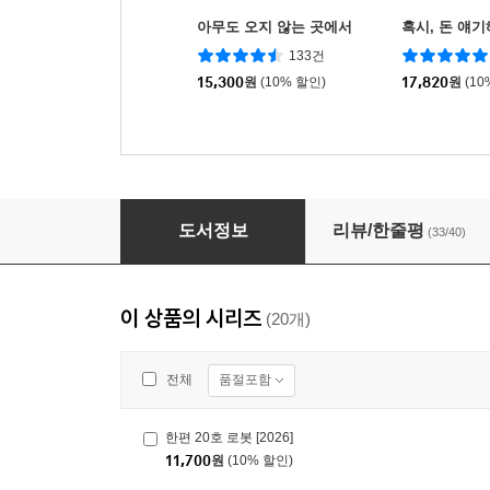
아무도 오지 않는 곳에서
혹시, 돈 얘
133건
15,300
원
(10% 할인)
17,820
원
(10
한편 1호 세대 [2020]
도서정보
리뷰/한줄평
(33/40)
이 상품의 시리즈
(20개)
품절포함
전체
한편 20호 로봇 [2026]
11,700
원
(10% 할인)