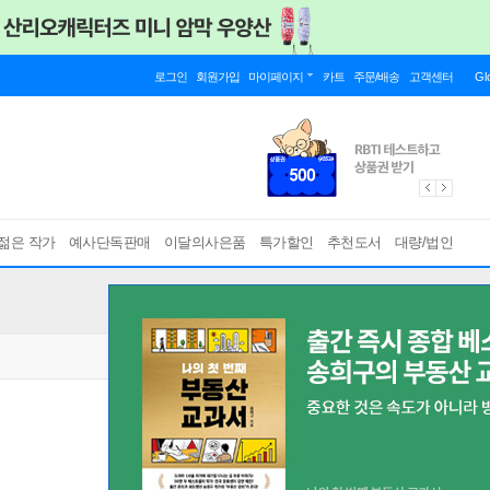
로그인
회원가입
마이페이지
카트
주문/배송
고객센터
Gl
젊은 작가
예사단독판매
이달의사은품
특가할인
추천도서
대량/법인