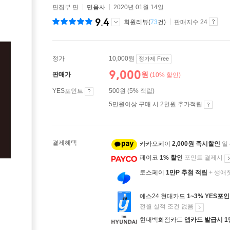
편집부 편
민음사
2020년 01월 14일
9.4
회원리뷰(
73
건)
판매지수 24
정가
10,000원
정가제 Free
9,000
원
판매가
(10% 할인)
YES포인트
500원 (5% 적립)
5만원이상 구매 시 2천원 추가적립
결제혜택
카카오페이
2,000원 즉시할인
일
페이코
1% 할인
포인트 결제시
토스페이
1만P 추첨 적립
+ 생애
예스24 현대카드
1~3% YES포
전월 실적 조건 없음
현대백화점카드
앱카드 발급시 1