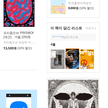
한국출판마케팅연구소 저
9,000
원
(10% 할인)
이 책이 담긴
리스트
더보기
프리즘오브 PRISMOf
(계간) : 겨울 [2019]
l*******0
님의 리스트
 프레스
프리즘오브 편집부 저
프리즘오브 프레스
|
4월
13,500
원
(10% 할인)