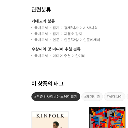
관련분류
카테고리 분류
국내도서
잡지
경제/시사
시사/사회
국내도서
잡지
과월호 잡지
국내도서
인문
인문/교양
인문에세이
수상내역 및 미디어 추천 분류
국내도서
미디어 추천
한겨레
이 상품의 태그
#꾸준히사랑받는스테디잡지
#페미니즘
#세대차이