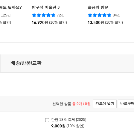
기해도 될까요?
방구석 미술관 3
슬픔의 방문
125건
72건
84건
% 할인)
16,920
원
(10% 할인)
13,500
원
(10% 할인)
배송/반품/교환
카트에 넣기
바로구
선택한 상품
총
0
개 /
0
원
한편 18호 축제 [2025]
9,000
원
(10% 할인)