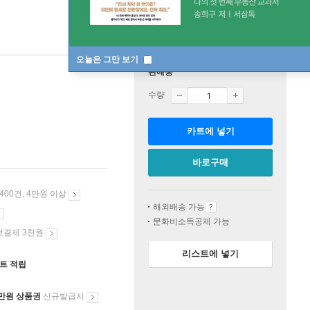
오늘은 그만 보기
판매중
수량
카트에 넣기
바로구매
 400건, 4만원 이상
해외배송 가능
문화비소득공제 가능
첫결제 3천원
리스트에 넣기
인트 적립
만원 상품권
신규발급시