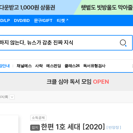
D/LP
DVD/BD
문구
/GIFT
티켓
장안내
채널예스
사락
예스펀딩
클래스24
독서유형검사
RBTI Lab
독서유형검사
크클 심야 독서 모임
OPEN
/사회
소득공제
한편 1호 세대 [2020]
[ 반양장 ]
잡지