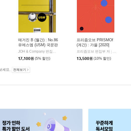
매거진 B (월간) : No.86
프리즘오브 PRISMOf
유에스엠 (USM) 국문판
(계간) : 가을 [2020]
리즘오브 프레스
JOH & Company 편집부 편
JOH(제이오에이치)
프리즘오브 편집부 저
프리즘오브
|
|
17,100
원
(5% 할인)
13,500
원
(10% 할인)
보세요.
전체보기