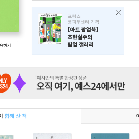
프랑스
퐁피두센터 기획
[아트 팝업북]
초현실주의
팝업 갤러리
유하기
들이
함께 산 책