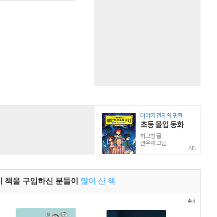
AD
이 책을 구입하신 분들이
많이 산 책
4
/4