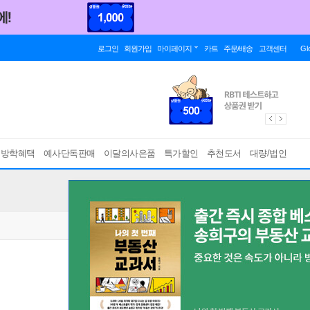
로그인
회원가입
마이페이지
카트
주문/배송
고객센터
Gl
름방학혜택
예사단독판매
이달의사은품
특가할인
추천도서
대량/법인