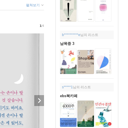
펼쳐보기
1
/4
b**********e
님의 리스트
남목중 3
s*****1
님의 리스트
ebs북카페