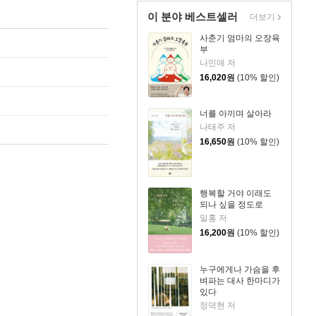
이 분야 베스트셀러
더보기
사춘기 엄마의 오장육
부
나민애 저
16,020
원
(10% 할인)
너를 아끼며 살아라
나태주 저
16,650
원
(10% 할인)
행복할 거야 이래도
되나 싶을 정도로
일홍 저
16,200
원
(10% 할인)
누구에게나 가슴을 후
벼파는 대사 한마디가
있다
정덕현 저