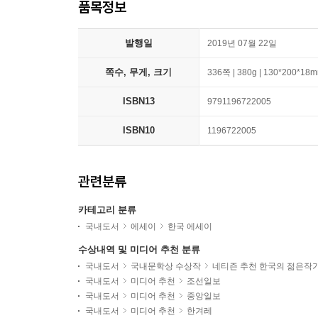
품목정보
발행일
2019년 07월 22일
쪽수, 무게, 크기
336쪽 | 380g | 130*200*18
ISBN13
9791196722005
ISBN10
1196722005
관련분류
카테고리 분류
국내도서
에세이
한국 에세이
수상내역 및 미디어 추천 분류
국내도서
국내문학상 수상작
네티즌 추천 한국의 젊은작
국내도서
미디어 추천
조선일보
국내도서
미디어 추천
중앙일보
국내도서
미디어 추천
한겨레