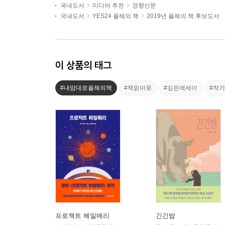
국내도서
미디어 추천
경향신문
국내도서
YES24 올해의 책
2019년 올해의 책 후보도서
이 상품의 태그
#내맘대로올해의책
#책읽아웃
#깊은에세이
#작
프로젝트 헤일메리
긴긴밤