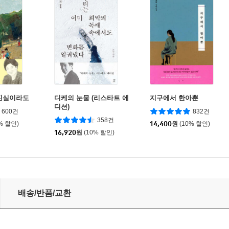
진실이라도
디케의 눈물 (리스타트 에
지구에서 한아뿐
디션)
600건
832건
358건
% 할인)
14,400
원
(10% 할인)
16,920
원
(10% 할인)
배송/반품/교환