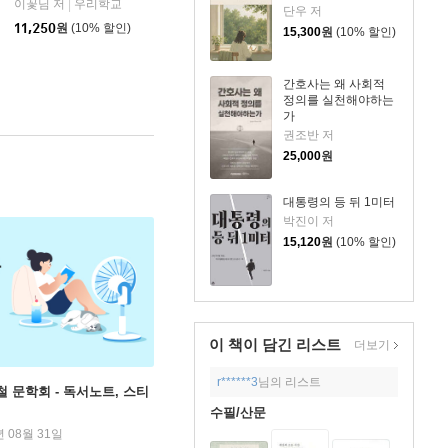
이꽃님 저
우리학교
|
단우 저
11,250
원
(10% 할인)
15,300
원
(10% 할인)
간호사는 왜 사회적
정의를 실천해야하는
가
권조반 저
25,000
원
대통령의 등 뒤 1미터
박진이 저
15,120
원
(10% 할인)
이 책이 담긴
리스트
더보기
r******3
님의 리스트
철 문학회 - 독서노트, 스티
수필/산문
년 08월 31일