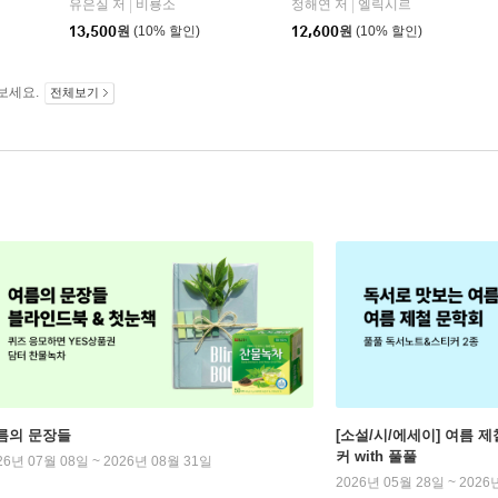
유은실 저
비룡소
정해연 저
엘릭시르
|
|
13,500
원
(10% 할인)
12,600
원
(10% 할인)
보세요.
전체보기
름의 문장들
[소설/시/에세이] 여름 제
커 with 풀풀
26년 07월 08일 ~ 2026년 08월 31일
2026년 05월 28일 ~ 2026