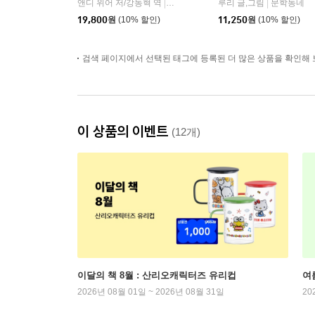
앤디 위어 저/강동혁 역
알에이치코리아(RHK)
루리 글,그림
문학동네
|
|
19,800
원
(10% 할인)
11,250
원
(10% 할인)
검색 페이지에서 선택된 태그에 등록된 더 많은 상품을 확인해 
이 상품의 이벤트
(12개)
이달의 책 8월 : 산리오캐릭터즈 유리컵
여
2026년 08월 01일 ~ 2026년 08월 31일
20