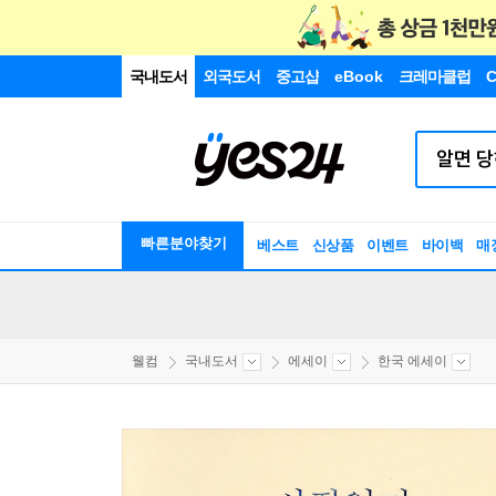
국내도서
외국도서
중고샵
eBook
크레마클럽
C
빠른분야찾기
베스트
신상품
이벤트
바이백
매
웰컴
국내도서
에세이
한국 에세이