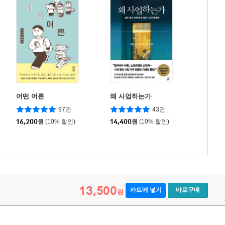
어떤 어른
왜 사업하는가
97건
43건
16,200
원
(10% 할인)
14,400
원
(10% 할인)
13,500
카트에 넣기
바로구매
원