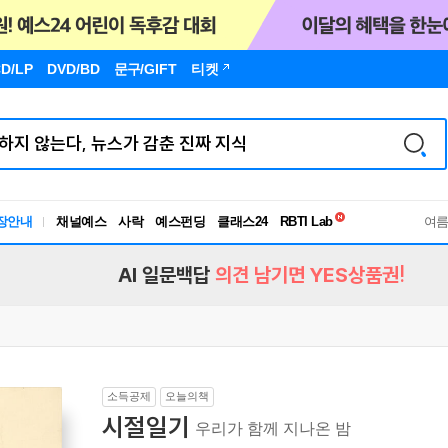
D/LP
DVD/BD
문구
/GIFT
티켓
독서유형검사
장안내
채널예스
사락
예스펀딩
클래스24
RBTI Lab
여
독서유형검사
AI 일문백답
의견 남기면 YES상품권!
소득공제
오늘의책
시절일기
우리가 함께 지나온 밤