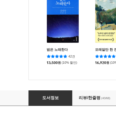
밤은 노래한다
모래알만 한 
42건
13,500
원
(10% 할인)
16,920
원
(10
시절일기
도서정보
리뷰/한줄평
(43/68)