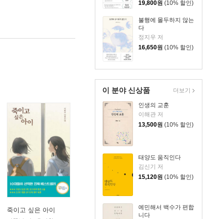
19,800
원
(10% 할인)
불행에 몰두하지 않는
다
정지우 저
16,650
원
(10% 할인)
이 분야 신상품
더보기
인생의 교훈
이해관 저
13,500
원
(10% 할인)
태양도 움직인다
김신기 저
15,120
원
(10% 할인)
예민해서 백수가 편합
죽이고 싶은 아이
니다