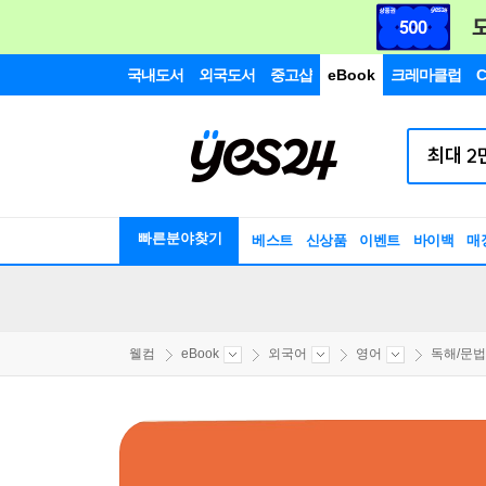
국내도서
외국도서
중고샵
eBook
크레마클럽
C
빠른분야찾기
베스트
신상품
이벤트
바이백
매
웰컴
eBook
외국어
영어
독해/문법