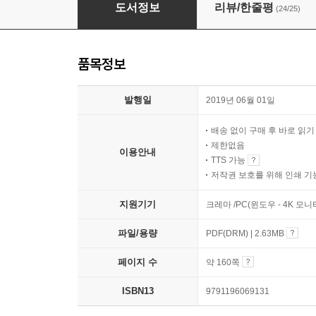
어쩌다보니 번역가
도서정보
리뷰/한줄평
(24/25)
품목정보
발행일
2019년 06월 01일
배송 없이 구매 후 바로 읽
제한없음
이용안내
TTS 가능
저작권 보호를 위해 인쇄 기
지원기기
크레마 /PC(윈도우 - 4K 모
파일/용량
PDF(DRM) | 2.63MB
페이지 수
약 160쪽
ISBN13
9791196069131