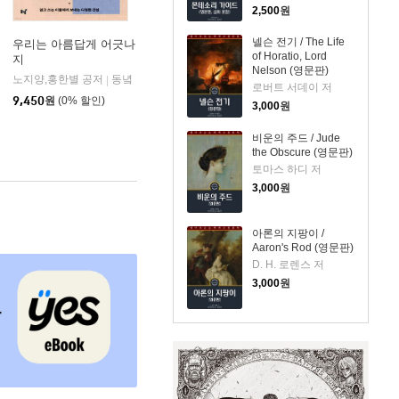
2,500
원
넬슨 전기 / The Life
우리는 아름답게 어긋나
of Horatio, Lord
지
Nelson (영문판)
메멘토
노지양,홍한별 공저
동녘
|
로버트 서데이 저
9,450
원
(0% 할인)
3,000
원
비운의 주드 / Jude
the Obscure (영문판)
토마스 하디 저
3,000
원
아론의 지팡이 /
Aaron's Rod (영문판)
D. H. 로렌스 저
3,000
원