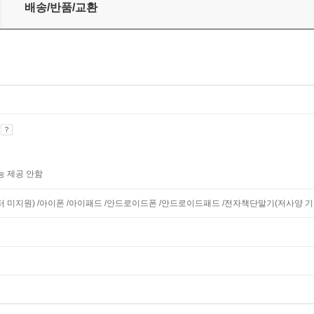
배송/반품/교환
기
능 제공 안함
니터 미지원) /아이폰 /아이패드 /안드로이드폰 /안드로이드패드 /전자책단말기(저사양 기기 