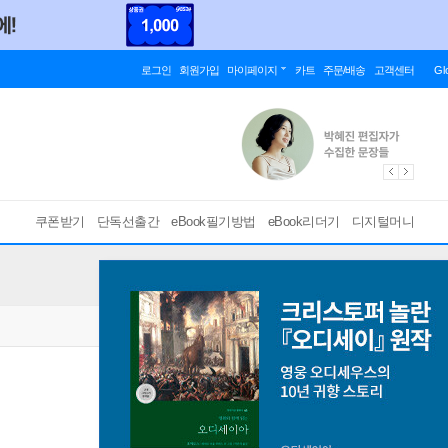
로그인
회원가입
마이페이지
카트
주문/배송
고객센터
Gl
쿠폰받기
단독선출간
eBook필기방법
eBook리더기
디지털머니