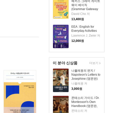
해커스 그래머 게이트
웨이 베이직
(Grammar Gateway
Basic)
David Cho 저
13,400
원
EEA : English for
Everyday Activities
Lawrence J. Zwier 저
12,000
원
이 분야 신상품
더보기
나폴레옹의 편지 /
Napoleon's Letters to
Josephine (영문판)
나폴레옹 저
3,000
원
몬테소리 가이드 / Dr.
Montessori's Own
Handbook (영문판,
삽화 포함)
몬테소리 저