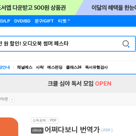
D/LP
DVD/BD
문구
/GIFT
티켓
장안내
채널예스
사락
예스펀딩
클래스24
독서유형검사
RBTI Lab
독서유형검사
크클 심야 독서 모임
OPEN
/작문
소득공제
PDF
어쩌다보니 번역가
[ PDF ]
eBook