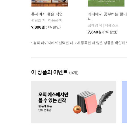
혼자여서 좋은 직업
카페에서 공부하는 할머
니
권남희 저
마음산책
|
심혜경 저
더퀘스트
|
9,800
원
(0% 할인)
7,840
원
(0% 할인)
검색 페이지에서 선택된 태그에 등록된 더 많은 상품을 확인해 
이 상품의 이벤트
(5개)