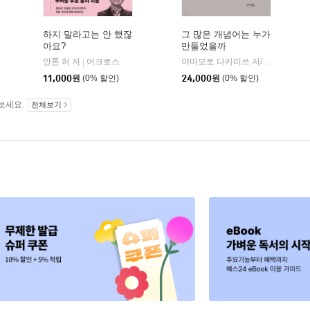
하지 말라고는 안 했잖
그 많은 개념어는 누가
아요?
만들었을까
안톤 허 저
어크로스
야마모토 다카미쓰 저/지비원 역
|
|
11,000
원
(0% 할인)
24,000
원
(0% 할인)
보세요.
전체보기