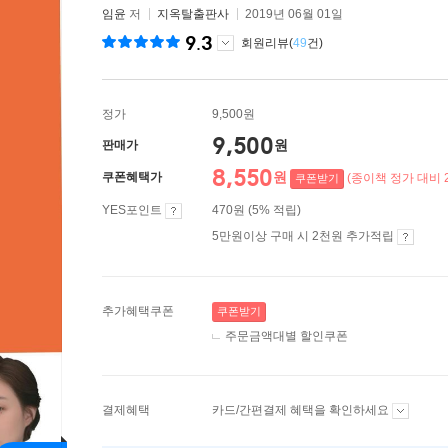
임윤
저
지옥탈출판사
2019년 06월 01일
9.3
회원리뷰(
49
건)
정가
9,500원
9,500
원
판매가
8,550
원
쿠폰혜택가
(종이책 정가 대비 2
쿠폰받기
YES포인트
470원 (5% 적립)
5만원이상 구매 시 2천원 추가적립
추가혜택쿠폰
쿠폰받기
주문금액대별 할인쿠폰
결제혜택
카드/간편결제 혜택을 확인하세요