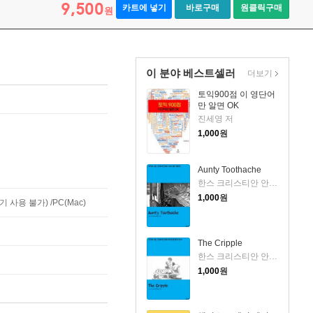
9,500
카트에 넣기
바로구매
원클릭구매
원
이 분야 베스트셀러
더보기
토익900점 이 영단어
만 알면 OK
진세영 저
1,000
원
Aunty Toothache
한스 크리스티안 안데르센 저
1,000
원
사용 불가) /PC(Mac)
The Cripple
한스 크리스티안 안데르센 저
1,000
원