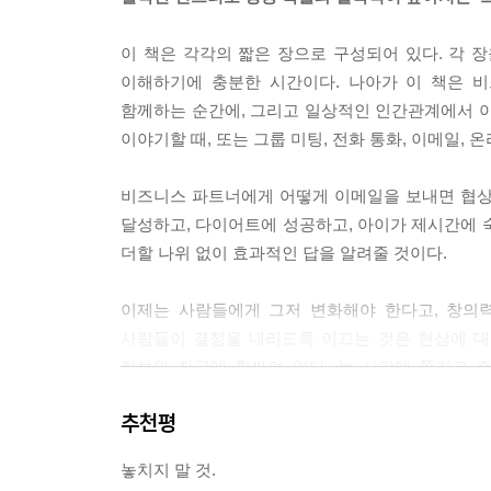
기꺼이 돕고자 하는 마음을 전달할 때 관리자와 리
도움을 요청할 때 경험하게 되는 당혹스러움이나 
이 책은 각각의 짧은 장으로 구성되어 있다. 각 장
기뻤던 과거 사례를 들며 누군가에게 도와달라고 
이해하기에 충분한 시간이다. 나아가 이 책은 
정보를 구하도록 격려하는 의료 전문가들은 도움을
함께하는 순간에, 그리고 일상적인 인간관계에서 이
간단한 변화만으로 커다란 차이를 만들어낼 수 있다. -
이야기할 때, 또는 그룹 미팅, 전화 통화, 이메일,
목표에 절반 정도 도달하게 되면 이때가 바로 작은 
비즈니스 파트너에게 어떻게 이메일을 보내면 협상이
것으로 피드백을 변화할 때 일반적으로 작업을 끝까지
달성하고, 다이어트에 성공하고, 아이가 제시간에 
“목표의 80퍼센트를 달성했네요”라고 말하는 것보다
더할 나위 없이 효과적인 답을 알려줄 것이다.
--- 「Chapter 43 다른 사람 또는 나 자신에게 동기부
이제는 사람들에게 그저 변화해야 한다고, 창의
사람들이 결정을 내리도록 이끄는 것은 현상에 대한 
정보와 자극에 휩싸여 있다. 늘 시간에 쫓기고 
설득하려면 인지 자체보다는 맥락을 활용하고 정보
추천평
교육시킬 수 있을 뿐더러 누구나 다른 사람에게 영향
맥락 등을 조금 바꾸는 것만으로도 사람들의 반응과
놓치지 말 것.