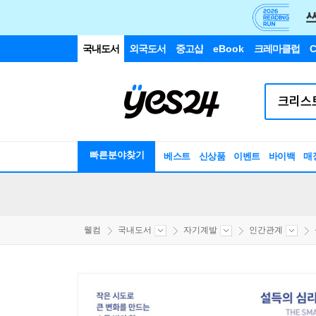
국내도서
외국도서
중고샵
eBook
크레마클럽
C
빠른분야찾기
베스트
신상품
이벤트
바이백
매
웰컴
국내도서
자기계발
인간관계