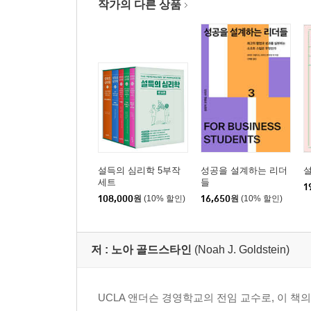
작가의 다른 상품
설득의 심리학 5부작
성공을 설계하는 리더
설
세트
들
1
108,000
원
(10% 할인)
16,650
원
(10% 할인)
저 :
노아 골드스타인
(Noah J. Goldstein)
UCLA 앤더슨 경영학교의 전임 교수로, 이 책의