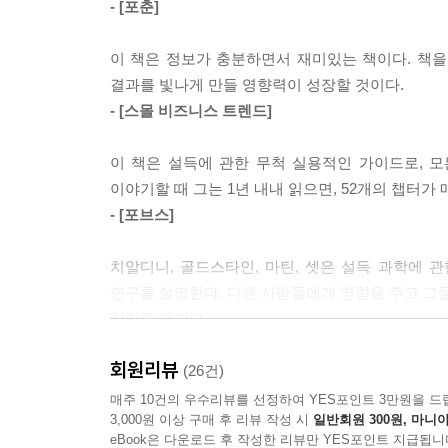
- [포춘]
상대의 마음을 사로잡거나 설득할 때 이 책에서 제시
증명된 작은 변화를 주시하라. 이러한 변화를 실
이 책은 정보가 충분하면서 재미있는 책이다. 책을
뛰어넘어 놀라운 결과를 안겨줄 것이다.
결과를 빛나게 만들 영향력이 성장할 것이다.
- [스몰 비즈니스 트렌드]
이 책은 설득에 관한 무척 실용적인 가이드로, 
이야기할 때 그는 1년 내내 읽으면, 52개의 챕터가
- [포브스]
치알디니, 골드스타인, 마틴, 셋은 설득 과학에 
연구를 설명한다. 다른 사람들에게 영향을 주고 그들
실어줄 것이다.
- 다니엘 핑크(미래학자)
회원리뷰
(26건)
작은 변화가 큰 차이를 가져온다는 것을 의심했다면
매주 10건의 우수리뷰를 선정하여 YES포인트 3만원을 드
3,000원 이상 구매 후 리뷰 작성 시
일반회원 300원, 마니아
- 댄 애리얼리(듀크 대학 교수)
eBook은 다운로드 후 작성한 리뷰만 YES포인트 지급됩니