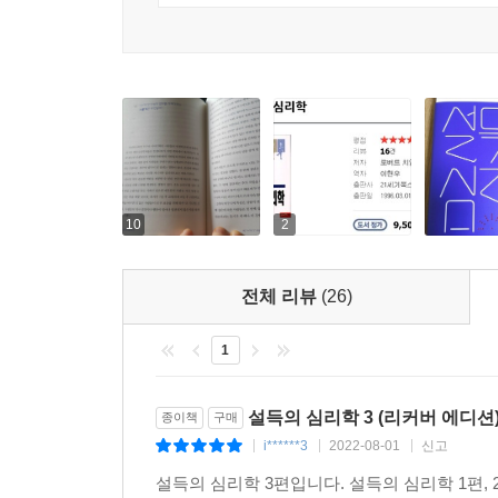
10
2
전체 리뷰
(26)
1
설득의 심리학 3 (리커버 에디션
종이책
구매
i******3
2022-08-01
신고
|
|
|
설득의 심리학 3편입니다. 설득의 심리학 1편,