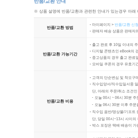
반품/교환 안내
※ 상품 설명에 반품/교환과 관련한 안내가 있는경우 아래 
마이페이지 >
반품/교환 신청
반품/교환 방법
판매자 배송 상품은 판매자와
출고 완료 후 10일 이내의 
디지털 콘텐츠인 eBook의 
반품/교환 가능기간
중고상품의 경우 출고 완료일
모바일 쿠폰의 경우 유효기간(
고객의 단순변심 및 착오구
직수입양서/직수입일서중 일
단, 아래의 주문/취소 조건인
오늘 00시 ~ 06시 30분 
반품/교환 비용
오늘 06시 30분 이후 주문
직수입 음반/영상물/기프트 
단, 당일 00시~13시 사이
박스 포장은 택배 배송이 가