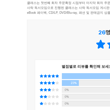
클래스는 첫번째 회차 주문확정 시점부터 마지막 회차 주문
다른 사람들이 가진 믿음이나 하는 행동을 바꾸려
사락 독서모임으로 진행된 클래스는 사락 독서모임 게시판
들려주는 최고의 과학과 실천을 제공한다. 영향력에 
eBook 페이백, CD/LP, DVD/Blu-ray, 패션 및 판매금
- 아담 그랜트(와튼 스쿨 교수)
26
명
더 나은 협상가가 되길 원하는가? 더 생산적으로 미
싶은 모든 이들에게 간단하고도 힘 있는 발판을 마
- 조나 버거(와튼 스쿨 교수)
별점별로 리뷰를 확인해 보세
23%
0%
0%
0%