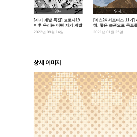
Chapter 06. 환경이 행동을 결정한다
읽다
읽다
아침마다 사과를 먹게 된 비밀 ｜ 왜 집보다 스타벅
[자기 계발 특집] 코로나19
[예스24 서포터즈 11기]
이후 우리는 어떤 자기 계발
해, 좋은 습관으로 목표
서를 읽었을까?
이루고 싶다면
2022년 09월 14일
2021년 01월 25일
Chapter 07. 나쁜 습관 피하기 기술
Part 3. 두 번째 법칙, 매력적이어야 달라진다
Chapter 08. 왜 어떤 습관은 더 하고 싶을까
상세 이미지
‘좋아하는 것’보다 ‘원하는 것’에 끌린다 ｜ 일상에
Chapter 09. 왜 주위 사람에 따라 내 습관이 변할까
우리의 행동을 결정짓는 세 집단
Chapter 10. 나쁜 습관도 즐겁게 고칠 수 있을까
당신이 게임을 하는 진짜 이유 ｜ 긍정적인 느낌을
Part 4. 세 번째 법칙, 쉬워야 달라진다