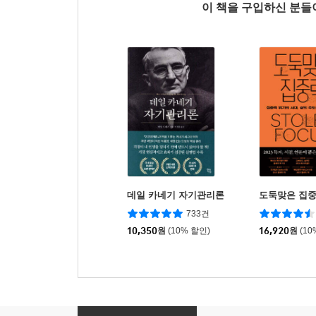
이 책을 구입하신 분
데일 카네기 자기관리론
도둑맞은 집
733건
10,350
원
(10% 할인)
16,920
원
(10