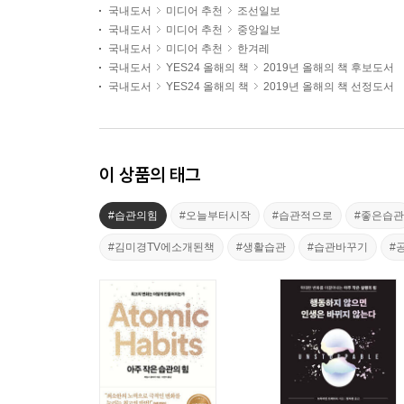
국내도서
미디어 추천
조선일보
국내도서
미디어 추천
중앙일보
국내도서
미디어 추천
한겨레
국내도서
YES24 올해의 책
2019년 올해의 책 후보도서
국내도서
YES24 올해의 책
2019년 올해의 책 선정도서
이 상품의 태그
#습관의힘
#오늘부터시작
#습관적으로
#좋은습관
#김미경TV에소개된책
#생활습관
#습관바꾸기
#