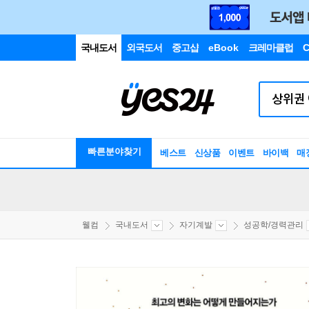
국내도서
외국도서
중고샵
eBook
크레마클럽
C
빠른분야찾기
베스트
신상품
이벤트
바이백
매
웰컴
국내도서
자기계발
성공학/경력관리