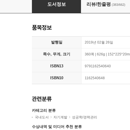
아주 작은 습관의 힘 (50만 부 기념 스페셜 에디션
도서정보
리뷰/한줄평
(383/662)
품목정보
발행일
2019년 02월 26일
쪽수, 무게, 크기
360쪽 | 626g | 152*225*20
ISBN13
9791162540640
ISBN10
1162540648
관련분류
카테고리 분류
국내도서
자기계발
성공학/경력관리
수상내역 및 미디어 추천 분류