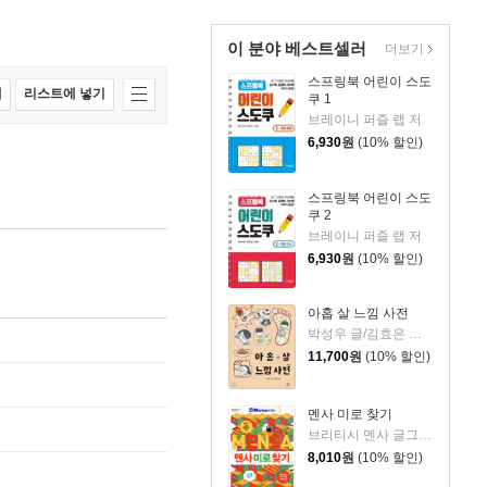
이 분야 베스트셀러
더보기
스프링북 어린이 스도
매
리스트에 넣기
쿠 1
브레이니 퍼즐 랩 저
6,930
원
(10% 할인)
스프링북 어린이 스도
쿠 2
브레이니 퍼즐 랩 저
6,930
원
(10% 할인)
아홉 살 느낌 사전
박성우 글/김효은 그림
11,700
원
(10% 할인)
멘사 미로 찾기
브리티시 멘사 글그림/멘사코리아 감수
8,010
원
(10% 할인)