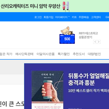
로그인
회원가입
마이페이지
카트
주문/배송
고객센터
Gl
젊은 작가
예사단독판매
이달의사은품
특가할인
추천도서
대량/법인
 큰 스도쿠 148 2 중급편