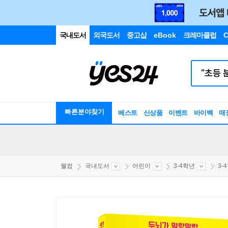
국내도서
외국도서
중고샵
eBook
크레마클럽
C
빠른분야찾기
베스트
신상품
이벤트
바이백
매
웰컴
국내도서
어린이
3-4학년
3-4