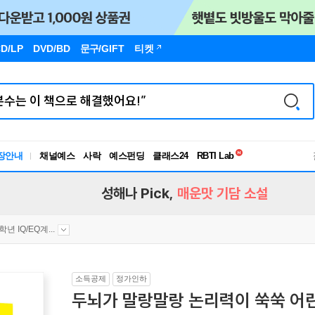
D/LP
DVD/BD
문구
/GIFT
티켓
독서유형검사
RBTI Lab
장안내
채널예스
사락
예스펀딩
클래스24
독서유형검사
성해나 Pick,
매운맛 기담 소설
학년 IQ/EQ계...
소득공제
정가인하
두뇌가 말랑말랑 논리력이 쑥쑥 어린이