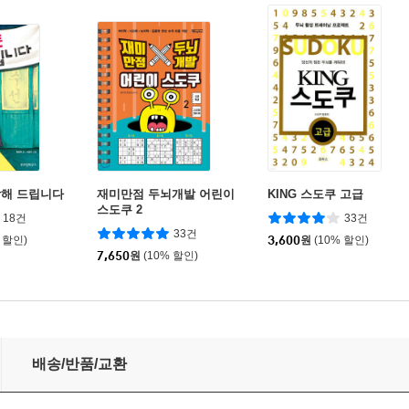
탁해 드립니다
재미만점 두뇌개발 어린이
KING 스도쿠 고급
스도쿠 2
18건
33건
33건
 할인)
3,600
원
(10% 할인)
7,650
원
(10% 할인)
148 2 중급편
배송/반품/교환