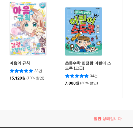
마음의 규칙
초등수학 만점왕 어린이 스
도쿠 (고급)
38건
34건
15,120
원
(10% 할인)
7,000
원
(30% 할인)
절판
상태입니다.