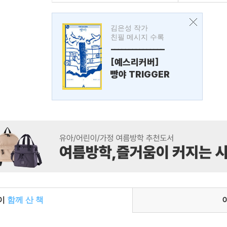
김은성 작가
친필 메시지 수록
---------------
[예스리커버]
빵야 TRIGGER
들이
함께 산 책