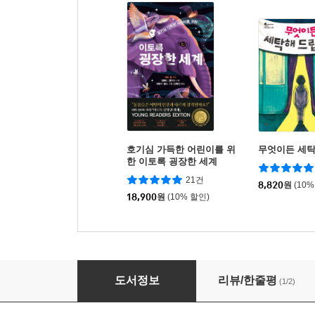
호기심 가득한 어린이를 위
무엇이든 세
한 이토록 굉장한 세계
21건
8,820
원
(10%
18,900
원
(10% 할인)
두뇌가 말랑말랑 논리력이 쑥쑥 어린이 큰 스도쿠 
도서정보
리뷰/한줄평
(1/2)