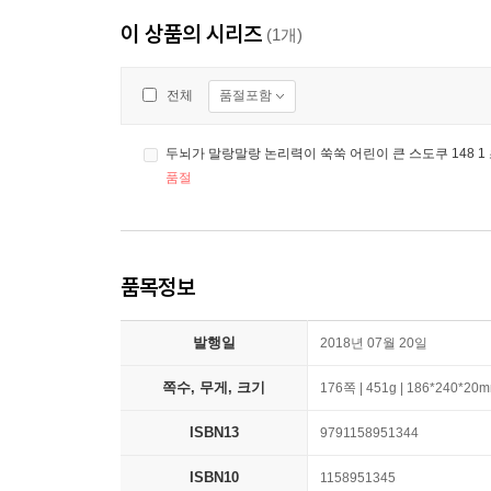
이 상품의 시리즈
(1개)
품절포함
전체
두뇌가 말랑말랑 논리력이 쑥쑥 어린이 큰 스도쿠 148 1
품절
품목정보
발행일
2018년 07월 20일
쪽수, 무게, 크기
176쪽 | 451g | 186*240*20
ISBN13
9791158951344
ISBN10
1158951345