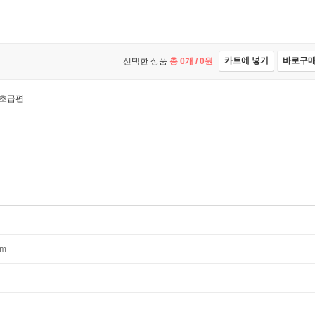
카트에 넣기
바로구
선택한 상품
총
0
개 /
0
원
 초급편
mm