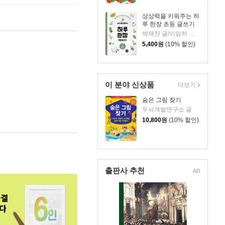
상상력을 키워주는 하
루 한장 초등 글쓰기
박재찬 글/이임하 그림
5,400
원
(10% 할인)
이 분야 신상품
더보기
숨은 그림 찾기
두뇌개발연구소 글
10,800
원
(10% 할인)
출판사 추천
AD