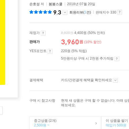
손호성
저
봄봄스쿨
2018년 07월 20일
9.3
회원리뷰(
3
건)
판매지수 330
재정가
8,800
원
4,400원
(50% 인하)
3,960
원
판매가
(10% 할인)
YES포인트
220원 (5% 적립)
5만원이상 구매 시 2천원 추가적립
결제혜택
카드/간편결제 혜택을 확인하세요
구매 시 참고사항
현재 새 상품은 구매 할 수 없습니다. 아래 
해보세요.
중고상품 (2개)
이 상품을 팔기
2,500원 ~
매입가 500원