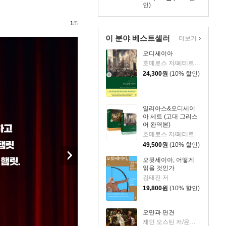
인)
1
/5
이 분야 베스트셀러
더보기
오디세이아
호메로스 저/페테르 파울 루벤스 그림/박문재 역
24,300
원
(10% 할인)
일리아스&오디세이
아 세트 (고대 그리스
어 완역본)
호메로스 저/페테르 파울 루벤스 그림/박문재 역
49,500
원
(10% 할인)
오뒷세이아, 어떻게
읽을 것인가
김태진 저
19,800
원
(10% 할인)
오만과 편견
제인 오스틴 저/윤지관,전승희 공역