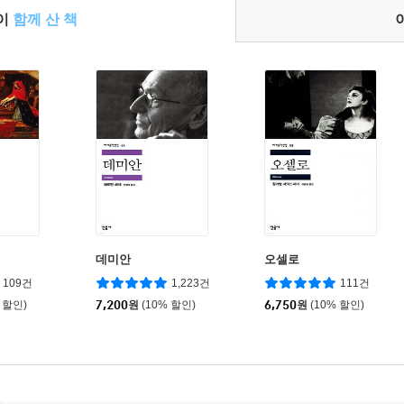
들이
함께 산 책
데미안
오셀로
109건
1,223건
111건
 할인)
7,200
원
(10% 할인)
6,750
원
(10% 할인)