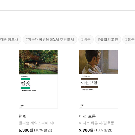
울대권장도서
#미국대학위원회SAT추천도서
#비극
#불멸의고전
#요
햄릿
이선 프롬
민음사
윌리엄 셰익스피어 저/최종철 역
민음사
이디스 워튼 저/김욱동 역
민음사
|
|
|
6,300
원
(10% 할인)
9,900
원
(10% 할인)