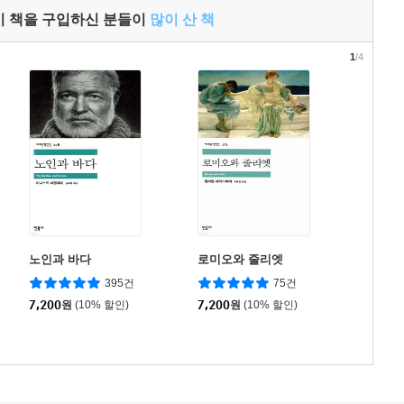
이 책을 구입하신 분들이
많이 산 책
1
/4
노인과 바다
로미오와 줄리엣
395건
75건
7,200
원
(10% 할인)
7,200
원
(10% 할인)