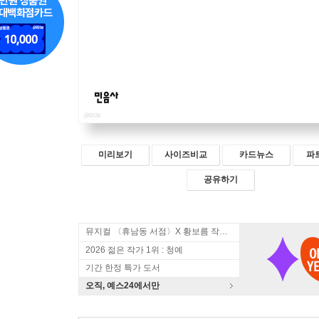
미리보기
사이즈비교
카드뉴스
파
공유하기
뮤지컬 〈휴남동 서점〉X 황보름 작가 북토크
2026 젊은 작가 1위 : 청예
기간 한정 특가 도서
오직, 예스24에서만