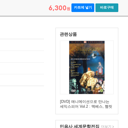
6,300
카트에 넣기
바로구매
원
관련상품
[DVD] 애니메이션으로 만나는
세익스피어 Vol.2 : 맥베스, 햄릿
(dts : 2Disc)
민음사 세계문학전집
더보기