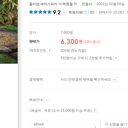
윌리엄 셰익스피어
저/
최종철
역
민음사
2001년 02월 28일
9.2
회원리뷰(
251
건)
판매지수 15,282
정가
7,000원
6,300
원
판매가
(10% 할인)
YES포인트
350원 (5% 적립)
5만원이상 구매 시 2천원 추가적립
결제혜택
카드/간편결제 혜택을 확인하세요
배송안내
배송비 : 유료 (도서 15,000원 이상 무료)
eBook
이 상품을 팔기