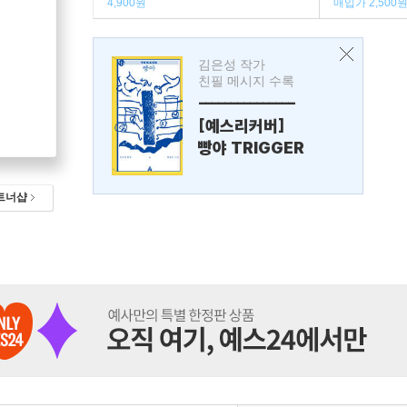
4,900원
매입가 2,500
김은성 작가
친필 메시지 수록
---------------
[예스리커버]
빵야 TRIGGER
트너샵