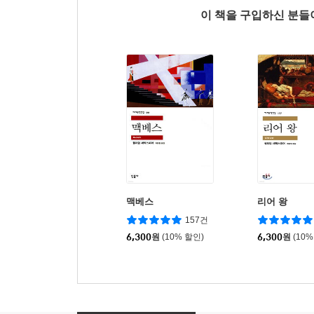
이 책을 구입하신 분
맥베스
리어 왕
157건
6,300
원
(10% 할인)
6,300
원
(10%