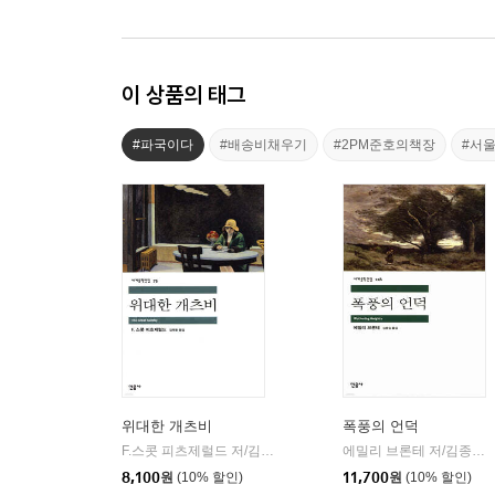
이 상품의 태그
#파국이다
#배송비채우기
#2PM준호의책장
#서
위대한 개츠비
폭풍의 언덕
F.스콧 피츠제럴드 저/김욱동 역
민음사
에밀리 브론테 저/김종길 역
|
8,100
원
(10% 할인)
11,700
원
(10% 할인)