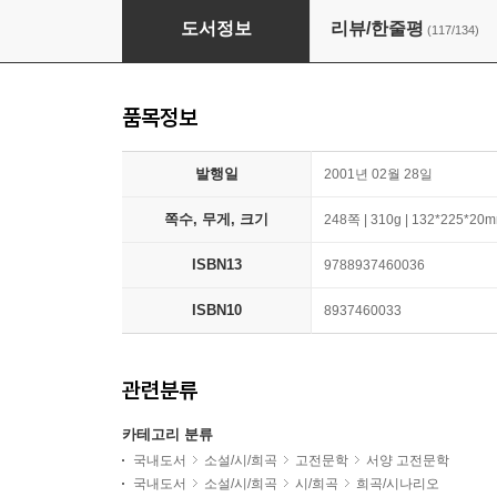
햄릿
도서정보
리뷰/한줄평
(117/134)
품목정보
발행일
2001년 02월 28일
쪽수, 무게, 크기
248쪽 | 310g | 132*225*20
ISBN13
9788937460036
ISBN10
8937460033
관련분류
카테고리 분류
국내도서
소설/시/희곡
고전문학
서양 고전문학
국내도서
소설/시/희곡
시/희곡
희곡/시나리오