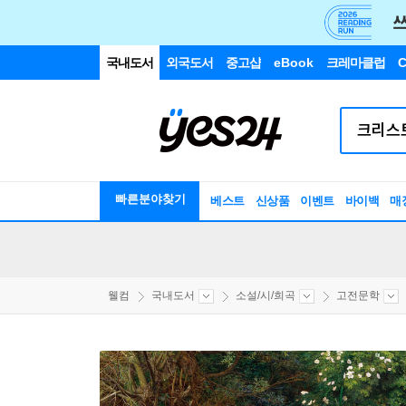
국내도서
외국도서
중고샵
eBook
크레마클럽
C
빠른분야찾기
베스트
신상품
이벤트
바이백
매
웰컴
국내도서
소설/시/희곡
고전문학