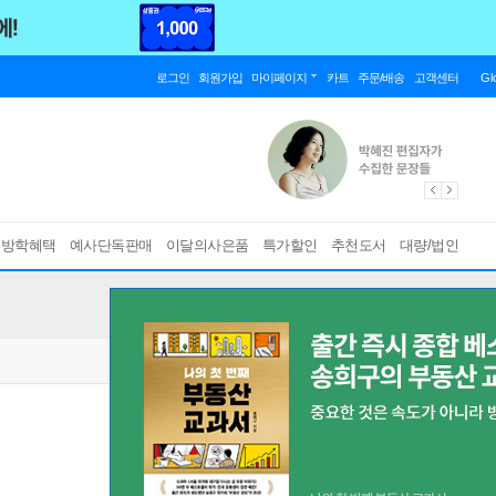
로그인
회원가입
마이페이지
카트
주문/배송
고객센터
Gl
름방학혜택
예사단독판매
이달의사은품
특가할인
추천도서
대량/법인