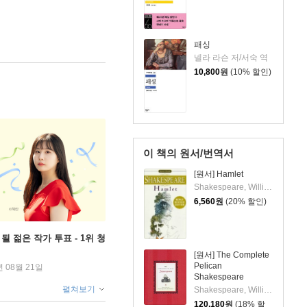
패싱
넬라 라슨 저/서숙 역
10,800
원
(10% 할인)
이 책의 원서/번역서
[원서] Hamlet
Shakespeare, William / Barnet, Sylvan
6,560
원
(20% 할인)
될 젊은 작가 투표 - 1위 청
[원서] The Complete
Pelican
년 08월 21일
Shakespeare
펼쳐보기
Shakespeare, William / Orgel, Stephen / Braunmuller, A. R.
120,180
원
(18% 할