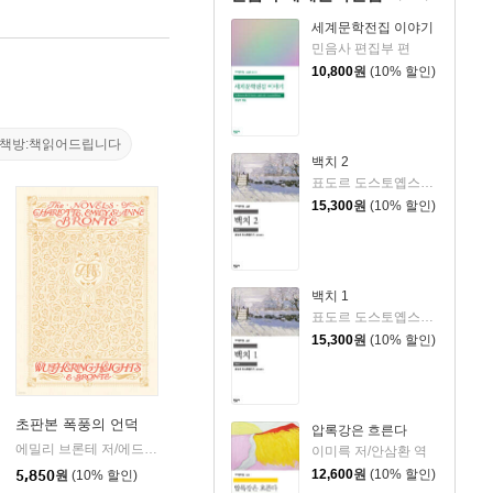
세계문학전집 이야기
민음사 편집부 편
10,800
원
(10% 할인)
즘책방:책읽어드립니다
백치 2
표도르 도스토옙스키 저/김연경 역
15,300
원
(10% 할인)
백치 1
표도르 도스토옙스키 저/김연경 역
15,300
원
(10% 할인)
초판본 폭풍의 언덕
압록강은 흐른다
에밀리 브론테 저/에드먼드 뒬라크 그림/김명신 역
더스토리
|
이미륵 저/안삼환 역
12,600
원
(10% 할인)
5,850
원
(10% 할인)