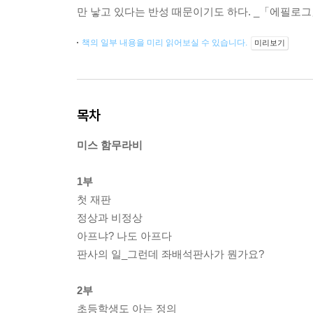
만 낳고 있다는 반성 때문이기도 하다. _「에필로
책의 일부 내용을 미리 읽어보실 수 있습니다.
미리보기
목차
미스 함무라비
1부
첫 재판
정상과 비정상
아프냐? 나도 아프다
판사의 일_그런데 좌배석판사가 뭔가요?
2부
초등학생도 아는 정의