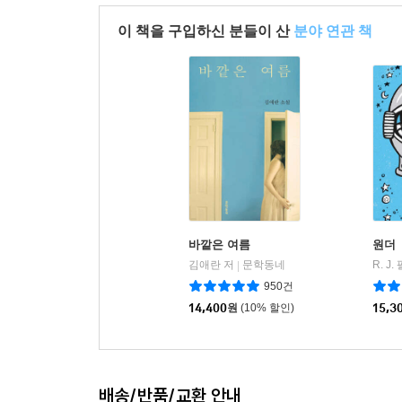
이 책을 구입하신 분들이 산
분야 연관 책
바깥은 여름
원더
김애란 저
문학동네
R. J
|
950건
14,400
원
(10% 할인)
15,3
배송/반품/교환 안내