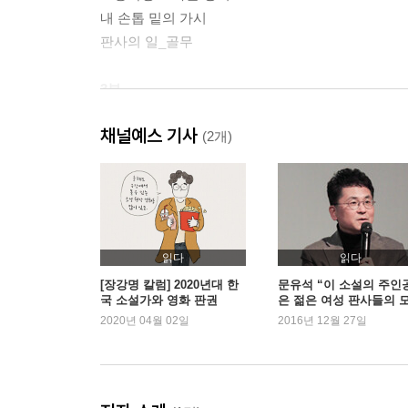
내 손톱 밑의 가시
판사의 일_골무
3부
가슴 털 사진 보낸 가장의 밥줄을 끊는 건 심할까
채널예스 기사
우리가 돈이 없지 가오가 없냐
(2개)
성공의 길
타협의 길
판사의 일_기록
4부
읽다
읽다
흐트러진 단 하나의 실오라기
[장강명 칼럼] 2020년대 한
문유석 “이 소설의 주인
국 소설가와 영화 판권
은 젊은 여성 판사들의 
잊힐 권리, 잊을 의무
이크”
2020년 04월 02일
2016년 12월 27일
아이들은 아빠를 기다려주지 않습니다
상처 입은 치유자
판사의 일_보따리에서 캐리어까지