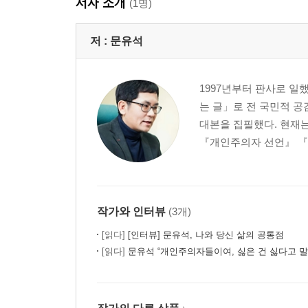
저자 소개
(1명)
5부
헬조선 항공의 풍경
저 :
문유석
재산이 가족에 미치는 영향
신화가 불멸이 되는 과정
판사의 일_전관예우는 네스 호의 괴물인가?
1997년부터 판사로 일
는 글」로 전 국민적 
6부
대본을 집필했다. 현재
강자에게 강하고 약자에게 약한 법원
『개인주의자 선언』 『
메멘토 모리
개가 된 것은 너의 자유의지였노라
나약함이라는 죄
판사의 일_나쁘고 추한 사람은 없다. 나쁘고 추한 
작가와 인터뷰
(3개)
[읽다]
[인터뷰] 문유석, 나와 당신 삶의 공통점
7부
[읽다]
문유석 “개인주의자들이여, 싫은 건 싫다고 말
신뢰를 받지 못하는 판단자
튀는 판사와 막말 판사
정당방위인가 천벌 받을 패륜인가