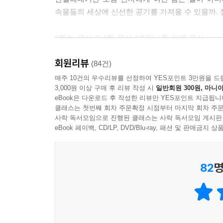
속물들의 세상에 신선한 공기를 가져올 수 있을까. 
#튀는_판사 #남혐_판사 #초미니를_입은 판사
회원리뷰
지하철에서 성추행하는 남자를 현행범으로 붙잡아 
(84건)
박차오름. 그녀를 주시하는 눈들은 그녀의 일상을 몰
매주 10건의 우수리뷰를 선정하여 YES포인트 3만원을 드
3,000원 이상 구매 후 리뷰 작성 시
일반회원 300원, 마니아
판사’, ‘#남혐_판사’ 등 각종 ‘여혐’ 언어들. 급기
eBook은 다운로드 후 작성한 리뷰만 YES포인트 지급됩니
클래스는 첫번째 회차 주문확정 시점부터 마지막 회차 주문
“어디 보자. 잊힐 권리의 침해? 재미있는 사건이네
사락 독서모임으로 진행된 클래스는 사락 독서모임 게시판
사진이 떠돌고 있는 거 아세요? 미스 함무라비라니
eBook 페이백, CD/LP, DVD/Blu-ray, 패션 및 판매금
사건을 제기한 거죠?” _본문에서
82
명
젊은 여성 판사의 거침없는 정의로움은, 세간의 
그녀를 “지나치게 공격적이고 감정적”이라고 평
굳건하게 나아가는 판사로서 우뚝 설 수 있을까.
법원엔 법봉이 없다?