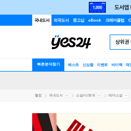
국내도서
외국도서
중고샵
eBook
크레마클럽
C
빠른분야찾기
베스트
신상품
이벤트
바이백
매
웰컴
국내도서
소설/시/희곡
테마소설