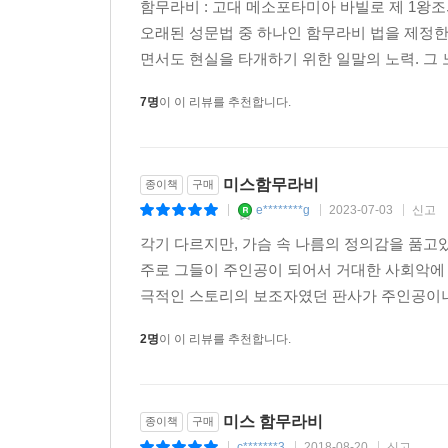
함무라비 : 고대 메소포타미아 바빌로 제 1왕
오래된 성문법 중 하나인 함무라비 법을 제정한 
면서도 현실을 타개하기 위한 일말의 노력. 그 
7명
이 이 리뷰를 추천합니다.
미스함무라비
종이책
구매
e********g
2023-07-03
신고
|
|
|
각기 다르지만, 가슴 속 나름의 정의감을 품고있
주로 그들이 주인공이 되어서 거대한 사회악에 
극적인 스토리의 보조자였던 판사가 주인공이니 말
2명
이 이 리뷰를 추천합니다.
미스 함무라비
종이책
구매
c*******3
2018-08-20
신고