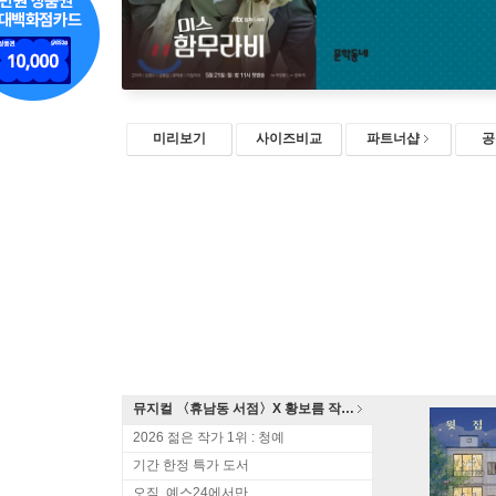
미리보기
사이즈비교
파트너샵
공
뮤지컬 〈휴남동 서점〉X 황보름 작가 북토크
2026 젊은 작가 1위 : 청예
기간 한정 특가 도서
오직, 예스24에서만