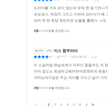
|
|
|
드라마를 거의 보지 않는데 유독 한 동기언니
보보경시, 위장자 그리고 이번에 김비서가 왜
보며 꼭 한 회당 한번씩은 눈물을 흘렸다. 나도
2명
이 이 리뷰를 추천합니다.
미스 함무라비
종이책
구매
g*****7
2018-06-16
신고
|
|
|
이 소설처럼 현실세계가 아무리 힘들어도 저 정
까저 정도는 희생하고배려하며흐뭇하게 웃음지
각하는데지금은 무슨 의미를 가지고 살아 가야 되
2명
이 이 리뷰를 추천합니다.
1
2
3
4
5
6