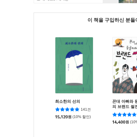
이 책을 구입하신 분
최소한의 선의
꼰대 아빠와
의 브랜드 썰
141건
15,120
원
(10% 할인)
14,400
원
(10