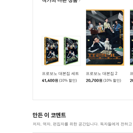
작가의 다른 상품
처음부터 다시 토론합시다
마지막 재판
박차오름 비긴스
판사의 일_이제는 신전에서 내려와 광장으로
에필로그
프로보노 대본집 세트
프로보노 대본집 2
프
41,400
원
(10% 할인)
20,700
원
(10% 할인)
2
만든 이 코멘트
저자, 역자, 편집자를 위한 공간입니다. 독자들에게 전하고