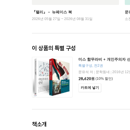
『랠리』－ 뉴페이스 북
문
2026년 05월 27일 ~ 2026년 08월 31일
소
이 상품의 특별 구성
미스 함무라비 + 개인주의자 
특별구성, 전2권
문유석 저
문학동네
2016년 12
|
|
28,620
원
(10% 할인)
카트에 넣기
책소개