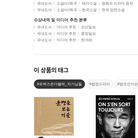
국내도서
소설/시/희곡
테마소설
영화와 드라마 원작
국내도서
소설/시/희곡
한국소설
한국 장편소설
수상내역 및 미디어 추천 분류
국내도서
미디어 추천
조선일보
국내도서
미디어 추천
중앙일보
국내도서
미디어 추천
한겨레
이 상품의 태그
#유퀴즈온더블럭_자기님들
#법정드라마
#법조인이