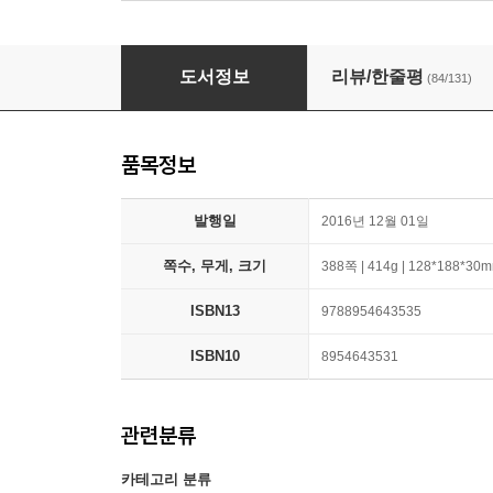
미스 함무라비
도서정보
리뷰/한줄평
(84/131)
품목정보
발행일
2016년 12월 01일
쪽수, 무게, 크기
388쪽 | 414g | 128*188*30
ISBN13
9788954643535
ISBN10
8954643531
관련분류
카테고리 분류