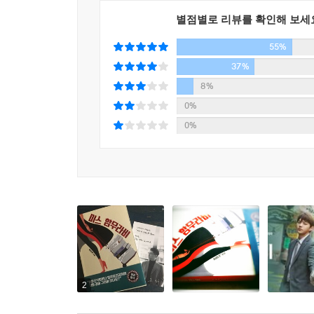
별점별로 리뷰를 확인해 보세
실제 재판은 어떻게 진행될까. 법조 영화나 드라마
55%
존재할까. 우리나라 사법부에 대한 국민의 불신은 왜
그 모습을 좀체 드러내지 않는다. 그 이유는 무엇일
37%
그럼에도 여전히 법봉이 전형적인 상징으로 사용되
8%
일반 시민에게 별로 알려진 바가 없기에 그렇다.
0%
권위를 가지고 있다. 민주주의를 지향하는 사회의 
0%
좀더 정의로운 사회를 만들고자 한다면, 책 속 주
신비의 베일은 이제 더이상 사람들을 승복시킬 만큼
뭔가 악의로 가득한 일들이 자행되고 있다는 또다른
광장 사이에 잘못된 신호가 오고가기도 한다. (..
내려와 시민들이 오가는 광장에서 함께 같은 언어로
2