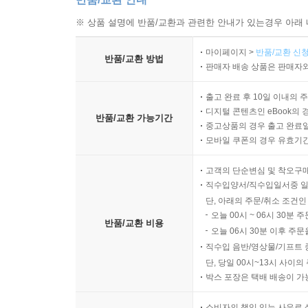
※ 상품 설명에 반품/교환과 관련한 안내가 있는경우 아래 
마이페이지 >
반품/교환 신청
반품/교환 방법
판매자 배송 상품은 판매자와
출고 완료 후 10일 이내의 
디지털 콘텐츠인 eBook의 
반품/교환 가능기간
중고상품의 경우 출고 완료일
모바일 쿠폰의 경우 유효기간(
고객의 단순변심 및 착오구
직수입양서/직수입일서중 일
단, 아래의 주문/취소 조건인
오늘 00시 ~ 06시 30분 
반품/교환 비용
오늘 06시 30분 이후 주문
직수입 음반/영상물/기프트 
단, 당일 00시~13시 사이
박스 포장은 택배 배송이 가
소비자의 책임 있는 사유로 