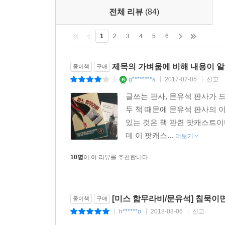
전체 리뷰
(84)
1
2
3
4
5
6
제목의 가벼움에 비해 내용이 
종이책
구매
g********s
2017-02-05
신고
|
|
|
글쓰는 판사, 문유석 판사가 
두 책 때문에 문유석 판사의 
있는 것은 책 관련 팟캐스트이
데 이 팟캐스...
더보기
10명
이 이 리뷰를 추천합니다.
[미스 함무라비/문유석] 침묵이
종이책
구매
h******o
2018-08-06
신고
|
|
|