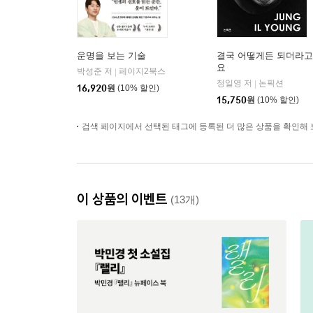
운명을 보는 기술
결국 어떻게든 되더라고
요
박성준 저
페이지2북스
|
정일영 저
논픽션
|
16,920
원
(10% 할인)
15,750
원
(10% 할인)
검색 페이지에서 선택된 태그에 등록된 더 많은 상품을 확인해 
이 상품의 이벤트
(13개)