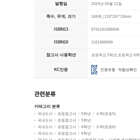
발행일
2024년 04월 12일
쪽수, 무게, 크기
168쪽 | 210*297*20mm
ISBN13
9791161086606
ISBN10
1161086609
참고서 사용학년
초등학교 5학년,초등학교 6
KC인증
인증유형 : 적합성확인
관련분류
카테고리 분류
국내도서
초등참고서
5학년
수학(초등5)
국내도서
초등참고서
5학년
국내도서
초등참고서
6학년
수학(초등6)
국내도서
초등참고서
6학년