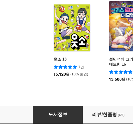
웃소 13
설민석의 그리
대모험 16
7건
15,120
원
(10% 할인)
13,500
원
(10
아이스크림 더 연산 분수 B
도서정보
리뷰/한줄평
(6/1)