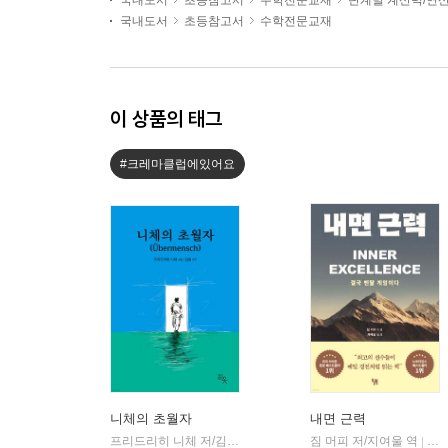
국내도서
초등참고서
수학전문교재
단계별 계산력/연
국내도서
초등참고서
수학전문교재
이 상품의 태그
#크레마클럽에있어요
니체의 초월자
내면 근력
프리드리히 니체 저/김철 편역
히읏
짐 머피 저/지여울 역
윌북(
|
|