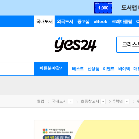
국내도서
외국도서
중고샵
eBook
크레마클럽
C
빠른분야찾기
베스트
신상품
이벤트
바이백
매
웰컴
국내도서
초등참고서
5학년