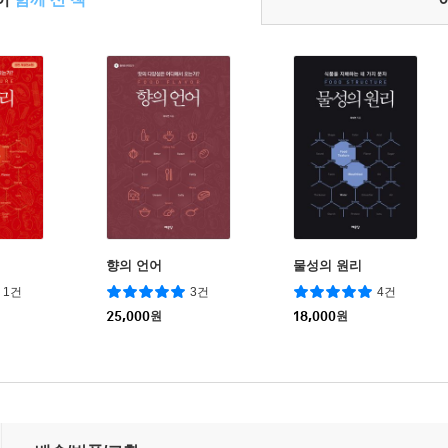
향의 언어
물성의 원리
1건
3건
4건
25,000
원
18,000
원