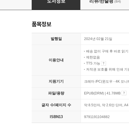
도서정보
리뷰/한줄평
(8/4)
품목정보
발행일
2024년 02월 21일
배송 없이 구매 후 바로 읽
제한없음
이용안내
TTS 가능
저작권 보호를 위해 인쇄 기
지원기기
크레마 /PC(윈도우 - 4K 모
파일/용량
EPUB(DRM) | 41.78MB
글자 수/페이지 수
약 8.5만자, 약 2.6만 단어, A
ISBN13
9791191104882