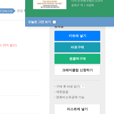
건강 취미 147위
주간베스트
오늘은 그만 보기
판매중
카트에 넣기
 25% 할인)
바로구매
원클릭구매
크레마클럽 신청하기
구매 후 바로 읽기
제한없음
문화비소득공제 가능
리스트에 넣기