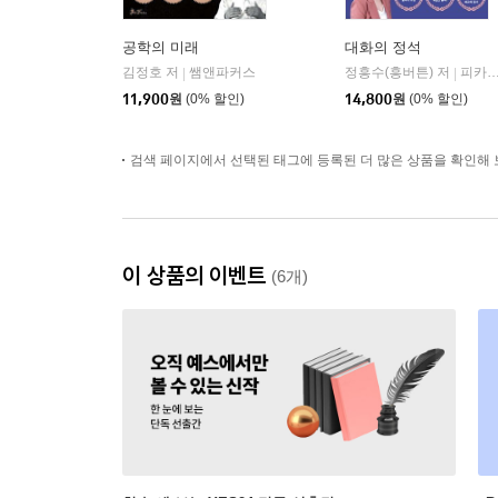
공학의 미래
대화의 정석
김정호 저
쌤앤파커스
정흥수(흥버튼) 저
피카(FIKA)
|
|
11,900
원
(0% 할인)
14,800
원
(0% 할인)
검색 페이지에서 선택된 태그에 등록된 더 많은 상품을 확인해 
이 상품의 이벤트
(6개)