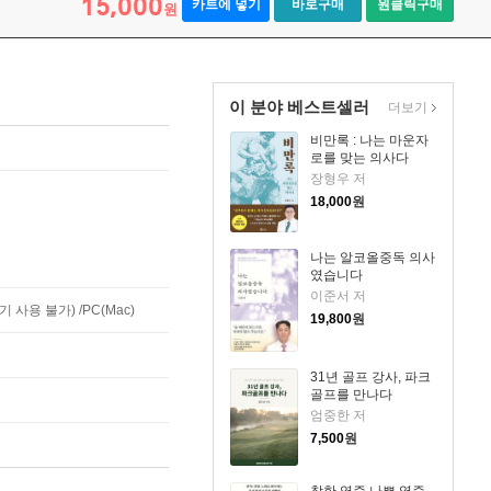
15,000
카트에 넣기
바로구매
원클릭구매
원
이 분야 베스트셀러
더보기
비만록 : 나는 마운자
로를 맞는 의사다
장형우 저
18,000
원
나는 알코올중독 의사
였습니다
이준서 저
사용 불가) /PC(Mac)
19,800
원
31년 골프 강사, 파크
골프를 만나다
엄중한 저
7,500
원
착한 염증 나쁜 염증