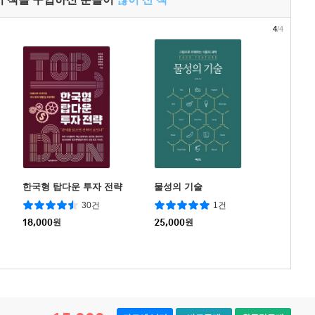
4
/4
한국형 탑다운 투자 전략
물성의 기술
30건
1건
18,000
원
25,000
원