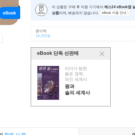
이 상품은 구매 후 지원 기기에서
예스24 eBook앱
상품
이며, 배송되지 않습니다.
eBook 이용 안내
종이책
16,200원
eBook 단독 선판매
리더가 탐한
붉은 권력,
와인 세계사
왕과
술의 세계사
들이
함께 산 책