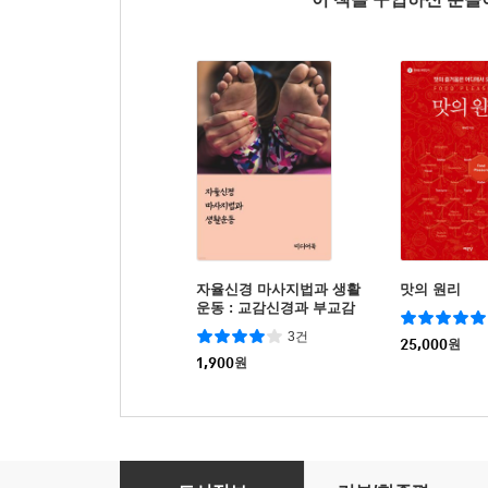
자율신경 마사지법과 생활
맛의 원리
운동 : 교감신경과 부교감
신경
3건
25,000
원
1,900
원
매일 숙면