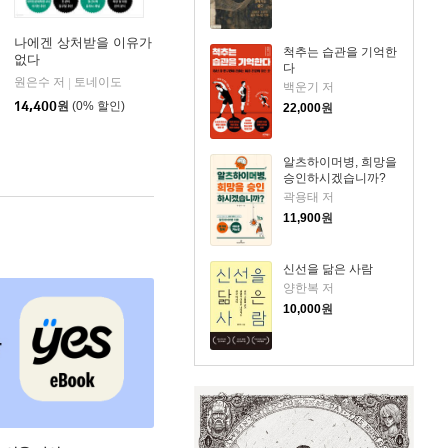
나에겐 상처받을 이유가
척추는 습관을 기억한
없다
다
원은수 저
토네이도
|
백운기 저
14,400
원
(0% 할인)
22,000
원
알츠하이머병, 희망을
승인하시겠습니까?
곽용태 저
11,900
원
신선을 닮은 사람
양한복 저
10,000
원