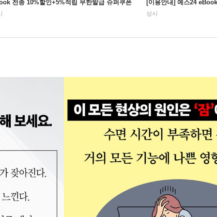
Book 전종 10%할인+5%적립 무한발급 슈퍼쿠폰
[이용안내] 예스24 eBo
시
상시