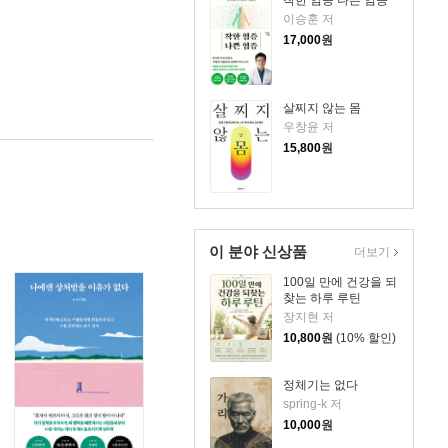
이승훈 저
17,000
원
살찌지 않는 몸
우창윤 저
15,800
원
이 분야 신상품
더보기
100일 만에 건강을 되
찾는 하루 루틴
장지현 저
10,800
원
(10% 할인)
정체기는 없다
spring-k 저
10,000
원