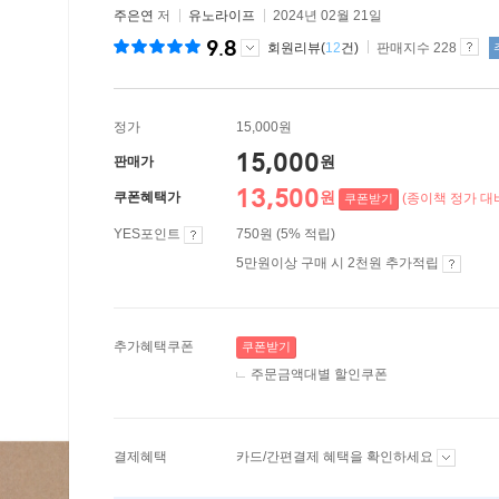
주은연
저
유노라이프
2024년 02월 21일
9.8
회원리뷰(
12
건)
판매지수 228
정가
15,000원
15,000
원
판매가
13,500
원
쿠폰혜택가
(종이책 정가 대비
쿠폰받기
YES포인트
750원 (5% 적립)
5만원이상 구매 시 2천원 추가적립
추가혜택쿠폰
쿠폰받기
주문금액대별 할인쿠폰
결제혜택
카드/간편결제 혜택을 확인하세요