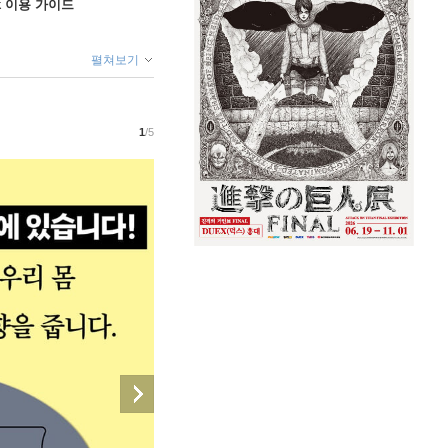
ok 이용 가이드
펼쳐보기
1
/5