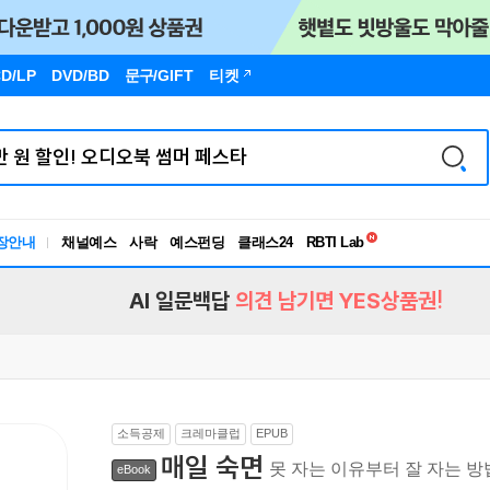
D/LP
DVD/BD
문구
/GIFT
티켓
독서유형검사
RBTI Lab
장안내
채널예스
사락
예스펀딩
클래스24
독서유형검사
AI 일문백답
의견 남기면 YES상품권!
소득공제
크레마클럽
EPUB
매일 숙면
못 자는 이유부터 잘 자는 
eBook