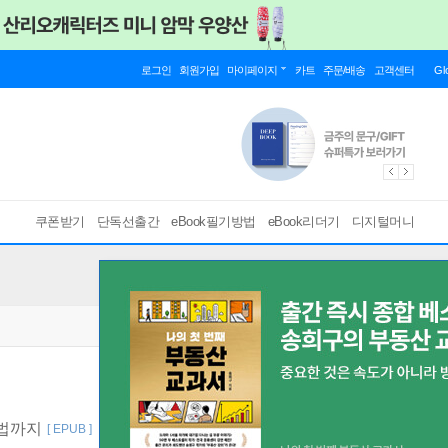
로그인
회원가입
마이페이지
카트
주문/배송
고객센터
Gl
쿠폰받기
단독선출간
eBook필기방법
eBook리더기
디지털머니
방법까지
[ EPUB ]