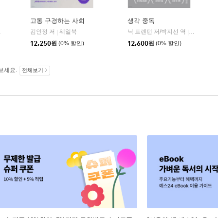
고통 구경하는 사회
생각 중독
김인정 저
웨일북
닉 트렌턴 저/박지선 역
갤리온
|
|
12,250
원
(0% 할인)
12,600
원
(0% 할인)
보세요.
전체보기