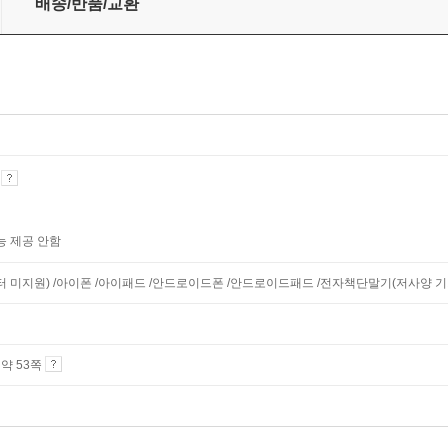
배송/반품/교환
기
능 제공 안함
니터 미지원) /아이폰 /아이패드 /안드로이드폰 /안드로이드패드 /전자책단말기(저사양 기기 
4 약 53쪽