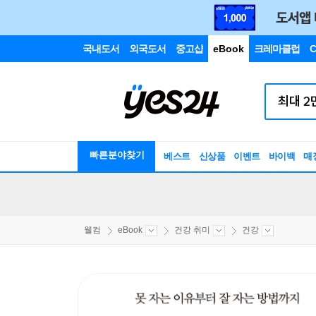
국내도서
외국도서
중고샵
eBook
크레마클럽
C
빠른분야찾기
베스트
신상품
이벤트
바이백
매
웰컴
eBook
건강 취미
건강