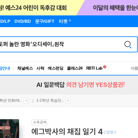
D/LP
DVD/BD
문구
/GIFT
티켓
독서유형검사
장안내
채널예스
사락
예스펀딩
클래스24
RBTI Lab
여
독서유형검사
AI 일문백답
의견 남기면 YES상품권!
2학년 만화/애...
1-2학년 학습만...
소득공제
에그박사의 채집 일기 4
[ 양장 ]