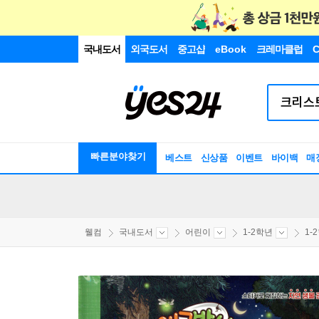
국내도서
외국도서
중고샵
eBook
크레마클럽
C
빠른분야찾기
베스트
신상품
이벤트
바이백
매
웰컴
국내도서
어린이
1-2학년
1-