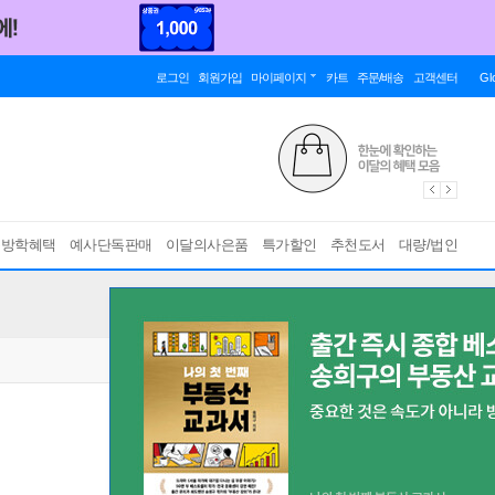
로그인
회원가입
마이페이지
카트
주문/배송
고객센터
Gl
름방학혜택
예사단독판매
이달의사은품
특가할인
추천도서
대량/법인