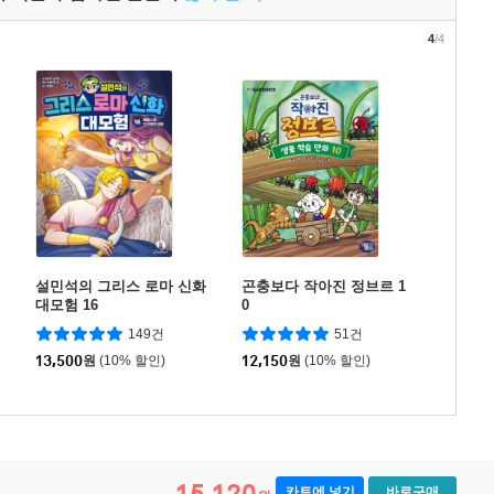
4
/4
설민석의 그리스 로마 신화
곤충보다 작아진 정브르 1
대모험 16
0
149건
51건
13,500
원
(10% 할인)
12,150
원
(10% 할인)
15,120
카트에 넣기
바로구매