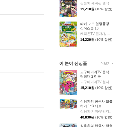
김동희 세계관 원작/박종은 글/이정태 그림
15,210
원
(10% 할인)
타키 포오 얼렁뚱땅
상식스쿨 10
캐릭온TV 원저/김언정 글/조수현 그림/정효해 감수
14,220
원
(10% 할인)
이 분야 신상품
더보기
고구마머리TV 음식
탐험대 2 미국
고구마머리TV 원저/서후 글/김기수 그림
15,210
원
(10% 할인)
심용환의 한국사 탈출
하기 1~3 세트
심용환 기획/우렁각시탈 글/타니스튜디오 그림
40,830
원
(10% 할인)
심용환의 한국사 탈출