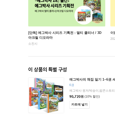
[단독] 에그박사 시리즈 기획전 : 멀티 클리너 / 3D
이
아크릴 디오라마
20
소진시
이 상품의 특별 구성
에그박사의 채집 일기 1~6권 
6권
에그박사 원저/박송이,팝콘스토리
90,720
원
(10% 할인)
카트에 넣기