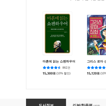
마흔에 읽는 쇼펜하우어
그리스 로마 신
862건
15,300
원
(10% 할인)
15,120
원
(10
에그박사의 채집 일기 4
도서정보
리뷰/한줄평
(46/8)