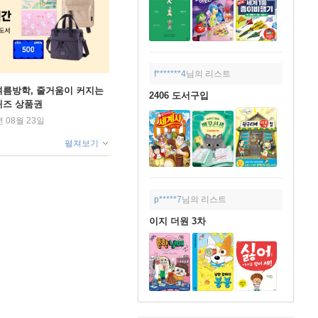
f*******4
님의 리스트
여름방학, 줄거움이 커지는
2406 도서구입
퀴즈 상품권
년 08월 23일
펼쳐보기
p*****7
님의 리스트
이지 더원 3차