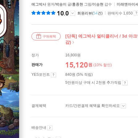
에그박사
원저/
박송이
글/
홍종현
그림/
이승현
감수
미래엔아이
10.0
회원리뷰(
54
건)
판매지수 1,650
[단독] 에그박사 멀티클리너 / 3d 아
구매혜택
감)
정가
16,800원
15,120
원
판매가
(10% 할인)
YES포인트
840원 (5% 적립)
5만원이상 구매 시 2천원 추가적립
결제혜택
카드/간편결제 혜택을 확인하세요
배송안내