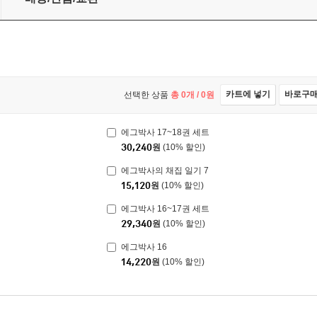
카트에 넣기
바로구
선택한 상품
총
0
개 /
0
원
에그박사 17~18권 세트
30,240
원
(10% 할인)
에그박사의 채집 일기 7
15,120
원
(10% 할인)
에그박사 16~17권 세트
29,340
원
(10% 할인)
에그박사 16
14,220
원
(10% 할인)