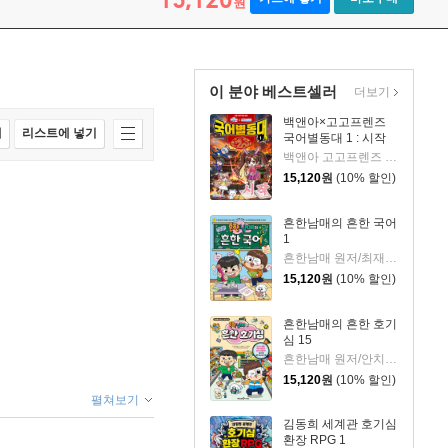
원
이 분야 베스트셀러
더보기
백앤아×고고프렌즈
매
리스트에 넣기
국어별동대 1 : 시작
백앤아 고고프렌즈 원저/한바리 글/정수영 그림/김선 감수
15,120
원
(10% 할인)
흔한남매의 흔한 국어
1
흔한남매 원저/최재연 글/도니패밀리 그림
15,120
원
(10% 할인)
흔한남매의 흔한 호기
심 15
흔한남매 원저/안치현 글/유난희 그림/이정모,흔한컴퍼니 감수
15,120
원
(10% 할인)
펼쳐보기
김동희 세계관 호기심
환장 RPG 1