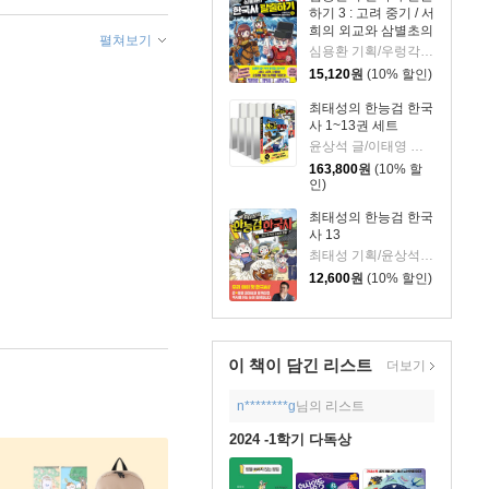
하기 3 : 고려 중기 / 서
희의 외교와 삼별초의
펼쳐보기
투쟁 편
심용환 기획/우렁각시탈 글/타니스튜디오 그림
15,120
원
(10% 할인)
최태성의 한능검 한국
사 1~13권 세트
윤상석 글/이태영 그림
163,800
원
(10% 할
인)
최태성의 한능검 한국
사 13
최태성 기획/윤상석 글/이태영 그림
12,600
원
(10% 할인)
이 책이 담긴
리스트
더보기
n********g
님의 리스트
2024 -1학기 다독상