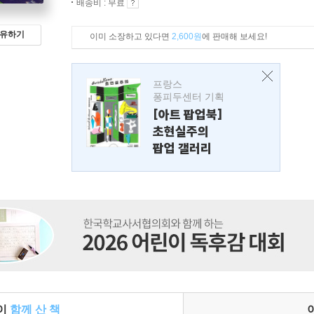
배송비 : 무료
유하기
이미 소장하고 있다면
2,600원
에 판매해 보세요!
프랑스
퐁피두센터 기획
[아트 팝업북]
초현실주의
팝업 갤러리
들이
함께 산 책