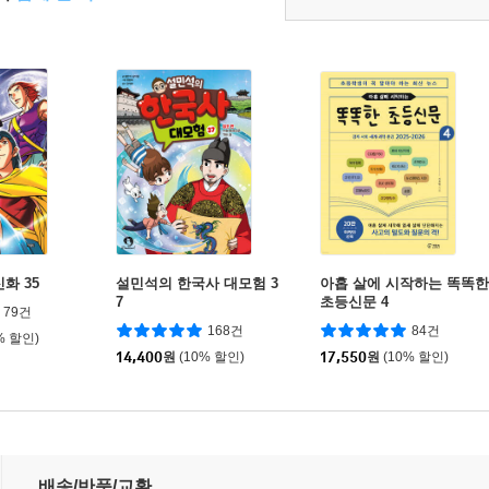
화 35
설민석의 한국사 대모험 3
아홉 살에 시작하는 똑똑한
7
초등신문 4
79건
168건
84건
% 할인)
14,400
원
(10% 할인)
17,550
원
(10% 할인)
배송/반품/교환