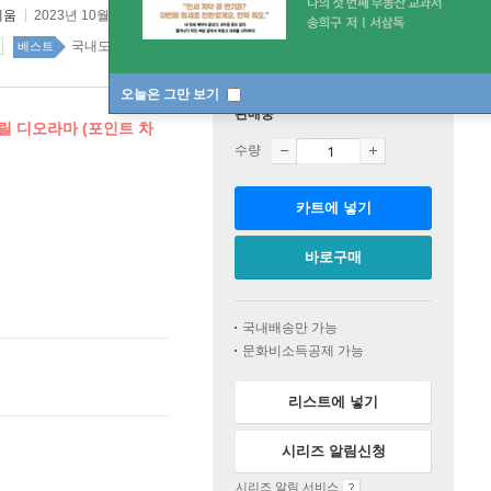
세움
2023년 10월 20일
국내도서 top100 1주
베스트
오늘은 그만 보기
판매중
크릴 디오라마 (포인트 차
수량
카트에 넣기
바로구매
국내배송만 가능
문화비소득공제 가능
리스트에 넣기
시리즈 알림신청
시리즈 알림 서비스