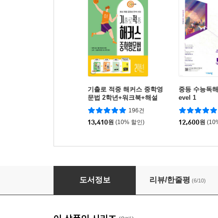
기출로 적중 해커스 중학영
중등 수능독해
문법 2학년+워크북+해설
evel 1
집 세트
196건
13,410
원
(10% 할인)
12,600
원
(10
중학 천문장 Level 1
도서정보
리뷰/한줄평
(6/10)