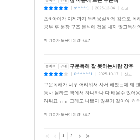
참 마음에 드는 구문책
종이책
구매
s*******1
2025-12-04
신고
|
|
|
초6 아이가 이제까지 두리뭉실하게 감으로 독
공부 후 문장 구조 분석에 겁을 내지 않고독해
이 리뷰가 도움이 되었나요?
구문독해 잘 못하는사람 강추
종이책
구매
0*********1
2025-10-17
신고
|
|
|
구문독해가 너무 어려워서 사서 해봤는데 꽤 괜
동사 몰라도 책에서 하나하나 다 배울수 있어용
려워요 ㅠㅠ 그래도 나쁘지 않은거 같아여 ㅎㅎ 이거
이 리뷰가 도움이 되었나요?
1
2