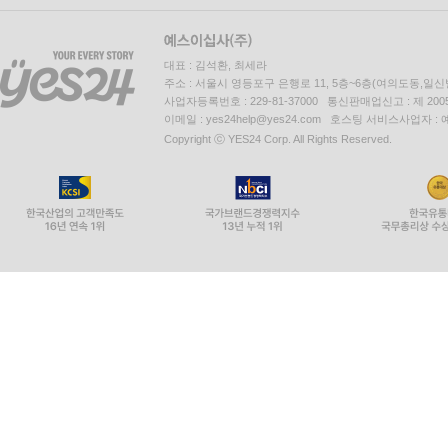
대표 : 김석환, 최세라
주소 : 서울시 영등포구 은행로 11, 5층~6층(여의도동,일신
사업자등록번호 : 229-81-37000 통신판매업신고 : 제 200
이메일 : yes24help@yes24.com 호스팅 서비스사업자 :
Copyright ⓒ YES24 Corp. All Rights Reserved.