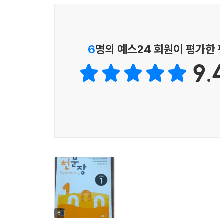
Point 02 과거시제
Point 03 진행형
Point 04 미래시제
6
명의 예스24 회원이 평가한
UNIT 6 조동사
9.
Point 01 will
Point 02 can
Point 03 may
Point 04 must, have to, should
UNIT 7 수식어의 이해
Point 01 형용사
Point 02 현재분사와 과거분사
Point 03 부사
Point 04 전치사구
6