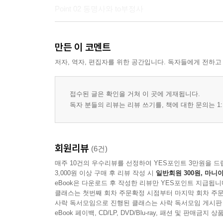
Point 02 동명사와 to부정사
UNIT 3 목적어의 이해
만든 이 코멘트
Point 01 목적어의 개념
저자, 역자, 편집자를 위한 공간입니다. 독자들에게 전하고
Point 02 동명사와 to부정사
접수된 글은 확인을 거쳐 이 곳에 게재됩니다.
UNIT 4 보어의 이해
독자 분들의 리뷰는 리뷰 쓰기를, 책에 대한 문의는 1:
Point 01 보어의 개념과 종류
Point 02 주격보어 _ 명사와 형용사
회원리뷰
(6건)
Point 03 목적격보어 _ 명사와 형용사
매주 10건의 우수리뷰를 선정하여 YES포인트 3만원을 드
Point 04 목적격보어_ to부정사
3,000원 이상 구매 후 리뷰 작성 시
일반회원 300원, 마니아
eBook은 다운로드 후 작성한 리뷰만 YES포인트 지급됩니
UNIT 5 동사의 시간 표현
클래스는 첫번째 회차 주문확정 시점부터 마지막 회차 주문
사락 독서모임으로 진행된 클래스는 사락 독서모임 게시판
eBook 페이백, CD/LP, DVD/Blu-ray, 패션 및 판매금
Point 01 현재시제