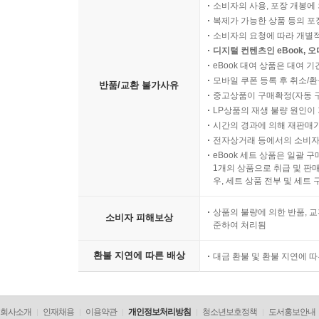
소비자의 사용, 포장 개봉에 
복제가 가능한 상품 등의 포장을 
소비자의 요청에 따라 개별
디지털 컨텐츠인 eBook, 
eBook 대여 상품은 대여 기
모바일 쿠폰 등록 후 취소/환
반품/교환 불가사유
중고상품이 구매확정(자동 
LP상품의 재생 불량 원인이 기
시간의 경과에 의해 재판매가
전자상거래 등에서의 소비자
eBook 세트 상품은 일괄 
1개의 상품으로 취급 및 판매
우, 세트 상품 전부 및 세트
상품의 불량에 의한 반품, 교
소비자 피해보상
준하여 처리됨
환불 지연에 따른 배상
대금 환불 및 환불 지연에 
회사소개
인재채용
이용약관
개인정보처리방침
청소년보호정책
도서홍보안내