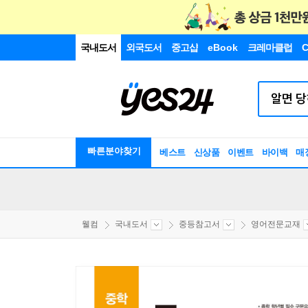
국내도서
외국도서
중고샵
eBook
크레마클럽
C
빠른분야찾기
베스트
신상품
이벤트
바이백
매
웰컴
국내도서
중등참고서
영어전문교재