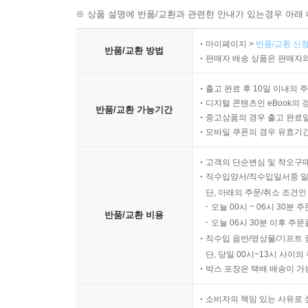
※ 상품 설명에 반품/교환과 관련한 안내가 있는경우 아래 
마이페이지 >
반품/교환 신청
반품/교환 방법
판매자 배송 상품은 판매자와
출고 완료 후 10일 이내의 
디지털 콘텐츠인 eBook의 
반품/교환 가능기간
중고상품의 경우 출고 완료일
모바일 쿠폰의 경우 유효기간(
고객의 단순변심 및 착오구
직수입양서/직수입일서중 일
단, 아래의 주문/취소 조건인
오늘 00시 ~ 06시 30분 
반품/교환 비용
오늘 06시 30분 이후 주문
직수입 음반/영상물/기프트 
단, 당일 00시~13시 사이
박스 포장은 택배 배송이 가
소비자의 책임 있는 사유로 