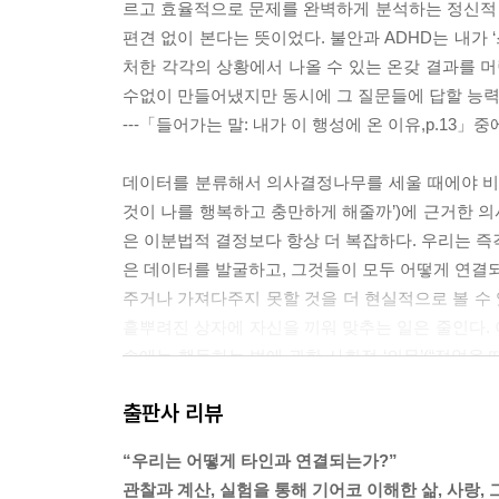
르고 효율적으로 문제를 완벽하게 분석하는 정신적
편견 없이 본다는 뜻이었다. 불안과 ADHD는 내가
처한 각각의 상황에서 나올 수 있는 온갖 결과를 
수없이 만들어냈지만 동시에 그 질문들에 답할 능력
---「들어가는 말: 내가 이 행성에 온 이유,p.13」
데이터를 분류해서 의사결정나무를 세울 때에야 비로소
것이 나를 행복하고 충만하게 해줄까’)에 근거한 의사
은 이분법적 결정보다 항상 더 복잡하다. 우리는 즉각
은 데이터를 발굴하고, 그것들이 모두 어떻게 연결되
주거나 가져다주지 못할 것을 더 현실적으로 볼 수 
흩뿌려진 상자에 자신을 끼워 맞추는 일은 줄인다.
속에는 행동하는 법에 관한 사회적 ‘의무’(“젊었을
등)가 종종 들어있다. 정신 건강의 변동성은 자연스
출판사 리뷰
---「CHAPTER 1: 상자 밖에서 생각하는 법,p.41
“우리는 어떻게 타인과 연결되는가?”
엄마와 방 청소 문제로, 그리고 엉망이라는 상태를 
관찰과 계산, 실험을 통해 기어코 이해한 삶, 사랑,