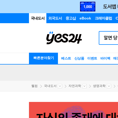
국내도서
외국도서
중고샵
eBook
크레마클럽
C
빠른분야찾기
베스트
신상품
이벤트
바이백
매
웰컴
국내도서
자연과학
생명과학