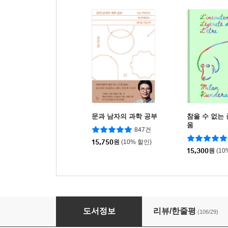
문과 남자의 과학 공부
참을 수 없는
움
847건
15,750
원
(10% 할인)
15,300
원
(10
자신의 존재에 대해 사과하지 말 것
도서정보
리뷰/한줄평
(106/29)