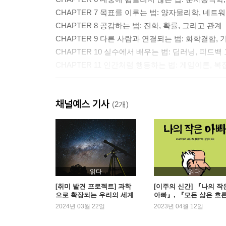
CHAPTER 7 목표를 이루는 법: 양자물리학, 네
CHAPTER 8 공감하는 법: 진화, 확률, 그리고 관계
CHAPTER 9 다른 사람과 연결되는 법: 화학결합,
CHAPTER 10 실수에서 배우는 법: 딥러닝, 피드
CHAPTER 11 인간처럼 행동하는 법: 게임이론, 복
나오는 말: 자신의 존재에 대해 사과하지 말 것
채널예스 기사
감사의 말
(2개)
읽다
읽다
[취미 발견 프로젝트] 과학
[이주의 신간] 『나의 작
으로 확장되는 우리의 세계
아빠』, 『모든 삶은 흐
다』 외
2024년 03월 22일
2023년 04월 12일