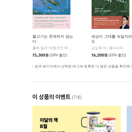
물고기는 존재하지 않는
세상이 그대를 속일지라
다
도
룰루 밀러 저/정지인 역
곰출판
김상욱 저
동아시아
|
|
15,300
원
(10% 할인)
16,200
원
(10% 할인)
검색 페이지에서 선택된 태그에 등록된 더 많은 상품을 확인해 
이 상품의 이벤트
(7개)