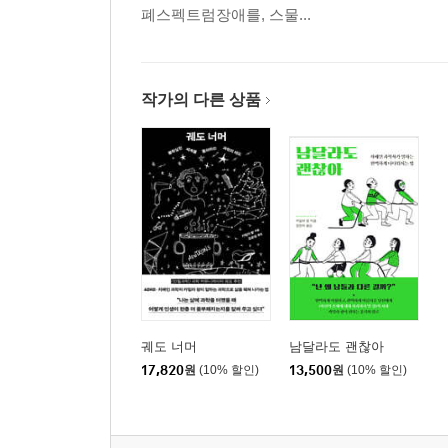
폐스펙트럼장애를, 스물...
작가의 다른 상품
궤도 너머
남달라도 괜찮아
17,820
원
(10% 할인)
13,500
원
(10% 할인)