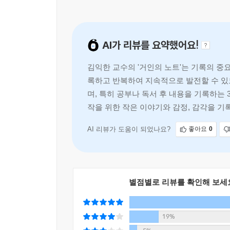
제시한다. 2부 〈거인의 요약법과 분류법〉에서는
언제든 쉽게 꺼내 볼 수 있으려면 어떻게 분류해야
나는 200쪽이 조금 넘는 노트를 사서 매월 한 권
기록법〉을 담았다. 공부부터 대화, 생각, 일상,
다. 아침에 일어나면 왼쪽 면에 그날 할 일을 쭉 적
AI가 리뷰를 요약했어요!
소개한다.
났는지 등을 모두 적었다. 그리고 하루가 끝나면 오
것을 요약해 기록하면 하루에 5~6쪽 정도 되었다.
김익한 교수의 '거인의 노트'는 기록의 
저자는 젊은 시절 역사와 실천 사이에서 방황하던 
각이 들었다.
록하고 반복하여 지속적으로 발전할 수 있
학자이자 유튜브 채널과 교육 프로그램을 통해 
며, 특히 공부나 독서 후 내용을 기록하는 
때문’이라고 강조한다.
--- p.284~285, 「9장 〈일〉」 중에서
작을 위한 작은 이야기와 감정, 감각을 기
이 책은 사람들이 자신이 남긴 기록을 디딤돌 삼아 
힘을 알게 될 때 기록은 인생에서 한 번쯤 최선을 
AI 리뷰가 도움이 되었나요?
좋아요
0
별점별로 리뷰를 확인해 보세
19%