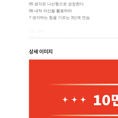
05 생각은 나선형으로 성장한다
06 내적 자산을 활용하라
? 생각하는 힘을 기르는 3단계 연습
2장 자유
07 당신의 삶이 공허한 이유
08 진짜 욕망을 찾아가는 과정
상세 이미지
09 일하기 싫은 진짜 이유를 찾아라
10 미래가 불안하다면 경험을 기록하라
11 인생의 본질은 자유를 찾는 과정이다
12 기록은 나눌수록 확장된다
? 나를 알아 가는 기록 연습
2부 거인의 요약법과 분류법
3장 집중
01 기록의 고수는 많이 쓰지 않는다
02 핵심만 남기고 다 버려라