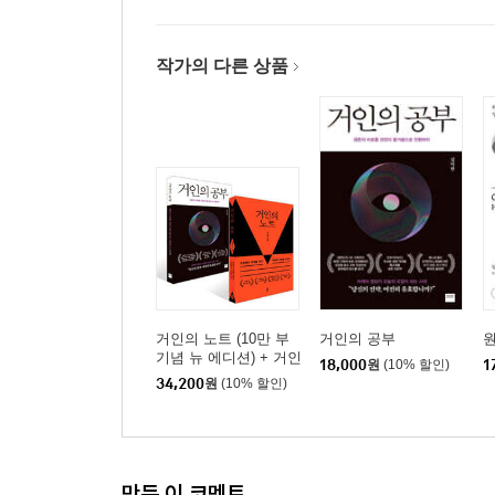
작가의 다른 상품
거인의 노트 (10만 부
거인의 공부
원
기념 뉴 에디션) + 거인
18,000
원
(10% 할인)
1
의 공부 세트
34,200
원
(10% 할인)
만든 이 코멘트