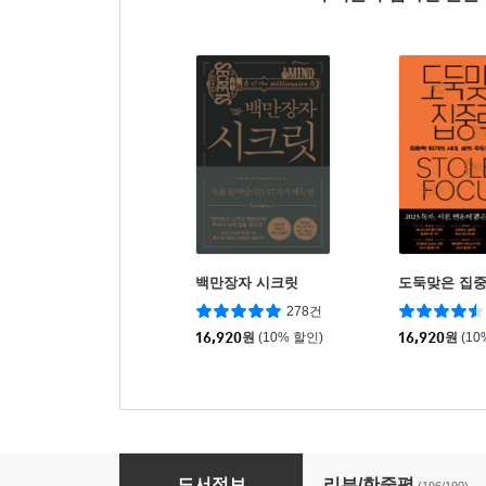
백만장자 시크릿
도둑맞은 집
278건
16,920
원
(10% 할인)
16,920
원
(10
거인의 노트 (10만 부 기념 뉴 에디션)
도서정보
리뷰/한줄평