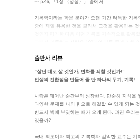
--- p.46, 「1장 〈성장〉」 중에서
기록학이라는 학문 분야가 오랜 기간 터득한 기록의
중에 제일 유용한 것을 골라서 그것을 활용하는 것인데 이것
것인지 평가한 다음 어떤 기록을 지속적으로 활용할
그래서 기록하는 사람은 100개의 기록 중에 가치 
을 발견하는 일. 이는 분야를 막론하고 인생을 통틀
출판사 리뷰
--- p.112, 「3장 〈집중〉」 중에서
“살던 대로 살 것인가, 변화를 꾀할 것인가!”
삶에서 괴로운 문제에 부딪혔을 때 그 많은 조각을 
인생의 전환점을 만들어 줄 단 하나의 무기, 기록!
필요한 것은 그저 잠들어 있던 생각의 조각들을 활성
용을 분류해서 기록하는 것은 가장 쉽고 빠르게 고
사람은 태어난 순간부터 성장한다. 단순히 지식을 
된다.
다양한 문제를 나의 힘으로 해결할 수 있게 되는 
--- p.157, 「4장 〈확장〉」 중에서
반드시 벽에 부딪히는 때가 오게 된다. 과연 우리는
있을까?
대화 기록은 내용 전체를 그대로 받아 적는 것이 아
는지 떠올릴 수 있을 정도면 충분하다. (중략) 대
국내 최초이자 최고의 기록학자 김익한 교수는 기
용과 핵심을 놓치기 마련이다. 전부 다 적을 거라면