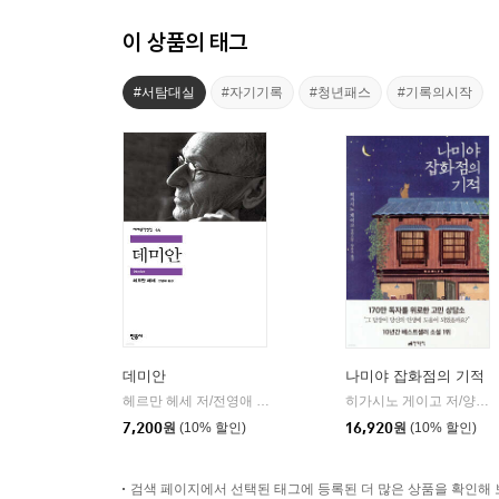
이 상품의 태그
#서탐대실
#자기기록
#청년패스
#기록의시작
데미안
나미야 잡화점의 기적
헤르만 헤세 저/전영애 역
민음사
히가시노 게이고 저/양윤옥 역
|
7,200
원
(10% 할인)
16,920
원
(10% 할인)
검색 페이지에서 선택된 태그에 등록된 더 많은 상품을 확인해 