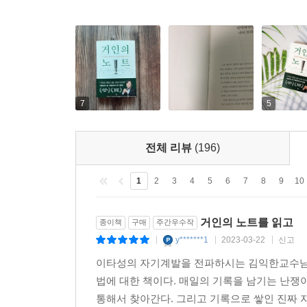
7
5
전체 리뷰
(196)
1
2
3
4
5
6
7
8
9
10
거인의 노트를 읽고
종이책
구매
주간우수작
y*******1
2023-03-22
신고
|
|
|
이타성의 자기계발을 전파하시는 김익한교수님의 
법에 대한 책이다. 매일의 기록을 남기는 난쟁
통해서 찾아간다. 그리고 기록으로 쌓인 진짜 자