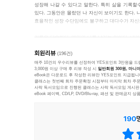
성장해 나갈 수 있다고 말한다. 특히 삶을 기록할수
는 이유는 재판장에 증거로 제출하기 위해서가 아니
있다. 그동안은 몰랐던 나 자신이 보이기도 한다.
위함이다.
효율적인 성장 수단임에도 불구하고 대다수가 자신
--- p.216, 「6장 〈대화〉」 중에서
기록은 단순하다. 매일의 나를 남기는 일이다. 내
역사에 이름을 남긴 수많은 천재들의 기록이 있지만
중요히 여기는지 드러난다. 마음속 깊이 숨어 있던 
는 내가 당신에게 권하고 싶은 기록의 본질이 담겨
회원리뷰
결국 기록은 ‘생각’에서 출발한다. 생각은 기록이 되
(196건)
그는 임진왜란이 발생한 1592년부터 2차 전쟁이 끝
매주 10건의 우수리뷰를 선정하여 YES포인트 3만원을 드
의 원칙을 이미 430여 년 전부터 실천하고 있었던 
3,000원 이상 구매 후 리뷰 작성 시
일반회원 300원, 마니아
대한민국 1호 기록학자 김익한 교수가 최초로 전하
--- p.244, 「7장 〈생각〉」 중에서
eBook은 다운로드 후 작성한 리뷰만 YES포인트 지급됩니
인생에서 무엇을 기록하고 실천해야 하는지에 대한 
클래스는 첫번째 회차 주문확정 시점부터 마지막 회차 주문
사락 독서모임으로 진행된 클래스는 사락 독서모임 게시판
플래너를 쓰는 궁극적인 목적은 내 하루를 연상해 보
『거인의 노트』는 대한민국의 기록을 책임져온 국내 
eBook 페이백, CD/LP, DVD/Blu-ray, 패션 및 판매금
상한다는 것은 나 자신을 끊임없이 생각하고 만난다는
단위의 기록 관리에 힘써왔던 그는 이제 개인의 
삶의 핵심(꿈)과 오늘 하루의 핵심(일정), 이 두
그동안의 자기 통찰과 몸소 경험했던 변화, 이를 통
않으면 오히려 마음이 불편하다. 하루를 계획하면 
190
3단계 성장 기록법은 쉽고 간단하며 누구에게나 적
전혀 없는 날도 있다. 하지만 다음 날 새롭게 다시 
리지 않는다.
이 책은 총 3부로 구성되어 있다. 1부 〈기록
--- p.269, 「8장 〈일상〉」 중에서