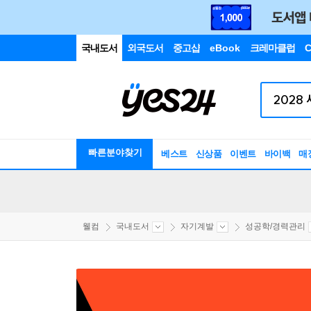
국내도서
외국도서
중고샵
eBook
크레마클럽
C
빠른분야찾기
베스트
신상품
이벤트
바이백
매
웰컴
국내도서
자기계발
성공학/경력관리