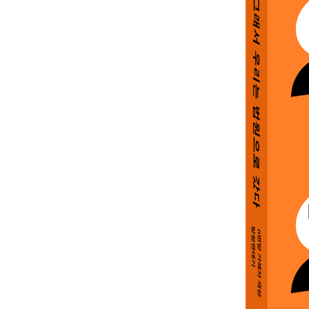
충격! 디지털 성범죄자 반성문 랭킹 77
불님과 방청 81 | 문형욱 선고 83 | 안동의 소울푸드, 
사장님도 탄원서 쓰시나요? 92 | 문형욱이 누구야? 
힘이 된 말들 97 | 재판 방청 총평 99
우주 연대기
뭐라도 해야겠기에 100 | 경찰청은 처음이라 101 
안녕하세요 eNd팀입니다 106 | 당신들이 여기에, 나와
[성명문] n번방에서 감방으로?그 방에 입장한 너희는
활동가들이 지쳐 떠날 때 117 | 결코 사라지지 않을
멸균 연대기
그럼 내가 하지 뭐 121 | 우당탕탕 122 | 일단 해.
팀장 됐어요 127 | 방청 또 방청 129 | 탄원서를 내자
안개 연대기
몸 쓰고 발로 뛰는 건 자신 있어 133 | 처음 느낀 연
많구나 138 | 함께하기에 계속할 수 있는 139 | 멈춰