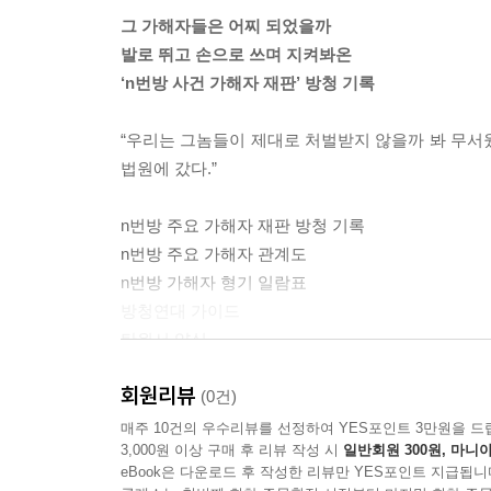
그 가해자들은 어찌 되었을까
발로 뛰고 손으로 쓰며 지켜봐온
‘n번방 사건 가해자 재판’ 방청 기록
“우리는 그놈들이 제대로 처벌받지 않을까 봐 무서웠
법원에 갔다.”
n번방 주요 가해자 재판 방청 기록
n번방 주요 가해자 관계도
n번방 가해자 형기 일람표
방청연대 가이드
탄원서 양식
재판 방청 기록 양식
회원리뷰
디지털 성범죄 대처 방법
(0건)
매주 10건의 우수리뷰를 선정하여 YES포인트 3만원을 드
3,000원 이상 구매 후 리뷰 작성 시
일반회원 300원, 마니아
“n번방에서 감방으로” 몇 명이나, 얼마나 갔어?
eBook은 다운로드 후 작성한 리뷰만 YES포인트 지급됩니
‘n번방’이라는 끔찍한 성범죄가 세상에 알려진 뒤 대