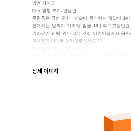
방청 가이드
대표 방청 후기: 안동편
문형욱은 공범 6명의 진술에 동의하지 않았다 14 |
분개하는 범죄자 가족의 얼굴 16 | 대구고등법원 
기소유예 전력 있다 19 | 갓갓 어린이집에서 공익근
피해자의 미래를 생각해주십시오 23
대표 방청 후기: 수원·서울편
계속 지켜보고 연대할 것입니다 26 | 가해자 조주빈 
| 집에서 이루어진 범죄이니 전자발찌는 채울 필요 
상세 이미지
2부 팀 eNd 연대기
뽀또 연대기
지방 사람도 연대 가능! 34 | 고마워요 보스 36 | 
계십니다 43 | 엄마잖아요 44 | n번방 공범 오프라
프로젝트 62 | 케이스마스터 63 | 내 자식이 가해자라
짐이 되지는 말자고 68 | 감형 참 쉽다 69 | 무슨 