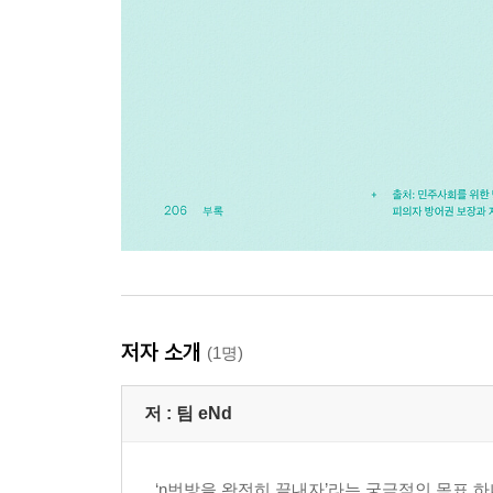
저자 소개
(1명)
저 :
팀 eNd
‘n번방을 완전히 끝내자’라는 궁극적인 목표 하