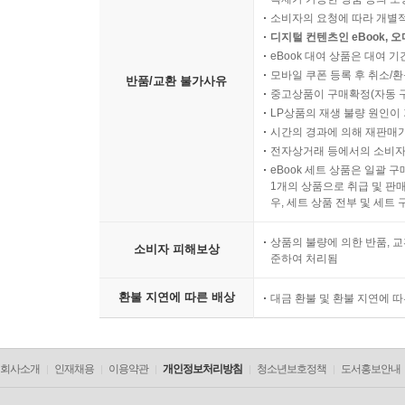
소비자의 요청에 따라 개별
디지털 컨텐츠인 eBook, 
eBook 대여 상품은 대여 기
모바일 쿠폰 등록 후 취소/환
반품/교환 불가사유
중고상품이 구매확정(자동 
LP상품의 재생 불량 원인이 기
시간의 경과에 의해 재판매가
전자상거래 등에서의 소비자
eBook 세트 상품은 일괄 
1개의 상품으로 취급 및 판매
우, 세트 상품 전부 및 세트
상품의 불량에 의한 반품, 교
소비자 피해보상
준하여 처리됨
환불 지연에 따른 배상
대금 환불 및 환불 지연에 
회사소개
인재채용
이용약관
개인정보처리방침
청소년보호정책
도서홍보안내