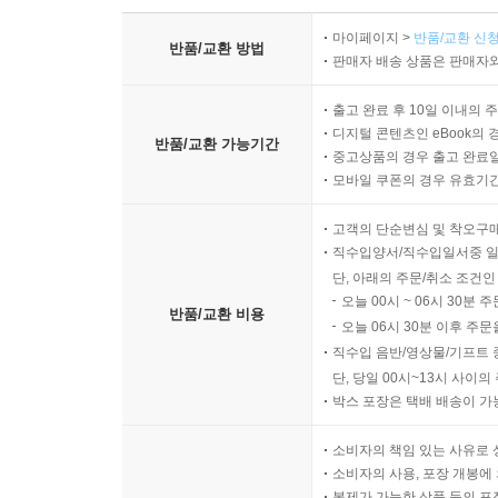
마이페이지 >
반품/교환 신청
반품/교환 방법
판매자 배송 상품은 판매자와
출고 완료 후 10일 이내의 
디지털 콘텐츠인 eBook의 
반품/교환 가능기간
중고상품의 경우 출고 완료일
모바일 쿠폰의 경우 유효기간(
고객의 단순변심 및 착오구
직수입양서/직수입일서중 일
단, 아래의 주문/취소 조건인
오늘 00시 ~ 06시 30분 
반품/교환 비용
오늘 06시 30분 이후 주문
직수입 음반/영상물/기프트 
단, 당일 00시~13시 사이
박스 포장은 택배 배송이 가
소비자의 책임 있는 사유로 
소비자의 사용, 포장 개봉에 
복제가 가능한 상품 등의 포장을 