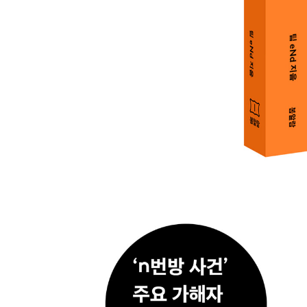
등극! 147 | 교수님 죄송합니다 149 | 불어버린 춘천
발언 모음집 153 | 내가 본 성범죄자들 154 | 그 
닫는 글_ 언젠가는 승리하겠죠
추천의 글_ 왜 ‘방청연대’인가
피해자 소외 175 | 피해자의 편에서 재판을 지켜보는
끝나지 않는 디엔드(D-eNd) 185
팀 eNd 활동 이력
디지털 성범죄 대처 방법
부록
부록1 재판 방청 기록 양식 205 | 부록2 자기 보호 
주