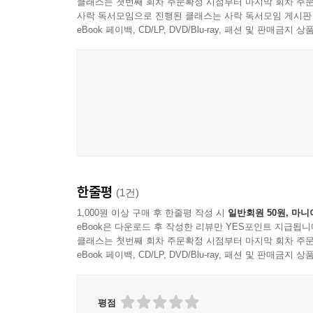
클래스는 첫번째 회차 주문확정 시점부터 마지막 회차 주문
처벌 촉구”를 외쳤다. 그러나 실제로는 얼마나 잡
사락 독서모임으로 진행된 클래스는 사락 독서모임 게시판
유포한 주요 범죄자들의 죄질조차 제대로 알려지지
eBook 페이백, CD/LP, DVD/Blu-ray, 패션 및 판매금
피해자의 편에서 재판을 듣고 기록하고 지켜보기 위
“법원도 경찰청도 처음 가봤다”는 저자 ‘팀 eNd
오로지 ‘n번방 가해자 강력 처벌’이라는 일념으로 뭉
다니고 탄원서를 내고 인터뷰를 하고 성명문을 썼다.
n번방이 크게 알려지고 고작 몇 년 만에 세상은 그
기사로 가끔 보는 정도로는 부족했다. 이 책은 틀
한줄평
(1건)
많은 이가 함께 읽고 함께 기억할수록 더욱 값지고 
1,000원 이상 구매 후 한줄평 작성 시
일반회원 50원, 마니
eBook은 다운로드 후 작성한 리뷰만 YES포인트 지급됩니
클래스는 첫번째 회차 주문확정 시점부터 마지막 회차 주문
eBook 페이백, CD/LP, DVD/Blu-ray, 패션 및 판매금
평점