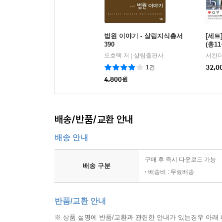
법원 이야기 - 살림지식총서
[세트
390
(총1
오호택 저
살림출판사
서칸더
|
1건
32,0
4,800
원
배송/반품/교환 안내
배송 안내
구매 후 즉시 다운로드 가능
배송 구분
배송비 : 무료배송
반품/교환 안내
※ 상품 설명에 반품/교환과 관련한 안내가 있는경우 아래 