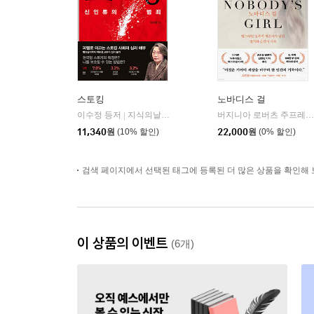
스토킹
노바디스 걸
이수정 등저
지식의날개(방송대출판문화원)
버지니아 로버츠 주프레 저/김나연 역
|
11,340
원
(10% 할인)
22,000
원
(0% 할인)
검색 페이지에서 선택된 태그에 등록된 더 많은 상품을 확인해 
이 상품의 이벤트
(6개)