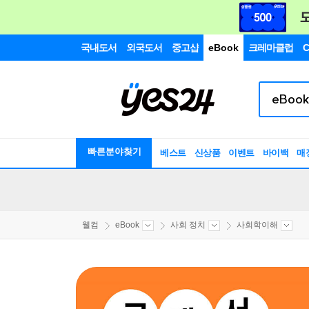
국내도서
외국도서
중고샵
eBook
크레마클럽
C
빠른분야찾기
베스트
신상품
이벤트
바이백
매
웰컴
eBook
사회 정치
사회학이해