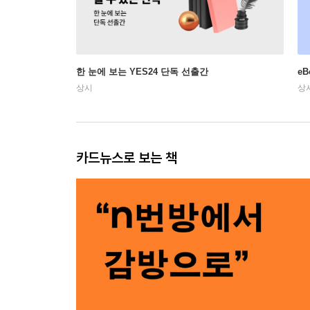
한 눈에 보는 YES24 단독 선출간
e
상시
상
카드뉴스로 보는 책