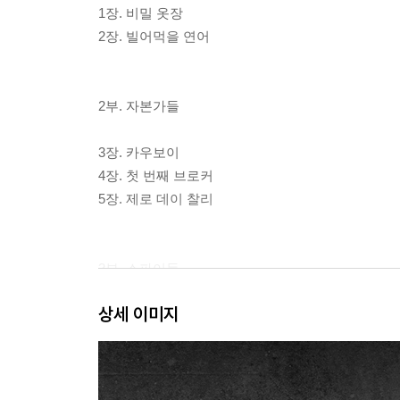
1장. 비밀 옷장
2장. 빌어먹을 연어
2부. 자본가들
3장. 카우보이
4장. 첫 번째 브로커
5장. 제로 데이 찰리
3부. 스파이들
상세 이미지
6장. 건맨 프로젝트
7장. 대부
8장. 잡식동물
9장. 루비콘 - 돌아올 수 없는 강을 건너다