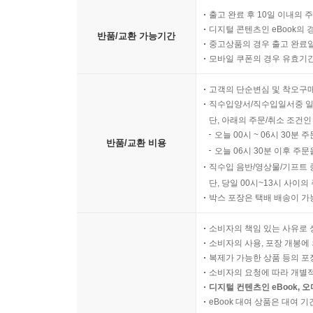
출고 완료 후 10일 이내의 
디지털 콘텐츠인 eBook의 
반품/교환 가능기간
중고상품의 경우 출고 완료일
모바일 쿠폰의 경우 유효기간(
고객의 단순변심 및 착오구
직수입양서/직수입일서중 일
단, 아래의 주문/취소 조건인
오늘 00시 ~ 06시 30분 
반품/교환 비용
오늘 06시 30분 이후 주문
직수입 음반/영상물/기프트 
단, 당일 00시~13시 사이
박스 포장은 택배 배송이 가
소비자의 책임 있는 사유로 
소비자의 사용, 포장 개봉에 
복제가 가능한 상품 등의 포장을 
소비자의 요청에 따라 개별
디지털 컨텐츠인 eBook, 
eBook 대여 상품은 대여 기