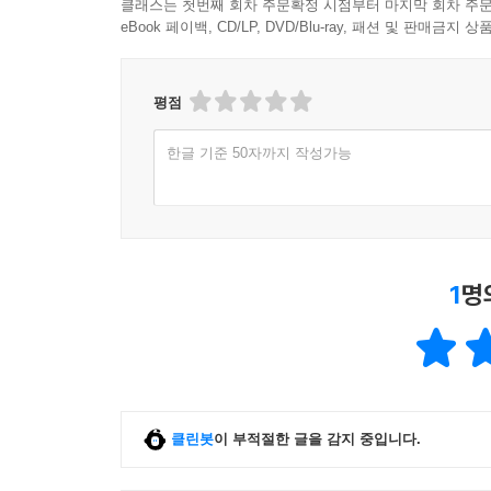
클래스는 첫번째 회차 주문확정 시점부터 마지막 회차 주문
지원도 받고 있다. 「가디언」과 「와이어드」를 
eBook 페이백, CD/LP, DVD/Blu-ray, 패션 및 판매금
공격을 받고 있다. 우크라이나의 자원봉사자들과 전세계
비밀 메신저 프로그램인 텔레그램을 통해 러시아측 
평점
◈ 추천의 글 ◈
한글 기준 50자까지 작성가능
“아마도 올해의 가장 중요한 책일 것이다. 지하 
르포는 필독할 가치가 있다.”
― 북리스트(Booklist) 추천 리뷰
1
명
“흥미진진한 책이다. 펄로스가 펼치는 논지의 바탕
고민하지 않는다. 그들의 목표는 단기적이거나 
흡입력으로 다루면서 독자도 함께 심층적인 문제에 
― 스티븐 M. 벨로빈(Steven M. Bellovin), 
클린봇
이 부적절한 글을 감지 중입니다.
“제로데이를 사고파는 어두운 지하 세계는 수십 년
사람은 거의 아무도 없었다. 펄로스는 제로데이 시