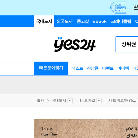
국내도서
외국도서
중고샵
eBook
크레마클럽
C
빠른분야찾기
베스트
신상품
이벤트
바이백
매
웰컴
국내도서
IT 모바일
네트워크/해킹/...