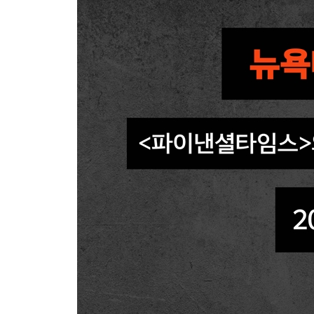
10장. 공장
4부. 용병들
11장. 쿠르드인
12장. 추잡한 비즈니스
13장. 용병들
5부. 저항
14장. 오로라
15장. 포상금 사냥꾼들
16장. 암흑 속으로