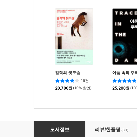
걸작의 뒷모습
어둠 속의 추
16건
20,700
원
(10% 할인)
25,200
원
(1
인류의 종말은 사이버로부터 온다
도서정보
리뷰/한줄평
(0/1)