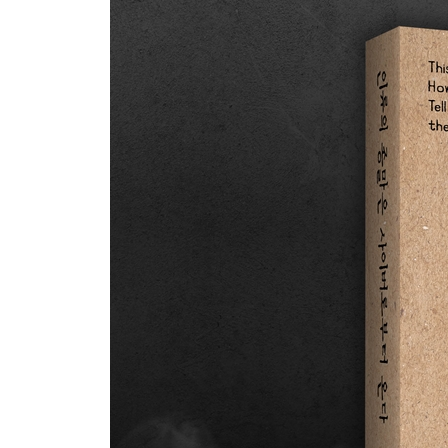
6부. 토네이도
17장. 사이버 가우초들
18장. 퍼펙트 스톰
19장. 전력망
7부. 부메랑
20장. 러시아 해커들이 몰려온다
21장. 그림자 브로커들
22장. 공격
23장. 뒷마당