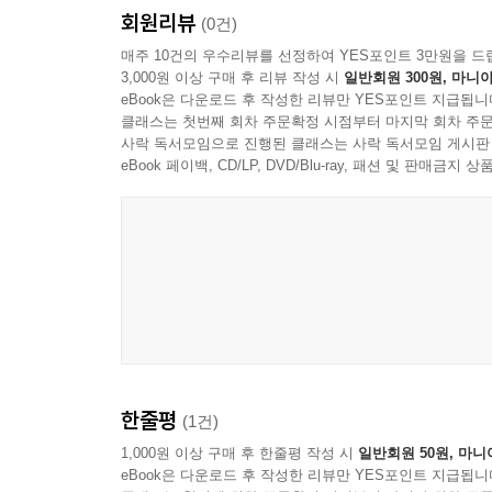
회원리뷰
주장하기는 어렵다. 어떤 내용이 잘못됐든 그 책임은
(0건)
모쪼록 이 작업이 기밀과 은폐의 장막에 싸인 사
매주 10건의 우수리뷰를 선정하여 YES포인트 3만원을 드
3,000원 이상 구매 후 리뷰 작성 시
일반회원 300원, 마니아
사회적담론으로 발전하기를 기대한다. ‘사물인터넷’
eBook은 다운로드 후 작성한 리뷰만 YES포인트 지급됩니
클래스는 첫번째 회차 주문확정 시점부터 마지막 회차 주문
◈ 옮긴이의 말 ◈
사락 독서모임으로 진행된 클래스는 사락 독서모임 게시판
eBook 페이백, CD/LP, DVD/Blu-ray, 패션 및 판매금
지난 2월말 벌어진 러시아의 우크라이나 침공은 
벌어졌다. 러시아의 사이버 군대는 우크라이나의 
시설에 대한 사이버 공격을 감행했다. 즉, 사이버 
전쟁은 물리적 전쟁 못지않게 치열하다. 전쟁이 두 
사이버보안 회사인 ESET는 러시아의 샌드웜 해커 그룹이
멀웨어의 한 변종을 사용해 우크라이나의 주요 고압
부대로 알려진 샌드웜 해커들은 2015년과 2016
있다. 러시아의 침공과 병행한 이번 공격은 전력 
한줄평
(1건)
전력을 끊는 치명적 피해로 이어질 수 있었다.
그러나 우크라이나 측은, 이번 샌드웜 그룹의 공격을
1,000원 이상 구매 후 한줄평 작성 시
일반회원 50원, 마니
eBook은 다운로드 후 작성한 리뷰만 YES포인트 지급됩니
우크라이나의 사이버 전력을 한껏 강화하는 ‘쓴 약