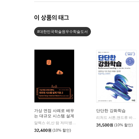
이 상품의 태그
#대한민국학술원우수학술도서
가상 면접 사례로 배우
단단한 강화학습
는 대규모 시스템 설계
리처드 서튼,앤드류 바르토 공저/김성우 역
기초 2
알렉스 쉬,산 람 저/이병준 역
인사이트(insight)
|
31,500
원
(10% 할인)
32,400
원
(10% 할인)