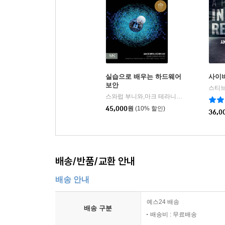
“현대 민주주의의 아킬레스건인 허위 정보와 해킹
일하고 있는 내게 이 책은 마치 공포소설과도 같다. 
― 게리 맥그로우(Gary McGrow) 박사, 베리빌 머신러
“보통 이런 책은 영화 각본이나 소설과 같다는 말
실습으로 배우는 하드웨어
사이버
펄로스의 민감성이 이 책의 메시지를 진정성 있게
보안
스티브
문제를 짚는 펄로스의 메시지는 더더욱 무섭게 다가
스와럽 부니와,마크 테라니푸어 공저/송지연,김병극,나가진 공역/김기주 감수
― 스티븐 레비(Steven Levy), 『해커, 광기의
45,000
원
(10% 할인)
36,0
“반드시 이 책의 한 글자도 빼놓지 말고 읽어 보길 
― 톰 피터스(Tom Peters), 『초우량 기업의 조건』
배송/반품/교환 안내
“스파이 활동과 사이버 전투로 얼룩진 펄로스의 르포
배송 안내
당신의 잠을 빼앗을 것이다.”
― 닉 빌튼(Nick Bilton), 「배너티 페어」 기자, 『Ame
예스24 배송
배송 구분
배송비 : 무료배송
“인터넷의 가장 어두운 구석에 대한 놀랍고 새로운 