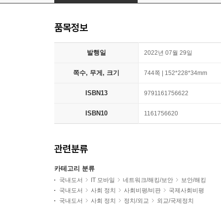
품목정보
발행일
2022년 07월 29일
쪽수, 무게, 크기
744쪽 | 152*228*34mm
ISBN13
9791161756622
ISBN10
1161756620
관련분류
카테고리 분류
국내도서
IT 모바일
네트워크/해킹/보안
보안/해킹
국내도서
사회 정치
사회비평/비판
국제사회비평
국내도서
사회 정치
정치/외교
외교/국제정치