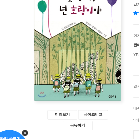
날
정
판
Y
결
배
미리보기
사이즈비교
배
공유하기