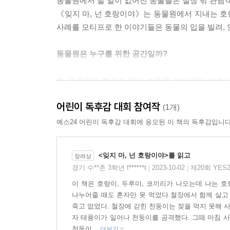
동물원에서 할 일이 없어진 동물들은 철창 밖 관람객
《잊지 마, 넌 호랑이야》는 동물원에서 지내는 호랑
사례를 모티프로 한 이야기들은 동물의 입을 빌려, 
동물원은 누구를 위한 공간일까?
봄, 가을이면 빠지지 않고 소풍을 가는 곳이 바로 
쇼를 위한 동물 학대 등 갖가지 ‘동물원’과 관련된
어린이 독후감 대회 참여작
유일한 공간. 인권의 향상과 더불어 동물의 권리까지
(1개)
《잊지 마, 넌 호랑이야》에는 동물원이 지금보다
예스24 어린이 독후감 대회에 응모된 이 책의 독후감입니다
공간으로 바뀌어야 한다는 확고한 의지가 투영되어
독자들의 마음과 동물들의 마음이 조금이라도 가까워
<잊지 마, 넌 호랑이야>를 읽고
장려상
경기 수**촌 3학년 f******t
2023-10-02
제20회 YES
|
|
이 책은 부모와 아이들이 함께 읽고 ‘동물원이 왜 
이 책은 호랑이, 두루미, 코끼리가 나오는데 나는 
‘동물은 당연히 동물원에 존재한다.’는 명제를 깨
나누어줄 때도 혼자만 못 먹었다.철장에서 함께 살고
세우고, 상황에 대한 비판적인 사고를 하게 될 것이
죽고 없었다. 철장에 갇힌 천둥이는 젖을 먹지 못해 
자 태풍이가 일어나 천둥이를 공격했다. 그때 마침 사
천둥이...
더보기