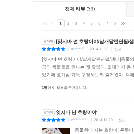
전체 리뷰
(33)
1
2
3
4
5
6
7
[잊지마 넌 호랑이야/날개달린연필/샘
종이책
a******7
2014-11-30
신고
|
|
|
[잊지마 넌 호랑이야/날개달린연필/샘터]동물의 
공의 동물들을 만나는 게 좋았다. 열대에서 온 동
었기에 호기심 가득 구경하느라 즐거웠다. 책에
1명
이 이 리뷰를 추천합니다.
잊지마 난 호랑이야
종이책
c*********1
2014-11-20
신고
|
|
|
동물원에 사는 호랑이, 두루미,