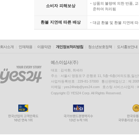
상품의 불량에 의한 반품, 교
소비자 피해보상
준하여 처리됨
환불 지연에 따른 배상
대금 환불 및 환불 지연에 
회사소개
인재채용
이용약관
개인정보처리방침
청소년보호정책
도서홍보안내
대표 : 김석환, 최세라
주소 : 서울시 영등포구 은행로 11, 5층~6층(여의도동,일신
사업자등록번호 : 229-81-37000 통신판매업신고 : 제 200
이메일 : yes24help@yes24.com 호스팅 서비스사업자 :
Copyright ⓒ YES24 Corp. All Rights Reserved.