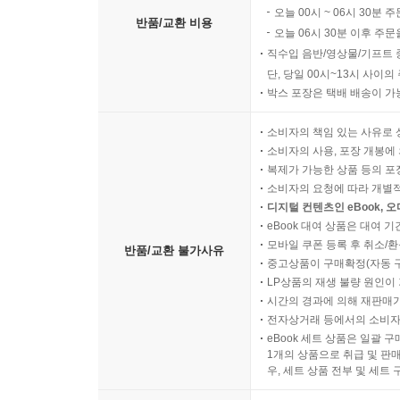
오늘 00시 ~ 06시 30분 
반품/교환 비용
오늘 06시 30분 이후 주문
직수입 음반/영상물/기프트 
단, 당일 00시~13시 사이
박스 포장은 택배 배송이 가
소비자의 책임 있는 사유로 
소비자의 사용, 포장 개봉에 
복제가 가능한 상품 등의 포장을 
소비자의 요청에 따라 개별
디지털 컨텐츠인 eBook, 
eBook 대여 상품은 대여 기
모바일 쿠폰 등록 후 취소/환
반품/교환 불가사유
중고상품이 구매확정(자동 
LP상품의 재생 불량 원인이 기
시간의 경과에 의해 재판매가
전자상거래 등에서의 소비자
eBook 세트 상품은 일괄 
1개의 상품으로 취급 및 판매
우, 세트 상품 전부 및 세트