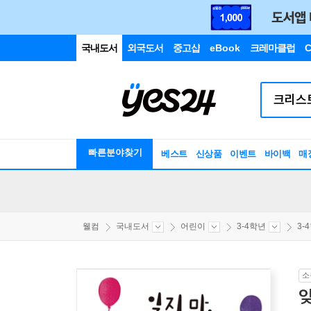
국내도서
외국도서
중고샵
eBook
크레마클럽
C
빠른분야찾기
베스트
신상품
이벤트
바이백
매
웰컴
국내도서
어린이
3-4학년
3-
소
잊