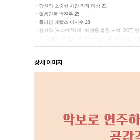
ㆍ당신의 소중한 사람 작자 미상 22
ㆍ얼음연못 박진우 25
ㆍ플라잉 페탈스 이지수 28
ㆍ상사화 [드라마 ‘역적 : 백성을 훔친 도적’ OST] 안
ㆍ두 유 원트 투 빌드 어 스노우맨? [애니메이션 ‘겨울왕국’ 
ㆍ오버 더 레인보우 [영화 ‘오즈의 마법사’ OST] Harold
ㆍ문 리버 [영화 ‘티파니에서 아침을’ OST] Henry Man
상세 이미지
ㆍ인생의 회전목마 [애니메이션 ‘하울의 움직이는 성’ OST]
ㆍ렛 잇 스노우, 렛 잇 스노우, 렛 잇 스노우 Jule Styn
ㆍ토토의 즐거운 하루 해리 42
ㆍ꽃날 [드라마 ‘황진이’ OST] 서웅석 44
ㆍ어 사우전드 이어스 [영화 ‘트와일라잇’ OST] Christin
ㆍ롱 롱 어고우 Acoustic Cafe 49
ㆍ공원에서 유희열 52
ㆍ윈터 원더랜드 Felix Bernard 54
ㆍ사랑하는 이들에게 정재형 57
ㆍ폴링 슬로울리 [영화 ‘원스’ OST] Glen Hansard 외