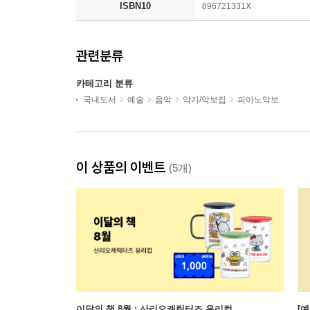
ISBN10
896721331X
관련분류
카테고리 분류
국내도서
예술
음악
악기/악보집
피아노악보
이 상품의 이벤트
(5개)
이달의 책 8월 : 산리오캐릭터즈 유리컵
[