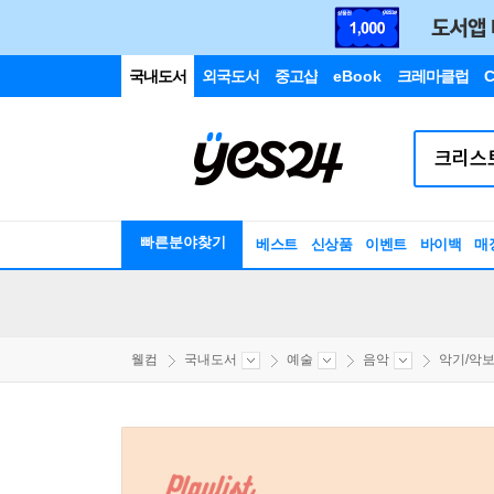
국내도서
외국도서
중고샵
eBook
크레마클럽
C
빠른분야찾기
베스트
신상품
이벤트
바이백
매
웰컴
국내도서
예술
음악
악기/악