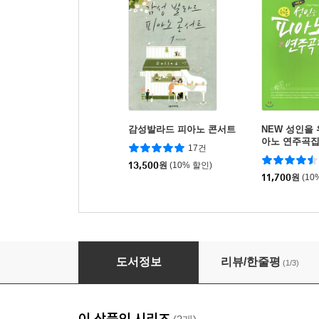
감성발라드 피아노 콘서트
NEW 성인을 
아노 연주곡
17건
13,500
원
(10% 할인)
11,700
원
(10
뉴에이지 피아노 연주곡집 : Very Easy
도서정보
리뷰/한줄평
(1/3)
이 상품의 시리즈