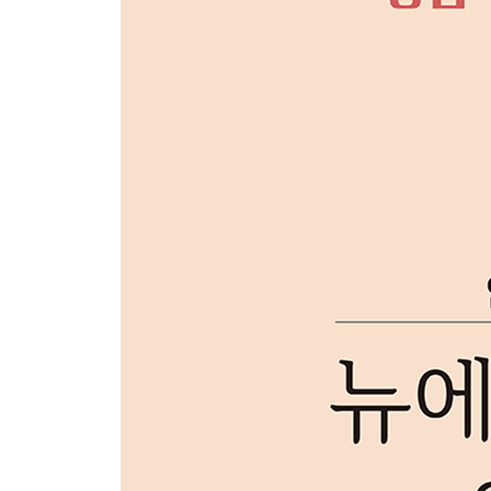
ㆍ플라워 댄스 DJ Okawari외 1명 62
ㆍ라스트 카니발 Tsuru Norihiro 65
ㆍ바로크 앤드 블루 Claude Bolling 68
ㆍ너를 태우고 [애니메이션 ‘천공의 성 라퓨타’ OST] His
ㆍ할아버지의 11개월 Kondou Kenji 74
ㆍ어 홀 뉴 월드 [영화 ‘알라딘’ OST] Alan Menken 외
ㆍ하우 파 아윌 고 [애니메이션 ‘모아나’ OST] Lin Manu
ㆍ허니 허니 [영화 ‘맘마미아’ OST] Benny Andersso
ㆍ탄지로의 노래 [애니메이션 ‘귀멸의 칼날’ OST] Shii
ㆍ러브 이즈 언 오픈 도어 [애니메이션 ‘겨울왕국’ OST] Kr
ㆍ썸머 [영화 ‘기쿠지로의 여름’ OST] Hisaishi Joe 8