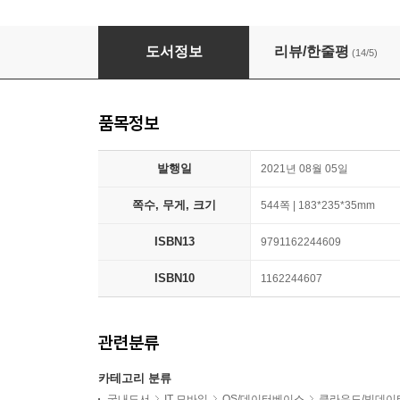
만들면서 배우는 파이토치 딥러닝
도서정보
리뷰/한줄평
(14/5)
품목정보
발행일
2021년 08월 05일
쪽수, 무게, 크기
544쪽 | 183*235*35mm
ISBN13
9791162244609
ISBN10
1162244607
관련분류
카테고리 분류
국내도서
IT 모바일
OS/데이터베이스
클라우드/빅데이