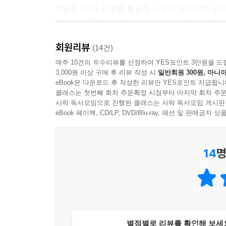
학습된 VGG 모델을 활용해 소량의 데이터로 딥
CHAPTER 9 동영상 분류(3DCNN, ECO)
클라우드 GPU 머신을 사용하여 딥러닝을 설명합니
9.1 동영상 데이터에 대한 딥러닝과 ECO 개요
회원리뷰
_2장. 물체 인식(SSD)
(14건)
9.2 2D Net 모듈(Inception-v2) 구현
물체 감지는 딥러닝 응용 방법 중에서도 특히 복잡한
매주 10건의 우수리뷰를 선정하여 YES포인트 3만원을 드
9.3 3D Net 모듈(3DCNN) 구현
3,000원 이상 구매 후 리뷰 작성 시
일반회원 300원, 마니아
9.4 Kinetics 동영상 데이터셋을 데이터 로더로 구현
eBook은 다운로드 후 작성한 리뷰만 YES포인트 지급됩니
_3장. 시맨틱 분할(PSPNet)
9.5 ECO 모델 구현 및 동영상 분류의 추론 실시
클래스는 첫번째 회차 주문확정 시점부터 마지막 회차 주문
픽셀 수준에서 물체를 분류하는 시맨틱 분할을 학
사락 독서모임으로 진행된 클래스는 사락 독서모임 게시판
있는지와 함께 네트워크 구조, 순전파함수, 손실함
eBook 페이백, CD/LP, DVD/Blu-ray, 패션 및 판매금
_4장. 자세 추정(OpenPose)
14
명
자세 추정은 화상에 포함된 여러 인물을 탐지하
OpenPose가 어떻게 사람의 각 부위를 탐지하고
텐서보드X 사용법을 설명합니다.
_5장. GAN을 활용한 화상 생성(DCGAN, Self-Attent
Self-Attention은 자연어 처리(NLP)에 활용되는 T
별점별로 리뷰를 확인해 보세