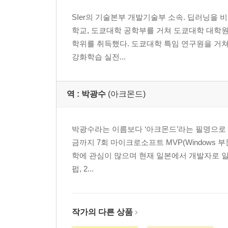
CHAPTER3 시맨틱 분할(PSPNet)
SIer의 기술본부 개발기술부 소속. 딥러닝을
학교, 도쿄대학 공학부를 거쳐 도쿄대학 대학원,
3.1 시맨틱 분할이란
학위를 취득했다. 도쿄대학 특임 연구원을 거쳐 2
3.2 데이터셋과 데이터 로더 구현
강화학습 실전...
3.3 PSPNet 네트워크 구성 및 구현
3.4 Feature 모듈 설명 및 구현(ResNet)
3.5 Pyramid Pooling 모듈 설명 및 구현
역 :
박광수
(아크몬드)
3.6 Decoder, AuxLoss 모듈 설명 및 구현
3.7 파인튜닝을 활용한 학습 및 검증 실시
3.8 시맨틱 분할 추론
박광수라는 이름보다 ‘아크몬드’라는 필명으로 
금까지 7회 마이크로소프트 MVP(Windows 부문
CHAPTER 4 자세 추정(OpenPose)
학에 관심이 많으며 현재 일본에서 개발자로 일
펍, 2...
4.1 자세 추정 및 오픈포즈 개요
4.2 데이터셋과 데이터 로더 구현
4.3 오픈포즈 네트워크 구성 및 구현
작가의 다른 상품
4.4 Feature 및 Stage 모듈 설명 및 구현