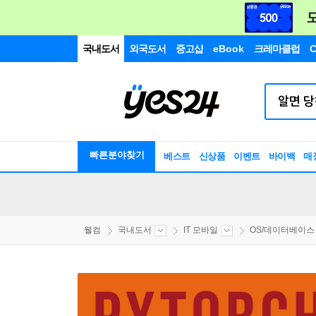
국내도서
외국도서
중고샵
eBook
크레마클럽
C
빠른분야찾기
베스트
신상품
이벤트
바이백
매
웰컴
국내도서
IT 모바일
OS/데이터베이스