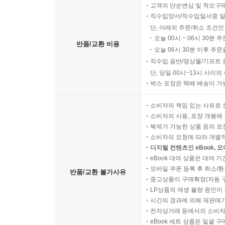
고객의 단순변심 및 착오구
직수입양서/직수입일서중 일
단, 아래의 주문/취소 조건인
오늘 00시 ~ 06시 30분 
반품/교환 비용
오늘 06시 30분 이후 주문
직수입 음반/영상물/기프트 
단, 당일 00시~13시 사이
박스 포장은 택배 배송이 가
소비자의 책임 있는 사유로 
소비자의 사용, 포장 개봉에 
복제가 가능한 상품 등의 포장을 
소비자의 요청에 따라 개별
디지털 컨텐츠인 eBook, 
eBook 대여 상품은 대여 기
모바일 쿠폰 등록 후 취소/환
반품/교환 불가사유
중고상품이 구매확정(자동 
LP상품의 재생 불량 원인이 기
시간의 경과에 의해 재판매가
전자상거래 등에서의 소비자
eBook 세트 상품은 일괄 