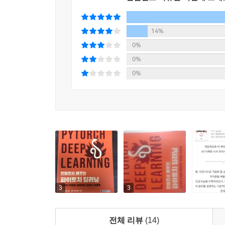
구현하고 이해하는 것을 목표로 합니다.
_6장. GAN을 활용한 이상 감지(AnoGAN, Efficient 
14%
이상 화상 검출은 의료 현장에서 질환 및 건강 상
0%
정상 화상보다 매우 적을 때는 AnoGAN을, 이상 탐지
0%
0%
_7장. 자연어 처리를 활용한 감정 분석(Transformer
텍스트 데이터를 취급하는 자연어 처리를 살펴보고 딥
word2vec과 fasttext를 활용해 단어를 벡터 표
_8장. 자연어 처리를 활용한 감정 분석(BERT)
감정 분석 모델을 구축, 학습하고 추론해 문맥에 따라 
_9장. 동영상 분류(3DCNN, ECO)
화상 분류와 동영상 분류의 차이에 주목하면서 어
3
3
전체 리뷰
(14)