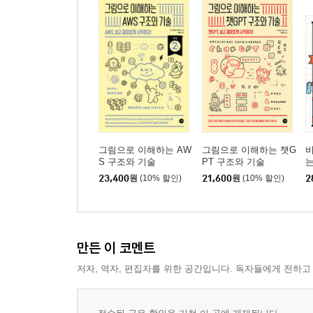
4.5 텐서보드X를 사용한 네트워크의 시각화 기법
4.6 오픈포즈 학습
4.7 오픈포즈 추론
CHAPTER 5 GAN을 활용한 화상 생성(DCGAN, Self-
5.1 GAN을 활용한 화상 생성 메커니즘과 DCGAN
5.2 DCGAN의 손실함수, 학습, 생성
5.3 Self-Attention GAN의 개요
그림으로 이해하는 AW
그림으로 이해하는 챗G
비
S 구조와 기술
PT 구조와 기술
5.4 Self-Attention GAN의 학습, 생성
23,400
원
(10% 할인)
21,600
원
(10% 할인)
2
CHAPTER 6 GAN을 활용한 이상 화상 탐지(AnoGAN, 
6.1 GAN을 활용한 이상 화상 탐지 메커니즘
만든 이 코멘트
6.2 AnoGAN 구현 및 이상 탐지 실시
저자, 역자, 편집자를 위한 공간입니다. 독자들에게 전하고
6.3 Efficient GAN의 개요
6.4 Efficient GAN 구현 및 이상 탐지 실시