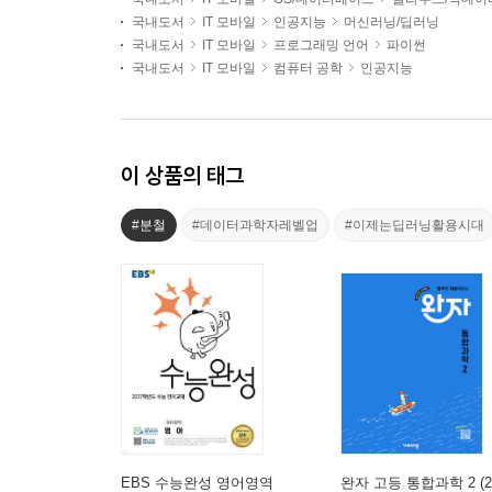
국내도서
IT 모바일
인공지능
머신러닝/딥러닝
국내도서
IT 모바일
프로그래밍 언어
파이썬
국내도서
IT 모바일
컴퓨터 공학
인공지능
이 상품의 태그
#분철
#데이터과학자레벨업
#이제는딥러닝활용시대
EBS 수능완성 영어영역
완자 고등 통합과학 2 (2