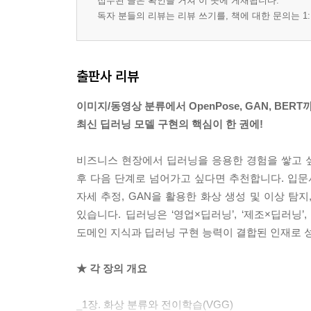
접수된 글은 확인을 거쳐 이 곳에 게재됩니다.
독자 분들의 리뷰는 리뷰 쓰기를, 책에 대한 문의는 1:
CHAPTER 7 자연어 처리에 의한 감정 분석(Transfo
7.1 형태소 분석 구현(Janome, MeCab+NEologd)
7.2 torchtext를 활용한 데이터셋, 데이터 로더 구현
출판사 리뷰
7.3 단어의 벡터 표현 방식(word2vec, fasttext)
이미지/동영상 분류에서 OpenPose, GAN, BERT
7.4 word2vec, fasttext에서 학습된 모델(일본어
최신 딥러닝 모델 구현의 핵심이 한 권에!
7.5 IMDb의 데이터 로더 구현
7.6 Transformer 구현(분류 작업용)
비즈니스 현장에서 딥러닝을 응용한 경험을 쌓고 싶
7.7 Transformer의 학습/추론, 판단 근거의 시각화 
후 다음 단계로 넘어가고 싶다면 추천합니다. 입문
자세 추정, GAN을 활용한 화상 생성 및 이상 탐
CHAPTER 8 자연어 처리를 활용한 감정 분석(BER
있습니다. 딥러닝은 ‘영업×딥러닝’, ‘제조×딥러닝
도메인 지식과 딥러닝 구현 능력이 결합된 인재로 성
8.1 BERT 메커니즘
8.2 BERT 구현
★ 각 장의 개요
8.3 BERT를 활용한 벡터 표현 비교(bank: 은행과 ba
8.4 BERT의 학습 및 추론, 판단 근거의 시각화 구현
_1장. 화상 분류와 전이학습(VGG)