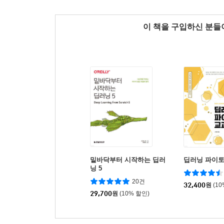
이 책을 구입하신 분
밑바닥부터 시작하는 딥러
딥러닝 파이토
닝 5
20건
32,400
원
(1
29,700
원
(10% 할인)