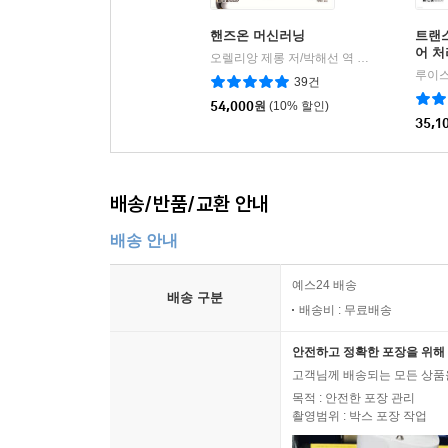
핸즈온 머신러닝
트랜
어 처
오렐리앙 제롱 저/박해선 역
한빛미디어
|
39건
54,000
원
(10% 할인)
35,1
배송/반품/교환 안내
배송 안내
예스24 배송
배송 구분
배송비 : 무료배송
안전하고 정확한 포장을 위해 
고객님께 배송되는 모든 상품을
목적 : 안전한 포장 관리
촬영범위 : 박스 포장 작업