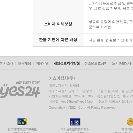
1개의 상품으로 취급 및 판매
우, 세트 상품 전부 및 세트
상품의 불량에 의한 반품, 교
소비자 피해보상
준하여 처리됨
환불 지연에 따른 배상
대금 환불 및 환불 지연에 
회사소개
인재채용
이용약관
개인정보처리방침
청소년보호정책
도서홍보안내
대표 : 김석환, 최세라
주소 : 서울시 영등포구 은행로 11, 5층~6층(여의도동,일신
사업자등록번호 : 229-81-37000 통신판매업신고 : 제 200
이메일 : yes24help@yes24.com 호스팅 서비스사업자 :
Copyright ⓒ YES24 Corp. All Rights Reserved.