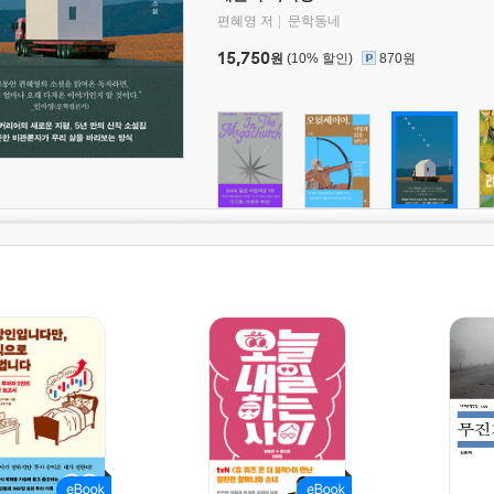
편혜영 저
문학동네
15,750
원
(10% 할인)
870원