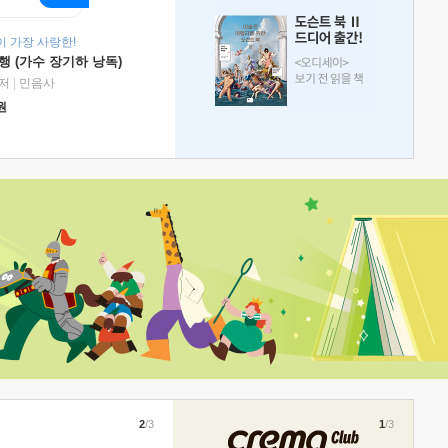
 가장 사랑한!
 (가수 장기하 낭독)
저
|
민음사
원
2
/3
1
/3