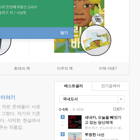
닫기
화제의 책
이주의 책
이책 어때?
베스트셀러
인기검색어
 이야기
국내도서
고 작은 존재들이 서로
1~5위
|
6~10위
그렸다. 작가의 기존
세네카, 오늘을 빼앗기
다. 삭막한 현실에서
고 있는 당신에게
주는 작품집.
루키우스 안나이우스 세네카 저/하와이 대저택 편역
투명한 나선