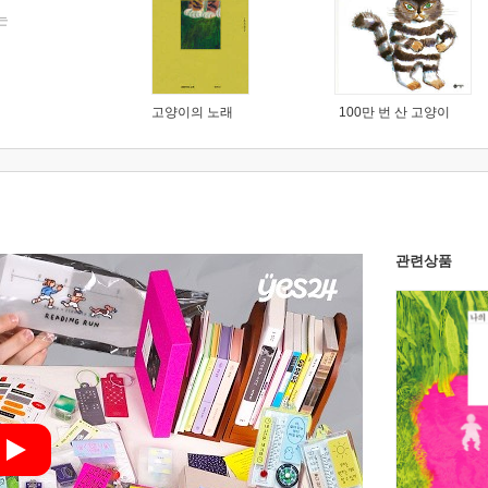
는
고양이의 노래
100만 번 산 고양이
관련상품