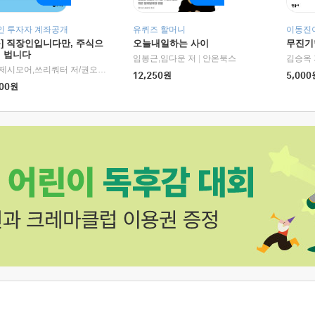
인 투자자 계좌공개
유퀴즈 할머니
이동진이
독] 직장인입니다만, 주식으
오늘내일하는 사이
무진기행
더 법니다
RHK)
임봉근,임다운 저
|
안온북스
김승옥 
서정,제시모어,쓰리쿼터 저/권오태,시그널리포트 편
|
경이로움
12,250
원
5,000
00
원