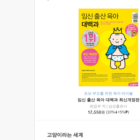
초보 부모를 위한 육아 바이블
임신 출산 육아 대백과 최신개정판
편집부 저
|
삼성출판사
17,550
원
(10%
+5%
)
고양이라는 세계