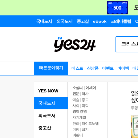
국내도서
외국도서
중고샵
eBook
크레마클럽
C
빠른분야찾기
베스트
신상품
이벤트
바이백
매
소설/시
|
에세이
YES NOW
인문
|
역사
예술
|
종교
국내도서
사회
|
과학
경제 경영
외국도서
자기계발
만화
|
라이트노벨
중고샵
여행
|
잡지
어린이