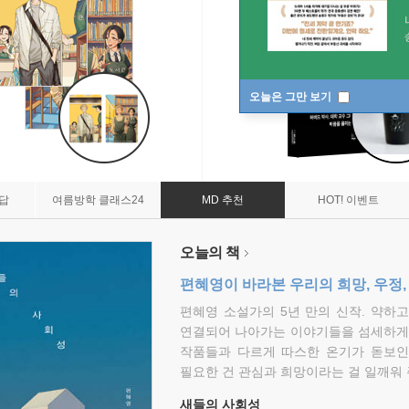
오늘은 그만 보기
7답
여름방학 클래스24
MD 추천
HOT! 이벤트
오늘의 책
편혜영이 바라본 우리의 희망, 우정,
편혜영 소설가의 5년 만의 신작. 약하
연결되어 나아가는 이야기들을 섬세하게 
작품들과 다르게 따스한 온기가 돋보인
필요한 건 관심과 희망이라는 걸 일깨워 
새들의 사회성