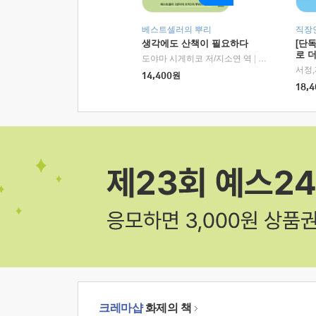
베스트셀러의 뿌리
직장
생각에도 산책이 필요하다
[단
로 
도야마 시게히코 저/지소연 역
|
알에이치코리아(
14,400
원
18,4
크레마샵
화제의 책