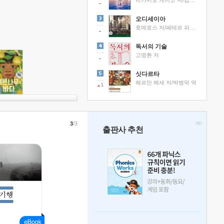
히가시노 게이고 저/김선영 역
오디세이아
호메로스 저/페테르 파울 루벤스 그림/박문재 역
독서의 기술
고명환 저
싯다르타
헤르만 헤세 저/박병덕 역
1
3
/3
출판사 추천