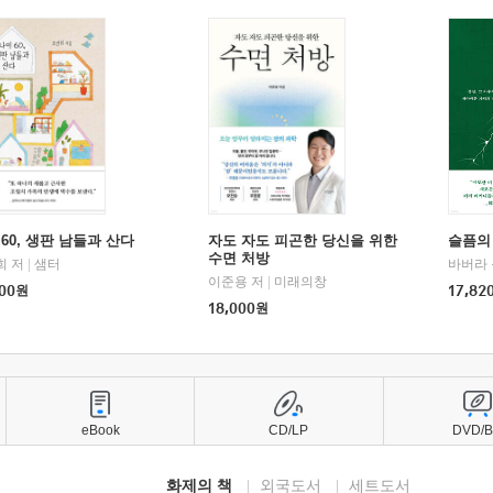
60, 생판 남들과 산다
자도 자도 피곤한 당신을 위한
슬픔의
수면 처방
희 저
|
샘터
바버라 
이준용 저
|
미래의창
00
원
17,82
18,000
원
eBook
CD/LP
DVD/
화제의 책
외국도서
세트도서