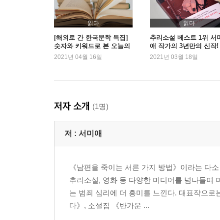
읽다
읽다
[해외로 간 한국문학 특집]
추리소설 베스트 1위 서
숫자와 키워드로 본 오늘의
애 작가의 3년만의 신작!
K-LIT
2021년 04월 16일
2021년 03월 18일
저자 소개
(1명)
저 :
서미애
《남편을 죽이는 서른 가지 방법》이라는 다소
추리소설, 영화 등 다양한 미디어를 넘나들며 
는 범죄 심리에 더 흥미를 느낀다. 대표작으로
다》, 소설집 《반가운 ...