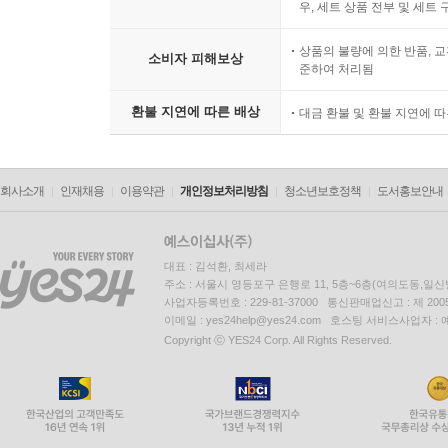
우, 세트 상품 전부 및 세트
상품의 불량에 의한 반품, 교
소비자 피해보상
준하여 처리됨
환불 지연에 따른 배상
대금 환불 및 환불 지연에 
회사소개
인재채용
이용약관
개인정보처리방침
청소년보호정책
도서홍보안내
대표 : 김석환, 최세라
주소 : 서울시 영등포구 은행로 11, 5층~6층(여의도동,일신
사업자등록번호 : 229-81-37000 통신판매업신고 : 제 200
이메일 : yes24help@yes24.com 호스팅 서비스사업자 :
Copyright ⓒ YES24 Corp. All Rights Reserved.