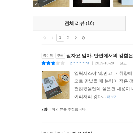
2
전체 리뷰
(16)
1
2
잘자요 엄마- 단편에서의 강함은 조
종이책
구매
p**********a
2019-10-20
신고
|
|
|
엘릭시스야 뭐,만고 내 취향에
으로 만났을 때 분량이 적은 
괜찮았을텐데 싶은건 내용이 
이리저리 갖다...
더보기
2명
이 이 리뷰를 추천합니다.