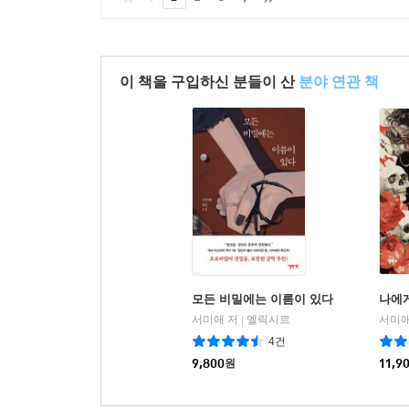
이 책을 구입하신 분들이 산
분야 연관 책
모든 비밀에는 이름이 있다
나에게
서미애 저
엘릭시르
서미애
|
4건
9,800
원
11,9