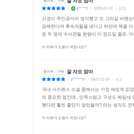
잘 자요 엄마
종이책
구매
g*****2
2025-07-27
신고
|
|
|
선경이 주인공이라 생각했고 또 그러길 바랬는데
금해한다며 후속작들을 냈다고 하던데 책을 다 
온 두 명의 수사관들 분량이 이 정도일 줄은. 아
이 리뷰가 도움이 되었나요?
잘 자요 엄마
종이책
구매
p******m
2021-11-24
신고
|
|
|
국내 서스펜스 소설 중에서는 가장 재밌게 읽었
의 중요한 점인데.. 만족스럽고 구성도 짜임새
했다면 훨씬 좋았지 않았을까? 라는 생각도 전체
이 리뷰가 도움이 되었나요?