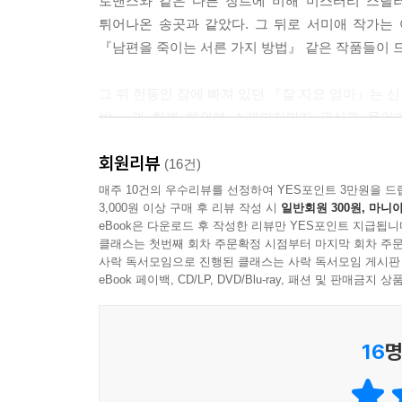
로맨스와 같은 다른 장르에 비해 미스터리 스릴
튀어나온 송곳과 같았다. 그 뒤로 서미애 작가는
『남편을 죽이는 서른 가지 방법』 같은 작품들이 
그 뒤 한동안 잠에 빠져 있던 『잘 자요 엄마』는 
밤』과 함께 해외에 소개되자마자 관심과 문의가 
인도네시아, 체코, 네덜란드의 총 8개국에 수출되는
회원리뷰
(16건)
아직 이야기는 아직 끝나지 않았다
매주 10건의 우수리뷰를 선정하여 YES포인트 3만원을 드
3,000원 이상 구매 후 리뷰 작성 시
일반회원 300원, 마니아
eBook은 다운로드 후 작성한 리뷰만 YES포인트 지급됩니
『잘 자요 엄마』는 범죄심리학자인 이선경을 중
클래스는 첫번째 회차 주문확정 시점부터 마지막 회차 주문
이병도와 면담을 하게 된 이선경의 심리를 좇으
사락 독서모임으로 진행된 클래스는 사락 독서모임 게시판
만들어지는 것인가’에 대한 의문에 해답을 찾는다
eBook 페이백, CD/LP, DVD/Blu-ray, 패션 및 판매금
열한 살 하영의 모습을 쫓으면서 둘 사이의 공통점
16
명
충격적인 반전과 궁금증을 불러일으키는 결말 때문
엄마』를 완결된 하나의 작품으로 집필했고 후속작은
빠졌다. “몇 년이나 같은 이야기를 반복적으로