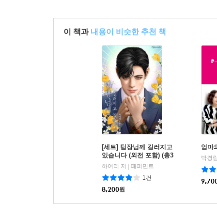
이 책과
내용이 비슷한 추천 책
[세트] 팀장님께 길러지고
엄마
있습니다 (외전 포함) (총3
박경림
권/완결)
하여리 저
페퍼민트
|
1건
9,70
8,200
원