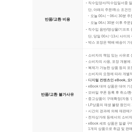
직수입양서/직수입일서중 일
단, 아래의 주문/취소 조건인
오늘 00시 ~ 06시 30분 
반품/교환 비용
오늘 06시 30분 이후 주문
직수입 음반/영상물/기프트 
단, 당일 00시~13시 사이
박스 포장은 택배 배송이 가
소비자의 책임 있는 사유로 
소비자의 사용, 포장 개봉에 
복제가 가능한 상품 등의 포장을 
소비자의 요청에 따라 개별
디지털 컨텐츠인 eBook, 
eBook 대여 상품은 대여 기
모바일 쿠폰 등록 후 취소/환
반품/교환 불가사유
중고상품이 구매확정(자동 
LP상품의 재생 불량 원인이 기
시간의 경과에 의해 재판매가
전자상거래 등에서의 소비자
eBook 세트 상품은 일괄 
1개의 상품으로 취급 및 판매