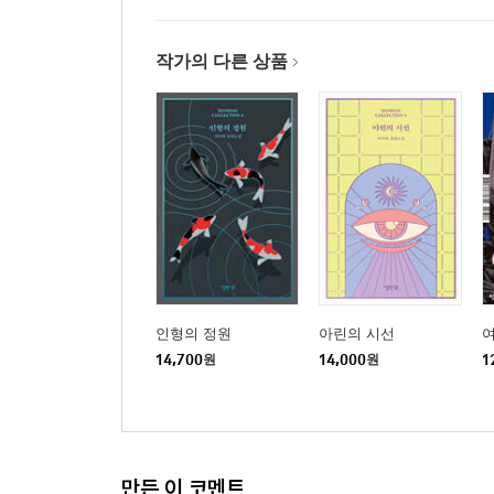
작가의 다른 상품
인형의 정원
아린의 시선
여
14,700
원
14,000
원
1
만든 이 코멘트