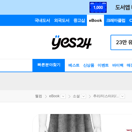
국내도서
외국도서
중고샵
eBook
크레마클럽
C
빠른분야찾기
베스트
신상품
이벤트
바이백
매
웰컴
eBook
소설
추리/미스터리/...