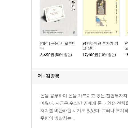
이제 당신이 내게 질문을 던질 차례
[내 아이에게 전하는 유언장] 모든 기준은 결국 나
마지막 당부 시나리오가 온전히 당신 것이 되기까
에필로그 가르칠 순 없지만, 배울 수는 있는 것
[대여] 돈은, 너로부터
평범하지만 부자가 되
다
고 싶어
고
6,650
원
(50% 할인)
17,100
원
(10% 할인)
1
저 :
김종봉
돈을 공부하며 돈을 가르치고 있는 전업투자자.
이뤘다. 지금은 수십만 명에게 돈과 인생 전략을
처지를 비관하던 시기도 있었다. 그러나 포기하
주변의 빗발치는...