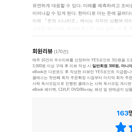
유연하게 대응할 수 있다. 미래를 예측하려고 조바
이어나갈 수 있게 된다. 한마디로 더는 돈에 끌려다
이에 『돈의 시나리오』에서는 각자의 상황에 따라
오르든 떨어지든, 최악의 위기가 오든 말든, 미·중 
돈의 시나리오를 쓰기 위해
회원리뷰
필요한 공부는 따로 있다
(170건)
매주 10건의 우수리뷰를 선정하여 YES포인트 3만원을 드
3,000원 이상 구매 후 리뷰 작성 시
일반회원 300원, 마니아
돈의 시나리오를 쓰기 위해 당신이 반드시 공부해야
eBook은 다운로드 후 작성한 리뷰만 YES포인트 지급됩니
선행해서 대변하면서도, 손쉽게 접할 수 있기에 누
클래스는 첫번째 회차 주문확정 시점부터 마지막 회차 주문
있다. 게다가 지수를 공부하면 투자의 역사를 읽을 
사락 독서모임으로 진행된 클래스는 사락 독서모임 게시판
수 있게 된다. 호황에는 불황을 준비할 수 있게 하고
eBook 페이백, CD/LP, DVD/Blu-ray, 패션 및 판매금
『돈의 시나리오』의 저자이자 15년차 전업 투자자 
전문가들이 금리, 환율, 기업가치 등 온갖 어렵고 
163
돈의 시나리오를 썼다. 이 책은 저자 자신이 부를 
쓰는 구체적인 기준을 잡는 방법을 알기 쉽게 설명
아니라, 부동산, 창업 등 여러 다양한 분야에 이르