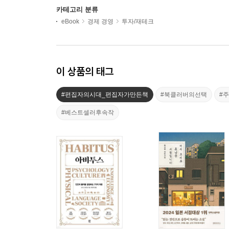
카테고리 분류
eBook
경제 경영
투자/재테크
이 상품의 태그
#편집자의시대_편집자가만든책
#북클러버의선택
#
#베스트셀러후속작