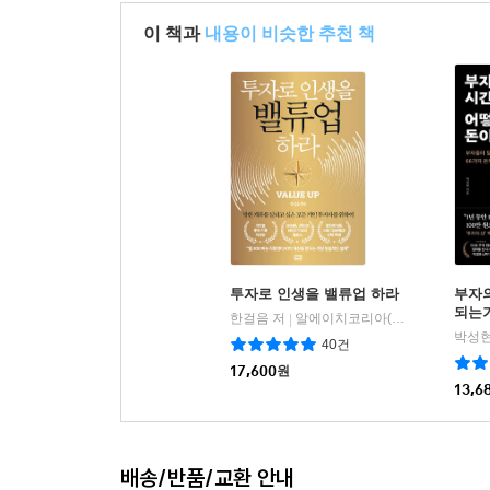
이 책과
내용이 비슷한 추천 책
투자로 인생을 밸류업 하라
부자
되는
한걸음 저
알에이치코리아(RHK)
|
박성현
40건
17,600
원
13,6
배송/반품/교환 안내