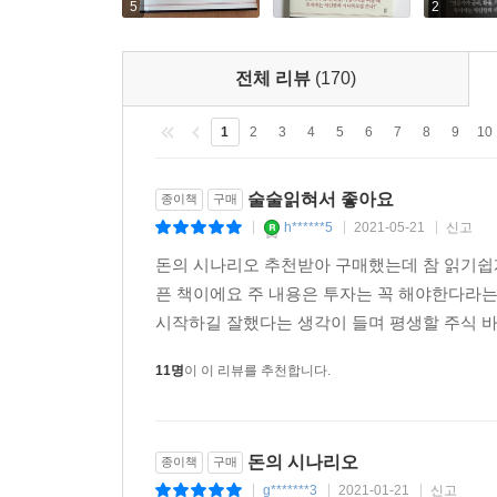
5
2
전체 리뷰
(170)
1
2
3
4
5
6
7
8
9
10
술술읽혀서 좋아요
종이책
구매
h******5
2021-05-21
신고
|
|
|
돈의 시나리오 추천받아 구매했는데 참 읽기
픈 책이에요 주 내용은 투자는 꼭 해야한다라
시작하길 잘했다는 생각이 들며 평생할 주식 바
11명
이 이 리뷰를 추천합니다.
돈의 시나리오
종이책
구매
g*******3
2021-01-21
신고
|
|
|