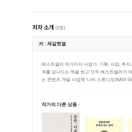
위
4장 당신의 돈에 계획을 더하라
: 난생처음 써보는 돈의 시나리오
저자 소개
(2명)
영원한 부의 설계도, 돈의 시나리오
시나리오 작가는 언제나 자신이다
저 :
제갈현열
목표를 구체적으로 정하고 반드시 종이에 써라
나 자신을 정확하게 파악할 것
시나리오를 평가하는 네 가지 기준
베스트셀러 작가이자 사업가. 기획, 사업, 투자,
[내 아이에게 전하는 유언장] 뱀의 혀를 가진 이에
계를 넘나드는 책을 썼고 모두 베스트셀러가 되
는 콘텐츠 개발 사업체 ‘나비 스튜디오(NAVI Stud
5장 이 시나리오에 가슴 뛰지 않을 리 없다
: JB가 쓴 돈의 시나리오 공개
당신의 시간을 가치 있게 만들길 바라며
작가의 다른 상품
어디에서 사고팔 것인가
나는 위기 때 돈을 번다: 반토막 시나리오
반토막 시나리오에 대한 당신의 대답
나는 위기가 아닐 때도 돈을 번다: 코스트에버리징