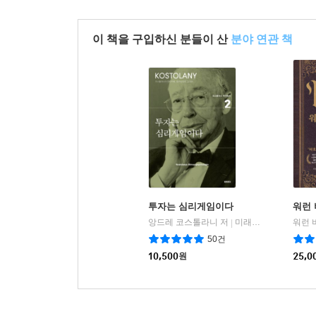
이 책을 구입하신 분들이 산
분야 연관 책
투자는 심리게임이다
워런 
앙드레 코스톨라니 저
미래의창
|
50건
10,500
원
25,0