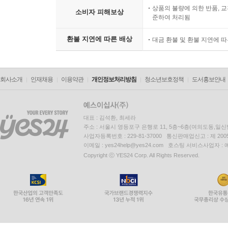
상품의 불량에 의한 반품, 교
소비자 피해보상
준하여 처리됨
환불 지연에 따른 배상
대금 환불 및 환불 지연에 
회사소개
인재채용
이용약관
개인정보처리방침
청소년보호정책
도서홍보안내
대표 : 김석환, 최세라
주소 : 서울시 영등포구 은행로 11, 5층~6층(여의도동,일신
사업자등록번호 : 229-81-37000 통신판매업신고 : 제 200
이메일 : yes24help@yes24.com 호스팅 서비스사업자 :
Copyright ⓒ YES24 Corp. All Rights Reserved.