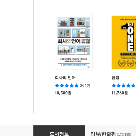
회사의 언어
원씽
264건
10,500
원
11,760
원
돈의 시나리오
도서정보
리뷰/한줄평
(170/155)