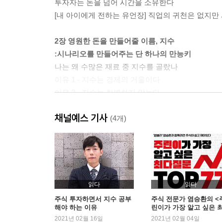
투자자는 돈을 넘어 시간을 소유한다
[내 아이에게 전하는 유언장] 직업의 귀천은 없지만
2장 영원한 돈을 만들어줄 이름, 지수
:시나리오를 만들어주는 단 하나의 만능키
나는 왜 수많은 재료 중 지수를 골랐나
이유 1 - 지수는 경제의 거울이다
이유 2 - 지수는 차별하지 않는다
이유 3 - 지수는 정확하고 정직하다
채널예스 기사
돈의 미래를 보여주는 가장 확실한 이정표
(4개)
[내 아이에게 전하는 유언장] 취업이 아닌 창업을 
3장 지수를 읽으면 돈의 흐름이 보인다
:지수가 안내하는 다양한 돈의 세계
인간은 물건이 아닌 욕망을 매매한다
읽다
읽다
인간의 본성을 극복한 3퍼센트의 진짜 비밀
주식 투자하면서 지수 공부
주식 전문가 염승환의 <
해야 하는 이유
린이가 가장 알고 싶은 
인구구조의 변화를 함께 봐야 하는 이유
질문 TOP 77> 2주 연속 
2021년 02월 16일
2021년 02월 04일
[내 아이에게 전하는 유언장] 열 권의 책으로 투자를