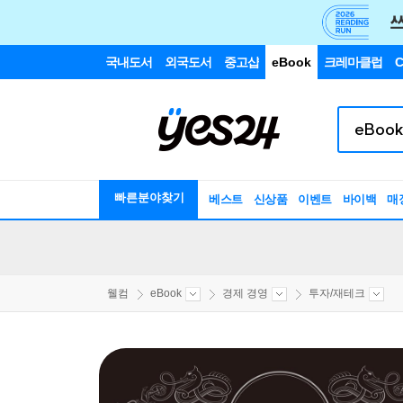
국내도서
외국도서
중고샵
eBook
크레마클럽
C
빠른분야찾기
베스트
신상품
이벤트
바이백
매
웰컴
eBook
경제 경영
투자/재테크