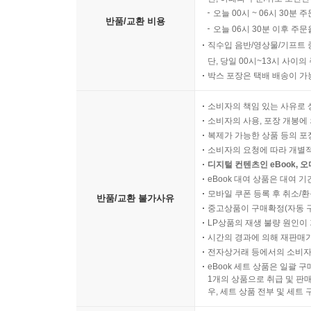
오늘 00시 ~ 06시 30분 
반품/교환 비용
오늘 06시 30분 이후 주문
직수입 음반/영상물/기프트 
단, 당일 00시~13시 사이
박스 포장은 택배 배송이 가
소비자의 책임 있는 사유로 
소비자의 사용, 포장 개봉에 
복제가 가능한 상품 등의 포장을 
소비자의 요청에 따라 개별
디지털 컨텐츠인 eBook, 
eBook 대여 상품은 대여 기
모바일 쿠폰 등록 후 취소/환
반품/교환 불가사유
중고상품이 구매확정(자동 
LP상품의 재생 불량 원인이 기
시간의 경과에 의해 재판매가
전자상거래 등에서의 소비자
eBook 세트 상품은 일괄 
1개의 상품으로 취급 및 판매
우, 세트 상품 전부 및 세트