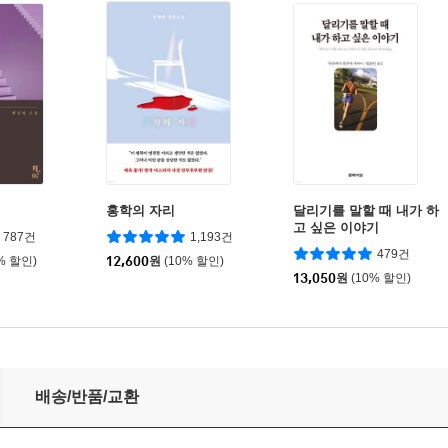
홍학의 자리
달리기를 말할 때 내가 하
고 싶은 이야기
787건
1,193건
479건
% 할인)
12,600
원
(10% 할인)
13,050
원
(10% 할인)
20 특별판
배송/반품/교환