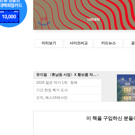
미리보기
사이즈비교
카드뉴스
공
뮤지컬 〈휴남동 서점〉X 황보름 작가 북토크
2026 젊은 작가 1위 : 청예
기간 한정 특가 도서
오직, 예스24에서만
이 책을 구입하신 분