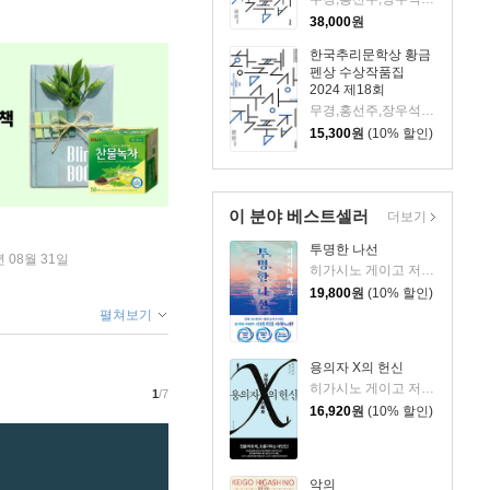
38,000
원
한국추리문학상 황금
펜상 수상작품집
2024 제18회
무경,홍선주,장우석,박건우,정해연,김범석 저
15,300
원
(10% 할인)
이 분야 베스트셀러
더보기
투명한 나선
년 08월 31일
히가시노 게이고 저/김선영 역
19,800
원
(10% 할인)
펼쳐보기
용의자 X의 헌신
히가시노 게이고 저/양억관 역
1
/7
16,920
원
(10% 할인)
악의