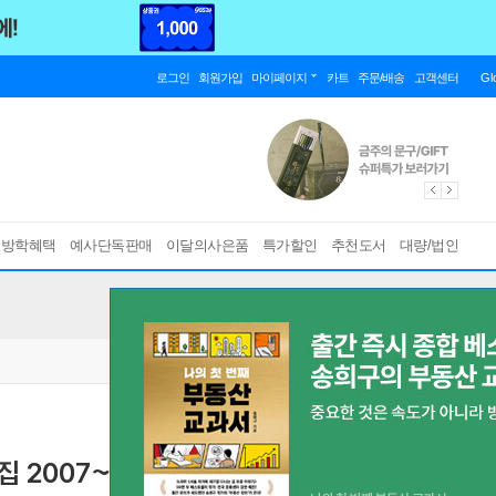
로그인
회원가입
마이페이지
카트
주문/배송
고객센터
Gl
름방학혜택
예사단독판매
이달의사은품
특가할인
추천도서
대량/법인
2007~2020 특별판