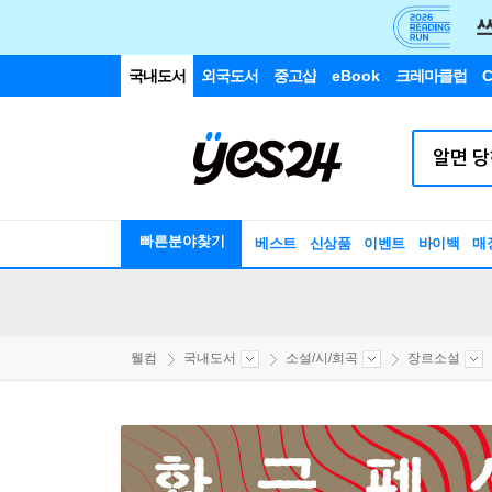
국내도서
외국도서
중고샵
eBook
크레마클럽
C
빠른분야찾기
베스트
신상품
이벤트
바이백
매
웰컴
국내도서
소설/시/희곡
장르소설