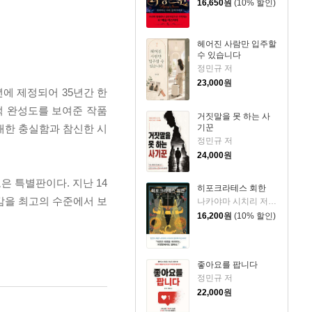
16,650
원
(10% 할인)
헤어진 사람만 입주할
수 있습니다
정민규 저
23,000
원
년에 제정되어 35년간 한
적 완성도를 보여준 작품
거짓말을 못 하는 사
기꾼
대한 충실함과 참신한 시
정민규 저
24,000
원
 특별판이다. 지난 14
히포크라테스 회한
감을 최고의 수준에서 보
나카야마 시치리 저/민경욱 역
16,200
원
(10% 할인)
좋아요를 팝니다
정민규 저
22,000
원