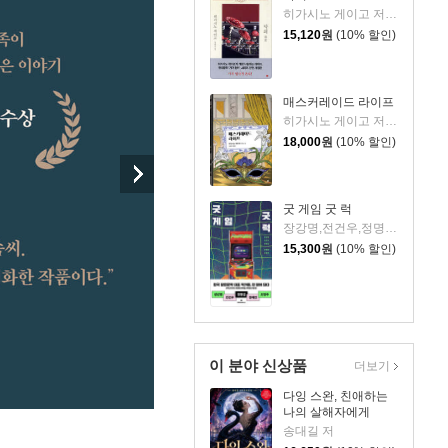
히가시노 게이고 저/양윤옥 역
15,120
원
(10% 할인)
매스커레이드 라이프
히가시노 게이고 저/김은모 역
18,000
원
(10% 할인)
굿 게임 굿 럭
장강명,전건우,정명섭,정해연,조영주 저
15,300
원
(10% 할인)
이 분야 신상품
더보기
다잉 스완, 친애하는
나의 살해자에게
송대길 저