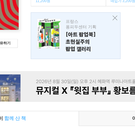
11,200원
매입가 3,200
프랑스
퐁피두센터 기획
[아트 팝업북]
초현실주의
유하기
팝업 갤러리
들이
함께 산 책