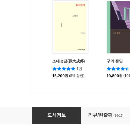
소대성전(蘇大成傳)
구의 증명
1건
15,200
원
(5% 할인)
10,800
원
(10
한국추리문학상 황금펜상 수상작품집 2007~20
도서정보
리뷰/한줄평
(16/13)