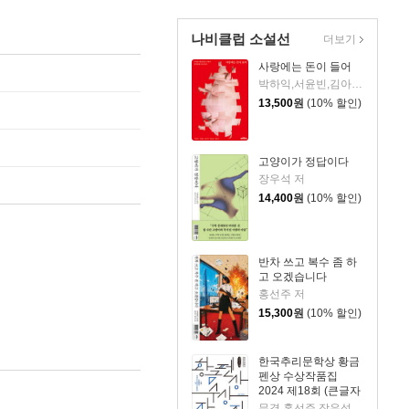
나비클럽 소설선
더보기
사랑에는 돈이 들어
박하익,서윤빈,김아직,정명섭,전현진 저
13,500
원
(10% 할인)
고양이가 정답이다
장우석 저
14,400
원
(10% 할인)
반차 쓰고 복수 좀 하
고 오겠습니다
홍선주 저
15,300
원
(10% 할인)
한국추리문학상 황금
펜상 수상작품집
2024 제18회 (큰글자
책)
무경,홍선주,장우석,박건우,정해연,김범석 저