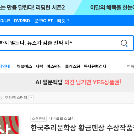
D/LP
DVD/BD
문구
/GIFT
티켓
장안내
채널예스
사락
예스펀딩
클래스24
독서유형검사
여
RBTI Lab
독서유형검사
AI 일문백답
의견 남기면 YES상품권!
추리/미스터리
나비클럽 소설선
소득공제
한국추리문학상 황금펜상 수상작품집 