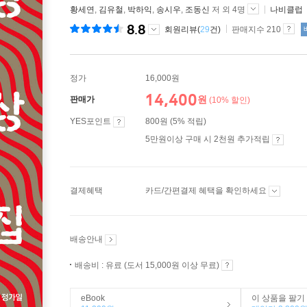
황세연
,
김유철
,
박하익
,
송시우
,
조동신
저 외 4명
나비클럽
8.8
회원리뷰(
29
건)
판매지수 210
정가
16,000원
14,400
원
판매가
(10% 할인)
YES포인트
800원 (5% 적립)
5만원이상 구매 시 2천원 추가적립
결제혜택
카드/간편결제 혜택을 확인하세요
배송안내
배송비 : 유료 (도서 15,000원 이상 무료)
eBook
이 상품을 팔기