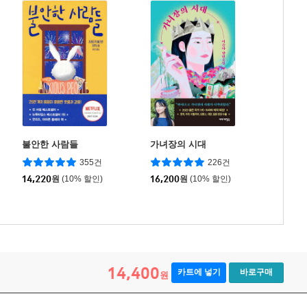
불안한 사람들
가녀장의 시대
355건
226건
14,220
원
(10% 할인)
16,200
원
(10% 할인)
14,400
카트에 넣기
바로구매
원