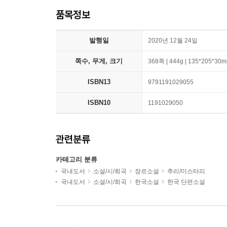
품목정보
발행일
2020년 12월 24일
쪽수, 무게, 크기
368쪽 | 444g | 135*205*30
ISBN13
9791191029055
ISBN10
1191029050
관련분류
카테고리 분류
국내도서
소설/시/희곡
장르소설
추리/미스터리
국내도서
소설/시/희곡
한국소설
한국 단편소설