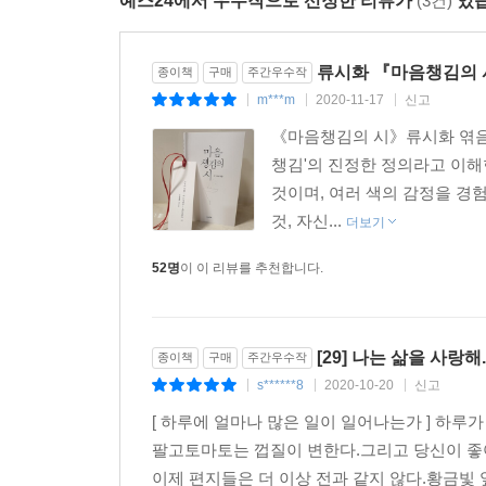
예스24에서 우수작으로 선정한 리뷰가
(3건)
있습
날아갈 수 있으면서
새는 왜 항상
한곳에
류시화 『마음챙김의 시』
종이책
구매
주간우수작
머물러 있는 것일까.
m***m
2020-11-17
신고
|
|
|
《마음챙김의 시》류시화 엮음 | 
그러다가 문득 나 자신에게도
챙김'의 진정한 정의라고 이해한
같은 질문을 던진다.
것이며, 여러 색의 감정을 경
- 하룬 야히아 〈새와 나〉 p.53
것, 자신...
더보기
우리의 심장은 우리와 똑같은 날 태어나서 우리가 경
52명
이 이 리뷰를 추천합니다.
『누가 시를 읽는가』에서 아이 웨이웨이가 말한다
“시를 읽는 것은 현실 너머를 보는 것이다. 눈앞의
인간 본성을 이해하는 것이고, 가장 중요하게는 젊고
[29] 나는 삶을 사랑해.
종이책
구매
주간우수작
시는 삶의 모습과 우리 자신을 보여 준다. 그리고 
s******8
2020-10-20
신고
|
|
|
붙는다는 사실을 잊지 않아야 한다. 시는 우리가
[ 하루에 얼마나 많은 일이 일어나는가 ] 하루
자신이든 세상이든 본질적으로 불완전할지라도.
팔고토마토는 껍질이 변한다.그리고 당신이 좋
이제 편지들은 더 이상 전과 같지 않다.황금빛 잎