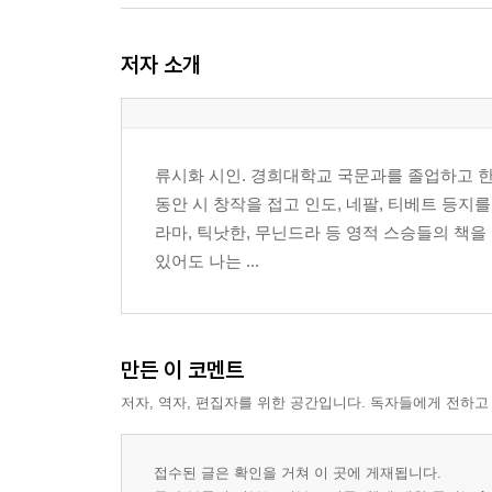
끝까지 가라 _ 찰스 부코스키
뒤처진 새 _ 라이너 쿤체
저자 소개
빛은 어떻게 오는가 _ 얀 리처드슨
잎사귀 하나 _ 까비르
탑승구 A4 _ 나오미 쉬하브 나이
마지막 조각 글 _ 레이먼드 카버
류시화 시인. 경희대학교 국문과를 졸업하고 
그 손이 이 손들이다 _ 마이클 로젠
동안 시 창작을 접고 인도, 네팔, 티베트 등지
하지 않은 죄 _ 마거릿 생스터
라마, 틱낫한, 무닌드라 등 영적 스승들의 책을
모기 _ 에이미 네주쿠마타틸
있어도 나는 ...
치유의 시간 _ 페샤 조이스 거틀러
매미 _ 호쇼 맥크리시
삶을 살지 않은 채로 죽지 않으리라 _ 도나 마르코
인생의 흉터들 _ 엘라 휠러 윌콕스
만든 이 코멘트
호쿠사이가 말하기를 _ 로저 키이스
저자, 역자, 편집자를 위한 공간입니다. 독자들에게 전하고
왜 신경 쓰는가 _ 션 토머스 도허티
나는 배웠다 _ 마야 안젤루
접수된 글은 확인을 거쳐 이 곳에 게재됩니다.
가장 나쁜 일 _ 나짐 히크메트