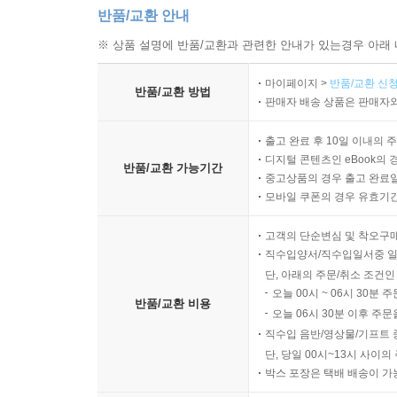
반품/교환 안내
※ 상품 설명에 반품/교환과 관련한 안내가 있는경우 아래 
마이페이지 >
반품/교환 신청
반품/교환 방법
판매자 배송 상품은 판매자와
출고 완료 후 10일 이내의 
디지털 콘텐츠인 eBook의 
반품/교환 가능기간
중고상품의 경우 출고 완료일
모바일 쿠폰의 경우 유효기간(
고객의 단순변심 및 착오구
직수입양서/직수입일서중 일
단, 아래의 주문/취소 조건인
오늘 00시 ~ 06시 30분 
반품/교환 비용
오늘 06시 30분 이후 주문
직수입 음반/영상물/기프트 
단, 당일 00시~13시 사이
박스 포장은 택배 배송이 가