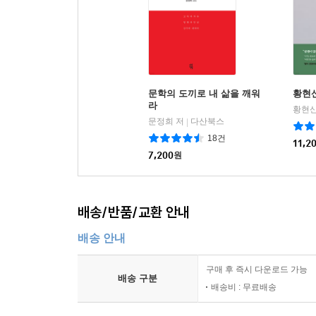
문학의 도끼로 내 삶을 깨워
황현
라
황현산
문정희 저
다산북스
|
18건
11,2
7,200
원
배송/반품/교환 안내
배송 안내
구매 후 즉시 다운로드 가능
배송 구분
배송비 : 무료배송