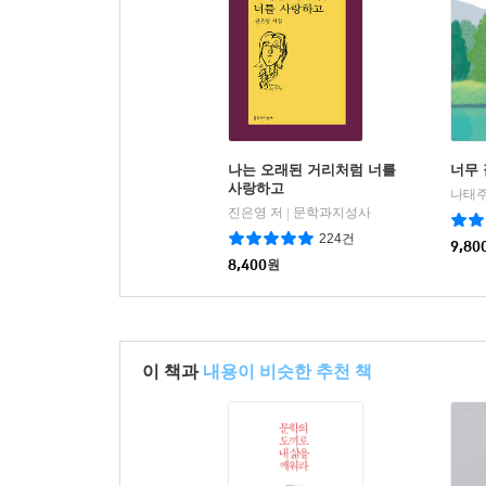
나는 오래된 거리처럼 너를
너무
사랑하고
나태주
진은영 저
문학과지성사
|
224건
9,80
8,400
원
이 책과
내용이 비슷한 추천 책