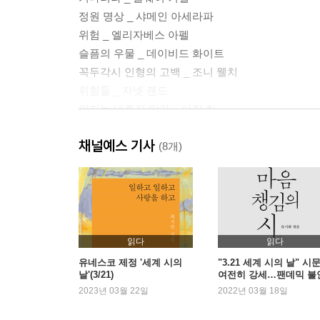
정원 명상 _ 샤메인 아세라파
위험 _ 엘리자베스 아펠
슬픔의 우물 _ 데이비드 화이트
꼭두각시 인형의 고백 _ 조니 웰치
위험들 _ 자넷 랜드
의자는 내주지 말라 _ 아잔 차
그 순간 _ 마거릿 애트우드
채널예스 기사
신과 나 _ 하피즈
(8개)
하루에 얼마나 많은 일이 일어나는가 _ 파블로 네
흉터 _ 네이이라 와히드
무제 _ 타일러 노트 그렉슨
산티아고 순례길 _ 데이비드 화이트
살아 있다는 것 _ 드니스 레버토프
읽다
읽다
기쁨을 수호하라 _ 마리오 베네데티
유네스코 제정 '세계 시의
"3.21 세계 시의 날" 시
날'(3/21)
여전히 강세…팬데믹 불
이 세상에 흥미롭지 않은 사람은 없다 _ 예브게니 
속 시집 판매 증가
2023년 03월 22일
2022년 03월 18일
새와 나 _ 하룬 야히아
아닌 것 _ 에린 핸슨