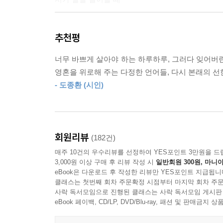
조상 혈통 찾기 유전자 검사 _ 알프레드 K. 라모트
내 인생 최악의 날에 _ 엘렌 바스
한때 네가 사랑했던 어떤 것들은
비 내리는 아침 _ 테드 쿠저
추천평
영원히 너의 것이 된다.
나는 걷는다 _ 랍비 힐렐
네가 그것들을 떠나보낸다 해도
최고의 노래 _ 웬델 베리
너무 바쁘게 살아야 하는 하루하루, 그러다 잊어버린
그것들은 원을 그리며
희망 _ 리젤 뮬러
영혼을 위로해 주는 다정한 언어들, 다시 본래의 선한
너에게 돌아온다.
고요한 세상 _ 제프리 맥다니엘
- 도종환 (시인)
그것들은 너 자신의 일부가 된다.
어느 묘비명에 적힌 시 _ 에드나 세인트 빈센트 밀
- 앨런 긴즈버그 〈어떤 것들〉 p.5
좋은 뼈대 _ 매기 스미스
비옷 _ 에이다 리몽
‘머리가 뜨거워지면 시가 찾아온 것임을 나는 안다.
나는 당신보다 나은 사람이 _ 케이티 스티븐슨 워스
회원리뷰
(182건)
시가 있다. 물론 그 두 가지가 조화를 이룬 시도 
마지막 날들 _ 도널드 홀
매주 10건의 우수리뷰를 선정하여 YES포인트 3만원을 드
우리가 읽는 시가 그런 시들이다.
우리에게는 작별의 말이 없다 _ 메리 톨마운틴
3,000원 이상 구매 후 리뷰 작성 시
일반회원 300원, 마니아
eBook은 다운로드 후 작성한 리뷰만 YES포인트 지급됩니
꽃피어야만 하는 것은, 꽃핀다
클래스는 첫번째 회차 주문확정 시점부터 마지막 회차 주문
봄이 벚나무에게 하는 것을 너에게 하고 싶어 _ 엮
사락 독서모임으로 진행된 클래스는 사락 독서모임 게시판
시인 소개
eBook 페이백, CD/LP, DVD/Blu-ray, 패션 및 판매금
꽃피어야만 하는 것은, 꽃핀다
자갈 비탈에서도 돌 틈에서도