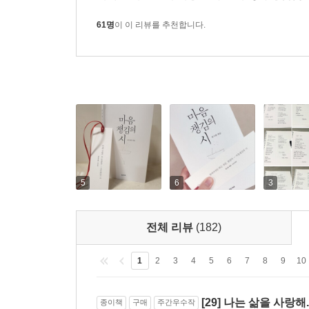
마음챙김이 필요한 당신에게 건네는 시
61명
이 이 리뷰를 추천합니다.
“이 시집에 실을 시를 고르고, 행을 다듬고, 몇 번이
바라며. 그 자체로 내게는 어려운 시대를 통과하는 
우리가 숨을 고르고 미지의 책을 읽는 이유는 삶과 
그리고 ‘우리는 조금 돌기는 하지만 자신이 있어
끊임없이 여행을 하는 류시화는 다음 작품을 믿고 
우연히 날아온 어떤 시는 감각만으로도 놀라우며, 어
두께와는 관계없다는 사실을 재확인시켜 준다. 눈으
차원의 의미와 생의 감각을 선물하며, 마지막 시를 
5
6
3
나는 삶을 사랑해.
전체 리뷰
(182)
비록
여기
1
2
3
4
5
6
7
8
9
10
이러한
삶일지라도.
[29] 나는 삶을 사랑해.
종이책
구매
주간우수작