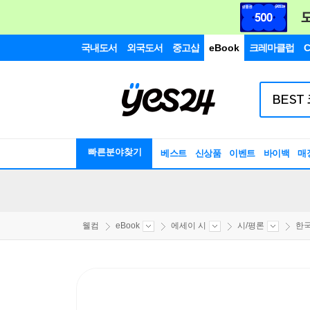
국내도서
외국도서
중고샵
eBook
크레마클럽
C
빠른분야찾기
베스트
신상품
이벤트
바이백
매
웰컴
eBook
에세이 시
시/평론
한국