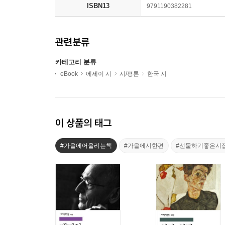
ISBN13
9791190382281
관련분류
카테고리 분류
eBook
에세이 시
시/평론
한국 시
이 상품의 태그
#가을에어울리는책
#가을에시한편
#선물하기좋은시