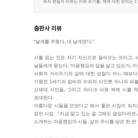
독자 분들의 리뷰는 리뷰 쓰기를, 책에 대한 문의는 1:
산다 _ 다니카와 슌타로
흐르는 _ 존 오도나휴
역설 _ 거닐라 노리스
출판사 리뷰
너를 안아도 될까? _ 브래드 앤더슨
나무들 _ 필립 라킨
“날개를 주웠다, 내 날개였다.”
혼돈을 사랑하라 _ 알베르트 에스피노사
나만의 생 _ 훌리오 노보아 폴란코
시를 읽는 것은 자기 자신으로 돌아오는 것이고, 
날개 _ 베라 파블로바
날들에게 묻는다. ‘마음챙김의 삶을 살고 있는가, 
게슈탈트 기도문 _ 프리츠 펄스
사회적 거리두기와 삶에 대한 성찰이 어느 때보다 
네가 있는 곳에 도달하기 위해서는 _ T. S. 엘리엇
기원전 1세기의 랍비와 수피의 시인뿐 아니라 파
그녀는 내려놓았다 _ 새파이어 로즈
신세대 시인들, 그리고 라다크 사원 벽에 시를 
왜 목재 트럭 운전사는 선승보다 일찍 일어나는가 _
초대한다.
더 느리게 춤추라 _ 데이비드 L. 웨더포드
아름다운 시들을 모았다고 해서 좋은 시집이 되지는
고양이는 옳다 _ 브라이언 패튼
잠언 시집 『지금 알고 있는 걸 그때도 알았더라면
산다는 것에 대해 _ 나짐 히크메트
소개하는 마음챙김의 시들. 삶의 무늬를 담은 한 편
연필 _ W. S. 머윈
사물들의 경이로운 진실 _ 페르난도 페소아
시가 말을 걸어올 때