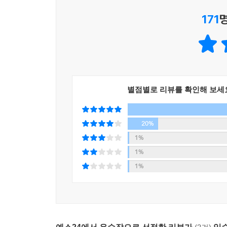
어떤 눈길 닿지 않아도
171
- 라이너 쿤체 〈녹슨 빛깔 이파리의 알펜로제〉 p.1
‘눈 속 장미’라고 불리는 ‘녹슨 빛깔 이파리의 알
불확실해 보일 수도, 어둠에 파묻힌 것처럼 여겨질 
며칠 더 길 뿐이다. 언젠가는 꽃피어나리라는 걸 안
보는가? 바로 꽃나무 자신이다.
별점별로 리뷰를 확인해 보세
우리가 어리든 그렇지 않든 재 속의 불처럼 그 
살아가는 힘을 무너뜨릴 때, 한 편의 좋은 시는 나 
20%
미국 오리건주 계관시인을 역임한 에드윈 마크햄은 
1%
“시는 빵처럼 현실적이며 동시에 인간의 삶에 똑같
1%
있다. 시는 인간의 고귀한 희망과 열망에 자양분을 준
1%
날개를 주웠다, 내 날개였다
나는 언제나 궁금했다.
세상 어느 곳으로도