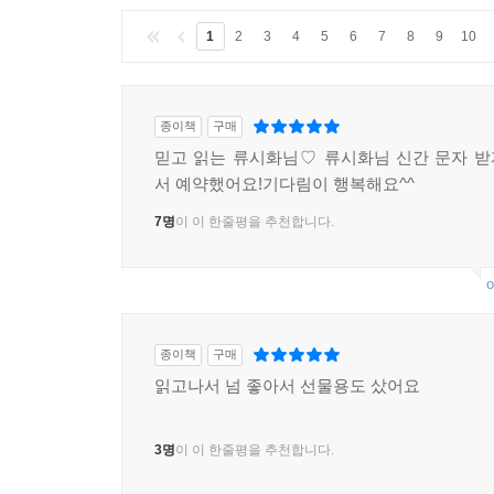
1
2
3
4
5
6
7
8
9
10
종이책
구매
믿고 읽는 류시화님♡ 류시화님 신간 문자 
서 예약했어요!기다림이 행복해요^^
7명
이 이 한줄평을 추천합니다.
o
종이책
구매
읽고나서 넘 좋아서 선물용도 샀어요
3명
이 이 한줄평을 추천합니다.