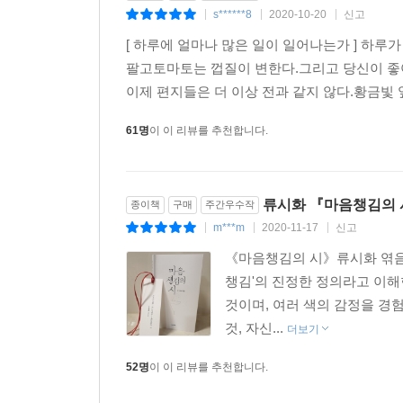
- 마르그리트 뒤라스 〈나는 삶을 사랑해〉 p.163
s******8
2020-10-20
신고
|
|
|
[ 하루에 얼마나 많은 일이 일어나는가 ] 하루
팔고토마토는 껍질이 변한다.그리고 당신이 좋
이제 편지들은 더 이상 전과 같지 않다.황금빛 잎
61명
이 이 리뷰를 추천합니다.
류시화 『마음챙김의 시』
종이책
구매
주간우수작
m***m
2020-11-17
신고
|
|
|
《마음챙김의 시》류시화 엮음 | 
챙김'의 진정한 정의라고 이해한
것이며, 여러 색의 감정을 경
것, 자신...
더보기
52명
이 이 리뷰를 추천합니다.