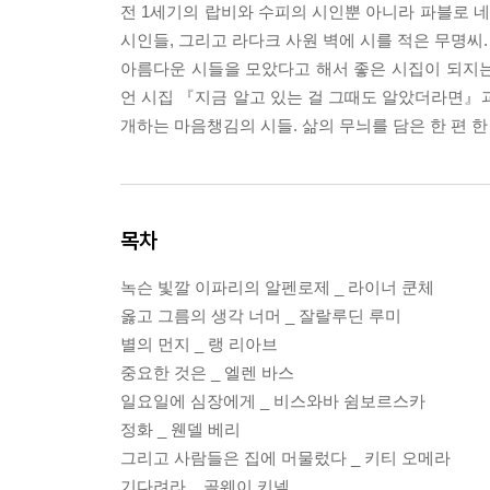
전 1세기의 랍비와 수피의 시인뿐 아니라 파블로 
시인들, 그리고 라다크 사원 벽에 시를 적은 무명씨
아름다운 시들을 모았다고 해서 좋은 시집이 되지는 
언 시집 『지금 알고 있는 걸 그때도 알았더라면』과
개하는 마음챙김의 시들. 삶의 무늬를 담은 한 편 한
목차
녹슨 빛깔 이파리의 알펜로제 _ 라이너 쿤체
옳고 그름의 생각 너머 _ 잘랄루딘 루미
별의 먼지 _ 랭 리아브
중요한 것은 _ 엘렌 바스
일요일에 심장에게 _ 비스와바 쉼보르스카
정화 _ 웬델 베리
그리고 사람들은 집에 머물렀다 _ 키티 오메라
기다려라 _ 골웨이 키넬